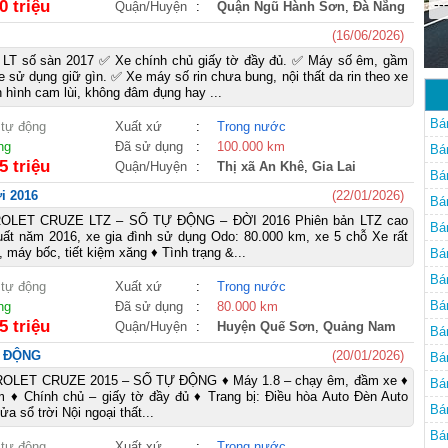
--
0 triệu
Quận/Huyện
:
Quận Ngũ Hành Sơn
,
Đà Nẵng
(16/06/2026)
e LT số sàn 2017 ✅ Xe chính chủ giấy tờ đầy đủ. ✅ Máy số êm, gầm
e sử dụng giữ gìn. ✅ Xe máy số rin chưa bung, nội thất da rin theo xe
 hình cam lùi, không đâm đụng hay ...
Bá
 tự động
Xuất xứ
:
Trong nước
ng
Đã sử dụng
:
100.000 km
Bá
5 triệu
Quận/Huyện
:
Thị xã An Khê
,
Gia Lai
Bá
i 2016
(22/01/2026)
Bá
LET CRUZE LTZ – SỐ TỰ ĐỘNG – ĐỜI 2016 Phiên bản LTZ cao
Bá
uất năm 2016, xe gia đình sử dụng Odo: 80.000 km, xe 5 chỗ Xe rất
 máy bốc, tiết kiệm xăng ♦ Tình trạng &...
Bá
Bá
 tự động
Xuất xứ
:
Trong nước
Bá
ng
Đã sử dụng
:
80.000 km
5 triệu
Quận/Huyện
:
Huyện Quế Sơn
,
Quảng Nam
Bá
Ự ĐỘNG
(20/01/2026)
Bá
LET CRUZE 2015 – SỐ TỰ ĐỘNG ♦ Máy 1.8 – chạy êm, đầm xe ♦
Bá
 ♦ Chính chủ – giấy tờ đầy đủ ♦ Trang bị: Điều hòa Auto Đèn Auto
Bá
 sổ trời Nội ngoại thất...
Bá
 tự động
Xuất xứ
:
Trong nước