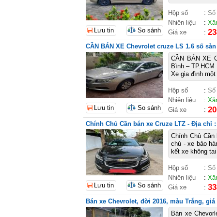
Hộp số
:
Số
Nhiên liệu
:
Xă
Lưu tin
So sánh
23
Giá xe
:
CẦN BÁN XE Chevrolet cruze LS 1.6 số sàn 
CẦN BÁN XE Ch
Bình – TP.HCM –
Xe gia đình một
Hộp số
:
Số
Nhiên liệu
:
Xă
Lưu tin
So sánh
20
Giá xe
:
Chính Chủ Cần bán xe Cruze LTZ - Địa chỉ 
Chính Chủ Cần b
chủ - xe bảo hà
kết xe không tai
Hộp số
:
Số
Nhiên liệu
:
Xă
Lưu tin
So sánh
33
Giá xe
:
Bán xe Chevrolet, đời 2016, màu Trắng, giá 
Bán xe Chevorl