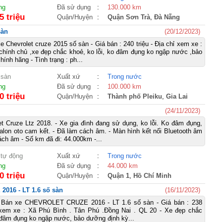
ng
Đã sử dụng
:
130.000 km
5 triệu
Quận/Huyện
:
Quận Sơn Trà
,
Đà Nẵng
sàn
(20/12/2023)
 Chevrolet cruze 2015 số sàn - Giá bán : 240 triệu - Địa chỉ xem xe :
e chính chủ ,xe đẹp chắc khoẻ, ko lỗi, ko đâm đụng ko ngập nước ,bảo
ính hãng - Tình trạng : ph...
 sàn
Xuất xứ
:
Trong nước
ng
Đã sử dụng
:
100.000 km
0 triệu
Quận/Huyện
:
Thành phố Pleiku
,
Gia Lai
(24/11/2023)
t Cruze Ltz 2018. - Xe gia đình đang sử dụng, ko lỗi. Ko đâm đụng,
lon oto cam kết. - Đã làm cách âm. - Màn hình kết nối Bluetooth âm
ách âm - Số km đã đi: 44.000km -...
 tự động
Xuất xứ
:
Trong nước
ng
Đã sử dụng
:
44.000 km
0 triệu
Quận/Huyện
:
Quận 1
,
Hồ Chí Minh
016 - LT 1.6 số sàn
(16/11/2023)
 Bán xe CHEVROLET CRUZE 2016 - LT 1.6 số sàn - Giá bán : 238
hỉ xem xe : Xã Phú Bình . Tân Phú .Đồng Nai . QL 20 - Xe đẹp chắc
o đâm đụng ko ngập nước, bảo dưỡng định kỳ...