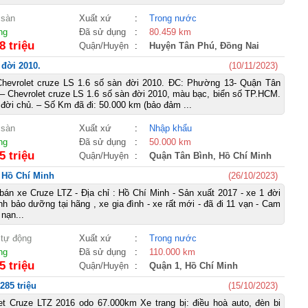
 sàn
Xuất xứ
:
Trong nước
ng
Đã sử dụng
:
80.459 km
8 triệu
Quận/Huyện
:
Huyện Tân Phú
,
Đồng Nai
đời 2010.
(10/11/2023)
evrolet cruze LS 1.6 số sàn đời 2010. ĐC: Phường 13- Quận Tân
 Chevrolet cruze LS 1.6 số sàn đời 2010, màu bạc, biển số TP.HCM.
 đời chủ. – Số Km đã đi: 50.000 km (bảo đảm ...
 sàn
Xuất xứ
:
Nhập khẩu
ng
Đã sử dụng
:
50.000 km
5 triệu
Quận/Huyện
:
Quận Tân Bình
,
Hồ Chí Minh
: Hồ Chí Minh
(26/10/2023)
án xe Cruze LTZ - Địa chỉ : Hồ Chí Minh - Sản xuất 2017 - xe 1 đời
nh bảo dưỡng tại hãng , xe gia đình - xe rất mới - đã đi 11 vạn - Cam
 nạn...
 tự động
Xuất xứ
:
Trong nước
ng
Đã sử dụng
:
110.000 km
5 triệu
Quận/Huyện
:
Quận 1
,
Hồ Chí Minh
285 triệu
(15/10/2023)
et Cruze LTZ 2016 odo 67.000km Xe trang bị: điều hoà auto, đèn bi