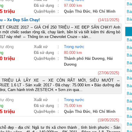
Bá
ng
Đã sử dụng
:
97.000 km
5 triệu
Quận/Huyện
:
Quận Thủ Đức
,
Hồ Chí Minh
Bá
Bá
ệu – Xe Đẹp Sẵn Chạy!
(14/11/2025)
T CRUZE 2017 – GIÁ CHỈ 250 TRIỆU – XE ĐẸP SẴN CHẠY! Anh
 một chiếc sedan rộng rãi, chạy lành, bền bỉ và tiết kiệm thì đừng bỏ
17 này nhé! ⇔ Thông tin xe Chevrolet Cruze – sản...
Bá
 tự động
Xuất xứ
:
Trong nước
Bá
ng
Đã sử dụng
:
80.000 km
Bá
0 triệu
Quận/Huyện
:
Thành phố Hải Dương
,
Hải
Bá
Dương
Bá
(27/06/2025)
Bá
0 TRIỆU LÀ LẤY XE ⇔ XE CÒN RẤT MỚI, SIÊU MƯỚT ⇔
E 1.6 LT - Sản xuất: 2017 - Đã chạy: 75.000 km • Bảo dưỡng đại
Bá
droi, Cam hành trình ZESTECH. • Sơn zin qua...
Bá
 tự động
Xuất xứ
:
Trong nước
Bá
ng
Đã sử dụng
:
75.000 km
Bá
5 triệu
Quận/Huyện
:
Quận Thủ Đức
,
Hồ Chí Minh
Bá
(19/05/2025)
Bá
chỗ đẹp - địa chỉ: Ngã tư thị xã chơn thành , tỉnh bình phước - Sản
Bá