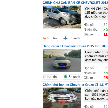
CHÍNH CHỦ CẦN BÁN XE CHEVROLET 2012
CHÍNH CHỦ CẦN
115 triệu có th
đẹp chắc khoẻ, 
Hộp số
:
Số
Nhiên liệu
:
Xă
11
Giá xe
:
Lưu tin
So sánh
Hàng order ! Chevrolet Cruze 2015 fom 201
Hàng order ! Ch
chăm xe hơn ch
đam mê này cho 
Hộp số
:
Số
Nhiên liệu
:
Xă
Lưu tin
So sánh
25
Giá xe
:
Chính chủ bán xe Chevrolet Cruze LT 1.6 M
Chính chủ bán x
xe : 1091 Ngô Q
ko ngập nước ,b
Hộp số
:
Số