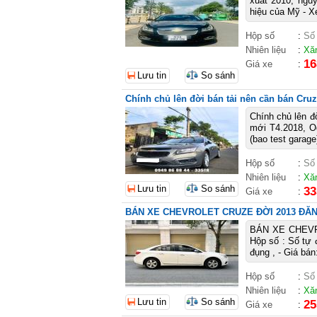
xuất 2010, ngu
hiệu của Mỹ - Xe
Hộp số
:
Số
Nhiên liệu
:
Xă
16
Giá xe
:
Lưu tin
So sánh
Chính chủ lên đời bán tải nên cần bán Cruz
Chính chủ lên đ
mới T4.2018, O
(bao test garage
Hộp số
:
Số
Nhiên liệu
:
Xă
Lưu tin
So sánh
33
Giá xe
:
BÁN XE CHEVROLET CRUZE ĐỜI 2013 ĐĂNG
BÁN XE CHEVRO
Hộp số : Số tự 
đụng , - Giá bán:
Hộp số
:
Số
Nhiên liệu
:
Xă
Lưu tin
So sánh
25
Giá xe
: