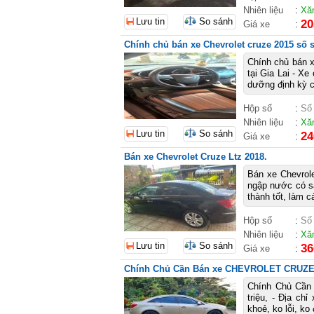
Nhiên liệu
:
Xă
Lưu tin
So sánh
20
Giá xe
:
Chính chủ bán xe Chevrolet cruze 2015 số 
Chính chủ bán xe
tại Gia Lai - X
dưỡng định kỳ ch
Hộp số
:
Số
Nhiên liệu
:
Xă
Lưu tin
So sánh
24
Giá xe
:
Bán xe Chevrolet Cruze Ltz 2018.
Bán xe Chevrole
ngập nước có sa
thành tốt, làm c
Hộp số
:
Số
Nhiên liệu
:
Xă
Lưu tin
So sánh
36
Giá xe
:
Chính Chủ Cần Bán xe CHEVROLET CRUZE 2
Chính Chủ Cần
triệu, - Địa c
khoẻ, ko lỗi, k