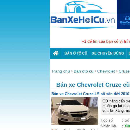
+1 để tin của bạn có vị trí
BÁN Ô TÔ CŨ
XE CHUYÊN DÙNG
Trang chủ
Bán ôtô cũ
Chevrolet
Cruze
Bán xe Chevrolet Cruze cũ 
Bán xe Chevrolet Cruze LS số sàn đời 2010
GĐ nâng cấp xe
muốn gả lại ch
êm, lợi xăng, má
Hộp số
:
Số
Nhiên liệu
:
Xă