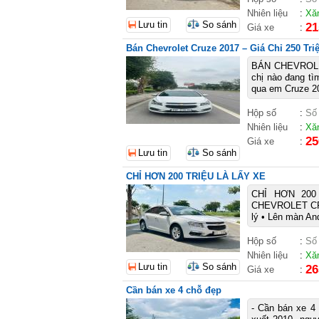
Nhiên liệu
:
Xă
Lưu tin
So sánh
21
Giá xe
:
Bán Chevrolet Cruze 2017 – Giá Chỉ 250 Tri
BÁN CHEVROLE
chị nào đang tìm
qua em Cruze 20
Hộp số
:
Số
Nhiên liệu
:
Xă
25
Giá xe
:
Lưu tin
So sánh
CHỈ HƠN 200 TRIỆU LÀ LẤY XE
CHỈ HƠN 20
CHEVROLET CRUZ
lý • Lên màn An
Hộp số
:
Số
Nhiên liệu
:
Xă
Lưu tin
So sánh
26
Giá xe
:
Cần bán xe 4 chỗ đẹp
- Cần bán xe 4 