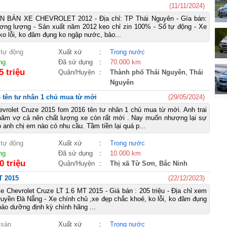
(11/11/2024)
 BÁN XE CHEVROLET 2012 - Địa chỉ: TP Thái Nguyên - Gía bán:
ương lượng - Sản xuất năm 2012 keo chỉ zin 100% - Số tự động - Xe
ko lỗi, ko đâm đụng ko ngập nước, bảo...
 tự động
Xuất xứ
:
Trong nước
ng
Đã sử dụng
:
70.000 km
5 triệu
Quận/Huyện
:
Thành phố Thái Nguyên
,
Thái
Nguyên
6 tên tư nhân 1 chủ mua từ mới
(29/05/2024)
evrolet Cruze 2015 fom 2016 tên tư nhân 1 chủ mua từ mới. Anh trai
ăm vợ cả nên chất lượng xe còn rất mới . Nay muốn nhượng lại sự
anh chị em nào có nhu cầu. Tầm tiền lại quá p...
 tự động
Xuất xứ
:
Trong nước
ng
Đã sử dụng
:
10.000 km
0 triệu
Quận/Huyện
:
Thị xã Từ Sơn
,
Bắc Ninh
T 2015
(22/12/2023)
e Chevrolet Cruze LT 1.6 MT 2015 - Giá bán : 205 triệu - Địa chỉ xem
uyền Đà Nẵng - Xe chính chủ ,xe đẹp chắc khoẻ, ko lỗi, ko đâm đụng
ảo dưỡng định kỳ chính hãng ...
 sàn
Xuất xứ
:
Trong nước