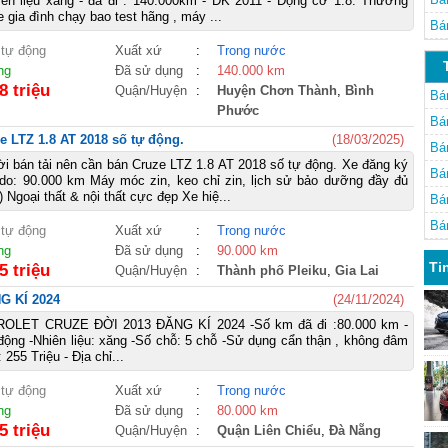
yên liệu xăng - đã đi : 140.000km - ĐK 2011 - Động cơ 1.8. Thương
 gia đình chạy bao test hãng , máy ...
Bá
 tự động
Xuất xứ
:
Trong nước
ng
Đã sử dụng
:
140.000 km
8 triệu
Quận/Huyện
:
Huyện Chơn Thành
,
Bình
Bán
Phước
Bán
e LTZ 1.8 AT 2018 số tự động.
(18/03/2025)
Bán
ời bán tải nên cần bán Cruze LTZ 1.8 AT 2018 số tự động. Xe đăng ký
Bán
do: 90.000 km Máy móc zin, keo chỉ zin, lịch sử bảo dưỡng đầy đủ
) Ngoại thất & nội thất cực đẹp Xe hiệ...
Bán
Bán
 tự động
Xuất xứ
:
Trong nước
ng
Đã sử dụng
:
90.000 km
Ti
5 triệu
Quận/Huyện
:
Thành phố Pleiku
,
Gia Lai
 KÍ 2024
(24/11/2024)
LET CRUZE ĐỜI 2013 ĐĂNG KÍ 2024 -Số km đã đi :80.000 km -
động -Nhiên liệu: xăng -Số chỗ: 5 chỗ -Sử dụng cẩn thận , không đâm
 255 Triệu - Địa chỉ...
 tự động
Xuất xứ
:
Trong nước
ng
Đã sử dụng
:
80.000 km
5 triệu
Quận/Huyện
:
Quận Liên Chiểu
,
Đà Nẵng