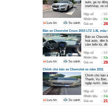
auto, ga tự động,
start/stop, xe cò
Hộp số
:
Số
Nhiên liệu
:
Xă
Lưu tin
So sánh
28
Giá xe
:
Bán xe Chevrolet Cruze 2015 LTZ 1.8L màu 
Bán xe Chevorle
hoà auto, đèn bi
cảm biến lùi, đê
Hộp số
:
Số
Nhiên liệu
:
Xă
Lưu tin
So sánh
28
Giá xe
:
Chính chủ bán xe Chevrolet sx năm 2011
Chính chủ bán x
Thanh, Vụ Bản, 
ngập nước ,bảo 
Hộp số
:
Số
Nhiên liệu
:
Xă
Lưu tin
So sánh
21
Giá xe
: