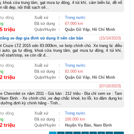
 khoá cửa trung tâm, gạt mưa tự động, 4 túi khí, cảm biến lùi, đề nổ
n rất đẹp, nội thất sạch sẽ...
 tự động
Xuất xứ
:
Trong nước
ng
Đã sử dụng
:
67.000 km
5 triệu
Quận/Huyện
:
Quận Gò Vấp
,
Hồ Chí Minh
trắng xe đẹp gia đình sử dụng ít nên cần bán
(15/10/2023)
t Cruze LTZ 2015 odo 83.000km, xe bstp chính chủ. Xe trang bị: điều
 auto, ga tự động, khoá cửa trung tâm, gạt mưa tự động, 4 túi khí,
̀ nổ start/stop, xe còn rất đ...
 tự động
Xuất xứ
:
Trong nước
ng
Đã sử dụng
:
82.000 km
2 triệu
Quận/Huyện
:
Quận Gò Vấp
,
Hồ Chí Minh
(07/10/2023)
e Chevrolet sx năm 2011 - Giá bán : 212 triệu - Địa chỉ xem xe : Tam
Nam Định. - Xe chính chủ ,xe đẹp chắc khoẻ, ko lỗi, ko đâm đụng ko
dưỡng định kỳ chính hãng - Tình...
 tự động
Xuất xứ
:
Trong nước
ng
Đã sử dụng
:
100.000 km
2 triệu
Quận/Huyện
:
Huyện Vụ Bản
,
Nam Định