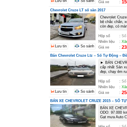
Lưu tin
So sánh
15
Giá xe
:
Chevrolet Cruze LT số sàn 2017
Chevrolet Cruz
bệ chắc chắn, x
còn đẹp, có màn
Hộp số
:
Số
Nhiên liệu
:
Xă
Lưu tin
So sánh
23
Giá xe
:
Bán Chevrolet Cruze Ltz – Số Tự Động – Đờ
► BÁN CHEVRO
cấp nhất Sản x
đẹp, chạy êm ru,
Hộp số
:
Số
Nhiên liệu
:
Xă
Lưu tin
So sánh
25
Giá xe
:
BÁN XE CHEVROLET CRUZE 2015 – SỐ T
BÁN XE CHEVRO
ODO: 97.000 km
Gạt mưa Auto Cửa
Hộp số
:
Số