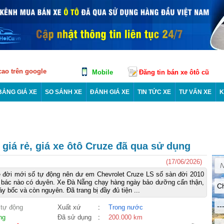
 cao trên google
Mobile
Đăng tin bán xe ôtô cũ
BẢNG GIÁ XE
SO SÁNH XE
ĐÁNH GIÁ XE
TIN TỨC XE
TƯ VẤN XE
K
giá rẻ, giá xe ôtô Cruze đã qua sử dụng
(17/06/2026)
 đời mới số tự động nên dư em Chevrolet Cruze LS số sàn đời 2010
o bác nào có duyên. Xe Đà Nẵng chạy hàng ngày bảo dưỡng cẩn thận,
Ch
y bốc và còn nguyên. Đã trang bị đầy đủ tiện ...
--
 tự động
Xuất xứ
:
Trong nước
ng
Đã sử dụng
:
200.000 km