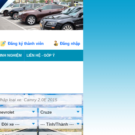
Đăng ký thành viên
Đăng nhập
INH NGHIỆM
LIÊN HỆ - GÓP Ý
evrolet
Cruze
- Đời xe ---
--- Tỉnh/Thành ---