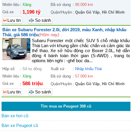
Nhiên liệu
:
Xăng
Đã sử dụng
:
90.000 km
1,196 tỷ
Giá xe
:
Quận/Huyện
:
Quận Gò Vấp
,
Hồ Chí Minh
Lưu tin
So sánh
Bán xe Subaru Forester 2.0i, đời 2019, màu Xanh, nhập khẩu
Thái, giá 586 triệu
(Hôm nay)
Subaru Forester một chiếc SUV 5 chỗ nhập khẩu
Thái Lan với khung gầm chắc chắn và cảm giác lái
thể thao. Xe sở hữu động cơ Boxer 2.0L, hệ dẫn
động 4 bánh toàn thời gian (S-AWD) , trang bị
options tiện nghi : -ghế bọc da...
Hộp số
:
Số tự động
Xuất xứ
:
Nhập khẩu Thái
Nhiên liệu
:
Xăng
Đã sử dụng
:
57.000 km
586 triệu
Giá xe
:
Quận/Huyện
:
Quận Gò Vấp
,
Hồ Chí Minh
Lưu tin
So sánh
Tìm mua xe Peugeot 308 cũ
Bán xe hơi cũ
Bán xe Peugeot cũ