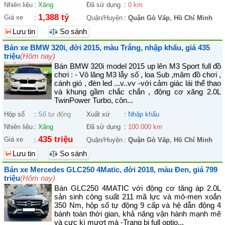
Nhiên liệu
:
Xăng
Đã sử dụng
:
0 km
1,388 tỷ
Giá xe
:
Quận/Huyện
:
Quận Gò Vấp
,
Hồ Chí Minh
Lưu tin
So sánh
Bán xe BMW 320i, đời 2015, màu Trắng, nhập khẩu, giá 435
triệu
(Hôm nay)
Bán BMW 320i model 2015 up lên M3 Sport full đồ
chơi : - Vô lăng M3 lẫy số , loa Sub ,mâm đồ chơi ,
cánh gió , đèn led ...v..vv -với cảm giác lái thể thao
và khung gầm chắc chắn , động cơ xăng 2.0L
TwinPower Turbo, côn...
Hộp số
:
Số tự động
Xuất xứ
:
Nhập khẩu
Nhiên liệu
:
Xăng
Đã sử dụng
:
100.000 km
435 triệu
Giá xe
:
Quận/Huyện
:
Quận Gò Vấp
,
Hồ Chí Minh
Lưu tin
So sánh
Bán xe Mercedes GLC250 4Matic, đời 2018, màu Đen, giá 799
triệu
(Hôm nay)
Bán GLC250 4MATIC với động cơ tăng áp 2.0L
sản sinh công suất 211 mã lực và mô-men xoắn
350 Nm, hộp số tự động 9 cấp và hệ dẫn động 4
bánh toàn thời gian, khả năng vận hành mạnh mẽ
và cực kì mượt mà -Trang bị full optio...