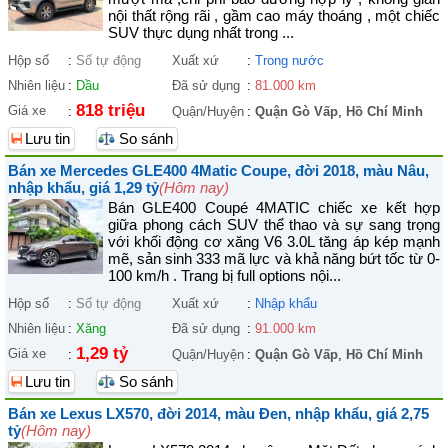
nội thất rộng rãi , gầm cao máy thoáng , một chiếc
SUV thực dụng nhất trong ...
Hộp số
:
Số tự động
Xuất xứ
:
Trong nước
Nhiên liệu
:
Dầu
Đã sử dụng
:
81.000 km
818 triệu
Giá xe
:
Quận/Huyện
:
Quận Gò Vấp
,
Hồ Chí Minh
Lưu tin
So sánh
Bán xe Mercedes GLE400 4Matic Coupe, đời 2018, màu Nâu,
nhập khẩu, giá 1,29 tỷ
(Hôm nay)
Bán GLE400 Coupé 4MATIC chiếc xe kết hợp
giữa phong cách SUV thể thao và sự sang trọng
với khối động cơ xăng V6 3.0L tăng áp kép mạnh
mẽ, sản sinh 333 mã lực và khả năng bứt tốc từ 0-
100 km/h . Trang bị full options nội...
Hộp số
:
Số tự động
Xuất xứ
:
Nhập khẩu
Nhiên liệu
:
Xăng
Đã sử dụng
:
91.000 km
1,29 tỷ
Giá xe
:
Quận/Huyện
:
Quận Gò Vấp
,
Hồ Chí Minh
Lưu tin
So sánh
Bán xe Lexus LX570, đời 2014, màu Đen, nhập khẩu, giá 2,75
tỷ
(Hôm nay)