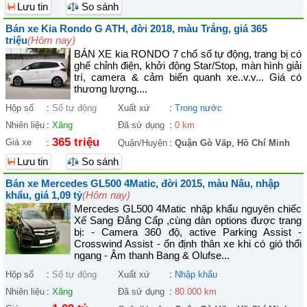
Lưu tin
So sánh
Bán xe Kia Rondo G ATH, đời 2018, màu Trắng, giá 365
triệu
(Hôm nay)
BÁN XE kia RONDO 7 chổ số tự động, trang bị có
ghế chỉnh điện, khởi động Star/Stop, màn hình giải
trí, camera & cảm biến quanh xe..v.v... Giá có
thương lượng....
Hộp số
:
Số tự động
Xuất xứ
:
Trong nước
Nhiên liệu
:
Xăng
Đã sử dụng
:
0 km
365 triệu
Giá xe
:
Quận/Huyện
:
Quận Gò Vấp
,
Hồ Chí Minh
Lưu tin
So sánh
Bán xe Mercedes GL500 4Matic, đời 2015, màu Nâu, nhập
khẩu, giá 1,09 tỷ
(Hôm nay)
Mercedes GL500 4Matic nhập khẩu nguyên chiếc
Xế Sang Đẳng Cấp ,cùng dàn options được trang
bị: - Camera 360 độ, active Parking Assist -
Crosswind Assist - ổn định thân xe khi có gió thổi
ngang - Âm thanh Bang & Olufse...
Hộp số
:
Số tự động
Xuất xứ
:
Nhập khẩu
Nhiên liệu
:
Xăng
Đã sử dụng
:
80.000 km