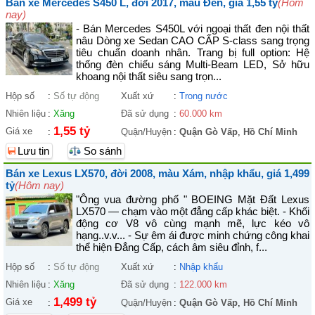
Bán xe Mercedes S450 L, đời 2017, màu Đen, giá 1,55 tỷ
(Hôm
nay)
- Bán Mercedes S450L với ngoại thất đen nội thất
nâu Dòng xe Sedan CAO CẤP S-class sang trọng
tiêu chuẩn doanh nhân. Trang bị full option: Hệ
thống đèn chiếu sáng Multi-Beam LED, Sở hữu
khoang nội thất siêu sang trọn...
Hộp số
:
Số tự động
Xuất xứ
:
Trong nước
Nhiên liệu
:
Xăng
Đã sử dụng
:
60.000 km
1,55 tỷ
Giá xe
:
Quận/Huyện
:
Quận Gò Vấp
,
Hồ Chí Minh
Lưu tin
So sánh
Bán xe Lexus LX570, đời 2008, màu Xám, nhập khẩu, giá 1,499
tỷ
(Hôm nay)
"Ông vua đường phố " BOEING Mặt Đất Lexus
LX570 — chạm vào một đẳng cấp khác biệt. - Khối
động cơ V8 vô cùng mạnh mẽ, lực kéo vô
hạng..v.v... - Sự êm ái được minh chứng công khai
thể hiện Đẳng Cấp, cách âm siêu đỉnh, f...
Hộp số
:
Số tự động
Xuất xứ
:
Nhập khẩu
Nhiên liệu
:
Xăng
Đã sử dụng
:
122.000 km
1,499 tỷ
Giá xe
:
Quận/Huyện
:
Quận Gò Vấp
,
Hồ Chí Minh