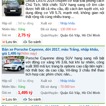
Lexus LX570 2014 chuyên cơ Mặt Đất phong cách
Chủ Tịch. Một chiếc SUV hạng sang cỡ lớn cân
được hết tất cả nhu cầu, độ cách âm tuyệt vời, sử
dụng động cơ V8 5.7L mạnh mẽ, không gian nội
thất rộng rãi cùng nhiều trang ...
Hộp số
:
Số tự động
Xuất xứ
:
Nhập khẩu
Nhiên liệu
:
Xăng
Đã sử dụng
:
130.000 km
2,75 tỷ
Giá xe
:
Quận/Huyện
:
Quận Gò Vấp
,
Hồ Chí Minh
Lưu tin
So sánh
Bán xe Porsche Cayenne, đời 2017, màu Trắng, nhập khẩu,
giá 1,495 tỷ
(Hôm nay)
Porsche Cayenne dòng SUV hạng sang nổi bật
với động cơ xăng V6 3.6L hút khí tự nhiên, công
suất 300 mã lực trang bị options cao cấp tiện nghi :
nội thất bọc da cao cấp, Vô-lăng 3 chấu thể thao
tích hợp các phím chức năn...
Hộp số
:
Số tự động
Xuất xứ
:
Nhập khẩu
Nhiên liệu
:
Xăng
Đã sử dụng
:
70.000 km
1,495 tỷ
Giá xe
:
Quận/Huyện
:
Quận Gò Vấp
,
Hồ Chí Minh
Lưu tin
So sánh