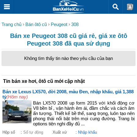
Trang chủ
Bán ôtô cũ
Peugeot
308
Bán xe Peugeot 308 cũ giá rẻ, giá xe ôtô
Peugeot 308 đã qua sử dụng
Không tìm thấy tin nào theo yêu cầu của bạn
Tin bán xe hơi, ôtô cũ mới cập nhật
Bán xe Lexus LX570, đời 2008, màu Đen, nhập khẩu, giá 1,388
tỷ
(Hôm nay)
Bán LX570 2008 up form 2015 với khối động cơ
V8 bền bỉ , vận hành êm ái, đầm chắc và cách âm
ấn tượng. Thiết kế bề thế, sang trọng, luôn tạo nên
phong thái nổi bật trên mọi cung đường. Trang bị
options tiện nghi đầy đủ ...
Hộp số
:
Số tự động
Xuất xứ
:
Nhập khẩu