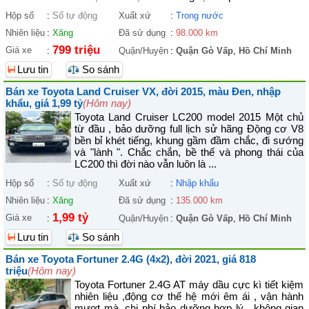
Hộp số
:
Số tự động
Xuất xứ
:
Trong nước
Nhiên liệu
:
Xăng
Đã sử dụng
:
98.000 km
799 triệu
Giá xe
:
Quận/Huyện
:
Quận Gò Vấp
,
Hồ Chí Minh
Lưu tin
So sánh
Bán xe Toyota Land Cruiser VX, đời 2015, màu Đen, nhập
khẩu, giá 1,99 tỷ
(Hôm nay)
Toyota Land Cruiser LC200 model 2015 Một chủ
từ đầu , bảo dưỡng full lịch sử hãng Động cơ V8
bền bỉ khét tiếng, khung gầm đầm chắc, đi sướng
và "lành ". Chắc chắn, bề thế và phong thái của
LC200 thì đời nào vẫn luôn là ...
Hộp số
:
Số tự động
Xuất xứ
:
Nhập khẩu
Nhiên liệu
:
Xăng
Đã sử dụng
:
135.000 km
1,99 tỷ
Giá xe
:
Quận/Huyện
:
Quận Gò Vấp
,
Hồ Chí Minh
Lưu tin
So sánh
Bán xe Toyota Fortuner 2.4G (4x2), đời 2021, giá 818
triệu
(Hôm nay)
Toyota Fortuner 2.4G AT máy dầu cực kì tiết kiệm
nhiên liệu ,động cơ thế hệ mới êm ái , vận hành
mượt mà ,chi phí bảo dưỡng hợp lý , không gian