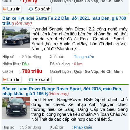
1,09 tỷ
Giá xe
:
Quận/Huyện
:
Quận Gò Vấp
,
Hồ Chí Minh
Lưu tin
So sánh
Bán xe Hyundai Santa Fe 2.2 Dầu, đời 2021, màu Đen, giá 788
triệu
(Hôm nay)
Hyundai Santafe bản Diesel 2.2 công nghệ máy
mới tiến kiệm nhiên liệu bền êm không ồn. nội thất
bọc da ,với 4 chế độ lái: Eco – Comfort – Sport –
Smart ,hỗ trợ Apple CarPlay, bản đồ định vị Việt
Nam , nút đề Starstop ,s...
Hộp số
:
Số tự động
Xuất xứ
:
Trong nước
Nhiên liệu
:
Dầu
Đã sử dụng
:
0 km
788 triệu
Giá xe
:
Quận/Huyện
:
Quận Gò Vấp
,
Hồ Chí Minh
Lưu tin
So sánh
Bán xe Land Rover Range Rover Sport, đời 2015, màu Đen,
nhập khẩu, giá 1,196 tỷ
(Hôm nay)
Land Rover RangeRover HSE Sport chính chủ
đứng tên cavet. Xe nhập Anh Nguyên chiếc
thương hiệu xe Sang, Đẳng Cấp và Siêu Sang
trang bị công nghệ và tiêu chuẩn An Toàn Châu Âu.
Nội Thất da cao cấp kết hợp các chi tiết ố...
Hộp số
:
Số tự động
Xuất xứ
:
Nhập khẩu