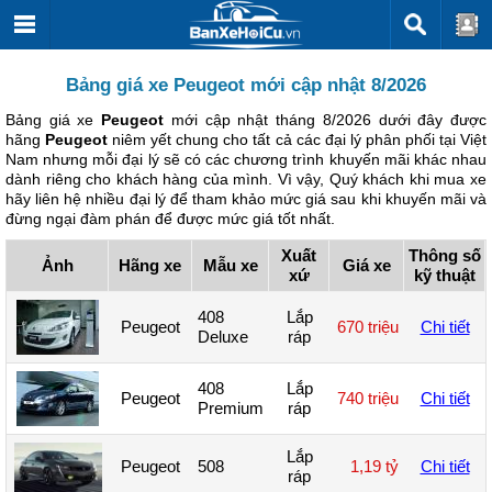
Bảng giá xe Peugeot mới cập nhật 8/2026
Bảng giá xe
Peugeot
mới cập nhật tháng 8/2026 dưới đây được
hãng
Peugeot
niêm yết chung cho tất cả các đại lý phân phối tại Việt
Nam nhưng mỗi đại lý sẽ có các chương trình khuyến mãi khác nhau
dành riêng cho khách hàng của mình. Vì vậy, Quý khách khi mua xe
hãy liên hệ nhiều đại lý để tham khảo mức giá sau khi khuyến mãi và
đừng ngại đàm phán để được mức giá tốt nhất.
Xuất
Thông số
Ảnh
Hãng xe
Mẫu xe
Giá xe
xứ
kỹ thuật
408
Lắp
Peugeot
670 triệu
Chi tiết
Deluxe
ráp
408
Lắp
Peugeot
740 triệu
Chi tiết
Premium
ráp
Lắp
Peugeot
508
1,19 tỷ
Chi tiết
ráp