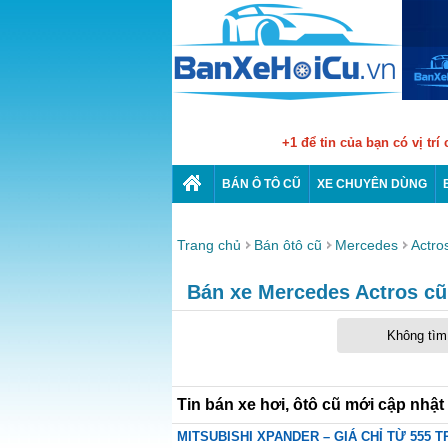
+1 để tin của bạn có vị trí
BÁN Ô TÔ CŨ
XE CHUYÊN DÙNG
Trang chủ
Bán ôtô cũ
Mercedes
Actro
Bán xe Mercedes Actros cũ 
Không tìm 
Tin bán xe hơi, ôtô cũ mới cập nhật
MITSUBISHI XPANDER – GIÁ CHỈ TỪ 555 