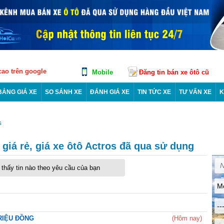
 cao trên google
Mobile
Đăng tin bán xe ôtô cũ
BẢNG GIÁ XE
SO SÁNH XE
ĐÁNH GIÁ XE
TIN TỨC XE
TƯ VẤN XE
K
s
giá rẻ, giá xe ôtô Actros đã qua sử dụng
thấy tin nào theo yêu cầu của bạn
M
--
TRIỆU ĐỒNG
(Hôm nay)