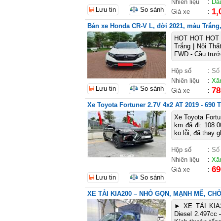
Nhiên liệu
:
Dầ
Lưu tin
So sánh
1,
Giá xe
:
Bán xe Honda CR-V L, đời 2021, màu Trắng, 
HOT HOT HOT 
Trắng | Nội Thấ
FWD - Cầu trước
Hộp số
:
Số
Nhiên liệu
:
Xă
Lưu tin
So sánh
78
Giá xe
:
Xe Toyota Fortuner 2.7V 4x2 AT 2019 - 690 T
Xe Toyota Fortu
km đã đi: 108.0
ko lỗi, đã thay 
Hộp số
:
Số
Nhiên liệu
:
Xă
69
Giá xe
:
Lưu tin
So sánh
XE TẢI KIA200 – NHỎ GỌN, MẠNH MẼ, CH
► XE TẢI KI
Diesel 2.497cc –