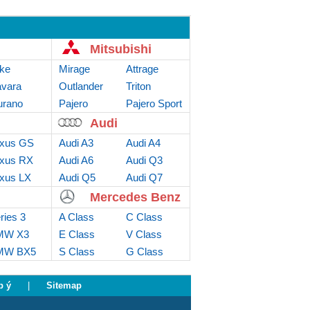
Mitsubishi
ke
Mirage
Attrage
vara
Outlander
Triton
rano
Sport
Pajero
Pajero Sport
Audi
xus GS
Audi A3
Audi A4
xus RX
Audi A6
Audi Q3
xus LX
Audi Q5
Audi Q7
Mercedes Benz
ries 3
A Class
C Class
MW X3
E Class
V Class
MW BX5
S Class
G Class
p ý
|
Sitemap