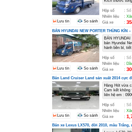
Kích thước tổng
Hộp số
:
Số
Nhiên liệu
:
Xă
Lưu tin
So sánh
35
Giá xe
:
BÁN HYUNDAI NEW PORTER THÙNG KÍN – ĐỜ
BÁN HYUNDAI N
bán Hyundai Ne
hành bền bỉ, tiế
Hộp số
:
Số
Nhiên liệu
:
Dầ
Lưu tin
So sánh
30
Giá xe
:
Bán Land Cruiser Land sản xuất 2014 cực 
Hàng Hót vừa cậ
Cam kết không 
liên hệ em : 090
Hộp số
:
Số
Nhiên liệu
:
Xă
Lưu tin
So sánh
1,
Giá xe
:
Bán xe Lexus LX570, đời 2010, màu Trắng, n