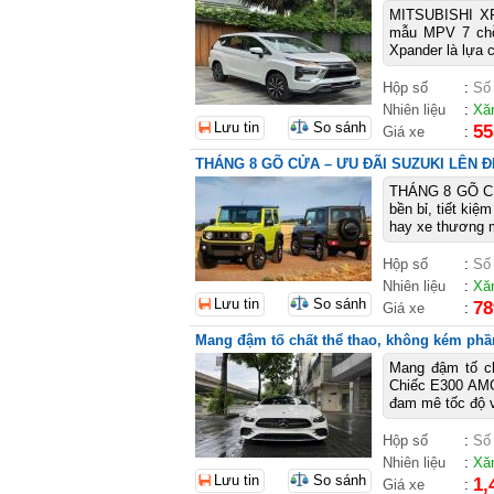
MITSUBISHI X
mẫu MPV 7 chỗ r
Xpander là lựa c
Hộp số
:
Số
Nhiên liệu
:
Xă
Lưu tin
So sánh
55
Giá xe
:
THÁNG 8 GÕ CỬA – ƯU ĐÃI SUZUKI LÊN Đ
THÁNG 8 GÕ CỬ
bền bỉ, tiết kiệ
hay xe thương m
Hộp số
:
Số
Nhiên liệu
:
Xă
Lưu tin
So sánh
78
Giá xe
:
Mang đậm tố chất thể thao, không kém phầ
Mang đậm tố ch
Chiếc E300 AMG
đam mê tốc độ v
Hộp số
:
Số
Nhiên liệu
:
Xă
Lưu tin
So sánh
1,
Giá xe
: