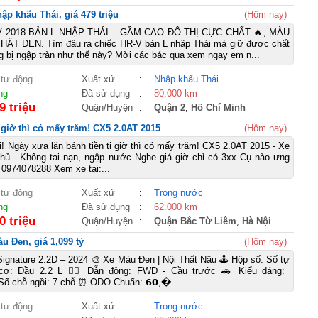
p khẩu Thái, giá 479 triệu
(Hôm nay)
V 2018 BẢN L NHẬP THÁI – GẦM CAO ĐÔ THỊ CỰC CHẤT 🔥, MÀU
ẤT ĐEN. Tìm đâu ra chiếc HR-V bản L nhập Thái mà giữ được chất
ng bị ngập tràn như thế này? Mời các bác qua xem ngay em n...
 tự động
Xuất xứ
:
Nhập khẩu Thái
ng
Đã sử dụng
:
80.000 km
9 triệu
Quận/Huyện
:
Quận 2
,
Hồ Chí Minh
i giờ thì có mấy trăm! CX5 2.0AT 2015
(Hôm nay)
i! Ngày xưa lăn bánh tiền ti giờ thì có mấy trăm! CX5 2.0AT 2015 - Xe
chủ - Không tai nạn, ngập nước Nghe giá giờ chỉ có 3xx Cụ nào ưng
: 0974078288 Xem xe tại:...
 tự động
Xuất xứ
:
Trong nước
ng
Đã sử dụng
:
62.000 km
0 triệu
Quận/Huyện
:
Quận Bắc Từ Liêm
,
Hà Nội
u Đen, giá 1,099 tỷ
(Hôm nay)
 Signature 2.2D – 2024 🎨 Xe Màu Đen | Nội Thất Nâu 🕹️ Hộp số: Số tự
cơ: Dầu 2.2 L 🚴‍♀️ Dẫn động: FWD - Cầu trước 🚗 Kiểu dáng:
Số chỗ ngồi: 7 chỗ ⏰ ODO Chuẩn: 𝟲𝟬,�...
 tự động
Xuất xứ
:
Trong nước