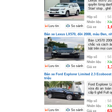
Lexus lx570 20
quyền lừng danh
Star/ stop , ghế 
Hộp số
:
Số
Nhiên liệu
:
Xă
Lưu tin
So sánh
1,
Giá xe
:
Bán xe Lexus LX570, đời 2008, màu Đen, nhậ
Bán LX570 2008
chắc và cách âm
bật trên mọi cun
Hộp số
:
Số
Nhiên liệu
:
Xă
Lưu tin
So sánh
1,
Giá xe
:
Bán xe Ford Explorer Limited 2.3 Ecoboost
triệu
Ford Explorer L
vừa đủ an toàn
cấp 6 ghế Full o
Hộp số
:
Số
Nhiên liệu
:
Xă
Lưu tin
So sánh
63
Giá xe
: