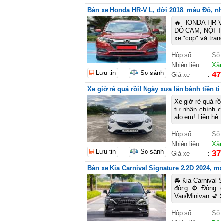
Bán xe Honda HR-V L, đời 2018, màu Đỏ, nhậ
🔥 HONDA HR-
ĐỎ CAM, NỘI TH
xe "cọp" và tra
Hộp số
:
Số
Nhiên liệu
:
Xă
Lưu tin
So sánh
47
Giá xe
:
Xe giờ rẻ quá rồi! Ngày xưa lăn bánh tiền t
Xe giờ rẻ quá rồ
tư nhân chính 
alo em! Liên hệ
Hộp số
:
Số
Nhiên liệu
:
Xă
Lưu tin
So sánh
37
Giá xe
:
Bán xe Kia Carnival Signature 2.2D 2024, mà
🚘 Kia Carnival
động ⚙️ Động 
Van/Minivan 💺 
Hộp số
:
Số