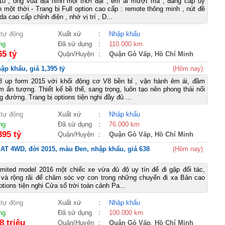
10 , ông vua địa hình mọi thời đại , êm ái mượt mà , đẳng cấp uy
 một thời - Trang bị Full option cao cấp : remote thông minh , nút đề
da cao cấp chỉnh điện , nhớ vị trí , D...
 tự động
Xuất xứ
:
Nhập khẩu
ng
Đã sử dụng
:
110.000 km
65 tỷ
Quận/Huyện
:
Quận Gò Vấp
,
Hồ Chí Minh
p khẩu, giá 1,395 tỷ
(Hôm nay)
 up form 2015 với khối động cơ V8 bền bỉ , vận hành êm ái, đầm
 ấn tượng. Thiết kế bề thế, sang trọng, luôn tạo nên phong thái nổi
g đường. Trang bị options tiện nghi đầy đủ ...
 tự động
Xuất xứ
:
Nhập khẩu
ng
Đã sử dụng
:
76.000 km
395 tỷ
Quận/Huyện
:
Quận Gò Vấp
,
Hồ Chí Minh
 AT 4WD, đời 2015, màu Đen, nhập khẩu, giá 638
(Hôm nay)
imited model 2016 một chiếc xe vừa đủ độ uy tín để đi gặp đối tác,
 và rộng rãi để chăm sóc vợ con trong những chuyến đi xa Bản cao
ptions tiện nghi Cửa sổ trời toàn cảnh Pa...
 tự động
Xuất xứ
:
Nhập khẩu
ng
Đã sử dụng
:
100.000 km
8 triệu
Quận/Huyện
:
Quận Gò Vấp
,
Hồ Chí Minh