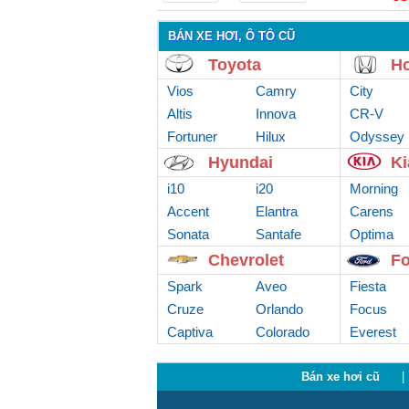
BÁN XE HƠI, Ô TÔ CŨ
Toyota
H
Vios
Camry
City
Altis
Innova
CR-V
Fortuner
Hilux
Odyssey
Hyundai
Ki
i10
i20
Morning
Accent
Elantra
Carens
Sonata
Santafe
Optima
Chevrolet
Fo
Spark
Aveo
Fiesta
Cruze
Orlando
Focus
Captiva
Colorado
Everest
Bán xe hơi cũ
|