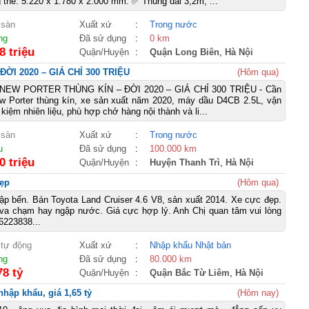
 thể: 5.220 x 1.780 x 2.000 mm. ✅ Thùng dài 3,2m, ...
 sàn
Xuất xứ
:
Trong nước
ng
Đã sử dụng
:
0 km
8 triệu
Quận/Huyện
:
Quận Long Biên
,
Hà Nội
I 2020 – GIÁ CHỈ 300 TRIỆU
(Hôm qua)
EW PORTER THÙNG KÍN – ĐỜI 2020 – GIÁ CHỈ 300 TRIỆU - Cần
w Porter thùng kín, xe sản xuất năm 2020, máy dầu D4CB 2.5L, vận
t kiệm nhiên liệu, phù hợp chở hàng nội thành và li...
 sàn
Xuất xứ
:
Trong nước
u
Đã sử dụng
:
100.000 km
0 triệu
Quận/Huyện
:
Huyện Thanh Trì
,
Hà Nội
đẹp
(Hôm qua)
p bến. Bán Toyota Land Cruiser 4.6 V8, sản xuất 2014. Xe cực đẹp.
va chạm hay ngập nước. Giá cực hợp lý. Anh Chị quan tâm vui lòng
6223838...
 tự động
Xuất xứ
:
Nhập khẩu Nhật bản
ng
Đã sử dụng
:
80.000 km
78 tỷ
Quận/Huyện
:
Quận Bắc Từ Liêm
,
Hà Nội
hập khẩu, giá 1,65 tỷ
(Hôm nay)