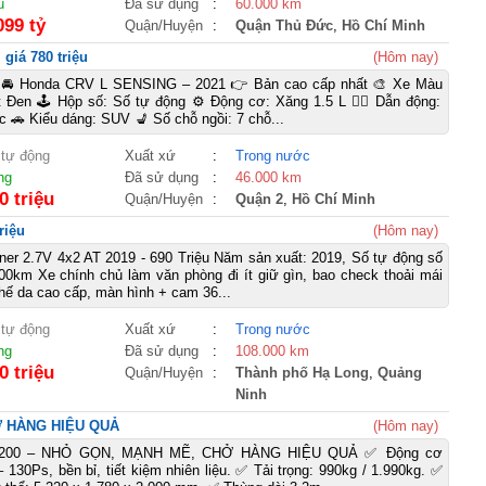
u
Đã sử dụng
:
60.000 km
099 tỷ
Quận/Huyện
:
Quận Thủ Đức
,
Hồ Chí Minh
giá 780 triệu
(Hôm nay)
 Honda CRV L SENSING – 2021 👉 Bản cao cấp nhất 🎨 Xe Màu
t Đen 🕹️ Hộp số: Số tự động ⚙️ Động cơ: Xăng 1.5 L 🚴‍♀️ Dẫn động:
 🚗 Kiểu dáng: SUV 💺 Số chỗ ngồi: 7 chỗ...
 tự động
Xuất xứ
:
Trong nước
ng
Đã sử dụng
:
46.000 km
0 triệu
Quận/Huyện
:
Quận 2
,
Hồ Chí Minh
riệu
(Hôm nay)
ner 2.7V 4x2 AT 2019 - 690 Triệu Năm sản xuất: 2019, Số tự động số
00km Xe chính chủ làm văn phòng đi ít giữ gìn, bao check thoải mái
ghế da cao cấp, màn hình + cam 36...
 tự động
Xuất xứ
:
Trong nước
ng
Đã sử dụng
:
108.000 km
0 triệu
Quận/Huyện
:
Thành phố Hạ Long
,
Quảng
Ninh
Ở HÀNG HIỆU QUẢ
(Hôm nay)
A200 – NHỎ GỌN, MẠNH MẼ, CHỞ HÀNG HIỆU QUẢ ✅ Động cơ
 130Ps, bền bỉ, tiết kiệm nhiên liệu. ✅ Tải trọng: 990kg / 1.990kg. ✅