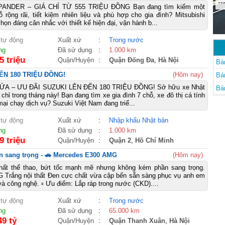
--
PANDER – GIÁ CHỈ TỪ 555 TRIỆU ĐỒNG Bạn đang tìm kiếm một
ộng rãi, tiết kiệm nhiên liệu và phù hợp cho gia đình? Mitsubishi
họn đáng cân nhắc với thiết kế hiện đại, vận hành b...
 tự động
Xuất xứ
:
Trong nước
ng
Đã sử dụng
:
1.000 km
5 triệu
Quận/Huyện
:
Quận Đống Đa
,
Hà Nội
Bá
ẾN 180 TRIỆU ĐỒNG!
(Hôm nay)
Bá
A – ƯU ĐÃI SUZUKI LÊN ĐẾN 180 TRIỆU ĐỒNG! Sở hữu xe Nhật
Bá
m chỉ trong tháng này! Bạn đang tìm xe gia đình 7 chỗ, xe đô thị cá tính
ại chạy dịch vụ? Suzuki Việt Nam đang triể...
 tự động
Xuất xứ
:
Nhập khẩu Nhật bản
ng
Đã sử dụng
:
1.000 km
9 triệu
Quận/Huyện
:
Quận 2
,
Hồ Chí Minh
n sang trọng - 🚗 Mercedes E300 AMG
(Hôm nay)
ất thể thao, bứt tốc mạnh mẽ nhưng không kém phần sang trọng.
 Trắng nội thất Đen cực chất vừa cập bến sẵn sàng phục vụ anh em
à công nghệ. ▫ Ưu điểm: Lắp ráp trong nước (CKD)....
 tự động
Xuất xứ
:
Trong nước
ng
Đã sử dụng
:
65.000 km
49 tỷ
Quận/Huyện
:
Quận Thanh Xuân
,
Hà Nội