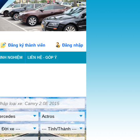
Đăng ký thành viên
Đăng nhập
INH NGHIỆM
LIÊN HỆ - GÓP Ý
ercedes
Actros
- Đời xe ---
--- Tỉnh/Thành ---