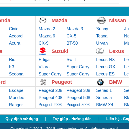
onda
Mazda
Nissan
Civic
Mazda 2
Mazda 3
Sunny
Ju
Accord
Mazda 6
CX-5
Teana
Na
Acura
CX-9
BT-50
Urvan
Mu
a
Suzuki
Lexus
Rio
Ertiga
Swift
Lexus NX
Le
K3
Vitara
Super Carry
Lexus GX
Le
Sedona
Super Carry
Van
Super Carry
Lexus ES
Le
truck
Pro
rd
Peugeot
BMW
Escape
Peugeot 208
Peugeot 308
Series 1
Se
Mondeo
Peugeot 408
Peugeot 508
Series 5
B
Ranger
BMW X4
B
Peugeot 2008
Peugeot 3008
Quy định sử dụng
|
Trợ giúp - Hướng dẫn
|
Liên hệ - Gó
Copyright © 2012 - 2018 banxehoicu.vn. All rights reserved.