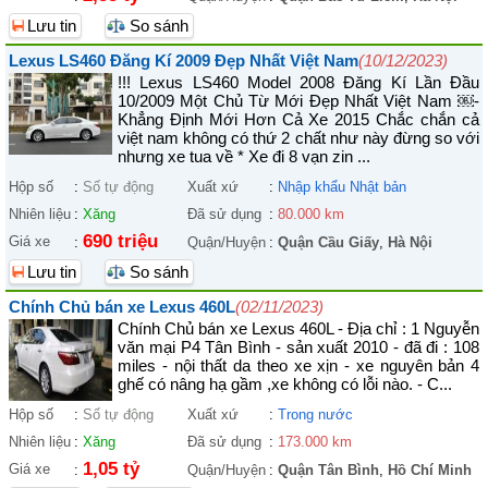
Lưu tin
So sánh
Lexus LS460 Đăng Kí 2009 Đẹp Nhất Việt Nam
(10/12/2023)
!!! Lexus LS460 Model 2008 Đăng Kí Lần Đầu
10/2009 Một Chủ Từ Mới Đẹp Nhất Việt Nam ￼-
Khẳng Định Mới Hơn Cả Xe 2015 Chắc chắn cả
việt nam không có thứ 2 chất như này đừng so với
nhưng xe tua về * Xe đi 8 vạn zin ...
Hộp số
:
Số tự động
Xuất xứ
:
Nhập khẩu Nhật bản
Nhiên liệu
:
Xăng
Đã sử dụng
:
80.000 km
690 triệu
Giá xe
:
Quận/Huyện
:
Quận Cầu Giấy
,
Hà Nội
Lưu tin
So sánh
Chính Chủ bán xe Lexus 460L
(02/11/2023)
Chính Chủ bán xe Lexus 460L - Địa chỉ : 1 Nguyễn
văn mại P4 Tân Bình - sản xuất 2010 - đã đi : 108
miles - nội thất da theo xe xịn - xe nguyên bản 4
ghế có nâng hạ gầm ,xe không có lỗi nào. - C...
Hộp số
:
Số tự động
Xuất xứ
:
Trong nước
Nhiên liệu
:
Xăng
Đã sử dụng
:
173.000 km
1,05 tỷ
Giá xe
:
Quận/Huyện
:
Quận Tân Bình
,
Hồ Chí Minh