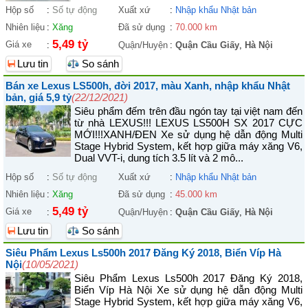
Hộp số
:
Số tự động
Xuất xứ
:
Nhập khẩu Nhật bản
Nhiên liệu
:
Xăng
Đã sử dụng
:
70.000 km
5,49 tỷ
Giá xe
:
Quận/Huyện
:
Quận Cầu Giấy
,
Hà Nội
Lưu tin
So sánh
Bán xe Lexus LS500h, đời 2017, màu Xanh, nhập khẩu Nhật
bản, giá 5,9 tỷ
(22/12/2021)
Siêu phẩm đếm trên đầu ngón tay tại việt nam đến
từ nhà LEXUS!!! LEXUS LS500H SX 2017 CỰC
MỚI!!!XANH/ĐEN Xe sử dụng hệ dẫn động Multi
Stage Hybrid System, kết hợp giữa máy xăng V6,
Dual VVT-i, dung tích 3.5 lít và 2 mô...
Hộp số
:
Số tự động
Xuất xứ
:
Nhập khẩu Nhật bản
Nhiên liệu
:
Xăng
Đã sử dụng
:
45.000 km
5,49 tỷ
Giá xe
:
Quận/Huyện
:
Quận Cầu Giấy
,
Hà Nội
Lưu tin
So sánh
Siêu Phẩm Lexus Ls500h 2017 Đăng Ký 2018, Biển Víp Hà
Nội
(10/05/2021)
Siêu Phẩm Lexus Ls500h 2017 Đăng Ký 2018,
Biển Víp Hà Nội Xe sử dụng hệ dẫn động Multi
Stage Hybrid System, kết hợp giữa máy xăng V6,