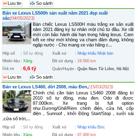
Lưu tin
So sánh
Bán xe Lexus LS500h sản xuất năm 2021 đẹp xuất
sắc
(04/05/2023)
Bán chiếc Lexus LS500H màu trắng xe sản xuất
năm 2021 đăng ký tư nhân một chủ từ đầu. Xe rất
mới còn bảo hành dài hạn trong hãng lexus. Cam
kết xe như mới không va chạm đâm đụng, không
ngập nước - Cho mang xe vào hãng c...
Hộp số
:
Số tự động
Xuất xứ
:
Nhập khẩu Nhật bản
Nhiên liệu
:
Xăng
Đã sử dụng
:
19.000 km
6,6 tỷ
Giá xe
:
Quận/Huyện
:
Quận Nam Từ Liêm
,
Hà Nội
Lưu tin
So sánh
Bán xe Lexus LS460, đời 2008, màu Đen,
(15/03/2023)
Chính chủ cần bán Lexus LS460 2008 đăng kí
2010 số tự động, màu đen. Odo đi được
87.000km. Xe trang bị full option
như.Gương/Ghế/Rèm chỉnh điện, cửa hít, cốp
điện , Sunroof , khởi Động Start/Stop , sưởi sái
,cửa sổ trời,...
Hộp số
:
Số tự động
Xuất xứ
:
Nhập khẩu Đức
Nhiên liệu
:
Xăng
Đã sử dụng
:
87.000 km