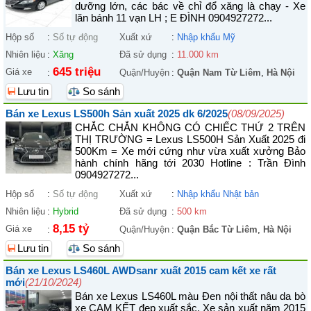
dưỡng lớn, các bác về chỉ đổ xăng là chạy - Xe
lăn bánh 11 vạn LH ; E ĐÌNH 0904927272...
Hộp số
:
Số tự động
Xuất xứ
:
Nhập khẩu Mỹ
Nhiên liệu
:
Xăng
Đã sử dụng
:
11.000 km
645 triệu
Giá xe
:
Quận/Huyện
:
Quận Nam Từ Liêm
,
Hà Nội
Lưu tin
So sánh
Bán xe Lexus LS500h Sản xuất 2025 dk 6/2025
(08/09/2025)
CHẮC CHẮN KHÔNG CÓ CHIẾC THỨ 2 TRÊN
THỊ TRƯỜNG = Lexus LS500H Sản Xuất 2025 đi
500Km = Xe mới cứng như vừa xuất xưởng Bảo
hành chính hãng tới 2030 Hotline : Trần Đình
0904927272...
Hộp số
:
Số tự động
Xuất xứ
:
Nhập khẩu Nhật bản
Nhiên liệu
:
Hybrid
Đã sử dụng
:
500 km
8,15 tỷ
Giá xe
:
Quận/Huyện
:
Quận Bắc Từ Liêm
,
Hà Nội
Lưu tin
So sánh
Bán xe Lexus LS460L AWDsanr xuất 2015 cam kết xe rất
mới
(21/10/2024)
Bán xe Lexus LS460L màu Đen nội thất nâu da bò
xe CAM KẾT đẹp xuất sắc. Xe sản xuất năm 2015