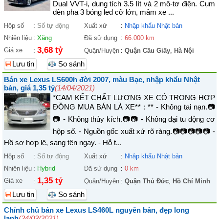
Dual VVT-i, dung tích 3.5 lít và 2 mô-tơ điện. Cụm
đèn pha 3 bóng led cỡ lớn, mâm xe ...
Hộp số
:
Số tự động
Xuất xứ
:
Nhập khẩu Nhật bản
Nhiên liệu
:
Xăng
Đã sử dụng
:
66.000 km
3,68 tỷ
Giá xe
:
Quận/Huyện
:
Quận Cầu Giấy
,
Hà Nội
Lưu tin
So sánh
Bán xe Lexus LS600h đời 2007, màu Bạc, nhập khẩu Nhật
bản, giá 1,35 tỷ
(14/04/2021)
*CAM KẾT CHẤT LƯỢNG XE CÓ TRONG HỢP
ĐỒNG MUA BÁN LÀ XE** : ** - Không tai nạn.📷
📷 - Không thủy kích.📷📷 - Không đại tu động cơ
hộp số. - Nguồn gốc xuất xứ rõ ràng.📷📷📷📷📷 -
Hồ sơ hợp lệ, sang tên ngay. - Hỗ t...
Hộp số
:
Số tự động
Xuất xứ
:
Nhập khẩu Nhật bản
Nhiên liệu
:
Hybrid
Đã sử dụng
:
0 km
1,35 tỷ
Giá xe
:
Quận/Huyện
:
Quận Thủ Đức
,
Hồ Chí Minh
Lưu tin
So sánh
Chính chủ bán xe Lexus LS460L nguyên bản, đẹp long
lanh
(24/03/2021)