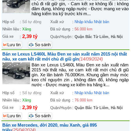
chủ đi rất giữ gìn, - Cam kết xe không lỗi : không
đâm đụng, không ngập nước - Được mang xe vào
hãng kiểm tra kỹ trước khi m...
Hộp số
:
Số tự động
Xuất xứ
:
Nhập khẩu Nhật bản
Nhiên liệu
:
Xăng
Đã sử dụng
:
56.000 km
2,39 tỷ
Giá xe
:
Quận/Huyện
:
Quận Bắc Từ Liêm
,
Hà Nội
Lưu tin
So sánh
Bán xe Lexus LS460L Màu Đen xe sản xuất năm 2015 nội thất
nâu, xe cam kết rất mới chủ đi giũ gìn
(14/09/2024)
Bán xe Lexus LS460L Màu Đen xe sản xuất năm
2015 nội thất nâu, xe cam kết rất mới chủ đi giũ
gìn. Xe lăn bánh 76.000Km. Khung gầm máy móc
keo chỉ nguyên zin , không đâm đổ, không ngập
nước - Được mang xe kiểm tra hãng k...
Hộp số
:
Số tự động
Xuất xứ
:
Nhập khẩu Nhật bản
Nhiên liệu
:
Xăng
Đã sử dụng
:
76.000 km
2,39 tỷ
Giá xe
:
Quận/Huyện
:
Quận Bắc Từ Liêm
,
Hà Nội
Lưu tin
So sánh
Bán xe Mercedes, đời 2020, màu Xanh, giá 895
triệu
(25/04/2024)