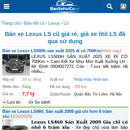
Trang chủ
Bán ôtô cũ
Lexus
LS
Bán xe Lexus LS cũ giá rẻ, giá xe ôtô LS đã
qua sử dụng
Bán xe Lexus LS500h sản xuất 2025 đi có 700Km
(Hôm nay)
LEXUS LS500H SẢN XUẤT 2025 XE ĐI CÓ
700Km = Cam Kết Xe Như Mới Xuất Xưởng LH :
Mr Đình 0904927272 Còn : 7.xxx tiết kiệm rất
nhiều...
Hộp số
:
Số tự động
Xuất xứ
:
Nhập khẩu Nhật bản
Nhiên liệu
:
Xăng
Đã sử dụng
:
700 km
7,7 tỷ
Giá xe
:
Quận/Huyện
:
Quận Bắc Từ Liêm
,
Hà Nội
Lưu tin
So sánh
Bán xe Lexus LS460, Sản xuất 2009 giá chỉ hơn 6 trăm
xíu
(31/10/2025)
𝗟𝗲𝘅𝘂𝘀 𝗟𝗦𝟰𝟲𝟬 𝗦𝗮̉𝗻 𝗫𝘂𝗮̂́𝘁 𝟮𝟬𝟬𝟵 𝗚𝗶𝗮 𝗰𝗵𝗶̉ 𝗰𝗼́
𝗻𝗵𝗼̂ 𝟲 𝘁𝗿𝗮̆𝗺 𝘅𝗶́𝘂 - Xe đẹp chủ vừa làm bảo