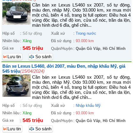
Cần bán xe Lexus LS460 sx 2007, số tự động,
màu đen, nhập Mỹ. Odo 93.000 km, xe mua mới
một chủ, biển 4 số, trang bị full option: Điều hoà 4
vùng độc lập, chế độ ion, cửa sổ nóc, trần da lộn,
màn hình dvd 6 đĩa, ghế chỉn...
Hộp số
:
Số tự động
Xuất xứ
:
Trong nước
Nhiên liệu
:
Xăng
Đã sử dụng
:
93.000 km
545 triệu
Giá xe
:
Quận/Huyện
:
Quận Gò Vấp
,
Hồ Chí Minh
Lưu tin
So sánh
Bán xe Lexus LS460, đời 2007, màu Đen, nhập khẩu Mỹ, giá
545 triệu
(15/04/2024)
Cần bán xe Lexus LS460 sx 2007, số tự động,
màu đen, nhập Mỹ. Odo 93.000 km, xe mua mới
một chủ, biển 4 số, trang bị full option: Điều hoà 4
vùng độc lập, chế độ ion, cửa sổ nóc, trần da lộn,
màn hình dvd 6 đĩa, ghế chỉn...
Hộp số
:
Số tự động
Xuất xứ
:
Nhập khẩu Mỹ
Nhiên liệu
:
Xăng
Đã sử dụng
:
93.000 km
545 triệu
Giá xe
:
Quận/Huyện
:
Quận Gò Vấp
,
Hồ Chí Minh
Lưu tin
So sánh