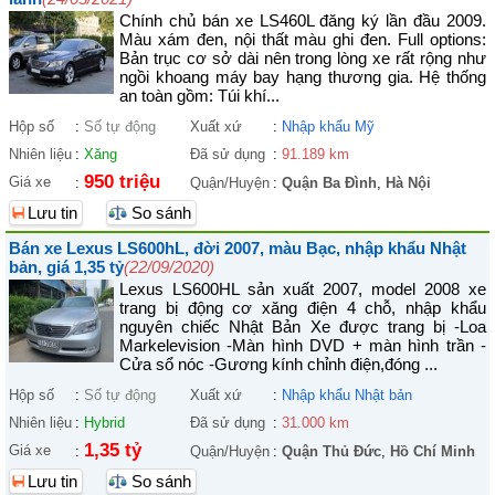
Chính chủ bán xe LS460L đăng ký lần đầu 2009.
Màu xám đen, nội thất màu ghi đen. Full options:
Bản trục cơ sở dài nên trong lòng xe rất rộng như
ngồi khoang máy bay hạng thương gia. Hệ thống
an toàn gồm: Túi khí...
Hộp số
:
Số tự động
Xuất xứ
:
Nhập khẩu Mỹ
Nhiên liệu
:
Xăng
Đã sử dụng
:
91.189 km
950 triệu
Giá xe
:
Quận/Huyện
:
Quận Ba Đình
,
Hà Nội
Lưu tin
So sánh
Bán xe Lexus LS600hL, đời 2007, màu Bạc, nhập khẩu Nhật
bản, giá 1,35 tỷ
(22/09/2020)
Lexus LS600HL sản xuất 2007, model 2008 xe
trang bị động cơ xăng điện 4 chỗ, nhập khẩu
nguyên chiếc Nhật Bản Xe được trang bị -Loa
Markelevision -Màn hình DVD + màn hình trần -
Cửa sổ nóc -Gương kính chỉnh điện,đóng ...
Hộp số
:
Số tự động
Xuất xứ
:
Nhập khẩu Nhật bản
Nhiên liệu
:
Hybrid
Đã sử dụng
:
31.000 km
1,35 tỷ
Giá xe
:
Quận/Huyện
:
Quận Thủ Đức
,
Hồ Chí Minh
Lưu tin
So sánh