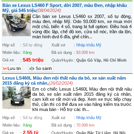
Bán xe Lexus LS460 F Sport, đời 2007, màu Đen, nhập khẩu
Mỹ, giá 545 triệu
(08/04/2024)
Cần bán xe Lexus LS460 sx 2007, số tự động,
màu đen, nhập Mỹ. Odo 93.000 km, xe mua mới
một chủ, biển 4 số, trang bị full option: Điều hoà 4
vùng độc lập, chế độ ion, cửa sổ nóc, trần da lộn,
màn hình dvd 6 đĩa, ghế chỉn...
Hộp số
:
Số tự động
Xuất xứ
:
Nhập khẩu Mỹ
Nhiên liệu
:
Xăng
Đã sử dụng
:
93.000 km
545 triệu
Giá xe
:
Quận/Huyện
:
Quận Gò Vấp
,
Hồ Chí Minh
Lưu tin
So sánh
Lexus LS460L Màu đen nội thất nâu da bò, xe sản xuất năm
2015 đăng ký cá nhân,
(26/02/2024)
Em có chiếc Lexus LS460L Màu đen nội thất nâu
da bò, xe sản xuất năm 2015 đăng ký cá nhân,
cam kết xe rất mới và đẹp. Xem xe trực tiếp chạy
thử, cần thì có thể đưa xe vào hãng kiểm tra trước
khi mua bán - Hỗ trợ các th...
Hộp số
:
Số tự động
Xuất xứ
:
Nhập khẩu Mỹ
Nhiên liệu
:
Xăng
Đã sử dụng
:
70.000 km
2,55 tỷ
Giá xe
:
Quận/Huyện
:
Quận Bắc Từ Liêm
,
Hà Nội