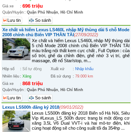
696 triệu
Giá xe
:
Quận/Huyện
:
Quận Phú Nhuận
,
Hồ Chí Minh
Lưu tin
So sánh
Xe chất và hiếm Lexus LS460L nhập Mỹ thùng dài 5 chỗ Mode
2008 chính chủ Biển VIP THẦN TÀI
(27/09/2022)
Xe chất và hiếm Lexus LS460L nhập Mỹ thùng dài
5 chỗ Mode 2008 chính chủ Biển VIP THẦN TÀI
màu trắng nội thất kem cực chất , Full Option : của
số trời, ghế da chỉnh điện, ghế nhớ 3 vị trí, ghế
massage, đề nổ Star/stop, m...
Hộp số
:
Số tự động
Xuất xứ
:
Nhập khẩu
Nhiên liệu
:
Xăng
Đã sử dụng
:
79.000 km
868 triệu
Giá xe
:
Quận/Huyện
:
Quận Phú Nhuận
,
Hồ Chí Minh
Lưu tin
So sánh
Lexus LS500h đăng ký 2018
(09/01/2022)
Lexus LS500h đăng ký 2018 Biển số Hà Nội, Siêu
Víp #Lexus_LS_500h được trang bị một động cơ
xăng 3.5L V6 Dual VVT-i và hai mô-tơ điện, khi
cùng hoạt động sẽ cho công suất tối đa 354hp ...