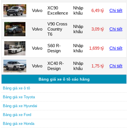
XC90
Nhập
Volvo
6,49 tỷ
Chi tiết
Excellence
khẩu
V90 Cross
Nhập
Volvo
Country
3,09 tỷ
Chi tiết
khẩu
T6
S60 R-
Nhập
Volvo
1,699 tỷ
Chi tiết
Design
khẩu
XC40 R-
Nhập
Volvo
1,75 tỷ
Chi tiết
Design
khẩu
Bảng giá xe ô tô các hãng
Bảng giá xe ô tô
Bảng giá xe Toyota
Bảng giá xe Hyundai
Bảng giá xe Ford
Bảng giá xe Honda