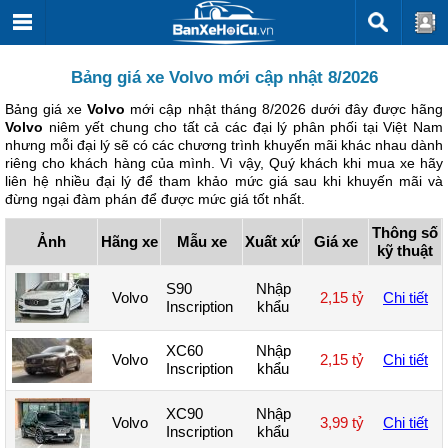
Bảng giá xe Volvo mới cập nhật 8/2026
Bảng giá xe
Volvo
mới cập nhật tháng 8/2026 dưới đây được hãng
Volvo
niêm yết chung cho tất cả các đại lý phân phối tại Việt Nam
nhưng mỗi đại lý sẽ có các chương trình khuyến mãi khác nhau dành
riêng cho khách hàng của mình. Vì vậy, Quý khách khi mua xe hãy
liên hệ nhiều đại lý để tham khảo mức giá sau khi khuyến mãi và
đừng ngại đàm phán để được mức giá tốt nhất.
Thông số
Ảnh
Hãng xe
Mẫu xe
Xuất xứ
Giá xe
kỹ thuật
S90
Nhập
Volvo
2,15 tỷ
Chi tiết
Inscription
khẩu
XC60
Nhập
Volvo
2,15 tỷ
Chi tiết
Inscription
khẩu
XC90
Nhập
Volvo
3,99 tỷ
Chi tiết
Inscription
khẩu