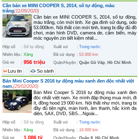
Cần bán xe MINI COOPER S, 2014, số tự động, màu
trắng
(11/09/2020)
Cần bán xe MINI COOPER S, 2014, số tự động,
màu trắng, còn mới tinh. Xe gia đình sử dụng, odo
53.000km. Nội thất còn mới tinh, trang bị đầy đủ đồ
chơi, màn hình DVD, camera de, cảm biến, máy
móc nguyên zin tiết kiệm nhiê...
Hộp số
:
Số tự động
Xuất xứ
:
Trong nước
Nhiên liệu
:
Xăng
Đã sử dụng
:
53.000 km
956 triệu
Giá xe
:
Quận/Huyện
:
Quận Gò Vấp
,
Hồ Chí Minh
Lưu tin
So sánh
Bán Mini Cooper S 2016 tự động màu xanh đen độc nhất việt
nam.
(25/02/2020)
Bán Mini Cooper S 2016 tự động màu xanh đen
độc nhất việt nam. Xe mình đập thùng mua mới, đi
ít, đồng hood 19 000 km. Nội thất như mới, trang bị
đầy đủ tiện nghi, màn hình, âm thanh, hắc kính đa
diện, SAX, DVD, SBS…Ngoài...
Hộp số
:
Số tự động
Xuất xứ
:
Trong nước
Nhiên liệu
:
Xăng
Đã sử dụng
:
19.000 km
1,086 tỷ
Giá xe
:
Quận/Huyện
:
Quận 8
,
Hồ Chí Minh