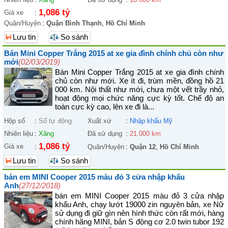
1,086 tỷ
Giá xe
:
Quận/Huyện
:
Quận Bình Thạnh
,
Hồ Chí Minh
Lưu tin
So sánh
Bán Mini Copper Trắng 2015 at xe gia đình chính chủ còn như
mới
(02/03/2019)
Bán Mini Copper Trắng 2015 at xe gia đình chính
chủ còn như mới. Xe ít đi, trùm mền, đồng hồ 21
000 km. Nội thất như mới, chưa một vết trầy nhỏ,
hoạt động mọi chức năng cực kỳ tốt. Chế độ an
toàn cực kỳ cao, lên xe đi là...
Hộp số
:
Số tự động
Xuất xứ
:
Nhập khẩu Mỹ
Nhiên liệu
:
Xăng
Đã sử dụng
:
21.000 km
1,086 tỷ
Giá xe
:
Quận/Huyện
:
Quận 12
,
Hồ Chí Minh
Lưu tin
So sánh
bán em MINI Cooper 2015 màu đỏ 3 cửa nhập khẩu
Anh
(27/12/2018)
bán em MINI Cooper 2015 màu đỏ 3 cửa nhập
khẩu Anh, chạy lướt 19000 zin nguyên bản, xe Nữ
sử dụng đi giữ gìn nên hình thức còn rất mới, hàng
chính hãng MINI, bản S động cơ 2.0 twin tubor 192