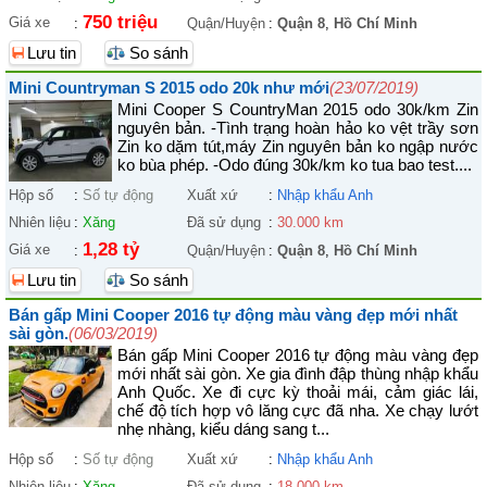
750 triệu
Giá xe
:
Quận/Huyện
:
Quận 8
,
Hồ Chí Minh
Lưu tin
So sánh
Mini Countryman S 2015 odo 20k như mới
(23/07/2019)
Mini Cooper S CountryMan 2015 odo 30k/km Zin
nguyên bản. -Tình trạng hoàn hảo ko vệt trầy sơn
Zin ko dặm tút,máy Zin nguyên bản ko ngập nước
ko bùa phép. -Odo đúng 30k/km ko tua bao test....
Hộp số
:
Số tự động
Xuất xứ
:
Nhập khẩu Anh
Nhiên liệu
:
Xăng
Đã sử dụng
:
30.000 km
1,28 tỷ
Giá xe
:
Quận/Huyện
:
Quận 8
,
Hồ Chí Minh
Lưu tin
So sánh
Bán gấp Mini Cooper 2016 tự động màu vàng đẹp mới nhất
sài gòn.
(06/03/2019)
Bán gấp Mini Cooper 2016 tự động màu vàng đẹp
mới nhất sài gòn. Xe gia đình đập thùng nhập khẩu
Anh Quốc. Xe đi cực kỳ thoải mái, cảm giác lái,
chế độ tích hợp vô lăng cực đã nha. Xe chạy lướt
nhẹ nhàng, kiểu dáng sang t...
Hộp số
:
Số tự động
Xuất xứ
:
Nhập khẩu Anh
Nhiên liệu
:
Xăng
Đã sử dụng
:
18.000 km