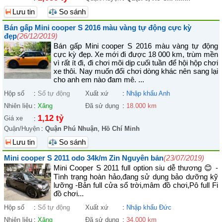
Lưu tin
So sánh
Bán gấp Mini cooper S 2016 màu vàng tự động cực kỳ
đẹp
(26/12/2019)
Bán gấp Mini cooper S 2016 màu vàng tự động
cực kỳ đẹp. Xe mới đi được 18 000 km, trùm mền
vì rất ít đi, đi chơi mõi dịp cuối tuần để hội hộp chơi
xe thôi. Nay muốn đổi chơi dòng khác nên sang lại
cho anh em nào đam mê. ...
Hộp số
:
Số tự động
Xuất xứ
:
Nhập khẩu Anh
Nhiên liệu
:
Xăng
Đã sử dụng
:
18.000 km
1,12 tỷ
Giá xe
:
Quận/Huyện
:
Quận Phú Nhuận
,
Hồ Chí Minh
Lưu tin
So sánh
Mini cooper S 2011 odo 34k/m Zin Nguyên bản
(23/07/2019)
Mini Cooper S 2011 full option siu dễ thương 😊 -
Tình trạng hoàn hảo,đang sử dụng bảo dưỡng kỹ
lưỡng -Bản full cửa sổ trời,mâm đồ chơi,Pô full Fi
đồ chơi...
Hộp số
:
Số tự động
Xuất xứ
:
Nhập khẩu Đức
Nhiên liệu
:
Xăng
Đã sử dụng
:
34.000 km