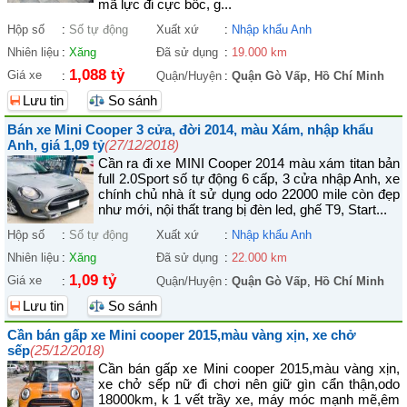
mã lực đi cực bốc, g...
Hộp số
:
Số tự động
Xuất xứ
:
Nhập khẩu Anh
Nhiên liệu
:
Xăng
Đã sử dụng
:
19.000 km
1,088 tỷ
Giá xe
:
Quận/Huyện
:
Quận Gò Vấp
,
Hồ Chí Minh
Lưu tin
So sánh
Bán xe Mini Cooper 3 cửa, đời 2014, màu Xám, nhập khẩu
Anh, giá 1,09 tỷ
(27/12/2018)
Cần ra đi xe MINI Cooper 2014 màu xám titan bản
full 2.0Sport số tự động 6 cấp, 3 cửa nhập Anh, xe
chính chủ nhà ít sử dụng odo 22000 mile còn đẹp
như mới, nội thất trang bị đèn led, ghế T9, Start...
Hộp số
:
Số tự động
Xuất xứ
:
Nhập khẩu Anh
Nhiên liệu
:
Xăng
Đã sử dụng
:
22.000 km
1,09 tỷ
Giá xe
:
Quận/Huyện
:
Quận Gò Vấp
,
Hồ Chí Minh
Lưu tin
So sánh
Cần bán gấp xe Mini cooper 2015,màu vàng xịn, xe chở
sếp
(25/12/2018)
Cần bán gấp xe Mini cooper 2015,màu vàng xịn,
xe chở sếp nữ đi chơi nên giữ gìn cẩn thận,odo
18000km, k 1 vết trầy xe, máy móc mạnh mẽ,êm