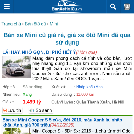
Trang chủ
Bán ôtô cũ
Mini
Bán xe Mini cũ giá rẻ, giá xe ôtô Mini đã qua
sử dụng
LÁI HAY, NHỎ GỌN, ĐI PHỐ HẾT Ý
(Hôm qua)
Mang đậm phong cách cá tính và độc bản, lướt
nhẹ nhàng đúng 1,1 vạn km cho những dân chơi
thứ thiệt! Sẵn có tại showroom mẫu xe Mini
Cooper S - 3dr chờ các anh rước. Năm sản xuất:
2022 Màu: Xám / đen ODO: 1 vạn ...
Hộp số
:
Số tự động
Xuất xứ
:
Nhập khẩu Anh
Nhiên liệu
:
Xăng
Đã sử dụng
:
11.000 km
1,499 tỷ
Giá xe
:
Quận/Huyện
:
Quận Thanh Xuân
,
Hà Nội
Lưu tin
So sánh
Bán xe Mini Cooper S 5 cửa, đời 2016, màu Xanh lá, nhập
khẩu Anh, giá 700 triệu
(04/12/2025)
Mini Cooper S - 5Dr Sx: 2016 - 1 chủ từ mới Odo: