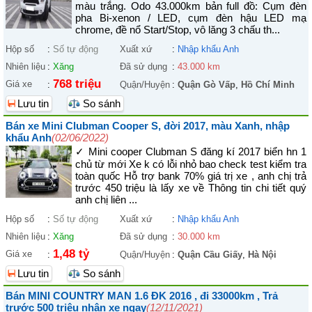
màu trắng. Odo 43.000km bản full đồ: Cụm đèn
pha Bi-xenon / LED, cụm đèn hậu LED mạ
chrome, đề nổ Start/Stop, vô lăng 3 chấu th...
Hộp số
:
Số tự động
Xuất xứ
:
Nhập khẩu Anh
Nhiên liệu
:
Xăng
Đã sử dụng
:
43.000 km
768 triệu
Giá xe
:
Quận/Huyện
:
Quận Gò Vấp
,
Hồ Chí Minh
Lưu tin
So sánh
Bán xe Mini Clubman Cooper S, đời 2017, màu Xanh, nhập
khẩu Anh
(02/06/2022)
✓ Mini cooper Clubman S đăng kí 2017 biển hn 1
chủ từ mới Xe k có lỗi nhỏ bao check test kiểm tra
toàn quốc Hỗ trợ bank 70% giá trị xe , anh chị trả
trước 450 triệu là lấy xe về Thông tin chi tiết quý
anh chị liên ...
Hộp số
:
Số tự động
Xuất xứ
:
Nhập khẩu Anh
Nhiên liệu
:
Xăng
Đã sử dụng
:
30.000 km
1,48 tỷ
Giá xe
:
Quận/Huyện
:
Quận Cầu Giấy
,
Hà Nội
Lưu tin
So sánh
Bán MINI COUNTRY MAN 1.6 ĐK 2016 , đi 33000km , Trả
trước 500 triệu nhận xe ngay
(12/11/2021)