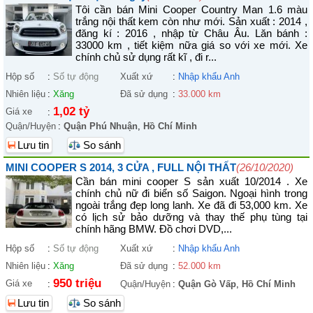
Tôi cần bán Mini Cooper Country Man 1.6 màu
trắng nội thất kem còn như mới. Sản xuất : 2014 ,
đăng kí : 2016 , nhập từ Châu Âu. Lăn bánh :
33000 km , tiết kiệm nữa giá so với xe mới. Xe
chính chủ sử dụng rất kĩ , đi r...
Hộp số
:
Số tự động
Xuất xứ
:
Nhập khẩu Anh
Nhiên liệu
:
Xăng
Đã sử dụng
:
33.000 km
1,02 tỷ
Giá xe
:
Quận/Huyện
:
Quận Phú Nhuận
,
Hồ Chí Minh
Lưu tin
So sánh
MINI COOPER S 2014, 3 CỬA , FULL NỘI THẤT
(26/10/2020)
Cần bán mini cooper S sản xuất 10/2014 . Xe
chính chủ nữ đi biển số Saigon. Ngoại hình trong
ngoài trắng đẹp long lanh. Xe đã đi 53,000 km. Xe
có lịch sử bảo dưỡng và thay thế phụ tùng tại
chính hãng BMW. Đồ chơi DVD,...
Hộp số
:
Số tự động
Xuất xứ
:
Nhập khẩu Anh
Nhiên liệu
:
Xăng
Đã sử dụng
:
52.000 km
950 triệu
Giá xe
:
Quận/Huyện
:
Quận Gò Vấp
,
Hồ Chí Minh
Lưu tin
So sánh