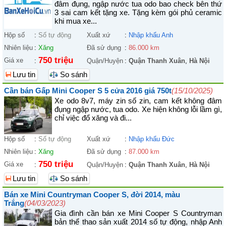
đâm đụng, ngập nước tua odo bao check bên thứ
3 sai cam kết tặng xe. Tặng kèm gói phủ ceramic
khi mua xe...
Hộp số
:
Số tự động
Xuất xứ
:
Nhập khẩu Anh
Nhiên liệu
:
Xăng
Đã sử dụng
:
86.000 km
750 triệu
Giá xe
:
Quận/Huyện
:
Quận Thanh Xuân
,
Hà Nội
Lưu tin
So sánh
Cần bán Gấp Mini Cooper S 5 cửa 2016 giá 750t
(15/10/2025)
Xe odo 8v7, máy zin số zin, cam kết không đâm
đụng ngập nước, tua odo. Xe hiện không lỗi lầm gì,
chỉ việc đổ xăng và đi...
Hộp số
:
Số tự động
Xuất xứ
:
Nhập khẩu Đức
Nhiên liệu
:
Xăng
Đã sử dụng
:
87.000 km
750 triệu
Giá xe
:
Quận/Huyện
:
Quận Thanh Xuân
,
Hà Nội
Lưu tin
So sánh
Bán xe Mini Countryman Cooper S, đời 2014, màu
Trắng
(04/03/2023)
Gia đình cần bán xe Mini Cooper S Countryman
bản thể thao sản xuất 2014 số tự động, nhập Anh