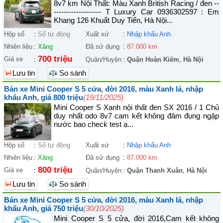
8v7 km Nội Thất: Màu Xanh British Racing / đen --
------------------- T Luxury Car 0936302597 : Em
Khang 126 Khuất Duy Tiến, Hà Nội...
Hộp số
:
Số tự động
Xuất xứ
:
Nhập khẩu Anh
Nhiên liệu
:
Xăng
Đã sử dụng
:
87.000 km
700 triệu
Giá xe
:
Quận/Huyện
:
Quận Hoàn Kiếm
,
Hà Nội
Lưu tin
So sánh
Bán xe Mini Cooper S 5 cửa, đời 2016, màu Xanh lá, nhập
khẩu Anh, giá 800 triệu
(19/11/2025)
Mini Cooper S Xanh nội thất đen SX 2016 / 1 Chủ
duy nhất odo 8v7 cam kết không đâm đụng ngập
nước bao check test ạ...
Hộp số
:
Số tự động
Xuất xứ
:
Nhập khẩu Anh
Nhiên liệu
:
Xăng
Đã sử dụng
:
87.000 km
800 triệu
Giá xe
:
Quận/Huyện
:
Quận Thanh Xuân
,
Hà Nội
Lưu tin
So sánh
Bán xe Mini Cooper S 5 cửa, đời 2016, màu Xanh lá, nhập
khẩu Anh, giá 750 triệu
(30/10/2025)
Mini Cooper S 5 cửa, đời 2016,Cam kết không