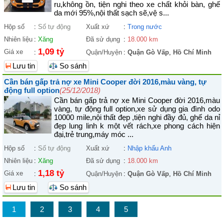
ru,không ồn, tiện nghi theo xe chất khỏi bàn, ghế
da mới 95%,nội thất sạch sẽ,vệ s...
Hộp số
:
Số tự động
Xuất xứ
:
Trong nước
Nhiên liệu
:
Xăng
Đã sử dụng
:
18.000 km
1,09 tỷ
Giá xe
:
Quận/Huyện
:
Quận Gò Vấp
,
Hồ Chí Minh
Lưu tin
So sánh
Cần bán gấp trả nợ xe Mini Cooper đời 2016,màu vàng, tự
động full option
(25/12/2018)
Cần bán gấp trả nợ xe Mini Cooper đời 2016,màu
vàng, tự động full option,xe sử dụng gia đình odo
10000 mile,nội thất đẹp ,tiện nghi đầy đủ, ghế da nỉ
đẹp lung linh k một vết rách,xe phong cách hiện
đại,trẻ trung,máy móc ...
Hộp số
:
Số tự động
Xuất xứ
:
Nhập khẩu Anh
Nhiên liệu
:
Xăng
Đã sử dụng
:
18.000 km
1,18 tỷ
Giá xe
:
Quận/Huyện
:
Quận Gò Vấp
,
Hồ Chí Minh
Lưu tin
So sánh
1
2
3
4
5