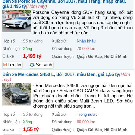
Bán xe Porsche Cayenne, đời 2017, màu Trắng, nhập khẩu,
giá 1,495 tỷ
(Hôm nay)
Porsche Cayenne dòng SUV hạng sang nổi bật
với động cơ xăng V6 3.6L hút khí tự nhiên, công
suất 300 mã lực trang bị options cao cấp tiện nghi :
nội thất bọc da cao cấp, Vô-lăng 3 chấu thể thao
tích hợp các phím chức năn...
Hộp số
:
Số tự động
Xuất xứ
:
Nhập khẩu
Nhiên liệu
:
Xăng
Đã sử dụng
:
70.000 km
1,495 tỷ
Giá xe
:
Quận/Huyện
:
Quận Gò Vấp
,
Hồ Chí Minh
Lưu tin
So sánh
Bán xe Mercedes S450 L, đời 2017, màu Đen, giá 1,55 tỷ
(Hôm
nay)
- Bán Mercedes S450L với ngoại thất đen nội thất
nâu Dòng xe Sedan CAO CẤP S-class sang trọng
tiêu chuẩn doanh nhân. Trang bị full option: Hệ
thống đèn chiếu sáng Multi-Beam LED, Sở hữu
khoang nội thất siêu sang trọn...
Hộp số
:
Số tự động
Xuất xứ
:
Trong nước
Nhiên liệu
:
Xăng
Đã sử dụng
:
60.000 km
1,55 tỷ
Giá xe
:
Quận/Huyện
:
Quận Gò Vấp
,
Hồ Chí Minh