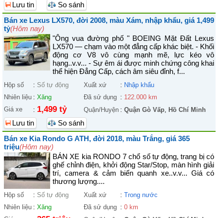
Lưu tin
So sánh
Bán xe Lexus LX570, đời 2008, màu Xám, nhập khẩu, giá 1,499
tỷ
(Hôm nay)
"Ông vua đường phố " BOEING Mặt Đất Lexus
LX570 — chạm vào một đẳng cấp khác biệt. - Khối
động cơ V8 vô cùng mạnh mẽ, lực kéo vô
hạng..v.v... - Sự êm ái được minh chứng công khai
thể hiện Đẳng Cấp, cách âm siêu đỉnh, f...
Hộp số
:
Số tự động
Xuất xứ
:
Nhập khẩu
Nhiên liệu
:
Xăng
Đã sử dụng
:
122.000 km
1,499 tỷ
Giá xe
:
Quận/Huyện
:
Quận Gò Vấp
,
Hồ Chí Minh
Lưu tin
So sánh
Bán xe Kia Rondo G ATH, đời 2018, màu Trắng, giá 365
triệu
(Hôm nay)
BÁN XE kia RONDO 7 chổ số tự động, trang bị có
ghế chỉnh điện, khởi động Star/Stop, màn hình giải
trí, camera & cảm biến quanh xe..v.v... Giá có
thương lượng....
Hộp số
:
Số tự động
Xuất xứ
:
Trong nước
Nhiên liệu
:
Xăng
Đã sử dụng
:
0 km