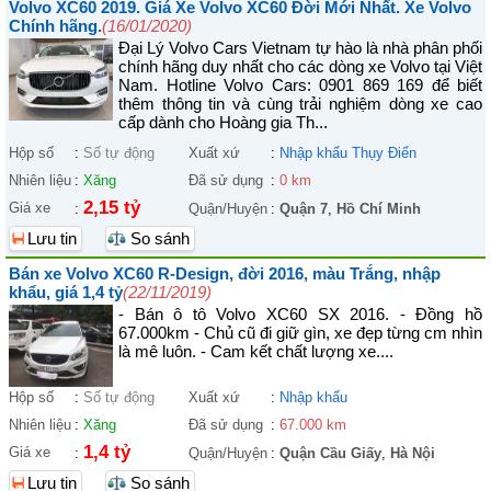
Volvo XC60 2019. Giá Xe Volvo XC60 Đời Mới Nhất. Xe Volvo
Chính hãng.
(16/01/2020)
Đại Lý Volvo Cars Vietnam tự hào là nhà phân phối
chính hãng duy nhất cho các dòng xe Volvo tại Việt
Nam. Hotline Volvo Cars: 0901 869 169 để biết
thêm thông tin và cùng trải nghiệm dòng xe cao
cấp dành cho Hoàng gia Th...
Hộp số
:
Số tự động
Xuất xứ
:
Nhập khẩu Thụy Điển
Nhiên liệu
:
Xăng
Đã sử dụng
:
0 km
2,15 tỷ
Giá xe
:
Quận/Huyện
:
Quận 7
,
Hồ Chí Minh
Lưu tin
So sánh
Bán xe Volvo XC60 R-Design, đời 2016, màu Trắng, nhập
khẩu, giá 1,4 tỷ
(22/11/2019)
- Bán ô tô Volvo XC60 SX 2016. - Đồng hồ
67.000km - Chủ cũ đi giữ gìn, xe đẹp từng cm nhìn
là mê luôn. - Cam kết chất lượng xe....
Hộp số
:
Số tự động
Xuất xứ
:
Nhập khẩu
Nhiên liệu
:
Xăng
Đã sử dụng
:
67.000 km
1,4 tỷ
Giá xe
:
Quận/Huyện
:
Quận Cầu Giấy
,
Hà Nội
Lưu tin
So sánh