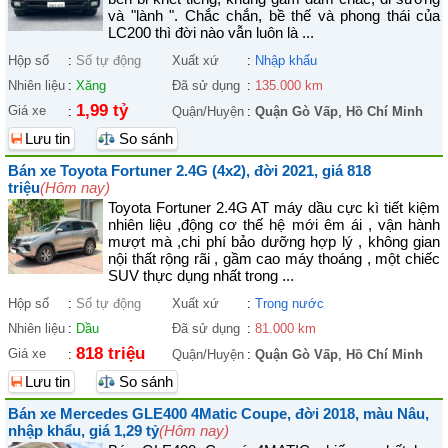
và "lành ". Chắc chắn, bề thế và phong thái của
LC200 thì đời nào vẫn luôn là ...
Hộp số
:
Số tự động
Xuất xứ
:
Nhập khẩu
Nhiên liệu
:
Xăng
Đã sử dụng
:
135.000 km
1,99 tỷ
Giá xe
:
Quận/Huyện
:
Quận Gò Vấp
,
Hồ Chí Minh
Lưu tin
So sánh
Bán xe Toyota Fortuner 2.4G (4x2), đời 2021, giá 818
triệu
(Hôm nay)
Toyota Fortuner 2.4G AT máy dầu cực kì tiết kiệm
nhiên liệu ,động cơ thế hệ mới êm ái , vận hành
mượt mà ,chi phí bảo dưỡng hợp lý , không gian
nội thất rộng rãi , gầm cao máy thoáng , một chiếc
SUV thực dụng nhất trong ...
Hộp số
:
Số tự động
Xuất xứ
:
Trong nước
Nhiên liệu
:
Dầu
Đã sử dụng
:
81.000 km
818 triệu
Giá xe
:
Quận/Huyện
:
Quận Gò Vấp
,
Hồ Chí Minh
Lưu tin
So sánh
Bán xe Mercedes GLE400 4Matic Coupe, đời 2018, màu Nâu,
nhập khẩu, giá 1,29 tỷ
(Hôm nay)