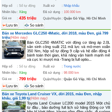
Hộp số
:
Số tự động
Xuất xứ
:
Nhập khẩu
Nhiên liệu
:
Xăng
Đã sử dụng
:
100.000 km
435 triệu
Giá xe
:
Quận/Huyện
:
Quận Gò Vấp
,
Hồ Chí Minh
Lưu tin
So sánh
Bán xe Mercedes GLC250 4Matic, đời 2018, màu Đen, giá 799
triệu
(Hôm nay)
Bán GLC250 4MATIC với động cơ tăng áp 2.0L
sản sinh công suất 211 mã lực và mô-men xoắn
350 Nm, hộp số tự động 9 cấp và hệ dẫn động 4
bánh toàn thời gian, khả năng vận hành mạnh mẽ
và cực kì mượt mà -Trang bị full optio...
Hộp số
:
Số tự động
Xuất xứ
:
Trong nước
Nhiên liệu
:
Xăng
Đã sử dụng
:
98.000 km
799 triệu
Giá xe
:
Quận/Huyện
:
Quận Gò Vấp
,
Hồ Chí Minh
Lưu tin
So sánh
Bán xe Toyota Land Cruiser VX, đời 2015, màu Đen, nhập
khẩu, giá 1,99 tỷ
(Hôm nay)
Toyota Land Cruiser LC200 model 2015 Một chủ
từ đầu , bảo dưỡng full lịch sử hãng Động cơ V8
bền bỉ khét tiếng, khung gầm đầm chắc, đi sướng