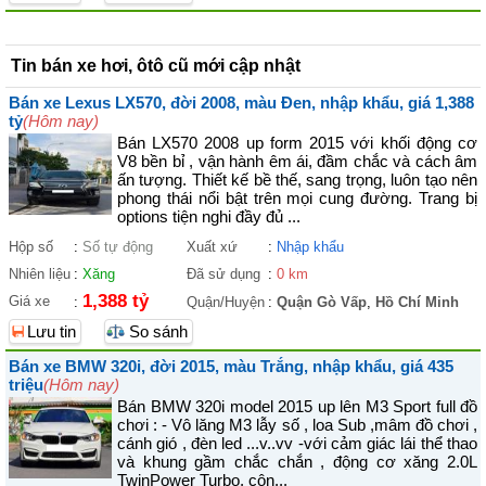
Tin bán xe hơi, ôtô cũ mới cập nhật
Bán xe Lexus LX570, đời 2008, màu Đen, nhập khẩu, giá 1,388
tỷ
(Hôm nay)
Bán LX570 2008 up form 2015 với khối động cơ
V8 bền bỉ , vận hành êm ái, đầm chắc và cách âm
ấn tượng. Thiết kế bề thế, sang trọng, luôn tạo nên
phong thái nổi bật trên mọi cung đường. Trang bị
options tiện nghi đầy đủ ...
Hộp số
:
Số tự động
Xuất xứ
:
Nhập khẩu
Nhiên liệu
:
Xăng
Đã sử dụng
:
0 km
1,388 tỷ
Giá xe
:
Quận/Huyện
:
Quận Gò Vấp
,
Hồ Chí Minh
Lưu tin
So sánh
Bán xe BMW 320i, đời 2015, màu Trắng, nhập khẩu, giá 435
triệu
(Hôm nay)
Bán BMW 320i model 2015 up lên M3 Sport full đồ
chơi : - Vô lăng M3 lẫy số , loa Sub ,mâm đồ chơi ,
cánh gió , đèn led ...v..vv -với cảm giác lái thể thao
và khung gầm chắc chắn , động cơ xăng 2.0L
TwinPower Turbo, côn...