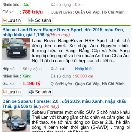
Nhiên liệu
:
Dầu
Đã sử dụng
:
0 km
788 triệu
Giá xe
:
Quận/Huyện
:
Quận Gò Vấp
,
Hồ Chí Minh
Lưu tin
So sánh
Bán xe Land Rover Range Rover Sport, đời 2015, màu Đen,
nhập khẩu, giá 1,196 tỷ
(Hôm nay)
Land Rover RangeRover HSE Sport chính chủ
đứng tên cavet. Xe nhập Anh Nguyên chiếc
thương hiệu xe Sang, Đẳng Cấp và Siêu Sang
trang bị công nghệ và tiêu chuẩn An Toàn Châu Âu.
Nội Thất da cao cấp kết hợp các chi tiết ố...
Hộp số
:
Số tự động
Xuất xứ
:
Nhập khẩu
Nhiên liệu
:
Xăng
Đã sử dụng
:
90.000 km
1,196 tỷ
Giá xe
:
Quận/Huyện
:
Quận Gò Vấp
,
Hồ Chí Minh
Lưu tin
So sánh
Bán xe Subaru Forester 2.0i, đời 2019, màu Xanh, nhập khẩu
Thái, giá 586 triệu
(Hôm nay)
Subaru Forester một chiếc SUV 5 chỗ nhập khẩu
Thái Lan với khung gầm chắc chắn và cảm giác lái
thể thao. Xe sở hữu động cơ Boxer 2.0L, hệ dẫn
động 4 bánh toàn thời gian (S-AWD) , trang bị