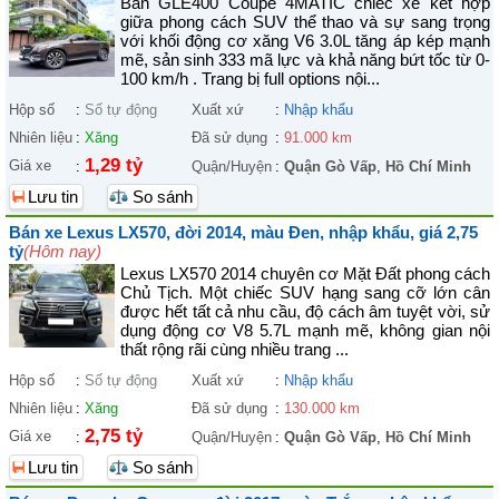
Bán GLE400 Coupé 4MATIC chiếc xe kết hợp
giữa phong cách SUV thể thao và sự sang trọng
với khối động cơ xăng V6 3.0L tăng áp kép mạnh
mẽ, sản sinh 333 mã lực và khả năng bứt tốc từ 0-
100 km/h . Trang bị full options nội...
Hộp số
:
Số tự động
Xuất xứ
:
Nhập khẩu
Nhiên liệu
:
Xăng
Đã sử dụng
:
91.000 km
1,29 tỷ
Giá xe
:
Quận/Huyện
:
Quận Gò Vấp
,
Hồ Chí Minh
Lưu tin
So sánh
Bán xe Lexus LX570, đời 2014, màu Đen, nhập khẩu, giá 2,75
tỷ
(Hôm nay)
Lexus LX570 2014 chuyên cơ Mặt Đất phong cách
Chủ Tịch. Một chiếc SUV hạng sang cỡ lớn cân
được hết tất cả nhu cầu, độ cách âm tuyệt vời, sử
dụng động cơ V8 5.7L mạnh mẽ, không gian nội
thất rộng rãi cùng nhiều trang ...
Hộp số
:
Số tự động
Xuất xứ
:
Nhập khẩu
Nhiên liệu
:
Xăng
Đã sử dụng
:
130.000 km
2,75 tỷ
Giá xe
:
Quận/Huyện
:
Quận Gò Vấp
,
Hồ Chí Minh
Lưu tin
So sánh