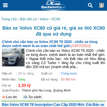
Trang chủ
Bán ôtô cũ
Volvo
XC60
Bán xe Volvo XC60 cũ giá rẻ, giá xe ôtô XC60
đã qua sử dụng
Chính chủ cần bán xe Volvo XC60 T6 2020 - chiếc xe từng
được mệnh danh là an toàn nhất thế giới.
(03/07/2023)
Chính chủ cần bán xe Volvo XC60 T6 2020 - chiếc
xe từng được mệnh danh là an toàn nhất thế giới.
+ Ngoại thất mầu bạc, nội thất nâu sở hữu động
cơ xăng 2.0 Turbo + tăng Áp cho công suất lên
đến 320 mã lực (mạnh nhất phâ...
Hộp số
:
Số tự động
Xuất xứ
:
Trong nước
Nhiên liệu
:
Xăng
Đã sử dụng
:
50.000 km
1,33 tỷ
Giá xe
:
Quận/Huyện
:
Thành phố Hạ Long
,
Quảng Ninh
Lưu tin
So sánh
Bán Volvo XC60 T6 Inscription Cao Cấp 2020 Mới. Giá Bán xe