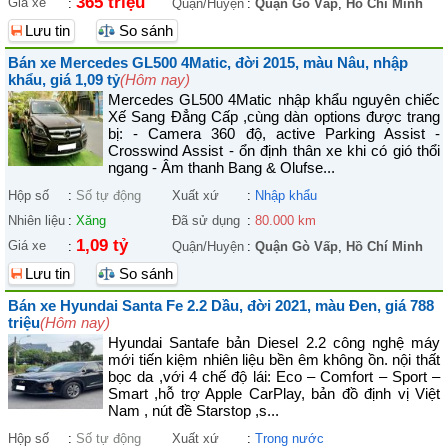
365 triệu
Giá xe
:
Quận/Huyện
:
Quận Gò Vấp
,
Hồ Chí Minh
Lưu tin
So sánh
Bán xe Mercedes GL500 4Matic, đời 2015, màu Nâu, nhập
khẩu, giá 1,09 tỷ
(Hôm nay)
Mercedes GL500 4Matic nhập khẩu nguyên chiếc
Xế Sang Đẳng Cấp ,cùng dàn options được trang
bị: - Camera 360 độ, active Parking Assist -
Crosswind Assist - ổn định thân xe khi có gió thổi
ngang - Âm thanh Bang & Olufse...
Hộp số
:
Số tự động
Xuất xứ
:
Nhập khẩu
Nhiên liệu
:
Xăng
Đã sử dụng
:
80.000 km
1,09 tỷ
Giá xe
:
Quận/Huyện
:
Quận Gò Vấp
,
Hồ Chí Minh
Lưu tin
So sánh
Bán xe Hyundai Santa Fe 2.2 Dầu, đời 2021, màu Đen, giá 788
triệu
(Hôm nay)
Hyundai Santafe bản Diesel 2.2 công nghệ máy
mới tiến kiệm nhiên liệu bền êm không ồn. nội thất
bọc da ,với 4 chế độ lái: Eco – Comfort – Sport –
Smart ,hỗ trợ Apple CarPlay, bản đồ định vị Việt
Nam , nút đề Starstop ,s...
Hộp số
:
Số tự động
Xuất xứ
:
Trong nước