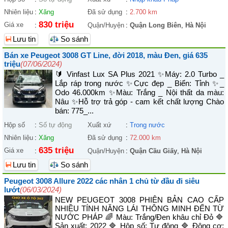
Nhiên liệu
:
Xăng
Đã sử dụng
:
2.700 km
830 triệu
Giá xe
:
Quận/Huyện
:
Quận Long Biên
,
Hà Nội
Lưu tin
So sánh
Bán xe Peugeot 3008 GT Line, đời 2018, màu Đen, giá 635
triệu
(07/06/2024)
🔰 Vinfast Lux SA Plus 2021 ✨Máy: 2.0 Turbo _
Lắp ráp trong nước ✨Cực đẹp _ Biển: Tỉnh ✨_
Odo 46.000km ✨Màu: Trắng _ Nội thất da màu:
Nâu ✨Hỗ trợ trả góp - cam kết chất lượng Chào
bán: 775_...
Hộp số
:
Số tự động
Xuất xứ
:
Trong nước
Nhiên liệu
:
Xăng
Đã sử dụng
:
72.000 km
635 triệu
Giá xe
:
Quận/Huyện
:
Quận Cầu Giấy
,
Hà Nội
Lưu tin
So sánh
Peugeot 3008 Allure 2022 các nhân 1 chủ từ đầu đi siêu
lướt
(06/03/2024)
NEW PEUGEOT 3008 PHIÊN BẢN CAO CẤP
NHIỀU TÍNH NĂNG LÁI THÔNG MINH ĐẾN TỪ
NƯỚC PHÁP 🌈 Màu: Trắng/Đen khâu chỉ Đỏ 🔷️
Sản xuất: 2022 🔷️ Hộp số: Tự động 🔷️ Động cơ: