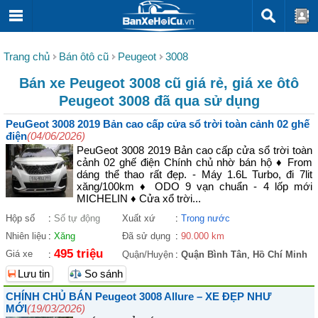
Trang chủ
Bán ôtô cũ
Peugeot
3008
Bán xe Peugeot 3008 cũ giá rẻ, giá xe ôtô
Peugeot 3008 đã qua sử dụng
PeuGeot 3008 2019 Bản cao cấp cửa sổ trời toàn cảnh 02 ghế
điện
(04/06/2026)
PeuGeot 3008 2019 Bản cao cấp cửa sổ trời toàn
cảnh 02 ghế điện Chính chủ nhờ bán hộ ♦ From
dáng thể thao rất đẹp. - Máy 1.6L Turbo, đi 7lit
xăng/100km ♦ ODO 9 vạn chuẩn - 4 lốp mới
MICHELIN ♦ Cửa xổ trời...
Hộp số
:
Số tự động
Xuất xứ
:
Trong nước
Nhiên liệu
:
Xăng
Đã sử dụng
:
90.000 km
495 triệu
Giá xe
:
Quận/Huyện
:
Quận Bình Tân
,
Hồ Chí Minh
Lưu tin
So sánh
CHÍNH CHỦ BÁN Peugeot 3008 Allure – XE ĐẸP NHƯ
MỚI
(19/03/2026)