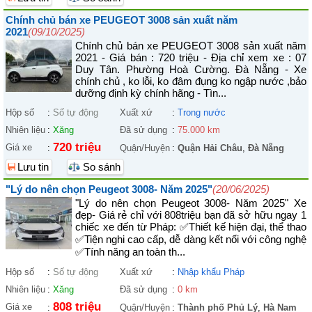
Chính chủ bán xe PEUGEOT 3008 sản xuất năm
2021
(09/10/2025)
Chính chủ bán xe PEUGEOT 3008 sản xuất năm
2021 - Giá bán : 720 triệu - Địa chỉ xem xe : 07
Duy Tân. Phường Hoà Cường. Đà Nẵng - Xe
chính chủ , ko lỗi, ko đâm đụng ko ngập nước ,bảo
dưỡng định kỳ chính hãng - Tìn...
Hộp số
:
Số tự động
Xuất xứ
:
Trong nước
Nhiên liệu
:
Xăng
Đã sử dụng
:
75.000 km
720 triệu
Giá xe
:
Quận/Huyện
:
Quận Hải Châu
,
Đà Nẵng
Lưu tin
So sánh
"Lý do nên chọn Peugeot 3008- Năm 2025"
(20/06/2025)
"Lý do nên chọn Peugeot 3008- Năm 2025" Xe
đẹp- Giá rẻ chỉ với 808triệu bạn đã sở hữu ngay 1
chiếc xe đến từ Pháp: ✅Thiết kế hiện đại, thể thao
✅Tiện nghi cao cấp, dễ dàng kết nối với công nghệ
✅Tính năng an toàn th...
Hộp số
:
Số tự động
Xuất xứ
:
Nhập khẩu Pháp
Nhiên liệu
:
Xăng
Đã sử dụng
:
0 km
808 triệu
Giá xe
:
Quận/Huyện
:
Thành phố Phủ Lý
,
Hà Nam