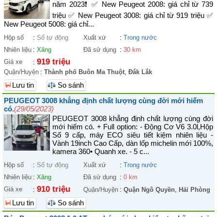
năm 2023❗️ ✅ New Peugeot 2008: giá chỉ từ 739
triệu ✅ New Peugeot 3008: giá chỉ từ 919 triệu ✅
New Peugeot 5008: giá chỉ...
Hộp số
:
Số tự động
Xuất xứ
:
Trong nước
Nhiên liệu
:
Xăng
Đã sử dụng
:
30 km
919 triệu
Giá xe
:
Quận/Huyện
:
Thành phố Buôn Ma Thuột
,
Đắk Lắk
Lưu tin
So sánh
PEUGEOT 3008 khẳng định chất lượng cùng đời mới hiếm
có.
(29/05/2023)
PEUGEOT 3008 khẳng định chất lượng cùng đời
mới hiếm có. + Full option: - Động Cơ V6 3.0l,Hộp
Số 9 cấp, máy ECO siêu tiết kiệm nhiên liệu -
Vành 19inch Cao Cấp, dàn lốp michelin mới 100%,
kamera 360• Quanh xe. - 5 c...
Hộp số
:
Số tự động
Xuất xứ
:
Trong nước
Nhiên liệu
:
Xăng
Đã sử dụng
:
0 km
910 triệu
Giá xe
:
Quận/Huyện
:
Quận Ngô Quyền
,
Hải Phòng
Lưu tin
So sánh