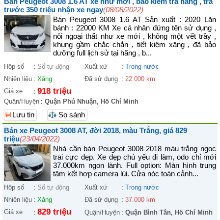
Bán Peugeot 3008 1.6 AT xe nhứ mới , bao kiểm tra hãng , trả
trước 350 triệu nhận xe ngay
(08/08/2022)
Bán Peugeot 3008 1.6 AT Sản xuất : 2020 Lăn
bánh : 22000 KM Xe cá nhân đứng tên sử dụng ,
nôi ngoại thất như xe mới , không một vết trầy ,
khung gầm chắc chắn , tiết kiệm xăng , đã bảo
dưỡng full lịch sử tại hãng , b...
Hộp số
:
Số tự động
Xuất xứ
:
Trong nước
Nhiên liệu
:
Xăng
Đã sử dụng
:
22.000 km
918 triệu
Giá xe
:
Quận/Huyện
:
Quận Phú Nhuận
,
Hồ Chí Minh
Lưu tin
So sánh
Bán xe Peugeot 3008 AT, đời 2018, màu Trắng, giá 829
triệu
(23/04/2022)
Nhà cần bán Peugeot 3008 2018 màu trắng ngọc
trai cực đẹp. Xe đẹp chủ yếu đi làm, odo chỉ mới
37.000km ngon lành. Full option: Màn hình trung
tâm kết hợp camera lùi. Cửa nóc toàn cảnh...
Hộp số
:
Số tự động
Xuất xứ
:
Trong nước
Nhiên liệu
:
Xăng
Đã sử dụng
:
37.000 km
829 triệu
Giá xe
:
Quận/Huyện
:
Quận Bình Tân
,
Hồ Chí Minh