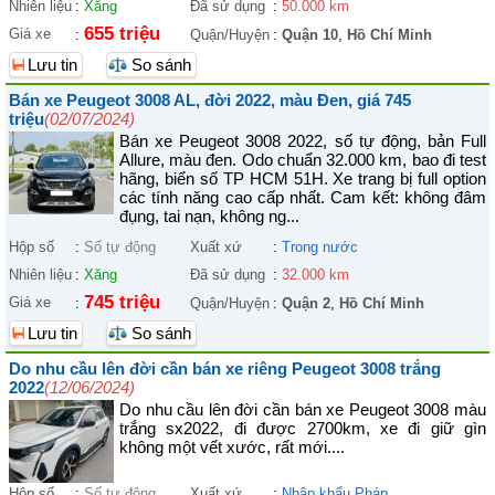
Nhiên liệu
:
Xăng
Đã sử dụng
:
50.000 km
655 triệu
Giá xe
:
Quận/Huyện
:
Quận 10
,
Hồ Chí Minh
Lưu tin
So sánh
Bán xe Peugeot 3008 AL, đời 2022, màu Đen, giá 745
triệu
(02/07/2024)
Bán xe Peugeot 3008 2022, số tự động, bản Full
Allure, màu đen. Odo chuẩn 32.000 km, bao đi test
hãng, biển số TP HCM 51H. Xe trang bị full option
các tính năng cao cấp nhất. Cam kết: không đâm
đụng, tai nạn, không ng...
Hộp số
:
Số tự động
Xuất xứ
:
Trong nước
Nhiên liệu
:
Xăng
Đã sử dụng
:
32.000 km
745 triệu
Giá xe
:
Quận/Huyện
:
Quận 2
,
Hồ Chí Minh
Lưu tin
So sánh
Do nhu cầu lên đời cần bán xe riêng Peugeot 3008 trắng
2022
(12/06/2024)
Do nhu cầu lên đời cần bán xe Peugeot 3008 màu
trắng sx2022, đi được 2700km, xe đi giữ gìn
không một vết xước, rất mới....
Hộp số
:
Số tự động
Xuất xứ
:
Nhập khẩu Pháp