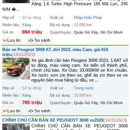
Xăng 1.6 Turbo High Pressure 165 Mã Lực, 245
N/M �...
Hộp số
:
Số tự động
Xuất xứ
:
Nhập khẩu Pháp
Nhiên liệu
:
Xăng
Đã sử dụng
:
13.000 km
894 triệu
Giá xe
:
Quận/Huyện
:
Quận Gò Vấp
,
Hồ Chí Minh
Lưu tin
So sánh
Bán xe Peugeot 3008 AT, đời 2023, màu Cam, giá 815
triệu
(15/11/2023)
Xe gia đình cần bán Peugeot 3008 2023, 1.6AT số
tự động, màu vàng cam. Xe biển số thành phố,
chính chủ bán. Xe Odo: 33.000KM xe Km chuẩn.
Xe nước sơn zin theo xe, ghế da zin theo xe xe
nguyên bản mua hãng từ đầu, xe ...
Hộp số
:
Số tự động
Xuất xứ
:
Trong nước
Nhiên liệu
:
Xăng
Đã sử dụng
:
33.000 km
765 triệu
Giá xe
:
Quận/Huyện
:
Quận Gò Vấp
,
Hồ Chí Minh
Lưu tin
So sánh
CHÍNH CHỦ CẦN BÁN XE PEUGEOT 3008 sx2020
(14/11/2023)
CHÍNH CHỦ CẦN BÁN XE PEUGEOT 3008