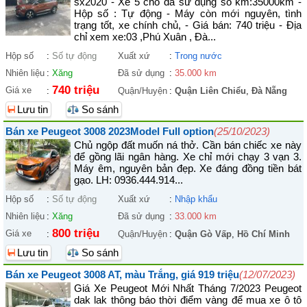
sx2020 - Xe 5 chỗ đã sử dụng số km:35000km -
Hộp số : Tự động - Máy còn mới nguyên, tình
trạng tốt, xe chính chủ, - Giá bán: 740 triệu - Địa
chỉ xem xe:03 ,Phú Xuân , Đà...
Hộp số
:
Số tự động
Xuất xứ
:
Trong nước
Nhiên liệu
:
Xăng
Đã sử dụng
:
35.000 km
740 triệu
Giá xe
:
Quận/Huyện
:
Quận Liên Chiểu
,
Đà Nẵng
Lưu tin
So sánh
Bán xe Peugeot 3008 2023Model Full option
(25/10/2023)
Chủ ngộp đất muốn ná thở. Cần bán chiếc xe này
để gồng lãi ngân hàng. Xe chỉ mới chạy 3 vạn 3.
Máy êm, nguyên bản đẹp. Xe đáng đồng tiền bát
gạo. LH: 0936.444.914...
Hộp số
:
Số tự động
Xuất xứ
:
Nhập khẩu
Nhiên liệu
:
Xăng
Đã sử dụng
:
33.000 km
800 triệu
Giá xe
:
Quận/Huyện
:
Quận Gò Vấp
,
Hồ Chí Minh
Lưu tin
So sánh
Bán xe Peugeot 3008 AT, màu Trắng, giá 919 triệu
(12/07/2023)
Giá Xe Peugeot Mới Nhất Tháng 7/2023 Peugeot
dak lak thông báo thời điểm vàng để mua xe ô tô