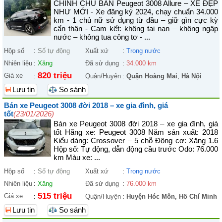
CHÍNH CHỦ BÁN Peugeot 3008 Allure – XE ĐẸP
NHƯ MỚI - Xe đăng ký 2024, chạy chuẩn 34.000
km - 1 chủ nữ sử dụng từ đầu – giữ gìn cực kỳ
cẩn thận - Cam kết: không tai nạn – không ngập
nước – không tua công tơ - ...
Hộp số
:
Số tự động
Xuất xứ
:
Trong nước
Nhiên liệu
:
Xăng
Đã sử dụng
:
34.000 km
820 triệu
Giá xe
:
Quận/Huyện
:
Quận Hoàng Mai
,
Hà Nội
Lưu tin
So sánh
Bán xe Peugeot 3008 đời 2018 – xe gia đình, giá
tốt
(23/01/2026)
Bán xe Peugeot 3008 đời 2018 – xe gia đình, giá
tốt Hãng xe: Peugeot 3008 Năm sản xuất: 2018
Kiểu dáng: Crossover – 5 chỗ Động cơ: Xăng 1.6
Hộp số: Tự động, dẫn động cầu trước Odo: 76.000
km Màu xe: ...
Hộp số
:
Số tự động
Xuất xứ
:
Trong nước
Nhiên liệu
:
Xăng
Đã sử dụng
:
76.000 km
515 triệu
Giá xe
:
Quận/Huyện
:
Huyện Hóc Môn
,
Hồ Chí Minh
Lưu tin
So sánh