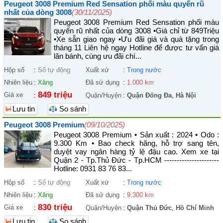
Peugeot 3008 Premium Red Sensation phối màu quyến rũ
nhất của dòng 3008
(30/11/2025)
Peugeot 3008 Premium Red Sensation phối màu
quyến rũ nhất của dòng 3008 •Giá chỉ từ 849Triệu
•Xe sẵn giao ngay •Ưu đãi giá và quà tặng trong
tháng 11 Liên hệ ngay Hotline để được tư vấn giá
lăn bánh, cùng ưu đãi chí...
Hộp số
:
Số tự động
Xuất xứ
:
Trong nước
Nhiên liệu
:
Xăng
Đã sử dụng
:
1.000 km
849 triệu
Giá xe
:
Quận/Huyện
:
Quận Đống Đa
,
Hà Nội
Lưu tin
So sánh
Peugeot 3008 Premium
(09/10/2025)
Peugeot 3008 Premium • Sản xuất : 2024 • Odo :
9.300 Km • Bao check hãng, hỗ trợ sang tên,
duyệt vay ngân hàng tỷ lệ đậu cao. Xem xe tại
Quận 2 - Tp.Thủ Đức - Tp.HCM ----------------------
Hotline: 0931 83 76 83...
Hộp số
:
Số tự động
Xuất xứ
:
Trong nước
Nhiên liệu
:
Xăng
Đã sử dụng
:
9.300 km
830 triệu
Giá xe
:
Quận/Huyện
:
Quận Thủ Đức
,
Hồ Chí Minh
Lưu tin
So sánh