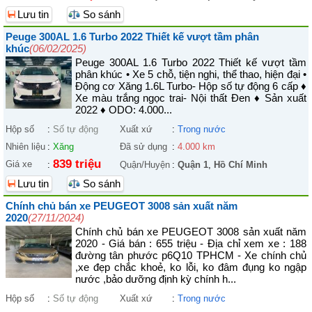
Lưu tin
So sánh
Peuge 300AL 1.6 Turbo 2022 Thiết kế vượt tầm phân
khúc
(06/02/2025)
Peuge 300AL 1.6 Turbo 2022 Thiết kế vượt tầm
phân khúc • Xe 5 chỗ, tiện nghi, thể thao, hiện đại •
Động cơ Xăng 1.6L Turbo- Hộp số tự động 6 cấp ♦
Xe màu trắng ngọc trai- Nội thất Đen ♦ Sản xuất
2022 ♦ ODO: 4.000...
Hộp số
:
Số tự động
Xuất xứ
:
Trong nước
Nhiên liệu
:
Xăng
Đã sử dụng
:
4.000 km
839 triệu
Giá xe
:
Quận/Huyện
:
Quận 1
,
Hồ Chí Minh
Lưu tin
So sánh
Chính chủ bán xe PEUGEOT 3008 sản xuất năm
2020
(27/11/2024)
Chính chủ bán xe PEUGEOT 3008 sản xuất năm
2020 - Giá bán : 655 triệu - Địa chỉ xem xe : 188
đường tân phước p6Q10 TPHCM - Xe chính chủ
,xe đẹp chắc khoẻ, ko lỗi, ko đâm đụng ko ngập
nước ,bảo dưỡng định kỳ chính h...
Hộp số
:
Số tự động
Xuất xứ
:
Trong nước