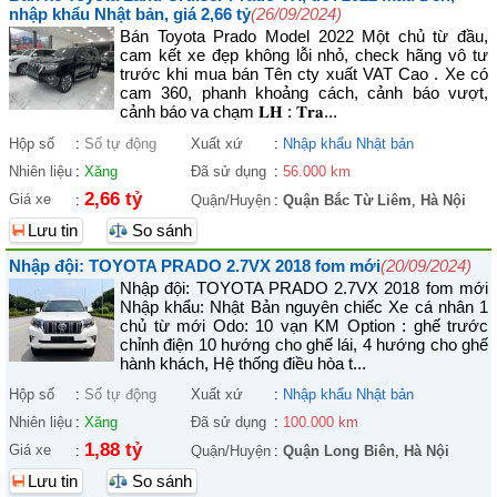
nhập khẩu Nhật bản, giá 2,66 tỷ
(26/09/2024)
Bán Toyota Prado Model 2022 Một chủ từ đầu,
cam kết xe đẹp không lỗi nhỏ, check hãng vô tư
trước khi mua bán Tên cty xuất VAT Cao . Xe có
cam 360, phanh khoảng cách, cảnh báo vượt,
cảnh báo va chạm 𝐋𝐇 : 𝐓𝐫𝐚...
Hộp số
:
Số tự động
Xuất xứ
:
Nhập khẩu Nhật bản
Nhiên liệu
:
Xăng
Đã sử dụng
:
56.000 km
2,66 tỷ
Giá xe
:
Quận/Huyện
:
Quận Bắc Từ Liêm
,
Hà Nội
Lưu tin
So sánh
Nhập đội: TOYOTA PRADO 2.7VX 2018 fom mới
(20/09/2024)
Nhập đội: TOYOTA PRADO 2.7VX 2018 fom mới
Nhập khẩu: Nhật Bản nguyên chiếc Xe cá nhân 1
chủ từ mới Odo: 10 vạn KM Option : ghế trước
chỉnh điện 10 hướng cho ghế lái, 4 hướng cho ghế
hành khách, Hệ thống điều hòa t...
Hộp số
:
Số tự động
Xuất xứ
:
Nhập khẩu Nhật bản
Nhiên liệu
:
Xăng
Đã sử dụng
:
100.000 km
1,88 tỷ
Giá xe
:
Quận/Huyện
:
Quận Long Biên
,
Hà Nội
Lưu tin
So sánh