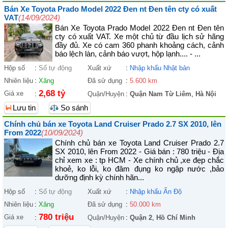
Bán Xe Toyota Prado Model 2022 Đen nt Đen tên cty có xuất
VAT
(14/09/2024)
Bán Xe Toyota Prado Model 2022 Đen nt Đen tên
cty có xuất VAT. Xe một chủ từ đầu lịch sử hãng
đầy đủ. Xe có cam 360 phanh khoảng cách, cảnh
báo lệch làn, cảnh báo vượt, hộp lạnh.... - ...
Hộp số
:
Số tự động
Xuất xứ
:
Nhập khẩu Nhật bản
Nhiên liệu
:
Xăng
Đã sử dụng
:
5.600 km
2,68 tỷ
Giá xe
:
Quận/Huyện
:
Quận Nam Từ Liêm
,
Hà Nội
Lưu tin
So sánh
Chính chủ bán xe Toyota Land Cruiser Prado 2.7 SX 2010, lên
From 2022
(10/09/2024)
Chính chủ bán xe Toyota Land Cruiser Prado 2.7
SX 2010, lên From 2022 - Giá bán : 780 triệu - Địa
chỉ xem xe : tp HCM - Xe chính chủ ,xe đẹp chắc
khoẻ, ko lỗi, ko đâm đụng ko ngập nước ,bảo
dưỡng định kỳ chính hãn...
Hộp số
:
Số tự động
Xuất xứ
:
Nhập khẩu Ấn Độ
Nhiên liệu
:
Xăng
Đã sử dụng
:
50.000 km
780 triệu
Giá xe
:
Quận/Huyện
:
Quận 2
,
Hồ Chí Minh