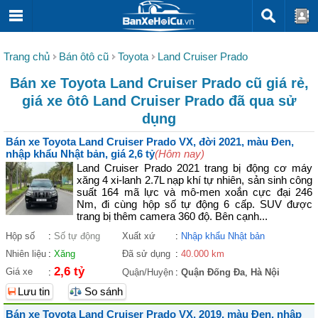
Trang chủ
Bán ôtô cũ
Toyota
Land Cruiser Prado
Bán xe Toyota Land Cruiser Prado cũ giá rẻ,
giá xe ôtô Land Cruiser Prado đã qua sử
dụng
Bán xe Toyota Land Cruiser Prado VX, đời 2021, màu Đen,
nhập khẩu Nhật bản, giá 2,6 tỷ
(Hôm nay)
Land Cruiser Prado 2021 trang bị động cơ máy
xăng 4 xi-lanh 2.7L nạp khí tự nhiên, sản sinh công
suất 164 mã lực và mô-men xoắn cực đại 246
Nm, đi cùng hộp số tự động 6 cấp. SUV được
trang bị thêm camera 360 độ. Bên cạnh...
Hộp số
:
Số tự động
Xuất xứ
:
Nhập khẩu Nhật bản
Nhiên liệu
:
Xăng
Đã sử dụng
:
40.000 km
2,6 tỷ
Giá xe
:
Quận/Huyện
:
Quận Đống Đa
,
Hà Nội
Lưu tin
So sánh
Bán xe Toyota Land Cruiser Prado VX, 2019, màu Đen, nhập