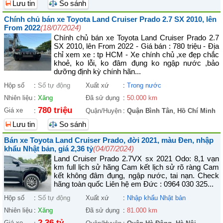
Lưu tin
So sánh
Chính chủ bán xe Toyota Land Cruiser Prado 2.7 SX 2010, lên
From 2022
(18/07/2024)
Chính chủ bán xe Toyota Land Cruiser Prado 2.7
SX 2010, lên From 2022 - Giá bán : 780 triệu - Địa
chỉ xem xe : tp HCM - Xe chính chủ ,xe đẹp chắc
khoẻ, ko lỗi, ko đâm đụng ko ngập nước ,bảo
dưỡng định kỳ chính hãn...
Hộp số
:
Số tự động
Xuất xứ
:
Trong nước
Nhiên liệu
:
Xăng
Đã sử dụng
:
50.000 km
780 triệu
Giá xe
:
Quận/Huyện
:
Quận Bình Tân
,
Hồ Chí Minh
Lưu tin
So sánh
Bán xe Toyota Land Cruiser Prado, đời 2021, màu Đen, nhập
khẩu Nhật bản, giá 2,36 tỷ
(04/07/2024)
Land Cruiser Prado 2.7VX sx 2021 Odo: 8,1 vạn
km full lịch sử hãng Cam kết lịch sử rõ ràng Cam
kết không đâm đụng, ngập nước, tai nạn. Check
hãng toàn quốc Liên hệ em Đức : 0964 030 325...
Hộp số
:
Số tự động
Xuất xứ
:
Nhập khẩu Nhật bản
Nhiên liệu
:
Xăng
Đã sử dụng
:
81.000 km
2,36 tỷ
Giá xe