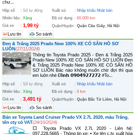
chư...
Hộp số
:
Số tự động
Xuất xứ
:
Nhập khẩu Nhật bản
Nhiên liệu
:
Xăng
Đã sử dụng
:
60.000 km
1,99 tỷ
Giá xe
:
Quận/Huyện
:
Quận Cầu Giấy
,
Hà Nội
Lưu tin
So sánh
Đen & Trắng 2025 Prado New 100% XE CÓ SĂN HỒ SƠ
LUÔN
(27/11/2024)
Thông tin Toyota Prado 2025 - Đen & Trắng 2025
Prado New 100% XE CÓ SĂN HỒ SƠ LUÔN Đen
& Trắng 2025 Prado New 100% XE CÓ SĂN HỒ
SƠ LUÔN Bác nào không muốn chờ đợi thì qua
em luôn nhé Đ𝗶̀𝗻𝗵 𝟬𝟵𝟬𝟰𝟵𝟮𝟳𝟮𝟳𝟮 #To...
Hộp số
:
Số tự động
Xuất xứ
:
Nhập khẩu Nhật bản
Nhiên liệu
:
Xăng
Đã sử dụng
:
0 km
3,491 tỷ
Giá xe
:
Quận/Huyện
:
Quận Bắc Từ Liêm
,
Hà Nội
Lưu tin
So sánh
Bán xe Toyota Land Cruiser Prado VX 2.7L 2020, màu Trắng,
tên cty có VAT
(24/10/2024)
💥 Toyota Prado VX 2.7L 2020 - Liên hệ:
097.228.5665 - Thông tin xe: ▪︎ Xe tên c.ty xuất hóa