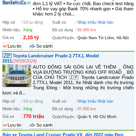
đơn 1,1 tỷ VAT ▪︎ Xe cực chất. Bao check test hãng
▪︎ Hỗ trợ vay góp Bank 70% nhanh gọn ▪︎ Giá tham
khảo: hơn 2 tỷ chút...
Hộp số
:
Số tự động
Xuất xứ
:
Nhập khẩu Nhật bản
Nhiên liệu
:
Xăng
Đã sử dụng
:
65.000 km
2,15 tỷ
Giá xe
:
Quận/Huyện
:
Quận Nam Từ Liêm
,
Hà Nội
Lưu tin
So sánh
🇯🇵 Toyota Landcruiser Prado 2.7TX.L Model
2011
(29/09/2024)
AUTO ĐÔNG SÀI GÒN LẠI VỀ THÊM _ ÔNG
VUA ĐƯỜNG TRƯỜNG KING OFF ROAD _ BỐ
CỦA CHỦ TỊCH 🇯🇵 Toyota Landcruiser Prado
2.7TX.L Model 2011, Xe Nhật dành cho thị trường
Trung Đông - Một trong những thị trường chiến
lược và đ...
Hộp số
:
Số tự động
Xuất xứ
:
Nhập khẩu Nhật bản
Nhiên liệu
:
Xăng
Đã sử dụng
:
97.000 km
770 triệu
Giá xe
:
Quận/Huyện
:
Quận 9
,
Hồ Chí Minh
Lưu tin
So sánh
Bán xe Toyota Land Cruiser Prado VX, đời 2022 màu Đen,