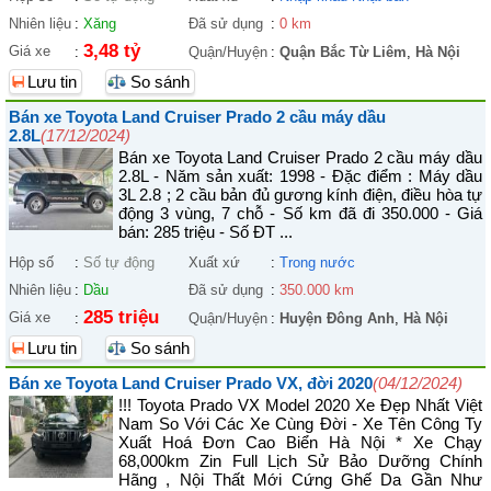
Nhiên liệu
:
Xăng
Đã sử dụng
:
0 km
3,48 tỷ
Giá xe
:
Quận/Huyện
:
Quận Bắc Từ Liêm
,
Hà Nội
Lưu tin
So sánh
Bán xe Toyota Land Cruiser Prado 2 cầu máy dầu
2.8L
(17/12/2024)
Bán xe Toyota Land Cruiser Prado 2 cầu máy dầu
2.8L - Năm sản xuất: 1998 - Đặc điểm : Máy dầu
3L 2.8 ; 2 cầu bản đủ gương kính điện, điều hòa tự
động 3 vùng, 7 chỗ - Số km đã đi 350.000 - Giá
bán: 285 triệu - Số ĐT ...
Hộp số
:
Số tự động
Xuất xứ
:
Trong nước
Nhiên liệu
:
Dầu
Đã sử dụng
:
350.000 km
285 triệu
Giá xe
:
Quận/Huyện
:
Huyện Đông Anh
,
Hà Nội
Lưu tin
So sánh
Bán xe Toyota Land Cruiser Prado VX, đời 2020
(04/12/2024)
!!! Toyota Prado VX Model 2020 Xe Đẹp Nhất Việt
Nam So Với Các Xe Cùng Đời - Xe Tên Công Ty
Xuất Hoá Đơn Cao Biển Hà Nội * Xe Chạy
68,000km Zin Full Lịch Sử Bảo Dưỡng Chính
Hãng , Nội Thất Mới Cứng Ghế Da Gần Như