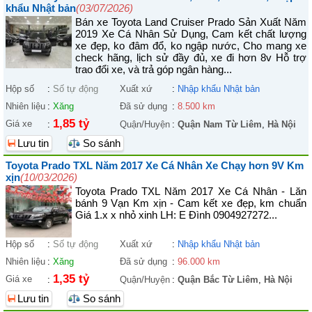
khẩu Nhật bản
(03/07/2026)
Bán xe Toyota Land Cruiser Prado Sản Xuất Năm
2019 Xe Cá Nhân Sử Dụng, Cam kết chất lượng
xe đẹp, ko đâm đổ, ko ngập nước, Cho mang xe
check hãng, lịch sử đầy đủ, xe đi hơn 8v Hỗ trợ
trao đổi xe, và trả góp ngân hàng...
Hộp số
:
Số tự động
Xuất xứ
:
Nhập khẩu Nhật bản
Nhiên liệu
:
Xăng
Đã sử dụng
:
8.500 km
1,85 tỷ
Giá xe
:
Quận/Huyện
:
Quận Nam Từ Liêm
,
Hà Nội
Lưu tin
So sánh
Toyota Prado TXL Năm 2017 Xe Cá Nhân Xe Chạy hơn 9V Km
xịn
(10/03/2026)
Toyota Prado TXL Năm 2017 Xe Cá Nhân - Lăn
bánh 9 Vạn Km xịn - Cam kết xe đẹp, km chuẩn
Giá 1.x x nhỏ xinh LH: E Đình 0904927272...
Hộp số
:
Số tự động
Xuất xứ
:
Nhập khẩu Nhật bản
Nhiên liệu
:
Xăng
Đã sử dụng
:
96.000 km
1,35 tỷ
Giá xe
:
Quận/Huyện
:
Quận Bắc Từ Liêm
,
Hà Nội
Lưu tin
So sánh