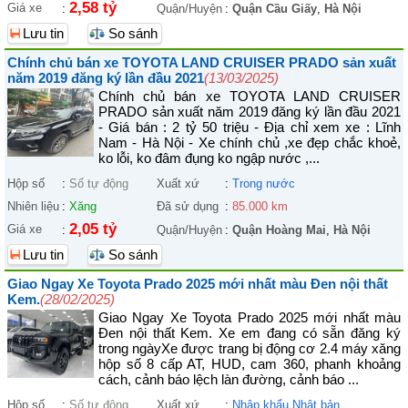
2,58 tỷ
Giá xe
:
Quận/Huyện
:
Quận Cầu Giấy
,
Hà Nội
Lưu tin
So sánh
Chính chủ bán xe TOYOTA LAND CRUISER PRADO sản xuất
năm 2019 đăng ký lần đầu 2021
(13/03/2025)
Chính chủ bán xe TOYOTA LAND CRUISER
PRADO sản xuất năm 2019 đăng ký lần đầu 2021
- Giá bán : 2 tỷ 50 triệu - Địa chỉ xem xe : Lĩnh
Nam - Hà Nội - Xe chính chủ ,xe đẹp chắc khoẻ,
ko lỗi, ko đâm đụng ko ngập nước ,...
Hộp số
:
Số tự động
Xuất xứ
:
Trong nước
Nhiên liệu
:
Xăng
Đã sử dụng
:
85.000 km
2,05 tỷ
Giá xe
:
Quận/Huyện
:
Quận Hoàng Mai
,
Hà Nội
Lưu tin
So sánh
Giao Ngay Xe Toyota Prado 2025 mới nhất màu Đen nội thất
Kem.
(28/02/2025)
Giao Ngay Xe Toyota Prado 2025 mới nhất màu
Đen nội thất Kem. Xe em đang có sẵn đăng ký
trong ngàyXe được trang bị động cơ 2.4 máy xăng
hộp số 8 cấp AT, HUD, cam 360, phanh khoảng
cách, cảnh báo lệch làn đường, cảnh báo ...
Hộp số
:
Số tự động
Xuất xứ
:
Nhập khẩu Nhật bản