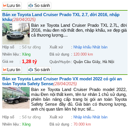
Lưu tin
So sánh
Bán xe Toyota Land Cruiser Prado TXL 2.7, đời 2016, nhập
khẩu
(28/04/2025)
Bán xe Toyota Land Cruiser Prado TXL 2.7L, đời
2016, màu đen nội thất đen, nhập khẩu, xe đẹp giá
cả thương lượng....
Hộp số
:
Số tự động
Xuất xứ
:
Nhập khẩu Nhật bản
Nhiên liệu
:
Xăng
Đã sử dụng
:
120.000 km
1,28 tỷ
Giá xe
:
Quận/Huyện
:
Quận Cầu Giấy
,
Hà Nội
Lưu tin
So sánh
Bán xe Toyota Land Cruiser Prado VX model 2022 có gói an
toàn Toyota Safety Sense
(28/04/2025)
Bán xe Toyota Land Cruiser Prado model 2022,
màu Đen nội thất kem, tên tư nhân 1 chủ sử dụng,
phiên bản nâng cấp trang bị gói an toàn Toyota
Safety Sense đầy đủ. Giá bán có thương lượng,
anh chị quan tâm liên hệ trực tiế...
Hộp số
:
Số tự động
Xuất xứ
:
Nhập khẩu Nhật bản
Nhiên liệu
:
Xăng
Đã sử dụng
:
70.000 km