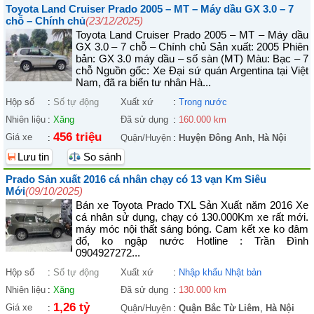
Toyota Land Cruiser Prado 2005 – MT – Máy dầu GX 3.0 – 7
chỗ – Chính chủ
(23/12/2025)
Toyota Land Cruiser Prado 2005 – MT – Máy dầu
GX 3.0 – 7 chỗ – Chính chủ Sản xuất: 2005 Phiên
bản: GX 3.0 máy dầu – số sàn (MT) Màu: Bạc – 7
chỗ Nguồn gốc: Xe Đại sứ quán Argentina tại Việt
Nam, đã ra biển tư nhân Hà...
Hộp số
:
Số tự động
Xuất xứ
:
Trong nước
Nhiên liệu
:
Xăng
Đã sử dụng
:
160.000 km
456 triệu
Giá xe
:
Quận/Huyện
:
Huyện Đông Anh
,
Hà Nội
Lưu tin
So sánh
Prado Sản xuất 2016 cá nhân chạy có 13 vạn Km Siêu
Mới
(09/10/2025)
Bán xe Toyota Prado TXL Sản Xuất năm 2016 Xe
cá nhân sử dụng, chạy có 130.000Km xe rất mới.
máy móc nội thất sáng bóng. Cam kết xe ko đâm
đổ, ko ngập nước Hotline : Trần Đình
0904927272...
Hộp số
:
Số tự động
Xuất xứ
:
Nhập khẩu Nhật bản
Nhiên liệu
:
Xăng
Đã sử dụng
:
130.000 km
1,26 tỷ
Giá xe
:
Quận/Huyện
:
Quận Bắc Từ Liêm
,
Hà Nội