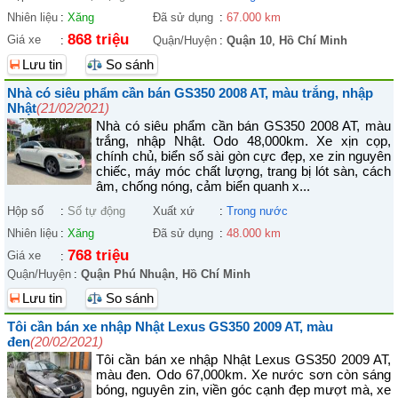
Nhiên liệu
:
Xăng
Đã sử dụng
:
67.000 km
868 triệu
Giá xe
:
Quận/Huyện
:
Quận 10
,
Hồ Chí Minh
Lưu tin
So sánh
Nhà có siêu phẩm cần bán GS350 2008 AT, màu trắng, nhập
Nhật
(21/02/2021)
Nhà có siêu phẩm cần bán GS350 2008 AT, màu
trắng, nhập Nhật. Odo 48,000km. Xe xịn cọp,
chính chủ, biển số sài gòn cực đẹp, xe zin nguyên
chiếc, máy móc chất lượng, trang bị lót sàn, cách
âm, chống nóng, cảm biển quanh x...
Hộp số
:
Số tự động
Xuất xứ
:
Trong nước
Nhiên liệu
:
Xăng
Đã sử dụng
:
48.000 km
768 triệu
Giá xe
:
Quận/Huyện
:
Quận Phú Nhuận
,
Hồ Chí Minh
Lưu tin
So sánh
Tôi cần bán xe nhập Nhật Lexus GS350 2009 AT, màu
đen
(20/02/2021)
Tôi cần bán xe nhập Nhật Lexus GS350 2009 AT,
màu đen. Odo 67,000km. Xe nước sơn còn sáng
bóng, nguyên zin, viền góc cạnh đẹp mượt mà, xe