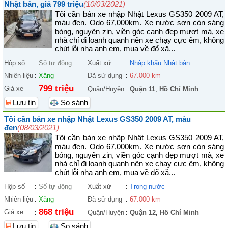
Nhật bản, giá 799 triệu
(10/03/2021)
Tôi cần bán xe nhập Nhật Lexus GS350 2009 AT,
màu đen. Odo 67,000km. Xe nước sơn còn sáng
bóng, nguyên zin, viền góc cạnh đẹp mượt mà, xe
nhà chỉ đi loanh quanh nên xe chạy cực êm, không
chút lỗi nha anh em, mua về đổ xă...
Hộp số
:
Số tự động
Xuất xứ
:
Nhập khẩu Nhật bản
Nhiên liệu
:
Xăng
Đã sử dụng
:
67.000 km
799 triệu
Giá xe
:
Quận/Huyện
:
Quận 11
,
Hồ Chí Minh
Lưu tin
So sánh
Tôi cần bán xe nhập Nhật Lexus GS350 2009 AT, màu
đen
(08/03/2021)
Tôi cần bán xe nhập Nhật Lexus GS350 2009 AT,
màu đen. Odo 67,000km. Xe nước sơn còn sáng
bóng, nguyên zin, viền góc cạnh đẹp mượt mà, xe
nhà chỉ đi loanh quanh nên xe chạy cực êm, không
chút lỗi nha anh em, mua về đổ xă...
Hộp số
:
Số tự động
Xuất xứ
:
Trong nước
Nhiên liệu
:
Xăng
Đã sử dụng
:
67.000 km
868 triệu
Giá xe
:
Quận/Huyện
:
Quận 12
,
Hồ Chí Minh
Lưu tin
So sánh