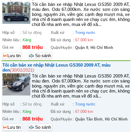
Tôi cần bán xe nhập Nhật Lexus GS350 2009 AT,
màu đen. Odo 67,000km. Xe nước sơn còn sáng
bóng, nguyên zin, viền góc cạnh đẹp mượt mà, xe
nhà chỉ đi loanh quanh nên xe chạy cực êm, không
chút lỗi nha anh em, mua về đổ xă...
Hộp số
:
Số tự động
Xuất xứ
:
Trong nước
Nhiên liệu
:
Xăng
Đã sử dụng
:
67.000 km
868 triệu
Giá xe
:
Quận/Huyện
:
Quận 9
,
Hồ Chí Minh
Lưu tin
So sánh
Tôi cần bán xe nhập Nhật Lexus GS350 2009 AT, màu
đen
(30/01/2021)
Tôi cần bán xe nhập Nhật Lexus GS350 2009 AT,
màu đen. Odo 67,000km. Xe nước sơn còn sáng
bóng, nguyên zin, viền góc cạnh đẹp mượt mà, xe
nhà chỉ đi loanh quanh nên xe chạy cực êm, không
chút lỗi nha anh em, mua về đổ xă...
Hộp số
:
Số tự động
Xuất xứ
:
Trong nước
Nhiên liệu
:
Xăng
Đã sử dụng
:
67.000 km
868 triệu
Giá xe
:
Quận/Huyện
:
Quận Tân Bình
,
Hồ Chí Minh
Lưu tin
So sánh