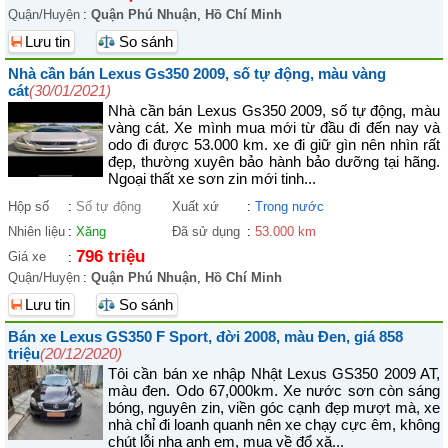
Quận/Huyện
:
Quận Phú Nhuận
,
Hồ Chí Minh
Lưu tin
So sánh
Nhà cần bán Lexus Gs350 2009, số tự động, màu vàng
cát
(30/01/2021)
Nhà cần bán Lexus Gs350 2009, số tự động, màu
vàng cát. Xe mình mua mới từ đầu đi đến nay và
odo đi được 53.000 km. xe đi giữ gìn nên nhìn rất
đẹp, thường xuyên bảo hành bảo dưỡng tại hãng.
Ngoại thất xe sơn zin mới tinh...
Hộp số
:
Số tự động
Xuất xứ
:
Trong nước
Nhiên liệu
:
Xăng
Đã sử dụng
:
53.000 km
796 triệu
Giá xe
:
Quận/Huyện
:
Quận Phú Nhuận
,
Hồ Chí Minh
Lưu tin
So sánh
Bán xe Lexus GS350 F Sport, đời 2008, màu Đen, giá 858
triệu
(20/12/2020)
Tôi cần bán xe nhập Nhật Lexus GS350 2009 AT,
màu đen. Odo 67,000km. Xe nước sơn còn sáng
bóng, nguyên zin, viền góc cạnh đẹp mượt mà, xe
nhà chỉ đi loanh quanh nên xe chạy cực êm, không
chút lỗi nha anh em, mua về đổ xă...