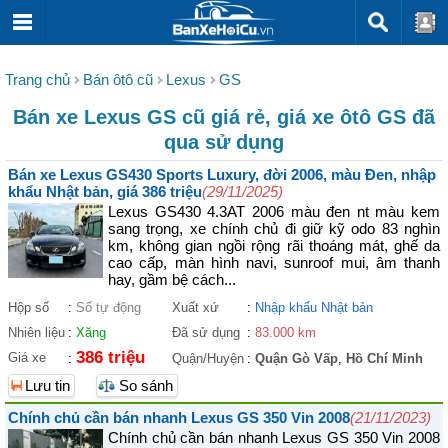
Trang chủ
Bán ôtô cũ
Lexus
GS
Bán xe Lexus GS cũ giá rẻ, giá xe ôtô GS đã
qua sử dụng
Bán xe Lexus GS430 Sports Luxury, đời 2006, màu Đen, nhập
khẩu Nhật bản, giá 386 triệu
(29/11/2025)
Lexus GS430 4.3AT 2006 màu đen nt màu kem
sang trọng, xe chính chủ đi giữ kỹ odo 83 nghìn
km, không gian ngồi rộng rãi thoáng mát, ghế da
cao cấp, màn hình navi, sunroof mui, âm thanh
hay, gầm bệ cách...
Hộp số
:
Số tự động
Xuất xứ
:
Nhập khẩu Nhật bản
Nhiên liệu
:
Xăng
Đã sử dụng
:
83.000 km
386 triệu
Giá xe
:
Quận/Huyện
:
Quận Gò Vấp
,
Hồ Chí Minh
Lưu tin
So sánh
Chính chủ cần bán nhanh Lexus GS 350 Vin 2008
(21/11/2023)
Chính chủ cần bán nhanh Lexus GS 350 Vin 2008