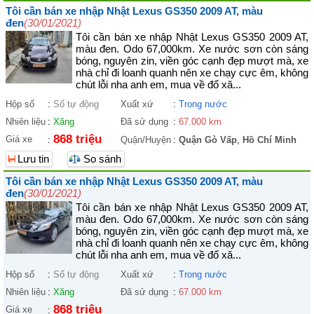
Tôi cần bán xe nhập Nhật Lexus GS350 2009 AT, màu
đen
(30/01/2021)
Tôi cần bán xe nhập Nhật Lexus GS350 2009 AT,
màu đen. Odo 67,000km. Xe nước sơn còn sáng
bóng, nguyên zin, viền góc cạnh đẹp mượt mà, xe
nhà chỉ đi loanh quanh nên xe chạy cực êm, không
chút lỗi nha anh em, mua về đổ xă...
Hộp số
:
Số tự động
Xuất xứ
:
Trong nước
Nhiên liệu
:
Xăng
Đã sử dụng
:
67.000 km
868 triệu
Giá xe
:
Quận/Huyện
:
Quận Gò Vấp
,
Hồ Chí Minh
Lưu tin
So sánh
Tôi cần bán xe nhập Nhật Lexus GS350 2009 AT, màu
đen
(30/01/2021)
Tôi cần bán xe nhập Nhật Lexus GS350 2009 AT,
màu đen. Odo 67,000km. Xe nước sơn còn sáng
bóng, nguyên zin, viền góc cạnh đẹp mượt mà, xe
nhà chỉ đi loanh quanh nên xe chạy cực êm, không
chút lỗi nha anh em, mua về đổ xă...
Hộp số
:
Số tự động
Xuất xứ
:
Trong nước
Nhiên liệu
:
Xăng
Đã sử dụng
:
67.000 km
868 triệu
Giá xe
: