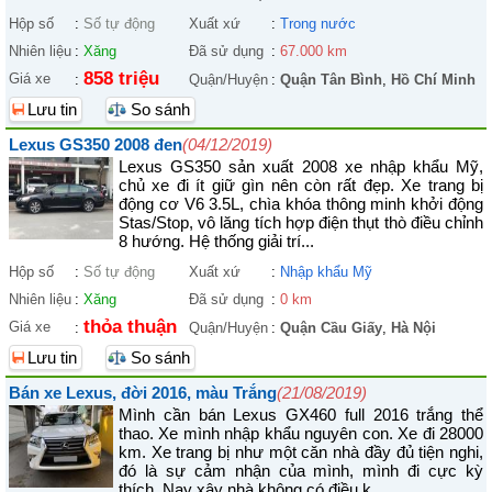
Hộp số
:
Số tự động
Xuất xứ
:
Trong nước
Nhiên liệu
:
Xăng
Đã sử dụng
:
67.000 km
858 triệu
Giá xe
:
Quận/Huyện
:
Quận Tân Bình
,
Hồ Chí Minh
Lưu tin
So sánh
Lexus GS350 2008 đen
(04/12/2019)
Lexus GS350 sản xuất 2008 xe nhập khẩu Mỹ,
chủ xe đi ít giữ gìn nên còn rất đẹp. Xe trang bị
động cơ V6 3.5L, chìa khóa thông minh khởi động
Stas/Stop, vô lăng tích hợp điện thụt thò điều chỉnh
8 hướng. Hệ thống giải trí...
Hộp số
:
Số tự động
Xuất xứ
:
Nhập khẩu Mỹ
Nhiên liệu
:
Xăng
Đã sử dụng
:
0 km
thỏa thuận
Giá xe
:
Quận/Huyện
:
Quận Cầu Giấy
,
Hà Nội
Lưu tin
So sánh
Bán xe Lexus, đời 2016, màu Trắng
(21/08/2019)
Mình cần bán Lexus GX460 full 2016 trắng thể
thao. Xe mình nhập khẩu nguyên con. Xe đi 28000
km. Xe trang bị như một căn nhà đầy đủ tiện nghi,
đó là sự cảm nhận của mình, mình đi cực kỳ
thích. Nay xây nhà không có điều k...