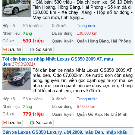
- Giá bán: 530 triệu - Địa chỉ xem xe: Số 10 Đinh
Tiên Hoàng, Hồng Bàng, Hải Phòng - Số km đã đi:
130.000 km - Xe chạy: Xăng - Hộp số tự động -
Máy còn mới, tình trạng ...
Hộp số
:
Số tự động
Xuất xứ
:
Trong nước
Nhiên liệu
:
Xăng
Đã sử dụng
:
130.000 km
530 triệu
Giá xe
:
Quận/Huyện
:
Quận Hồng Bàng
,
Hải Phòng
Lưu tin
So sánh
Tôi cần bán xe nhập Nhật Lexus GS350 2009 AT, màu
đen
(17/03/2021)
Tôi cần bán xe nhập Nhật Lexus GS350 2009 AT,
màu đen. Odo 67,000km. Xe nước sơn còn sáng
bóng, nguyên zin, viền góc cạnh đẹp mượt mà, xe
nhà chỉ đi loanh quanh nên xe chạy cực êm, không
chút lỗi nha anh em, mua về đổ xă...
Hộp số
:
Số tự động
Xuất xứ
:
Trong nước
Nhiên liệu
:
Xăng
Đã sử dụng
:
67.000 km
779 triệu
Giá xe
:
Quận/Huyện
:
Quận Gò Vấp
,
Hồ Chí Minh
Lưu tin
So sánh
Bán xe Lexus GS350 Luxury, đời 2009, màu Đen, nhập khẩu