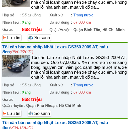
nhà chỉ đi loanh quanh nên xe chạy cực êm, không
chút lỗi nha anh em, mua về đổ xă...
Hộp số
:
Số tự động
Xuất xứ
:
Trong nước
Nhiên liệu
:
Xăng
Đã sử dụng
:
67.000 km
868 triệu
Giá xe
:
Quận/Huyện
:
Quận Bình Tân
,
Hồ Chí Minh
Lưu tin
So sánh
Tôi cần bán xe nhập Nhật Lexus GS350 2009 AT, màu
đen
(05/02/2021)
Tôi cần bán xe nhập Nhật Lexus GS350 2009 AT,
màu đen. Odo 67,000km. Xe nước sơn còn sáng
bóng, nguyên zin, viền góc cạnh đẹp mượt mà, xe
nhà chỉ đi loanh quanh nên xe chạy cực êm, không
chút lỗi nha anh em, mua về đổ xă...
Hộp số
:
Số tự động
Xuất xứ
:
Trong nước
Nhiên liệu
:
Xăng
Đã sử dụng
:
67.000 km
868 triệu
Giá xe
:
Quận/Huyện
:
Quận Phú Nhuận
,
Hồ Chí Minh
Lưu tin
So sánh
Tôi cần bán xe nhập Nhật Lexus GS350 2009 AT, màu
đen
(30/01/2021)