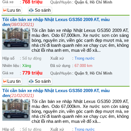
768 triệu
Giá xe
:
Quận/Huyện
:
Quận 6
,
Hồ Chí Minh
Lưu tin
So sánh
Tôi cần bán xe nhập Nhật Lexus GS350 2009 AT, màu
đen
(08/03/2021)
Tôi cần bán xe nhập Nhật Lexus GS350 2009 AT,
màu đen. Odo 67,000km. Xe nước sơn còn sáng
bóng, nguyên zin, viền góc cạnh đẹp mượt mà, xe
nhà chỉ đi loanh quanh nên xe chạy cực êm, không
chút lỗi nha anh em, mua về đổ xă...
Hộp số
:
Số tự động
Xuất xứ
:
Trong nước
Nhiên liệu
:
Xăng
Đã sử dụng
:
67.000 km
779 triệu
Giá xe
:
Quận/Huyện
:
Quận 9
,
Hồ Chí Minh
Lưu tin
So sánh
Tôi cần bán xe nhập Nhật Lexus GS350 2009 AT, màu
đen
(21/02/2021)
Tôi cần bán xe nhập Nhật Lexus GS350 2009 AT,
màu đen. Odo 67,000km. Xe nước sơn còn sáng
bóng, nguyên zin, viền góc cạnh đẹp mượt mà, xe
nhà chỉ đi loanh quanh nên xe chạy cực êm, không
chút lỗi nha anh em, mua về đổ xă...
Hộp số
:
Số tự động
Xuất xứ
:
Trong nước