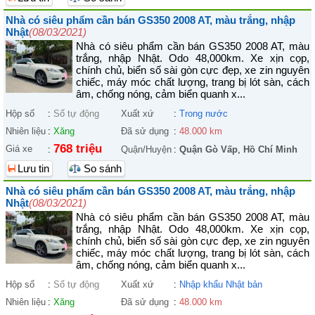
Nhà có siêu phẩm cần bán GS350 2008 AT, màu trắng, nhập
Nhật
(08/03/2021)
Nhà có siêu phẩm cần bán GS350 2008 AT, màu
trắng, nhập Nhật. Odo 48,000km. Xe xịn cọp,
chính chủ, biển số sài gòn cực đẹp, xe zin nguyên
chiếc, máy móc chất lượng, trang bị lót sàn, cách
âm, chống nóng, cảm biển quanh x...
Hộp số
:
Số tự động
Xuất xứ
:
Trong nước
Nhiên liệu
:
Xăng
Đã sử dụng
:
48.000 km
768 triệu
Giá xe
:
Quận/Huyện
:
Quận Gò Vấp
,
Hồ Chí Minh
Lưu tin
So sánh
Nhà có siêu phẩm cần bán GS350 2008 AT, màu trắng, nhập
Nhật
(08/03/2021)
Nhà có siêu phẩm cần bán GS350 2008 AT, màu
trắng, nhập Nhật. Odo 48,000km. Xe xịn cọp,
chính chủ, biển số sài gòn cực đẹp, xe zin nguyên
chiếc, máy móc chất lượng, trang bị lót sàn, cách
âm, chống nóng, cảm biển quanh x...
Hộp số
:
Số tự động
Xuất xứ
:
Nhập khẩu Nhật bản
Nhiên liệu
:
Xăng
Đã sử dụng
:
48.000 km