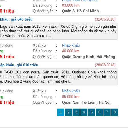
u
Đã sử dụng
:
83.000 km
0 triệu
Quận/Huyện
:
Quận 8
,
Hồ Chí Minh
khẩu, giá 645 triệu
(31/03/2018)
tage sản xuất năm 2013, xe nhập. - Xe cũ đi gìn giữ nên còn gần như
cần thay thế thứ gì có thể lăn bánh luôn. Mọi thông tin về xe xin hãy
tư vấn tốt nhất. Xin cảm ơn....
 tự động
Xuất xứ
:
Nhập khẩu
ng
Đã sử dụng
:
40.000 km
5 triệu
Quận/Huyện
:
Quận Dương Kinh
,
Hải Phòng
ập khẩu, giá 610 triệu
(28/03/2018)
2.0 T-GDi 261 con ngựa. Sản xuất: 2011. Options: Chìa khoá thông
Pnorama, Túi khí an toàn quanh xe, Hệ thống hỗ trợ đổ đèo, hệ thống
, Điều hoà 2 vùng độc lập, làm mát ghế l...
 tự động
Xuất xứ
:
Nhập khẩu
ng
Đã sử dụng
:
65.000 km
0 triệu
Quận/Huyện
:
Quận Nam Từ Liêm
,
Hà Nội
1
2
3
4
5
6
7
8