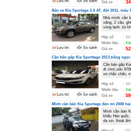
Lưu tin
So sánh
34
Giá xe
:
Bán xe Kia Sportage 2.0 AT, đời 2011, màu 
Nhà mình cần 
xăng, 2 cầu, ghê
vùng lạnh, túi kh
Hộp số
:
Số
Nhiên liệu
:
Xă
Lưu tin
So sánh
52
Giá xe
:
Cần bán gấp Kia Sporttage 2013,trắng ngọc 
Cần bán gấp Kia 
đi chơi,odo 970
xe chắc chắn, 
Hộp số
:
Số
Nhiên liệu
:
Xă
Lưu tin
So sánh
59
Giá xe
:
Mình cần bán Kia Sportage đen mt 2008 hai
Mình cần bán K
khẩu Hàn quốc, 
da xịn, thoát ẩm
Hộp số
:
Số