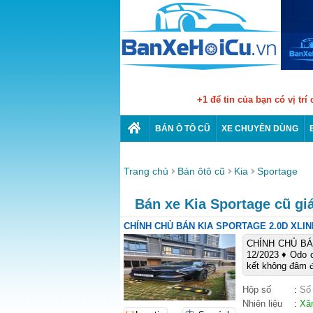
+1 để tin của bạn có vị trí
BÁN Ô TÔ CŨ
XE CHUYÊN DÙNG
Trang chủ
Bán ôtô cũ
Kia
Sportage
Bán xe Kia Sportage cũ giá
CHÍNH CHỦ BÁN KIA SPORTAGE 2.0D XLIN
CHÍNH CHỦ BÁ
12/2023 ♦ Odo 
kết không đâm 
Hộp số
:
Số
Nhiên liệu
:
Xă