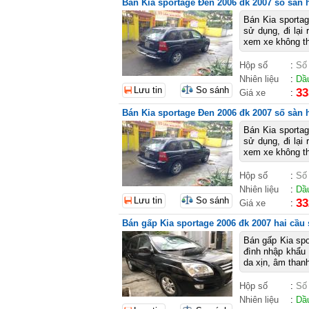
Bán Kia sportage Đen 2006 đk 2007 số sàn
Bán Kia sporta
sử dụng, đi lại 
xem xe không thí
Hộp số
:
Số
Nhiên liệu
:
Dầ
Lưu tin
So sánh
33
Giá xe
:
Bán Kia sportage Đen 2006 đk 2007 số sàn
Bán Kia sporta
sử dụng, đi lại 
xem xe không thí
Hộp số
:
Số
Nhiên liệu
:
Dầ
Lưu tin
So sánh
33
Giá xe
:
Bán gấp Kia sportage 2006 đk 2007 hai cầu
Bán gấp Kia spo
đình nhập khẩu H
da xịn, âm thanh
Hộp số
:
Số
Nhiên liệu
:
Dầ