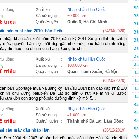
Bá
 tự động
Xuất xứ
:
Nhập khẩu Hàn Quốc
ng
Đã sử dụng
:
60.000 km
Bá
8 triệu
Quận/Huyện
:
Quận 6
,
Hồ Chí Minh
Bá
hẩu sản xuất năm 2010, bản 2 cầu
(24/04/2020)
Bá
n nhập khẩu sản xuất năm 2010, đăng ký 2011 Xe gia đình đi, chính
Bá
y móc nguyên bản, nội thất đẹp gần như mới, bảo hành chính hãng,
Bá
đầy đủ theo tiêu chuẩn của hang. Cong tơ chu...
Bá
 tự động
Xuất xứ
:
Nhập khẩu Hàn Quốc
Bá
ng
Đã sử dụng
:
100.000 km
0 triệu
Quận/Huyện
:
Quận Thanh Xuân
,
Hà Nội
Bá
(08/03/2020)
Bá
 cần bán Sportage mua và đăng ký lần đầu 2014 bản cao cấp nhất 2.0
Bá
 chính chủ đứng bán,biển Đà Lạt số tiến 8 nút Xe mình đi được
Bá
u đưa đón con trong phố,bảo dưỡng định kỳ mỗi 5...
Bá
 tự động
Xuất xứ
:
Nhập khẩu Hàn Quốc
Bá
ng
Đã sử dụng
:
41.000 km
5 triệu
Bá
Quận/Huyện
:
Thành phố Đà Lạt
,
Lâm Đồng
Bá
 hai cầu máy dầu nhập Hàn
(26/12/2019)
Bá
ge Đen 2006 đk 2007 số sàn hai cầu máy dầu nhập Hàn. Xe gia đình