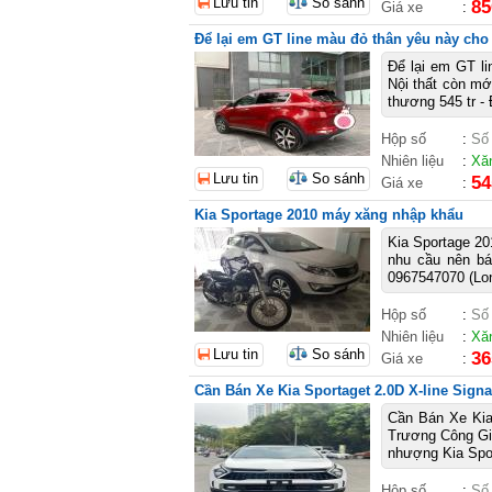
Lưu tin
So sánh
85
Giá xe
:
Để lại em GT line màu đỏ thân yêu này cho
Để lại em GT li
Nội thất còn mớ
thương 545 tr - 
Hộp số
:
Số
Nhiên liệu
:
Xă
Lưu tin
So sánh
54
Giá xe
:
Kia Sportage 2010 máy xăng nhập khẩu
Kia Sportage 20
nhu cầu nên bá
0967547070 (Lo
Hộp số
:
Số
Nhiên liệu
:
Xă
Lưu tin
So sánh
36
Giá xe
:
Cần Bán Xe Kia Sportaget 2.0D X-line Signat
Cần Bán Xe Kia S
Trương Công Gia
nhượng Kia Spor
Hộp số
:
Số