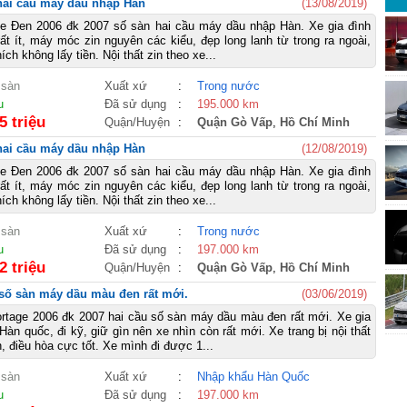
 hai cầu máy dầu nhập Hàn
(13/08/2019)
ge Đen 2006 đk 2007 số sàn hai cầu máy dầu nhập Hàn. Xe gia đình
rất ít, máy móc zin nguyên các kiểu, đẹp long lanh từ trong ra ngoài,
ch không lấy tiền. Nội thất zin theo xe...
 sàn
Xuất xứ
:
Trong nước
u
Đã sử dụng
:
195.000 km
5 triệu
Quận/Huyện
:
Quận Gò Vấp
,
Hồ Chí Minh
 hai cầu máy dầu nhập Hàn
(12/08/2019)
ge Đen 2006 đk 2007 số sàn hai cầu máy dầu nhập Hàn. Xe gia đình
rất ít, máy móc zin nguyên các kiểu, đẹp long lanh từ trong ra ngoài,
ch không lấy tiền. Nội thất zin theo xe...
 sàn
Xuất xứ
:
Trong nước
u
Đã sử dụng
:
197.000 km
2 triệu
Quận/Huyện
:
Quận Gò Vấp
,
Hồ Chí Minh
 số sàn máy dầu màu đen rất mới.
(03/06/2019)
rtage 2006 đk 2007 hai cầu số sàn máy dầu màu đen rất mới. Xe gia
àn quốc, đi kỹ, giữ gìn nên xe nhìn còn rất mới. Xe trang bị nội thất
, điều hòa cực tốt. Xe mình đi được 1...
 sàn
Xuất xứ
:
Nhập khẩu Hàn Quốc
u
Đã sử dụng
:
197.000 km