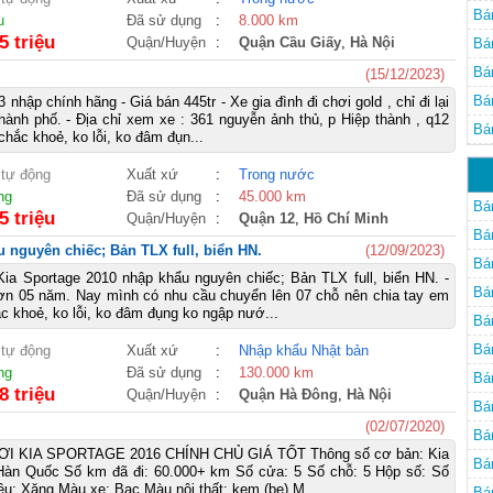
Bá
u
Đã sử dụng
:
8.000 km
5 triệu
Quận/Huyện
:
Quận Cầu Giấy
,
Hà Nội
Bá
Bá
(15/12/2023)
Bá
nhập chính hãng - Giá bán 445tr - Xe gia đình đi chơi gold , chỉ đi lại
thành phố. - Địa chỉ xem xe : 361 nguyễn ảnh thủ, p Hiệp thành , q12
Bá
chắc khoẻ, ko lỗi, ko đâm đụn...
 tự động
Xuất xứ
:
Trong nước
ng
Đã sử dụng
:
45.000 km
Bá
5 triệu
Quận/Huyện
:
Quận 12
,
Hồ Chí Minh
Bá
 nguyên chiếc; Bản TLX full, biển HN.
(12/09/2023)
Bá
ia Sportage 2010 nhập khẩu nguyên chiếc; Bản TLX full, biển HN. -
Bá
n 05 năm. Nay mình có nhu cầu chuyển lên 07 chỗ nên chia tay em
ắc khoẻ, ko lỗi, ko đâm đụng ko ngập nướ...
Bá
Bá
 tự động
Xuất xứ
:
Nhập khẩu Nhật bản
ng
Đã sử dụng
:
130.000 km
Bá
8 triệu
Quận/Huyện
:
Quận Hà Đông
,
Hà Nội
Bá
(02/07/2020)
Bá
I KIA SPORTAGE 2016 CHÍNH CHỦ GIÁ TỐT Thông số cơ bản: Kia
Bá
Hàn Quốc Số km đã đi: 60.000+ km Số cửa: 5 Số chỗ: 5 Hộp số: Số
iệu: Xăng Màu xe: Bạc Màu nội thất: kem (be) M...
Bá