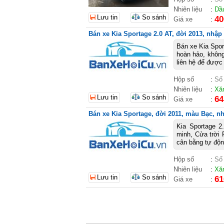
Nhiên liệu
:
Dầ
Lưu tin
So sánh
40
Giá xe
:
Bán xe Kia Sportage 2.0 AT, đời 2013, nhập 
Bán xe Kia Spor
hoàn hảo, không 
liên hệ để được 
Hộp số
:
Số
Nhiên liệu
:
Xă
Lưu tin
So sánh
64
Giá xe
:
Bán xe Kia Sportage, đời 2011, màu Bạc, nh
‭Kia Sportage 
minh, Cửa trời 
cân bằng tự động
Hộp số
:
Số
Nhiên liệu
:
Xă
Lưu tin
So sánh
61
Giá xe
: