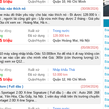
--
0 triệu
Quận/Huyện
:
Quận 10
,
Hồ Chí Minh
 bác nào thích nó
(30/08/2024)
ne màu đỏ thân yêu này cho bác nào thích nó - Đi được 128.000 k -
i , người lái cũng giữ gìn - Lốp vừa mới thay được 2 tháng - Giá yêu
Địa chỉ xem xe : Hoàng Mai, Hà n...
Bá
 tự động
Xuất xứ
:
Trong nước
ng
Đã sử dụng
:
128.000 km
Bá
5 triệu
Quận/Huyện
:
Quận Hoàng Mai
,
Hà Nội
Bá
(05/08/2024)
Bá
10 máy xăng nhập khẩu Odo: 53.000km Xe để nhà ít đi nay không còn
Bá
n ae nào cần alo cho mình nhé Giá: 365tr (còn thương lượng) Lh:
ng) xem xe Q12...
Bá
Bá
 tự động
Xuất xứ
:
Nhập khẩu Thái
Bá
ng
Đã sử dụng
:
53.000 km
5 triệu
Quận/Huyện
:
Quận 12
,
Hồ Chí Minh
Bá
ure ( Full dầu )
(22/04/2024)
Bá
portaget 2.0D X-line Signature ( Full dầu ) - địa chỉ : Auto 268: 268
Bá
i, Yên Hòa, Cầu Giấy, hà Nội. 1 viên duy nhất trên thị trường chuyển
Bá
taget 2.0D X-line Signa...
Bá
 tự động
Xuất xứ
:
Trong nước