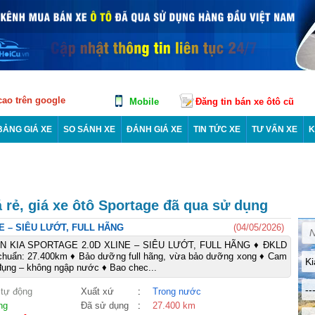
 cao trên google
Mobile
Đăng tin bán xe ôtô cũ
BẢNG GIÁ XE
SO SÁNH XE
ĐÁNH GIÁ XE
TIN TỨC XE
TƯ VẤN XE
K
 rẻ, giá xe ôtô Sportage đã qua sử dụng
E – SIÊU LƯỚT, FULL HÃNG
(04/05/2026)
N KIA SPORTAGE 2.0D XLINE – SIÊU LƯỚT, FULL HÃNG ♦ ĐKLD
chuẩn: 27.400km ♦ Bảo dưỡng full hãng, vừa bảo dưỡng xong ♦ Cam
Ki
đụng – không ngập nước ♦ Bao chec...
--
 tự động
Xuất xứ
:
Trong nước
ng
Đã sử dụng
:
27.400 km