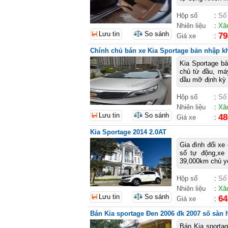
Hộp số
:
Số
Nhiên liệu
:
Xă
Lưu tin
So sánh
79
Giá xe
:
Chính chủ bán xe Kia Sportage bản nhập k
Kia Sportage bả
chủ từ đầu, má
dầu mỡ định kỳ 
Hộp số
:
Số
Nhiên liệu
:
Xă
Lưu tin
So sánh
48
Giá xe
:
Kia Sportage 2014 2.0AT
Gia đình đổi xe
số tự động,xe
39,000km chủ yế
Hộp số
:
Số
Nhiên liệu
:
Xă
Lưu tin
So sánh
64
Giá xe
:
Bán Kia sportage Đen 2006 đk 2007 số sàn
Bán Kia sporta