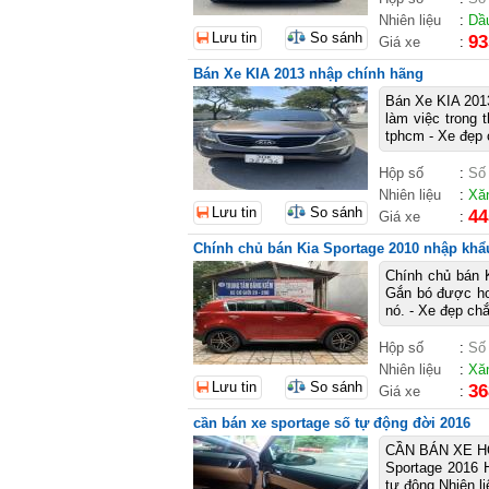
Nhiên liệu
:
Dầ
Lưu tin
So sánh
93
Giá xe
:
Bán Xe KIA 2013 nhập chính hãng
Bán Xe KIA 2013 
làm việc trong 
tphcm - Xe đẹp 
Hộp số
:
Số
Nhiên liệu
:
Xă
Lưu tin
So sánh
44
Giá xe
:
Chính chủ bán Kia Sportage 2010 nhập khẩu
Chính chủ bán K
Gắn bó được hơ
nó. - Xe đẹp ch
Hộp số
:
Số
Nhiên liệu
:
Xă
Lưu tin
So sánh
36
Giá xe
:
cần bán xe sportage số tự động đời 2016
CẦN BÁN XE HƠ
Sportage 2016 
tự động Nhiên l