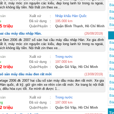
rất ít, máy móc zin nguyên các kiểu, đẹp long lanh từ trong ra ngoài,
Bá
ch không lấy tiền. Nội thất zin theo xe...
Bá
 sàn
Xuất xứ
:
Nhập khẩu Hàn Quốc
Bá
u
Đã sử dụng
:
195.000 km
Bá
5 triệu
Quận/Huyện
:
Quận Bình Thạnh
,
Hồ Chí Minh
hai cầu máy dầu nhập Hàn.
(26/08/2019)
ge Đen 2006 đk 2007 số sàn hai cầu máy dầu nhập Hàn. Xe gia đình
Bán
rất ít, máy móc zin nguyên các kiểu, đẹp long lanh từ trong ra ngoài,
ch không lấy tiền. Nội thất zin theo xe...
Bán
Bán
 sàn
Xuất xứ
:
Trong nước
u
Đã sử dụng
:
197.000 km
Bán
2 triệu
Quận/Huyện
:
Quận Gò Vấp
,
Hồ Chí Minh
Bán
 số sàn máy dầu màu đen rất mới
(13/08/2019)
Bán
rtage 2006 đk 2007 hai cầu số sàn máy dầu màu đen rất mới. Xe gia
Bán
àn quốc, đi kỹ, giữ gìn nên xe nhìn còn rất mới. Xe trang bị nội thất
, điều hòa cực tốt. Xe mình đi được 1...
Bán
Bán
 sàn
Xuất xứ
:
Trong nước
Bán
ng
Đã sử dụng
:
197.000 km
2 triệu
Quận/Huyện
:
Quận Gò Vấp
,
Hồ Chí Minh
Ti