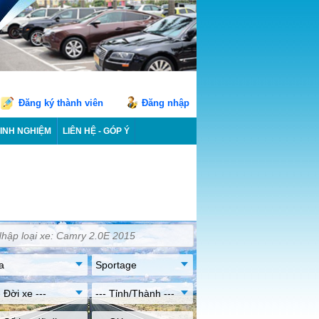
Đăng ký thành viên
Đăng nhập
INH NGHIỆM
LIÊN HỆ - GÓP Ý
a
Sportage
- Đời xe ---
--- Tỉnh/Thành ---