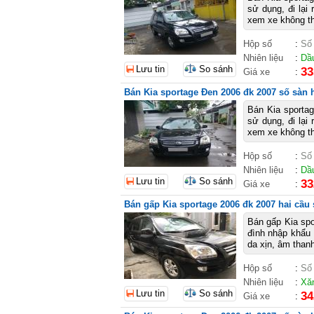
sử dụng, đi lại 
xem xe không thí
Hộp số
:
Số
Nhiên liệu
:
Dầ
Lưu tin
So sánh
33
Giá xe
:
Bán Kia sportage Đen 2006 đk 2007 số sàn 
Bán Kia sporta
sử dụng, đi lại 
xem xe không thí
Hộp số
:
Số
Nhiên liệu
:
Dầ
Lưu tin
So sánh
33
Giá xe
:
Bán gấp Kia sportage 2006 đk 2007 hai cầu
Bán gấp Kia spo
đình nhập khẩu H
da xịn, âm thanh
Hộp số
:
Số
Nhiên liệu
:
Xă
Lưu tin
So sánh
34
Giá xe
: