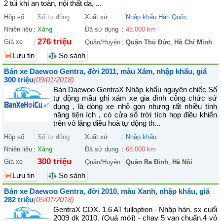
2 túi khí an toàn, nội thất da, ...
Hộp số
:
Số tự động
Xuất xứ
:
Nhập khẩu Hàn Quốc
Nhiên liệu
:
Xăng
Đã sử dụng
:
48.000 km
276 triệu
Giá xe
:
Quận/Huyện
:
Quận Thủ Đức
,
Hồ Chí Minh
Lưu tin
So sánh
Bán xe Daewoo Gentra, đời 2011, màu Xám, nhập khẩu, giá
300 triệu
(09/01/2018)
Bán Daewoo GentraX Nhập khẩu nguyên chiếc Số
tự động mầu ghi xám xe gia đình công chức sử
dụng , là dòng xe nhỏ gọn nhưng rất nhiều tính
năng tiện ích , có cửa sổ trời tích họp điều khiển
trên vô lăng điều hoà tự động th...
Hộp số
:
Số tự động
Xuất xứ
:
Nhập khẩu
Nhiên liệu
:
Xăng
Đã sử dụng
:
68.000 km
300 triệu
Giá xe
:
Quận/Huyện
:
Quận Ba Đình
,
Hà Nội
Lưu tin
So sánh
Bán xe Daewoo Gentra, đời 2010, màu Xanh, nhập khẩu, giá
282 triệu
(05/01/2018)
GentraX CDX. 1.6 AT fulloption - Nhập hàn. sx cuối
2009 dk 2010. (Quá mới) - chạy 5 vạn chuẩn,4 vỏ