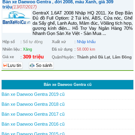
Bán xe Daewoo Gentra , đời 2008, màu Xanh, giá 309
triệu
(13/07/2017)
GentraX 1.6AT 2008 Nhập HQ 2011. Xe Đẹp Bản
Đủ đồ Full Option: 2 Túi khí, ABS, Cửa nóc, Ghế
da Sấy ghế, Lạnh Auto, Mâm đúc, Vôlăng tích hợp,
gương kính điện... Hỗ Trợ Vay Ngân Hàng 70%
Nhanh Gọn Sàn Xe Việt - Sàn Mua ...
Hộp số
:
Số tự động
Xuất xứ
:
Nhập khẩu
Nhiên liệu
:
Xăng
Đã sử dụng
:
58.000 km
309 triệu
Giá xe
:
Quận/Huyện
:
Thành phố Đà Lạt
,
Lâm Đồng
Lưu tin
So sánh
Bán xe Daewoo Gentra cũ
Bán xe Daewoo Gentra 2019 cũ
Bán xe Daewoo Gentra 2018 cũ
Bán xe Daewoo Gentra 2017 cũ
Bán xe Daewoo Gentra 2016 cũ
Bán xe Daewoo Gentra 2015 cũ