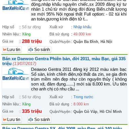
động,nhập khẩu nguyên chiếc,sx 2009 đăng ký tư
nhân 1 chủ từ mới đúng đời đúng Biển.chất lượng
xe mới 95% Nội ngoại thất Full option: - 02 túi khí
an toàn,gương kính điện tử t...
Hộp số
:
Số tự động
Xuất xứ
:
Nhập khẩu
Nhiên liệu
:
Xăng
Đã sử dụng
:
49.000 km
288 triệu
Giá xe
:
Quận/Huyện
:
Quận Ba Đình
,
Hà Nội
Lưu tin
So sánh
Bán xe Daewoo Gentra Phiên bản, đời 2011, màu Bạc, giá 335
triệu
(13/07/2017)
Deawoo Gentra 2011 đăng ký 2012 màu xám bạc
Số sàn, kính chỉnh điện,nội thất da zin, xe gia đình
trùm mềm nên đẹp như còn nguyên thủy ( không
sơn xịt, đâm đụng.......) mới sài 8.000 km. Ưu tiên
cho anh chị có nhu cầu ...
Hộp số
:
Số tự động
Xuất xứ
:
Trong nước
Nhiên liệu
:
Xăng
Đã sử dụng
:
8.000 km
335 triệu
Giá xe
:
Quận/Huyện
:
Quận Gò Vấp
,
Hồ Chí Minh
Lưu tin
So sánh
Bán xe Daewoo Gentra SX, đời 2008, màu Đen, giá 240 triệu