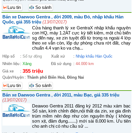
Lưu tin
So sánh
Bán xe Daewoo Gentra , đời 2009, màu Đỏ, nhập khẩu Hàn
Quốc, giá 355 triệu
(13/07/2017)
Cửa hàng thanh lý xe GentraX nhập khẩu nguyên
con HQ, máy 1.2AT cực kỳ tiết kiệm, một chủ biển
sg đến nay, xe zin tuyệt đối từ trong ra ngoài 4 lớp
theo xe vẫn còn, lốp dự phòng chưa rớt đất, chạy
chuẩn 4.4 vạn ko va chạ...
Hộp số
:
Số tự động
Xuất xứ
:
Nhập khẩu Hàn Quốc
Nhiên liệu
:
Xăng
Đã sử dụng
:
44.000 km
355 triệu
Giá xe
:
Quận/Huyện
:
Thành phố Biên Hoà
,
Đồng Nai
Lưu tin
So sánh
Bán xe Daewoo Gentra , đời 2011, màu Bạc, giá 335 triệu
(13/07/2017)
Deawoo Gentra 2011 đăng ký 2012 màu xám bạc
Số sàn, kính chỉnh điện,nội thất da zin, xe gia đình
trùm mềm nên đẹp như còn nguyên thủy ( không
sơn xịt, đâm đụng.......) mới sài 8.000 km. Ưu tiên
cho anh chị có nhu cầu sử ...