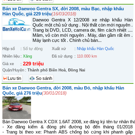
Bán xe Daewoo Gentra SX, đời 2008, màu Bạc, nhập khẩu
Hàn Quốc, giá 229 triệu
(16/03/2018)
Daewoo Gentra X 12/2008 xe nhập khẩu Hàn
Quốc một chủ sử dụng . Nội thất còn mới nguyên .
Trang bị DVD, LCD, camera de, film cách nhiệt ....
Mâm, vỏ còn mới nguyên . Máy, dàn gầm rất êm .
Máy lạnh cực tốt . Chính chủ bán...
Hộp số
:
Số tự động
Xuất xứ
:
Nhập khẩu Hàn Quốc
Nhiên liệu
:
Xăng
Đã sử dụng
:
110.000 km
229 triệu
Giá xe
:
Quận/Huyện
:
Thành phố Biên Hoà
,
Đồng Nai
Lưu tin
So sánh
Bán xe Daewoo Gentra, đời 2008, màu Đỏ, nhập khẩu Hàn
Quốc, giá 276 triệu
(30/01/2018)
Bán Daewoo Gentra X CDX 1.6AT 2008, xe đăng ký tên tư nhân th
- Xe đăng kiểm & đóng phí đường bộ đến tháng 01/2018
- Trang bị theo xe: Phanh ABS chống bó cứng khi phanh gấp