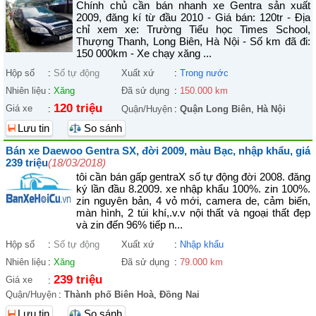
Chính chủ cần bán nhanh xe Gentra sản xuất
2009, đăng kí từ đầu 2010 - Giá bán: 120tr - Địa
chỉ xem xe: Trường Tiểu học Times School,
Thượng Thanh, Long Biên, Hà Nội - Số km đã đi:
150 000km - Xe chạy xăng ...
Hộp số
:
Số tự động
Xuất xứ
:
Trong nước
Nhiên liệu
:
Xăng
Đã sử dụng
:
150.000 km
120 triệu
Giá xe
:
Quận/Huyện
:
Quận Long Biên
,
Hà Nội
Lưu tin
So sánh
Bán xe Daewoo Gentra SX, đời 2009, màu Bạc, nhập khẩu, giá
239 triệu
(18/03/2018)
tôi cần bán gấp gentraX số tự động đời 2008. đăng
ký lần đầu 8.2009. xe nhập khẩu 100%. zin 100%.
zin nguyên bản, 4 vỏ mới, camera de, cảm biến,
màn hình, 2 túi khí,.v.v nội thất và ngoại thất đẹp
và zin đến 96% tiếp n...
Hộp số
:
Số tự động
Xuất xứ
:
Nhập khẩu
Nhiên liệu
:
Xăng
Đã sử dụng
:
79.000 km
239 triệu
Giá xe
:
Quận/Huyện
:
Thành phố Biên Hoà
,
Đồng Nai
Lưu tin
So sánh