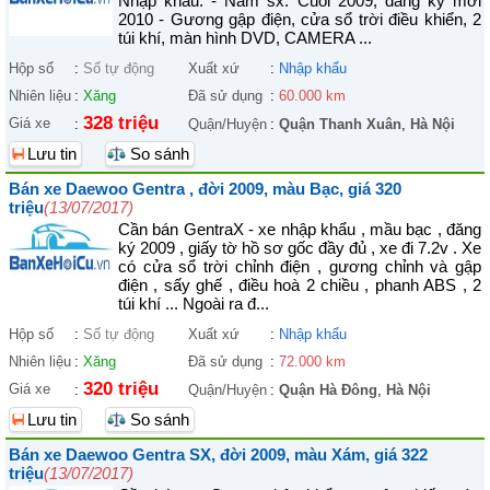
Nhập khẩu. - Năm sx: Cuối 2009, đăng ký mới
2010 - Gương gập điện, cửa sổ trời điều khiển, 2
túi khí, màn hình DVD, CAMERA ...
Hộp số
:
Số tự động
Xuất xứ
:
Nhập khẩu
Nhiên liệu
:
Xăng
Đã sử dụng
:
60.000 km
328 triệu
Giá xe
:
Quận/Huyện
:
Quận Thanh Xuân
,
Hà Nội
Lưu tin
So sánh
Bán xe Daewoo Gentra , đời 2009, màu Bạc, giá 320
triệu
(13/07/2017)
Cần bán GentraX - xe nhập khẩu , mầu bạc , đăng
ký 2009 , giấy tờ hồ sơ gốc đầy đủ , xe đi 7.2v . Xe
có cửa sổ trời chỉnh điện , gương chỉnh và gập
điện , sấy ghế , điều hoà 2 chiều , phanh ABS , 2
túi khí ... Ngoài ra đ...
Hộp số
:
Số tự động
Xuất xứ
:
Nhập khẩu
Nhiên liệu
:
Xăng
Đã sử dụng
:
72.000 km
320 triệu
Giá xe
:
Quận/Huyện
:
Quận Hà Đông
,
Hà Nội
Lưu tin
So sánh
Bán xe Daewoo Gentra SX, đời 2009, màu Xám, giá 322
triệu
(13/07/2017)