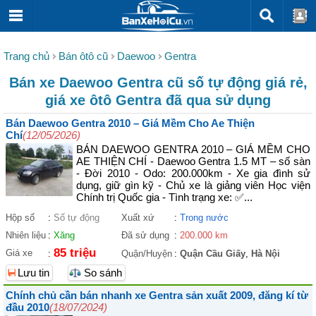
Trang chủ
Bán ôtô cũ
Daewoo
Gentra
Bán xe Daewoo Gentra cũ số tự động giá rẻ,
giá xe ôtô Gentra đã qua sử dụng
Bán Daewoo Gentra 2010 – Giá Mềm Cho Ae Thiện
Chí
(12/05/2026)
BÁN DAEWOO GENTRA 2010 – GIÁ MỀM CHO
AE THIỆN CHÍ - Daewoo Gentra 1.5 MT – số sàn
- Đời 2010 - Odo: 200.000km - Xe gia đình sử
dụng, giữ gìn kỹ - Chủ xe là giảng viên Học viện
Chính trị Quốc gia - Tình trạng xe: ✅...
Hộp số
:
Số tự động
Xuất xứ
:
Trong nước
Nhiên liệu
:
Xăng
Đã sử dụng
:
200.000 km
85 triệu
Giá xe
:
Quận/Huyện
:
Quận Cầu Giấy
,
Hà Nội
Lưu tin
So sánh
Chính chủ cần bán nhanh xe Gentra sản xuất 2009, đăng kí từ
đầu 2010
(18/07/2024)