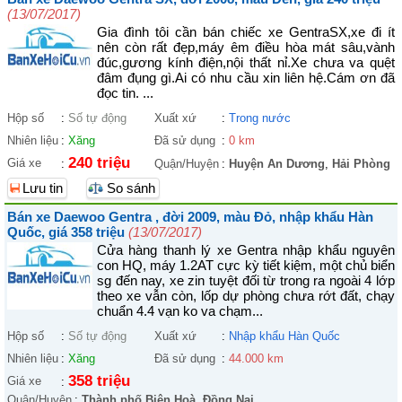
(13/07/2017)
Gia đình tôi cần bán chiếc xe GentraSX,xe đi ít
nên còn rất đẹp,máy êm điều hòa mát sâu,vành
đúc,gương kính điện,nội thất nỉ.Xe chưa va quệt
đâm đụng gì.Ai có nhu cầu xin liên hệ.Cám ơn đã
đọc tin. ...
Hộp số
:
Số tự động
Xuất xứ
:
Trong nước
Nhiên liệu
:
Xăng
Đã sử dụng
:
0 km
240 triệu
Giá xe
:
Quận/Huyện
:
Huyện An Dương
,
Hải Phòng
Lưu tin
So sánh
Bán xe Daewoo Gentra , đời 2009, màu Đỏ, nhập khẩu Hàn
Quốc, giá 358 triệu
(13/07/2017)
Cửa hàng thanh lý xe Gentra nhập khẩu nguyên
con HQ, máy 1.2AT cực kỳ tiết kiệm, một chủ biển
sg đến nay, xe zin tuyệt đối từ trong ra ngoài 4 lớp
theo xe vẫn còn, lốp dự phòng chưa rớt đất, chạy
chuẩn 4.4 vạn ko va chạm...
Hộp số
:
Số tự động
Xuất xứ
:
Nhập khẩu Hàn Quốc
Nhiên liệu
:
Xăng
Đã sử dụng
:
44.000 km
358 triệu
Giá xe
:
Quận/Huyện
:
Thành phố Biên Hoà
,
Đồng Nai