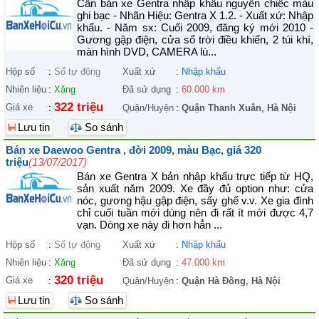
Cần bán xe Gentra nhập khẩu nguyên chiếc màu
ghi bạc - Nhãn Hiệu: Gentra X 1.2. - Xuất xứ: Nhập
khẩu. - Năm sx: Cuối 2009, đăng ký mới 2010 -
Gương gập điện, cửa sổ trời điều khiển, 2 túi khí,
màn hình DVD, CAMERA lù...
Hộp số
:
Số tự động
Xuất xứ
:
Nhập khẩu
Nhiên liệu
:
Xăng
Đã sử dụng
:
60.000 km
322 triệu
Giá xe
:
Quận/Huyện
:
Quận Thanh Xuân
,
Hà Nội
Lưu tin
So sánh
Bán xe Daewoo Gentra , đời 2009, màu Bạc, giá 320
triệu
(13/07/2017)
Bán xe Gentra X bản nhập khẩu trực tiếp từ HQ,
sản xuất năm 2009. Xe đầy đủ option như: cửa
nóc, gương hậu gập điện, sấy ghế v.v. Xe gia đình
chỉ cuối tuần mới dùng nên đi rất ít mới được 4,7
vạn. Dòng xe này đi hơn hẳn ...
Hộp số
:
Số tự động
Xuất xứ
:
Nhập khẩu
Nhiên liệu
:
Xăng
Đã sử dụng
:
47.000 km
320 triệu
Giá xe
:
Quận/Huyện
:
Quận Hà Đông
,
Hà Nội
Lưu tin
So sánh