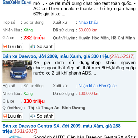
mới . - xe rât mới đung chat bao test toàn quốc. -
AC có Thien chi alo e thanks. - hổ trợ ngân hàng
60% giá trị xe....
Hộp số
:
Số tự động
Xuất xứ
:
Nhập khẩu
Nhiên liệu
:
Xăng
Đã sử dụng
:
50.000 km
282 triệu
Giá xe
:
Quận/Huyện
:
Huyện Hóc Môn
,
Hồ Chí Minh
Lưu tin
So sánh
Bán xe Daewoo, đời 2009, màu Xanh, giá 330 triệu
(22/11/2017)
Xe gia đình sử dụng,nhập khẩu nguyên
chiếc,ngoại thất đẹp,nội thất mới 80%,không ngập
nước,xe 2 túi khí,phanh ABS....
Hộp số
:
Số tự động
Xuất xứ
:
Nhập khẩu Hàn Quốc
Nhiên liệu
:
Xăng
Đã sử dụng
:
130.000 km
330 triệu
Giá xe
:
Quận/Huyện
:
Thị xã Thuận An
,
Bình Dương
Lưu tin
So sánh
Bán xe Daewoo Gentra SX, đời 2009, màu Xám, giá 288
triệu
(16/11/2017)
SongAnh AUTO Cần bán Daewoo GentraSX số tự