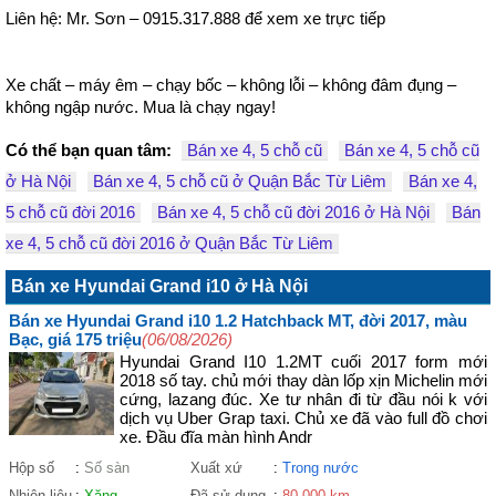
Liên hệ: Mr. Sơn – 0915.317.888 để xem xe trực tiếp

Xe chất – máy êm – chạy bốc – không lỗi – không đâm đụng – 
không ngập nước. Mua là chạy ngay!
Có thể bạn quan tâm:
Bán xe 4, 5 chỗ cũ
Bán xe 4, 5 chỗ cũ
ở Hà Nội
Bán xe 4, 5 chỗ cũ ở Quận Bắc Từ Liêm
Bán xe 4,
5 chỗ cũ đời 2016
Bán xe 4, 5 chỗ cũ đời 2016 ở Hà Nội
Bán
xe 4, 5 chỗ cũ đời 2016 ở Quận Bắc Từ Liêm
Bán xe Hyundai Grand i10 ở Hà Nội
Bán xe Hyundai Grand i10 1.2 Hatchback MT, đời 2017, màu
Bạc, giá 175 triệu
(06/08/2026)
Hyundai Grand I10 1.2MT cuối 2017 form mới
2018 số tay. chủ mới thay dàn lốp xịn Michelin mới
cứng, lazang đúc. Xe tư nhân đi từ đầu nói k với
dịch vụ Uber Grap taxi. Chủ xe đã vào full đồ chơi
xe. Đầu đĩa màn hình Andr
Hộp số
:
Số sàn
Xuất xứ
:
Trong nước
Nhiên liệu
:
Xăng
Đã sử dụng
:
80.000 km