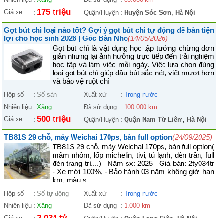
175 triệu
Giá xe
:
Quận/Huyện
:
Huyện Sóc Sơn
,
Hà Nội
Gọt bút chì loại nào tốt? Gợi ý gọt bút chì tự động để bàn tiện
lợi cho học sinh 2026 | Góc Bàn Nhỏ
(14/05/2026)
Gọt bút chì là vật dụng học tập tưởng chừng đơn
giản nhưng lại ảnh hưởng trực tiếp đến trải nghiệm
học tập và làm việc mỗi ngày. Việc lựa chọn đúng
loại gọt bút chì giúp đầu bút sắc nét, viết mượt hơn
và bảo vệ ruột chì
Hộp số
:
Số sàn
Xuất xứ
:
Trong nước
Nhiên liệu
:
Xăng
Đã sử dụng
:
100.000 km
500 triệu
Giá xe
:
Quận/Huyện
:
Quận Nam Từ Liêm
,
Hà Nội
TB81S 29 chỗ, máy Weichai 170ps, bản full option
(24/09/2025)
TB81S 29 chỗ, máy Weichai 170ps, bản full option(
mâm nhôm, lốp michelin, tivi, tủ lạnh, đèn trần, full
đèn trang trí....) - Năm sx: 2025 - Giá bán: 2ty034tr
- Xe mới 100%, - Bảo hành 03 năm không giới hạn
km, màu s
Hộp số
:
Số tự động
Xuất xứ
:
Trong nước
Nhiên liệu
:
Xăng
Đã sử dụng
:
1.000 km
2,034 tỷ
Giá xe