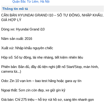
Quận Bắc Từ Liêm, Hà Nội
Thông tin mô tả
CẦN BÁN HYUNDAI GRAND I10 – SỐ TỰ ĐỘNG, NHẬP KHẨU, 
GIÁ HỢP LÝ

Dòng xe: Hyundai Grand i10

Năm sản xuất: 2016

Xuất xứ: Nhập khẩu nguyên chiếc

Hộp số: Số tự động, lái nhẹ nhàng, tiết kiệm nhiên liệu

Phiên bản: Bản đủ, đầy đủ tiện nghi (đề nổ Start/Stop, màn hình, 
camera lùi...)

Odo: Zin 10 vạn km – bao test hãng hoặc gara uy tín

Ngoại thất: Sơn zin còn đẹp, xe giữ gìn kỹ

Giá bán: Chỉ 275 triệu – hỗ trợ rút hồ sơ, sang tên nhanh gọn
