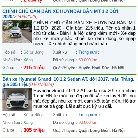
:
Quận/Huyện
:
Quận Long Biên
,
Hà Nội
CHÍNH CHỦ CẦN BÁN XE HUYNDAI BẢN MT 1.2 ĐỜI
2020
(24/09/2025)
CHÍNH CHỦ CẦN BÁN XE HUYNDAI BẢN MT
1.2 ĐỜI 2020 - Gía bán: 215 triệu. Tên cá nhân 1
chủ từ đầu - Biển Hà Nội đăng kiểm mới - Xe đẹp
như xe mới ,chắc khoẻ, ko đâm đụng ko ngập
nước - Xe chính hãng nên hoàn toàn
Hộp số
:
Số tự động
Xuất xứ
:
Trong nước
Nhiên liệu
:
Xăng
Đã sử dụng
:
50.000 km
215 triệu
Giá xe
:
Quận/Huyện
:
Huyện Hoài Đức
,
Hà Nội
Bán xe Hyundai Grand i10 1.2 Sedan AT, đời 2017, màu Trắng,
giá 305 triệu
(04/01/2024)
Huyndai Grand i10 1.2 AT sedan sx 2017 cá nhân
1 chủ HN từ mới, xe đẹp xuất sắc zin tuyệt đối, nội
thất đẹp gắt như xe mới, cam kết toàn diện. Hỗ trợ
mua xe trả góp. Lãi suất cực kỳ ưu đãi.
Hộp số
:
Số tự động
Xuất xứ
:
Trong nước
Nhiên liệu
:
Xăng
Đã sử dụng
:
90.000 km
305 triệu
Giá xe
:
Quận/Huyện
:
Quận Long Biên
,
Hà Nội