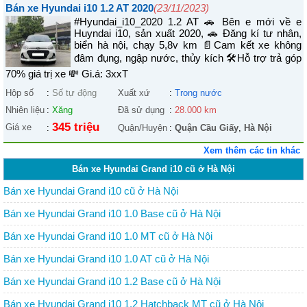
Bán xe Hyundai i10 1.2 AT 2020
(23/11/2023)
#Hyundai_i10_2020 1.2 AT 🚗 Bên e mới về e
Huyndai i10, sản xuất 2020, 🚗 Đăng kí tư nhân,
biển hà nội, chạy 5,8v km 📄Cam kết xe không
đâm đụng, ngập nước, thủy kích 🛠Hỗ trợ trả góp
70% giá trị xe 💸 Gi.á: 3xxT
Hộp số
:
Số tự động
Xuất xứ
:
Trong nước
Nhiên liệu
:
Xăng
Đã sử dụng
:
28.000 km
345 triệu
Giá xe
:
Quận/Huyện
:
Quận Cầu Giấy
,
Hà Nội
Xem thêm các tin khác
Bán xe Hyundai Grand i10 cũ ở Hà Nội
Bán xe Hyundai Grand i10 cũ ở Hà Nội
Bán xe Hyundai Grand i10 1.0 Base cũ ở Hà Nội
Bán xe Hyundai Grand i10 1.0 MT cũ ở Hà Nội
Bán xe Hyundai Grand i10 1.0 AT cũ ở Hà Nội
Bán xe Hyundai Grand i10 1.2 Base cũ ở Hà Nội
Bán xe Hyundai Grand i10 1.2 Hatchback MT cũ ở Hà Nội