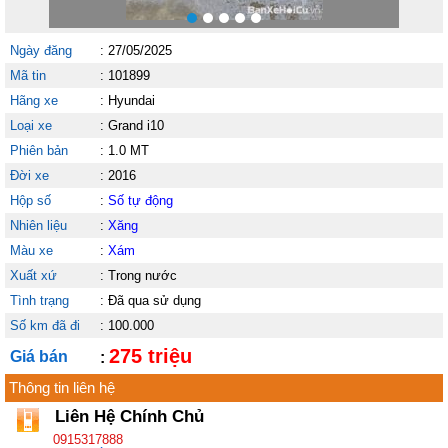
Ngày đăng
:
27/05/2025
Mã tin
:
101899
Hãng xe
:
Hyundai
Loại xe
:
Grand i10
Phiên bản
:
1.0 MT
Đời xe
:
2016
Hộp số
:
Số tự động
Nhiên liệu
:
Xăng
Màu xe
:
Xám
Xuất xứ
:
Trong nước
Tình trạng
:
Đã qua sử dụng
Số km đã đi
:
100.000
275 triệu
Giá bán
:
Thông tin liên hệ
Liên Hệ Chính Chủ
0915317888