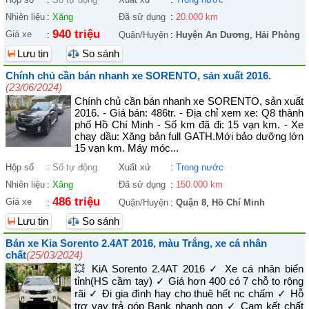
Nhiên liệu
:
Xăng
Đã sử dụng
:
20.000 km
940 triệu
Giá xe
:
Quận/Huyện
:
Huyện An Dương
,
Hải Phòng
Lưu tin
So sánh
Chính chủ cần bán nhanh xe SORENTO, sản xuất 2016.
(23/06/2024)
Chính chủ cần bán nhanh xe SORENTO, sản xuất
2016. - Giá bán: 486tr. - Địa chỉ xem xe: Q8 thành
phố Hồ Chí Minh - Số km đã đi: 15 vạn km. - Xe
chạy dầu: Xăng bản full GATH.Mới bảo dưỡng lớn
15 vạn km. Máy móc...
Hộp số
:
Số tự động
Xuất xứ
:
Trong nước
Nhiên liệu
:
Xăng
Đã sử dụng
:
150.000 km
486 triệu
Giá xe
:
Quận/Huyện
:
Quận 8
,
Hồ Chí Minh
Lưu tin
So sánh
Bán xe Kia Sorento 2.4AT 2016, màu Trắng, xe cá nhân
chất
(25/03/2024)
💥 KiA Sorento 2.4AT 2016 ✓ Xe cá nhân biển
tỉnh(HS cầm tay) ✓ Giá hơn 400 có 7 chỗ to rộng
rãi ✓ Đi gia đình hay cho thuê hết nc chấm ✓ Hỗ
trợ vay trả góp Bank nhanh gọn ✓ Cam kết chất