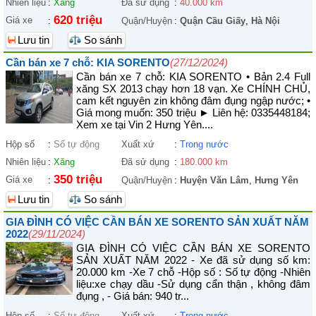
Nhiên liệu
:
Xăng
Đã sử dụng
:
40.000 km
620 triệu
Giá xe
:
Quận/Huyện
:
Quận Cầu Giấy
,
Hà Nội
Lưu tin
So sánh
Cần bán xe 7 chỗ: KIA SORENTO
(27/12/2024)
Cần bán xe 7 chỗ: KIA SORENTO • Bản 2.4 Full
xăng SX 2013 chạy hơn 18 vạn. Xe CHÍNH CHỦ,
cam kết nguyên zin không đâm đụng ngập nước; •
Giá mong muốn: 350 triệu ► Liên hệ: 0335448184;
Xem xe tại Vin 2 Hưng Yên....
Hộp số
:
Số tự động
Xuất xứ
:
Trong nước
Nhiên liệu
:
Xăng
Đã sử dụng
:
180.000 km
350 triệu
Giá xe
:
Quận/Huyện
:
Huyện Văn Lâm
,
Hưng Yên
Lưu tin
So sánh
GIA ĐÌNH CÓ VIỆC CẦN BÁN XE SORENTO SẢN XUẤT NĂM
2022
(29/11/2024)
GIA ĐÌNH CÓ VIỆC CẦN BÁN XE SORENTO
SẢN XUẤT NĂM 2022 - Xe đã sử dụng số km:
20.000 km -Xe 7 chỗ -Hộp số : Số tự động -Nhiên
liệu:xe chạy dầu -Sử dụng cẩn thận , không đâm
đụng , - Giá bán: 940 tr...
Hộp số
:
Số tự động
Xuất xứ
:
Trong nước