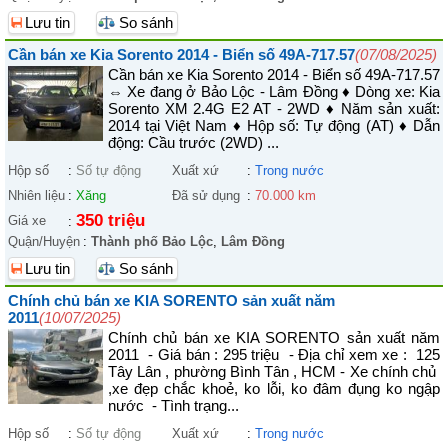
Lưu tin
So sánh
Cần bán xe Kia Sorento 2014 - Biển số 49A-717.57
(07/08/2025)
Cần bán xe Kia Sorento 2014 - Biển số 49A-717.57
⇔ Xe đang ở Bảo Lộc - Lâm Đồng ♦ Dòng xe: Kia
Sorento XM 2.4G E2 AT - 2WD ♦ Năm sản xuất:
2014 tại Việt Nam ♦ Hộp số: Tự động (AT) ♦ Dẫn
động: Cầu trước (2WD) ...
Hộp số
:
Số tự động
Xuất xứ
:
Trong nước
Nhiên liệu
:
Xăng
Đã sử dụng
:
70.000 km
350 triệu
Giá xe
:
Quận/Huyện
:
Thành phố Bảo Lộc
,
Lâm Đồng
Lưu tin
So sánh
Chính chủ bán xe KIA SORENTO sản xuất năm
2011
(10/07/2025)
Chính chủ bán xe KIA SORENTO sản xuất năm
2011 - Giá bán : 295 triệu - Địa chỉ xem xe : 125
Tây Lân , phường Bình Tân , HCM - Xe chính chủ
,xe đẹp chắc khoẻ, ko lỗi, ko đâm đụng ko ngập
nước - Tình trạng...
Hộp số
:
Số tự động
Xuất xứ
:
Trong nước