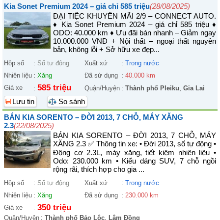
Kia Sonet Premium 2024 – giá chỉ 585 triệu
(28/08/2025)
ĐẠI TIỆC KHUYẾN MÃI 2/9 – CONNECT AUTO.
♦ Kia Sonet Premium 2024 – giá chỉ 585 triệu ♦
ODO: 40.000 km ♦ Ưu đãi bán nhanh – Giảm ngay
10.000.000 VNĐ + Nội thất – ngoại thất nguyên
bản, không lỗi + Sở hữu xe đẹp...
Hộp số
:
Số tự động
Xuất xứ
:
Trong nước
Nhiên liệu
:
Xăng
Đã sử dụng
:
40.000 km
585 triệu
Giá xe
:
Quận/Huyện
:
Thành phố Pleiku
,
Gia Lai
Lưu tin
So sánh
BÁN KIA SORENTO – ĐỜI 2013, 7 CHỖ, MÁY XĂNG
2.3
(22/08/2025)
BÁN KIA SORENTO – ĐỜI 2013, 7 CHỖ, MÁY
XĂNG 2.3 ✅ Thông tin xe: • Đời 2013, số tự động •
Động cơ 2.3L, máy xăng, tiết kiệm nhiên liệu •
Odo: 230.000 km • Kiểu dáng SUV, 7 chỗ ngồi
rộng rãi, thích hợp cho gia ...
Hộp số
:
Số tự động
Xuất xứ
:
Trong nước
Nhiên liệu
:
Xăng
Đã sử dụng
:
230.000 km
350 triệu
Giá xe
:
Quận/Huyện
:
Thành phố Bảo Lộc
,
Lâm Đồng