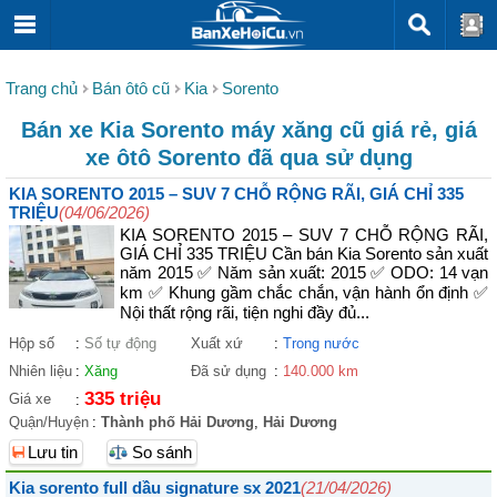
Trang chủ
Bán ôtô cũ
Kia
Sorento
Bán xe Kia Sorento máy xăng cũ giá rẻ, giá
xe ôtô Sorento đã qua sử dụng
KIA SORENTO 2015 – SUV 7 CHỖ RỘNG RÃI, GIÁ CHỈ 335
TRIỆU
(04/06/2026)
KIA SORENTO 2015 – SUV 7 CHỖ RỘNG RÃI,
GIÁ CHỈ 335 TRIỆU Cần bán Kia Sorento sản xuất
năm 2015 ✅ Năm sản xuất: 2015 ✅ ODO: 14 vạn
km ✅ Khung gầm chắc chắn, vận hành ổn định ✅
Nội thất rộng rãi, tiện nghi đầy đủ...
Hộp số
:
Số tự động
Xuất xứ
:
Trong nước
Nhiên liệu
:
Xăng
Đã sử dụng
:
140.000 km
335 triệu
Giá xe
:
Quận/Huyện
:
Thành phố Hải Dương
,
Hải Dương
Lưu tin
So sánh
Kia sorento full dầu signature sx 2021
(21/04/2026)