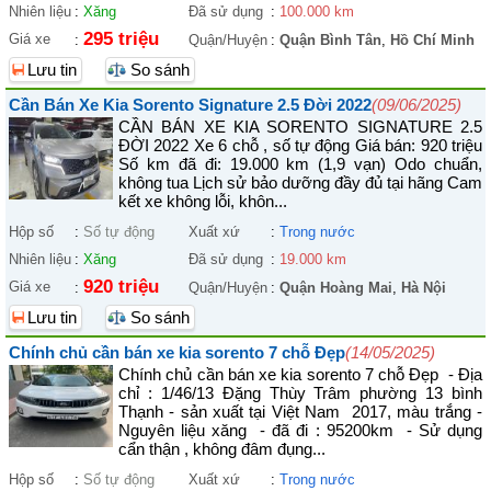
Nhiên liệu
:
Xăng
Đã sử dụng
:
100.000 km
295 triệu
Giá xe
:
Quận/Huyện
:
Quận Bình Tân
,
Hồ Chí Minh
Lưu tin
So sánh
Cần Bán Xe Kia Sorento Signature 2.5 Đời 2022
(09/06/2025)
CẦN BÁN XE KIA SORENTO SIGNATURE 2.5
ĐỜI 2022 Xe 6 chỗ , số tự động Giá bán: 920 triệu
Số km đã đi: 19.000 km (1,9 vạn) Odo chuẩn,
không tua Lịch sử bảo dưỡng đầy đủ tại hãng Cam
kết xe không lỗi, khôn...
Hộp số
:
Số tự động
Xuất xứ
:
Trong nước
Nhiên liệu
:
Xăng
Đã sử dụng
:
19.000 km
920 triệu
Giá xe
:
Quận/Huyện
:
Quận Hoàng Mai
,
Hà Nội
Lưu tin
So sánh
Chính chủ cần bán xe kia sorento 7 chỗ Đẹp
(14/05/2025)
Chính chủ cần bán xe kia sorento 7 chỗ Đẹp - Địa
chỉ : 1/46/13 Đặng Thùy Trâm phường 13 bình
Thạnh - sản xuất tại Việt Nam 2017, màu trắng -
Nguyên liệu xăng - đã đi : 95200km - Sử dụng
cẩn thận , không đâm đụng...
Hộp số
:
Số tự động
Xuất xứ
:
Trong nước