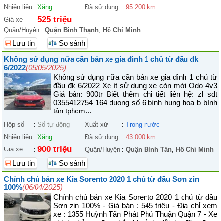
Nhiên liệu
:
Xăng
Đã sử dụng
:
95.200 km
525 triệu
Giá xe
:
Quận/Huyện
:
Quận Bình Thạnh
,
Hồ Chí Minh
Lưu tin
So sánh
Không sử dụng nữa cần bán xe gia đình 1 chủ từ đầu đk
6/2022
(05/05/2025)
Không sử dụng nữa cần bán xe gia đình 1 chủ từ
đầu đk 6/2022 Xe ít sử dụng xe còn mới Odo 4v3
Giá bán: 900tr Biết thêm chi tiết liên hệ: zl sdt
0355412754 164 duong số 6 bình hung hoa b bình
tân tphcm...
Hộp số
:
Số tự động
Xuất xứ
:
Trong nước
Nhiên liệu
:
Xăng
Đã sử dụng
:
43.000 km
900 triệu
Giá xe
:
Quận/Huyện
:
Quận Bình Tân
,
Hồ Chí Minh
Lưu tin
So sánh
Chính chủ bán xe Kia Sorento 2020 1 chủ từ đầu Sơn zin
100%
(06/04/2025)
Chính chủ bán xe Kia Sorento 2020 1 chủ từ đầu
Sơn zin 100% - Giá bán : 545 triệu - Địa chỉ xem
xe : 1355 Huỳnh Tấn Phát Phú Thuận Quận 7 - Xe