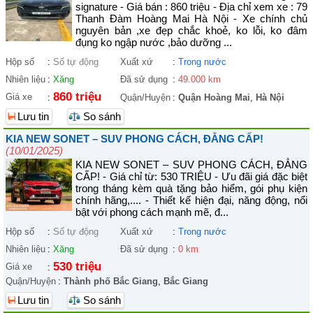
signature - Giá bán : 860 triệu - Địa chỉ xem xe : 79
Thanh Đàm Hoàng Mai Hà Nội - Xe chính chủ
nguyên bản ,xe đẹp chắc khoẻ, ko lỗi, ko đâm
đụng ko ngập nước ,bảo dưỡng ...
Hộp số
:
Số tự động
Xuất xứ
:
Trong nước
Nhiên liệu
:
Xăng
Đã sử dụng
:
49.000 km
860 triệu
Giá xe
:
Quận/Huyện
:
Quận Hoàng Mai
,
Hà Nội
Lưu tin
So sánh
KIA NEW SONET – SUV PHONG CÁCH, ĐẲNG CẤP!
(10/01/2025)
KIA NEW SONET – SUV PHONG CÁCH, ĐẲNG
CẤP! - Giá chỉ từ: 530 TRIỆU - Ưu đãi giá đặc biệt
trong tháng kèm quà tặng bảo hiểm, gói phụ kiện
chính hãng,.... - Thiết kế hiện đại, năng động, nổi
bật với phong cách mạnh mẽ, đ...
Hộp số
:
Số tự động
Xuất xứ
:
Trong nước
Nhiên liệu
:
Xăng
Đã sử dụng
:
0 km
530 triệu
Giá xe
:
Quận/Huyện
:
Thành phố Bắc Giang
,
Bắc Giang
Lưu tin
So sánh