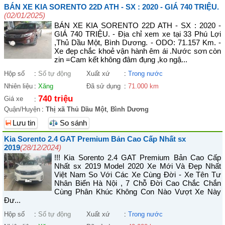
BÁN XE KIA SORENTO 22D ATH - SX : 2020 - GIÁ 740 TRIỆU.
(02/01/2025)
BÁN XE KIA SORENTO 22D ATH - SX : 2020 -
GIÁ 740 TRIỆU. - Địa chỉ xem xe tại 33 Phú Lợi
,Thủ Dầu Một, Bình Dương. - ODO: 71.157 Km. -
Xe đẹp chắc khoẻ vận hành êm ái .Nước sơn còn
zin =Cam kết không đâm đụng ,ko ngậ...
Hộp số
:
Số tự động
Xuất xứ
:
Trong nước
Nhiên liệu
:
Xăng
Đã sử dụng
:
71.000 km
740 triệu
Giá xe
:
Quận/Huyện
:
Thị xã Thủ Dầu Một
,
Bình Dương
Lưu tin
So sánh
Kia Sorento 2.4 GAT Premium Bản Cao Cấp Nhất sx
2019
(28/12/2024)
!!! Kia Sorento 2.4 GAT Premium Bản Cao Cấp
Nhất sx 2019 Model 2020 Xe Mới Và Đẹp Nhất
Việt Nam So Với Các Xe Cùng Đời - Xe Tên Tư
Nhân Biển Hà Nội , 7 Chỗ Đời Cao Chắc Chắn
Cùng Phân Khúc Không Con Nào Vượt Xe Này
Đư...
Hộp số
:
Số tự động
Xuất xứ
:
Trong nước