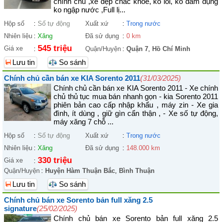
chính chủ ,xe đẹp chắc khoẻ, ko lỗi, ko đâm đụng
ko ngập nước ,Full lị...
Hộp số
:
Số tự động
Xuất xứ
:
Trong nước
Nhiên liệu
:
Xăng
Đã sử dụng
:
0 km
545 triệu
Giá xe
:
Quận/Huyện
:
Quận 7
,
Hồ Chí Minh
Lưu tin
So sánh
Chính chủ cần bán xe KIA Sorento 2011
(31/03/2025)
Chính chủ cần bán xe KIA Sorento 2011 - Xe chính
chủ thủ tục mua bán nhanh gọn - kia Sorento 2011
phiên bản cao cấp nhập khẩu , máy zin - Xe gia
đình, ít dùng , giữ gìn cẩn thận , - Xe số tự động,
máy xăng 7 chỗ ...
Hộp số
:
Số tự động
Xuất xứ
:
Trong nước
Nhiên liệu
:
Xăng
Đã sử dụng
:
148.000 km
330 triệu
Giá xe
:
Quận/Huyện
:
Huyện Hàm Thuận Bắc
,
Bình Thuận
Lưu tin
So sánh
Chính chủ bán xe Sorento bản full xăng 2.5
signature
(25/02/2025)
Chính chủ bán xe Sorento bản full xăng 2.5