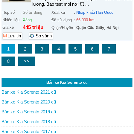
lượng. Bao test mọi nơi 💥 ...
Hộp số
:
Số tự động
Xuất xứ
:
Nhập khẩu Hàn Quốc
Nhiên liệu
:
Xăng
Đã sử dụng
:
66.000 km
445 triệu
Giá xe
:
Quận/Huyện
:
Quận Cầu Giấy
,
Hà Nội
Lưu tin
So sánh
1
2
3
4
5
6
7
8
>>
Bán xe Kia Sorento cũ
Bán xe Kia Sorento 2021 cũ
Bán xe Kia Sorento 2020 cũ
Bán xe Kia Sorento 2019 cũ
Bán xe Kia Sorento 2018 cũ
Bán xe Kia Sorento 2017 cũ