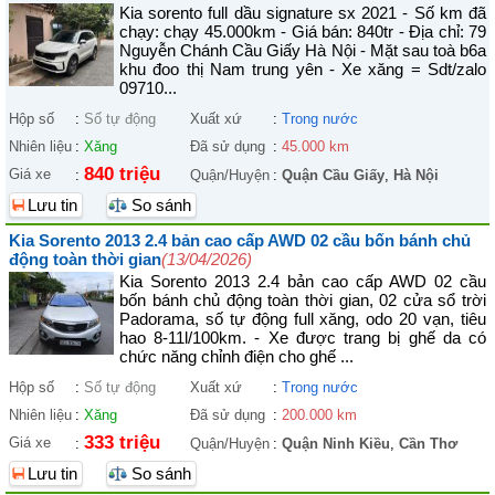
Kia sorento full dầu signature sx 2021 - Số km đã
chạy: chạy 45.000km - Giá bán: 840tr - Địa chỉ: 79
Nguyễn Chánh Cầu Giấy Hà Nội - Mặt sau toà b6a
khu đoo thị Nam trung yên - Xe xăng = Sdt/zalo
09710...
Hộp số
:
Số tự động
Xuất xứ
:
Trong nước
Nhiên liệu
:
Xăng
Đã sử dụng
:
45.000 km
840 triệu
Giá xe
:
Quận/Huyện
:
Quận Cầu Giấy
,
Hà Nội
Lưu tin
So sánh
Kia Sorento 2013 2.4 bản cao cấp AWD 02 cầu bốn bánh chủ
động toàn thời gian
(13/04/2026)
Kia Sorento 2013 2.4 bản cao cấp AWD 02 cầu
bốn bánh chủ động toàn thời gian, 02 cửa sổ trời
Padorama, số tự động full xăng, odo 20 vạn, tiêu
hao 8-11l/100km. - Xe được trang bị ghế da có
chức năng chỉnh điện cho ghế ...
Hộp số
:
Số tự động
Xuất xứ
:
Trong nước
Nhiên liệu
:
Xăng
Đã sử dụng
:
200.000 km
333 triệu
Giá xe
:
Quận/Huyện
:
Quận Ninh Kiều
,
Cần Thơ
Lưu tin
So sánh