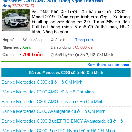
Mercedes C300 AMG 2019, Trắng Ngọc Trinh bao
đẹp
(21/07/2026)
🌟 DNZ Phố Xe Lướt cần bán xe lướt C300 –
Model 2019, Trắng ngọc trinh cực đẹp. - Xe trang
bị full option với: động cơ 2.0L Turbo-245 Hp, đèn
Full Led thông minh, 5 chế độ lái thể thao, HUD
kính, Nâng hạ gầm
Hộp số
:
Số tự động
Xuất xứ
:
Trong nước
Nhiên liệu
:
Xăng
Đã sử dụng
:
65.000 km
799 triệu
Giá xe
:
Quận/Huyện
:
Quận 7
,
Hồ Chí Minh
Xem thêm các tin khác
Bán xe Mercedes C300 cũ ở Hồ Chí Minh
Bán xe Mercedes C300 cũ ở Hồ Chí Minh
Bán xe Mercedes C300 AMG cũ ở Hồ Chí Minh
Bán xe Mercedes C300 AMG Plus cũ ở Hồ Chí Minh
Bán xe Mercedes C300 Avantgarde cũ ở Hồ Chí Minh
Bán xe Mercedes C300 BlueEFFICIENCY Avantgarde cũ ở Hồ
Chí Minh
Bán xe Mercedes C300 BlueTEC Hybrid cũ ở Hồ Chí Minh