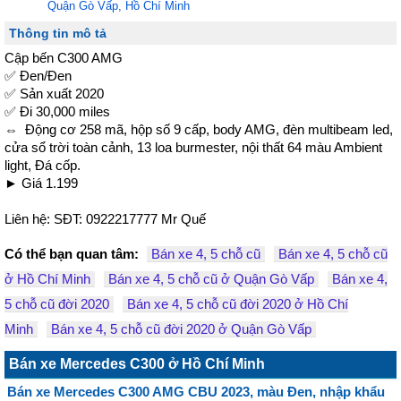
Quận Gò Vấp, Hồ Chí Minh
Thông tin mô tả
Cập bến C300 AMG 

✅ Đen/Đen

✅ Sản xuất 2020

✅ Đi 30,000 miles 

⇔  Động cơ 258 mã, hộp số 9 cấp, body AMG, đèn multibeam led, 
cửa sổ trời toàn cảnh, 13 loa burmester, nội thất 64 màu Ambient 
light, Đá cốp.

► Giá 1.199

Liên hệ: SĐT: 0922217777 Mr Quế
Có thể bạn quan tâm:
Bán xe 4, 5 chỗ cũ
Bán xe 4, 5 chỗ cũ
ở Hồ Chí Minh
Bán xe 4, 5 chỗ cũ ở Quận Gò Vấp
Bán xe 4,
5 chỗ cũ đời 2020
Bán xe 4, 5 chỗ cũ đời 2020 ở Hồ Chí
Minh
Bán xe 4, 5 chỗ cũ đời 2020 ở Quận Gò Vấp
Bán xe Mercedes C300 ở Hồ Chí Minh
Bán xe Mercedes C300 AMG CBU 2023, màu Đen, nhập khẩu