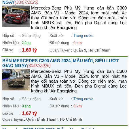
NGAY
(30/07/2026)
Mercedes-Benz Phú Mỹ Hưng cần bán C300
AMG, Bản V1 - Model 2024, form mới nhất Xe
thay đổi hoàn toàn với Động cơ điện mới, màn
hình MBUX cải tiến, Đèn pha Digital cùng Lọc
không khí Air Energizing
Hộp số
:
Số tự động
Xuất xứ
:
Trong nước
Nhiên liệu
:
Xăng
Đã sử dụng
:
0 km
1,69 tỷ
Giá xe
:
Quận/Huyện
:
Quận 9
,
Hồ Chí Minh
BÁN MERCEDES C300 AMG 2024, MẪU MỚI, SIÊU LƯỚT
GIAO NGAY
(30/07/2026)
Mercedes-Benz Phú Mỹ Hưng cần bán C300
AMG, Bản V1 - Model 2024, form mới nhất Xe
thay đổi hoàn toàn với Động cơ điện mới, màn
hình MBUX cải tiến, Đèn pha Digital cùng Lọc
không khí Air Energizing
Hộp số
:
Số tự động
Xuất xứ
:
Trong nước
Nhiên liệu
:
Xăng
Đã sử dụng
:
0 km
1,67 tỷ
Giá xe
:
Quận/Huyện
:
Quận Bình Thạnh
,
Hồ Chí Minh