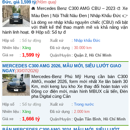
Đức, giá 1,599 tỷ
(Hôm qua)
🚘 Mercedes Benz C300 AMG CBU – 2023 🎨 Xe
Màu Đen | Nội Thất Nâu Đen | Nhập Khẩu Đức 👉
Là dòng xe nhập khẩu nguyên chiếc (CBU) nổi bật
với thiết kế thể thao mạnh mẽ và khả năng vận
hành linh hoạt. ⚙️ Hộp số: Số tự đ
Hộp số
:
Số tự động
Xuất xứ
:
Nhập khẩu Đức
Nhiên liệu
:
Xăng
Đã sử dụng
:
30.000 km
1,599 tỷ
Giá xe
:
Quận/Huyện
:
Quận 2
,
Hồ Chí Minh
MERCEDES C300 AMG 2026, MẪU MỚI, SIÊU LƯỚT GIAO
NGAY
(30/07/2026)
Mercedes-Benz Phú Mỹ Hưng cần bán C300
AMG, model 2026, form mới nhất Xe lăn bánh 30
Km, mới keng lưu kho Xe thay đổi hoàn toàn với
Động cơ điện mới, màn hình MBUX cải tiến, Đèn
pha Digital cùng Cản
Hộp số
:
Số tự động
Xuất xứ
:
Trong nước
Nhiên liệu
:
Xăng
Đã sử dụng
:
2.000 km
1,666 tỷ
Giá xe
:
Quận/Huyện
:
Quận Tân Bình
,
Hồ Chí Minh
BÁN MERCEDES C300 AMG 2024, MẪU MỚI, SIÊU LƯỚT