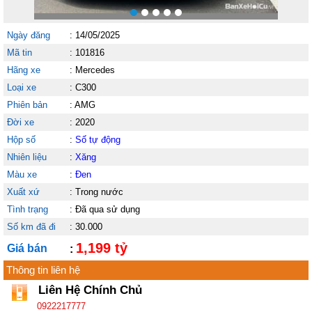
Ngày đăng
:
14/05/2025
Mã tin
:
101816
Hãng xe
:
Mercedes
Loại xe
:
C300
Phiên bản
:
AMG
Đời xe
:
2020
Hộp số
:
Số tự động
Nhiên liệu
:
Xăng
Màu xe
:
Đen
Xuất xứ
:
Trong nước
Tình trạng
:
Đã qua sử dụng
Số km đã đi
:
30.000
1,199 tỷ
Giá bán
:
Thông tin liên hệ
Liên Hệ Chính Chủ
0922217777