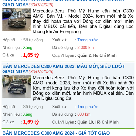
GIAO NGAY
(30/07/2026)
Mercedes-Benz Phú Mỹ Hưng cần bán C300
AMG, Bản V1 - Model 2024, form mới nhất Xe
thay đổi hoàn toàn với Động cơ điện mới, màn
hình MBUX cải tiến, Đèn pha Digital cùng Lọc
không khí Air Energizing
Hộp số
:
Số tự động
Xuất xứ
:
Trong nước
Nhiên liệu
:
Xăng
Đã sử dụng
:
2.000 km
1,65 tỷ
Giá xe
:
Quận/Huyện
:
Quận 2
,
Hồ Chí Minh
BÁN MERCEDES C300 AMG 2023, MẪU MỚI, SIÊU LƯỚT
GIAO NGAY
(30/07/2026)
Mercedes-Benz Phú Mỹ Hưng cần bán C300
AMG, model 2023, form mới nhất Xe lăn bánh 30
Km, mới keng lưu kho Xe thay đổi hoàn toàn với
Động cơ điện mới, màn hình MBUX cải tiến, Đèn
pha Digital cùng Ca
Hộp số
:
Số tự động
Xuất xứ
:
Trong nước
Nhiên liệu
:
Xăng
Đã sử dụng
:
800 km
1,69 tỷ
Giá xe
:
Quận/Huyện
:
Quận 10
,
Hồ Chí Minh
BÁN MERCEDES C300 AMG 2024 - GIÁ TỐT GIAO