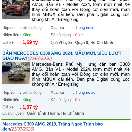
AMG, Bản V1 - Model 2024, form mới nhất Xe
thay đổi hoàn toàn với Động cơ điện mới, màn
hình MBUX cải tiến, Đèn pha Digital cùng Lọc
không khí Air Energizing
Hộp số
:
Số tự động
Xuất xứ
:
Trong nước
Nhiên liệu
:
Xăng
Đã sử dụng
:
0 km
1,69 tỷ
Giá xe
:
Quận/Huyện
:
Quận 9
,
Hồ Chí Minh
BÁN MERCEDES C300 AMG 2024, MẪU MỚI, SIÊU LƯỚT
GIAO NGAY
(30/07/2026)
Mercedes-Benz Phú Mỹ Hưng cần bán C300
AMG, Bản V1 - Model 2024, form mới nhất Xe
thay đổi hoàn toàn với Động cơ điện mới, màn
hình MBUX cải tiến, Đèn pha Digital cùng Lọc
không khí Air Energizing
Hộp số
:
Số tự động
Xuất xứ
:
Trong nước
Nhiên liệu
:
Xăng
Đã sử dụng
:
0 km
1,67 tỷ
Giá xe
:
Quận/Huyện
:
Quận Bình Thạnh
,
Hồ Chí Minh
Mercedes C300 AMG 2019, Trắng Ngọc Trinh bao
đẹp
(21/07/2026)