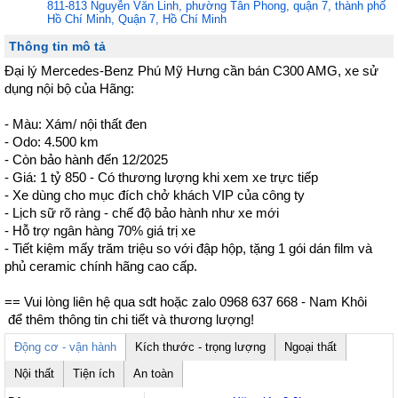
811-813 Nguyễn Văn Linh, phường Tân Phong, quận 7, thành phố
Hồ Chí Minh, Quận 7, Hồ Chí Minh
Thông tin mô tả
Đại lý Mercedes-Benz Phú Mỹ Hưng cần bán C300 AMG, xe sử 
dụng nội bộ của Hãng:

- Màu: Xám/ nội thất đen

- Odo: 4.500 km

- Còn bảo hành đến 12/2025

- Giá: 1 tỷ 850 - Có thương lượng khi xem xe trực tiếp

- Xe dùng cho mục đích chở khách VIP của công ty

- Lịch sữ rõ ràng - chế độ bảo hành như xe mới

- Hỗ trợ ngân hàng 70% giá trị xe

- Tiết kiệm mấy trăm triệu so với đập hộp, tặng 1 gói dán film và 
phủ ceramic chính hãng cao cấp.

== Vui lòng liên hệ qua sdt hoặc zalo 0968 637 668 - Nam Khôi

 để thêm thông tin chi tiết và thương lượng!
Động cơ - vận hành
Kích thước - trọng lượng
Ngoại thất
Nội thất
Tiện ích
An toàn