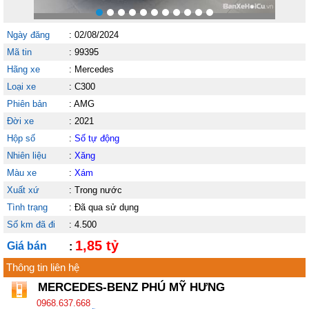
Ngày đăng
:
02/08/2024
Mã tin
:
99395
Hãng xe
:
Mercedes
Loại xe
:
C300
Phiên bản
:
AMG
Đời xe
:
2021
Hộp số
:
Số tự động
Nhiên liệu
:
Xăng
Màu xe
:
Xám
Xuất xứ
:
Trong nước
Tình trạng
:
Đã qua sử dụng
Số km đã đi
:
4.500
1,85 tỷ
Giá bán
:
Thông tin liên hệ
MERCEDES-BENZ PHÚ MỸ HƯNG
0968.637.668