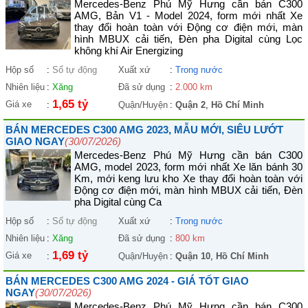
Mercedes-Benz Phú Mỹ Hưng cần bán C300
AMG, Bản V1 - Model 2024, form mới nhất Xe
thay đổi hoàn toàn với Động cơ điện mới, màn
hình MBUX cải tiến, Đèn pha Digital cùng Lọc
không khí Air Energizing
Hộp số
:
Số tự động
Xuất xứ
:
Trong nước
Nhiên liệu
:
Xăng
Đã sử dụng
:
2.000 km
1,65 tỷ
Giá xe
:
Quận/Huyện
:
Quận 2
,
Hồ Chí Minh
BÁN MERCEDES C300 AMG 2023, MẪU MỚI, SIÊU LƯỚT
GIAO NGAY
(30/07/2026)
Mercedes-Benz Phú Mỹ Hưng cần bán C300
AMG, model 2023, form mới nhất Xe lăn bánh 30
Km, mới keng lưu kho Xe thay đổi hoàn toàn với
Động cơ điện mới, màn hình MBUX cải tiến, Đèn
pha Digital cùng Ca
Hộp số
:
Số tự động
Xuất xứ
:
Trong nước
Nhiên liệu
:
Xăng
Đã sử dụng
:
800 km
1,69 tỷ
Giá xe
:
Quận/Huyện
:
Quận 10
,
Hồ Chí Minh
BÁN MERCEDES C300 AMG 2024 - GIÁ TỐT GIAO
NGAY
(30/07/2026)
Mercedes-Benz Phú Mỹ Hưng cần bán C300