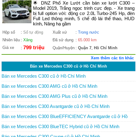
🌟 DNZ Phố Xe Lướt cần bán xe lướt C300 –
Model 2019, Trắng ngọc trinh cực đẹp. - Xe trang
bị full option với: động cơ 2.0L Turbo-245 Hp, đèn
Full Led thông minh, 5 chế độ lái thể thao, HUD
kính, Nâng hạ gầm
Hộp số
:
Số tự động
Xuất xứ
:
Trong nước
Nhiên liệu
:
Xăng
Đã sử dụng
:
65.000 km
799 triệu
Giá xe
:
Quận/Huyện
:
Quận 7
,
Hồ Chí Minh
Xem thêm các tin khác
Bán xe Mercedes C300 cũ ở Hồ Chí Minh
Bán xe Mercedes C300 cũ ở Hồ Chí Minh
Bán xe Mercedes C300 AMG cũ ở Hồ Chí Minh
Bán xe Mercedes C300 AMG Plus cũ ở Hồ Chí Minh
Bán xe Mercedes C300 Avantgarde cũ ở Hồ Chí Minh
Bán xe Mercedes C300 BlueEFFICIENCY Avantgarde cũ ở Hồ
Chí Minh
Bán xe Mercedes C300 BlueTEC Hybrid cũ ở Hồ Chí Minh
Bán xe Mercedes C300 Coupe cũ ở Hồ Chí Minh