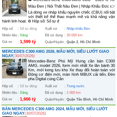
Màu Đen | Nội Thất Nâu Đen | Nhập Khẩu Đức 👉
Là dòng xe nhập khẩu nguyên chiếc (CBU) nổi bật
với thiết kế thể thao mạnh mẽ và khả năng vận
hành linh hoạt. ⚙️ Hộp số: Số tự đ
Hộp số
:
Số tự động
Xuất xứ
:
Nhập khẩu Đức
Nhiên liệu
:
Xăng
Đã sử dụng
:
30.000 km
1,599 tỷ
Giá xe
:
Quận/Huyện
:
Quận 2
,
Hồ Chí Minh
MERCEDES C300 AMG 2026, MẪU MỚI, SIÊU LƯỚT GIAO
NGAY
(30/07/2026)
Mercedes-Benz Phú Mỹ Hưng cần bán C300
AMG, model 2026, form mới nhất Xe lăn bánh 30
Km, mới keng lưu kho Xe thay đổi hoàn toàn với
Động cơ điện mới, màn hình MBUX cải tiến, Đèn
pha Digital cùng Cản
Hộp số
:
Số tự động
Xuất xứ
:
Trong nước
Nhiên liệu
:
Xăng
Đã sử dụng
:
2.000 km
1,666 tỷ
Giá xe
:
Quận/Huyện
:
Quận Tân Bình
,
Hồ Chí Minh
BÁN MERCEDES C300 AMG 2024, MẪU MỚI, SIÊU LƯỚT
GIAO NGAY
(30/07/2026)