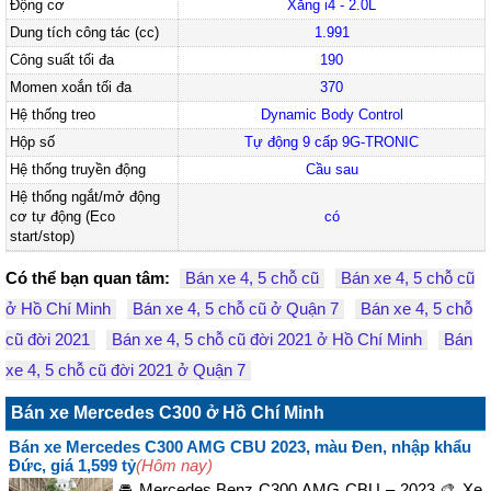
Động cơ
Xăng i4 - 2.0L
Dung tích công tác (cc)
1.991
Công suất tối đa
190
Momen xoắn tối đa
370
Hệ thống treo
Dynamic Body Control
Hộp số
Tự động 9 cấp 9G-TRONIC
Hệ thống truyền động
Cầu sau
Hệ thống ngắt/mở động
cơ tự động (Eco
có
start/stop)
Có thể bạn quan tâm:
Bán xe 4, 5 chỗ cũ
Bán xe 4, 5 chỗ cũ
ở Hồ Chí Minh
Bán xe 4, 5 chỗ cũ ở Quận 7
Bán xe 4, 5 chỗ
cũ đời 2021
Bán xe 4, 5 chỗ cũ đời 2021 ở Hồ Chí Minh
Bán
xe 4, 5 chỗ cũ đời 2021 ở Quận 7
Bán xe Mercedes C300 ở Hồ Chí Minh
Bán xe Mercedes C300 AMG CBU 2023, màu Đen, nhập khẩu
Đức, giá 1,599 tỷ
(Hôm nay)
🚘 Mercedes Benz C300 AMG CBU – 2023 🎨 Xe