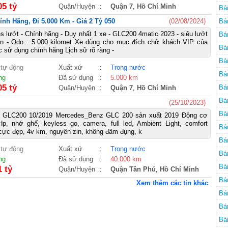
05 tỷ
Quận/Huyện
:
Quận 7
,
Hồ Chí Minh
Bá
h Hãng, Đi 5.000 Km - Giá 2 Tỷ 050
(02/08/2024)
Bá
 lướt - Chính hãng - Duy nhất 1 xe - GLC200 4matic 2023 - siêu lướt
Bá
đen - Odo : 5.000 kilomet Xe dùng cho mục đích chở khách VIP của
Bá
 sử dụng chính hãng Lịch sữ rõ ràng -
Bá
 tự động
Xuất xứ
:
Trong nước
Bá
ng
Đã sử dụng
:
5.000 km
05 tỷ
Bá
Quận/Huyện
:
Quận 7
,
Hồ Chí Minh
Bá
(25/10/2023)
Bá
 GLC200 10/2019 Mercedes_Benz GLC 200 sản xuất 2019 Động cơ
Hp, nhớ ghế, keyless go, camera, full led, Ambient Light, comfort
Bá
 cực đẹp, 4v km, nguyên zin, không đâm đụng, k
Bá
 tự động
Xuất xứ
:
Trong nước
Bá
ng
Đã sử dụng
:
40.000 km
Bá
1 tỷ
Quận/Huyện
:
Quận Tân Phú
,
Hồ Chí Minh
Bá
Xem thêm các tin khác
Bá
Bá
Bá