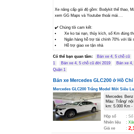
Xe nâng cấp gói độ gồm: Bodykit thể thao, 
xem GG Maps và Youtube thoải mái….

✔️ Chúng tôi cam kết: 

•	Xe ko tai nạn, thủy kích, số Km đúng theo xe

•	Ngân hàng hỗ trợ tài chính 70% với lãi suất ưu đãi.

•	Hỗ trợ giao xe tận nhà
Có thể bạn quan tâm:
Bán xe 4, 5 chỗ cũ
1
Bán xe 4, 5 chỗ cũ đời 2019
Bán xe 4,
Quận 1
Bán xe Mercedes GLC200 ở Hồ Chí
Mercedes GLC200 Trắng Model Mới Siêu Lươ
Mercedes Benz 
Màu: Trắng/ nộ
km: 5.000 Km - B
Hộp số
:
Số
Nhiên liệu
:
Xă
2,
Giá xe
: