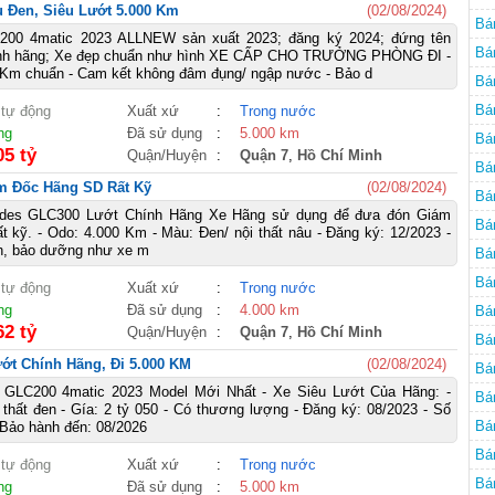
u Đen, Siêu Lướt 5.000 Km
(02/08/2024)
Bá
200 4matic 2023 ALLNEW sản xuất 2023; đăng ký 2024; đứng tên
Bá
hính hãng; Xe đẹp chuẩn như hình XE CẤP CHO TRƯỞNG PHÒNG ĐI -
 Km chuẩn - Cam kết không đâm đụng/ ngập nước - Bảo d
Bá
Bá
 tự động
Xuất xứ
:
Trong nước
ng
Đã sử dụng
:
5.000 km
Bá
05 tỷ
Quận/Huyện
:
Quận 7
,
Hồ Chí Minh
Bá
Đốc Hãng SD Rất Kỹ
(02/08/2024)
Bá
des GLC300 Lướt Chính Hãng Xe Hãng sử dụng để đưa đón Giám
Bá
ất kỹ. - Odo: 4.000 Km - Màu: Đen/ nội thất nâu - Đăng ký: 12/2023 -
̀nh, bảo dưỡng như xe m
Bá
Bá
 tự động
Xuất xứ
:
Trong nước
ng
Đã sử dụng
:
4.000 km
Bá
62 tỷ
Quận/Huyện
:
Quận 7
,
Hồ Chí Minh
Bá
́t Chính Hãng, Đi 5.000 KM
(02/08/2024)
Bá
GLC200 4matic 2023 Model Mới Nhất - Xe Siêu Lướt Của Hãng: -
Bá
i thất đen - Gía: 2 tỷ 050 - Có thương lượng - Đăng ký: 08/2023 - Số
Bá
ảo hành đến: 08/2026
Bá
 tự động
Xuất xứ
:
Trong nước
Bá
ng
Đã sử dụng
:
5.000 km