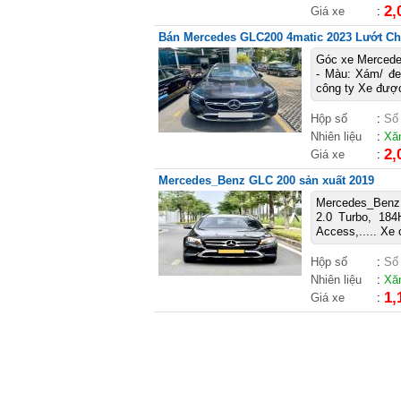
2,
Giá xe
:
Bán Mercedes GLC200 4matic 2023 Lướt Chín
Góc xe Mercedes
- Màu: Xám/ 
công ty Xe được
Hộp số
:
Số
Nhiên liệu
:
Xă
2,
Giá xe
:
Mercedes_Benz GLC 200 sản xuất 2019
Mercedes_Benz
2.0 Turbo, 184
Access,..... Xe
Hộp số
:
Số
Nhiên liệu
:
Xă
1,
Giá xe
: