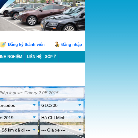
Đăng ký thành viên
Đăng nhập
INH NGHIỆM
LIÊN HỆ - GÓP Ý
ercedes
GLC200
ời 2019
Hồ Chí Minh
- Số km đã đi ---
--- Giá xe ---