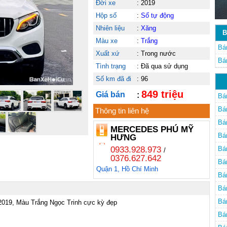
Đời xe
:
2019
Hộp số
:
Số tự động
Nhiên liệu
:
Xăng
B
Màu xe
:
Trắng
Bá
Xuất xứ
:
Trong nước
Bá
Tình trạng
:
Đã qua sử dụng
Mi
Số km đã đi
:
96
849 triệu
Giá bán
:
Bá
Bá
Thông tin liên hệ
Bá
MERCEDES PHÚ MỸ
Bá
HƯNG
0933.928.973
Bá
/
0376.627.642
Bá
Quận 1, Hồ Chí Minh
Bá
Bá
Bá
2019, Màu Trắng Ngọc Trinh cực kỳ đẹp

Bá