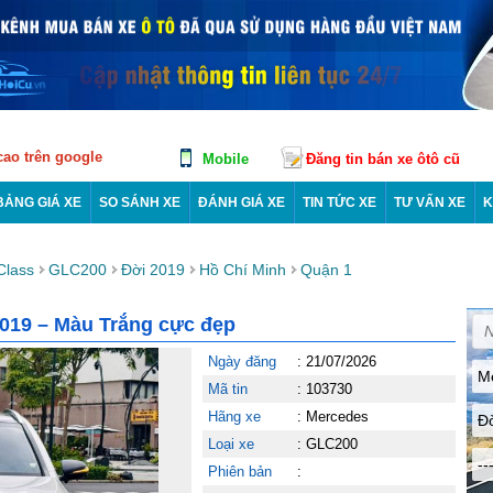
 cao trên google
Mobile
Đăng tin bán xe ôtô cũ
BẢNG GIÁ XE
SO SÁNH XE
ĐÁNH GIÁ XE
TIN TỨC XE
TƯ VẤN XE
K
Class
GLC200
Đời 2019
Hồ Chí Minh
Quận 1
19 – Màu Trắng cực đẹp
Ngày đăng
:
21/07/2026
M
Mã tin
:
103730
Hãng xe
:
Mercedes
Đ
Loại xe
:
GLC200
--
Phiên bản
: