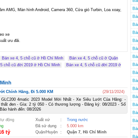
Bá
Bá
Mâm AMG, Màn hình Android, Camera 360, Cửa gió Turbin, Loa xoay, 
Bá
Bá
Bá
Bá
Bá
Bá
Bán xe 4, 5 chỗ cũ ở Hồ Chí Minh
Bán xe 4, 5 chỗ cũ ở Quận
Bá
 5 chỗ cũ đời 2019 ở Hồ Chí Minh
Bán xe 4, 5 chỗ cũ đời 2019 ở
Bá
Bá
 Minh
Bá
́t Chính Hãng, Đi 5.000 KM
(29/11/2024)
Bá
GLC200 4matic 2023 Model Mới Nhất - Xe Siêu Lướt Của Hãng: -
i thất đen - Gía: 2 tỷ 050 - Có thương lượng - Đăng ký: 08/2023 - Số
Bá
ảo hành đến: 08/2026
Bá
 tự động
Xuất xứ
:
Trong nước
Bá
ng
Đã sử dụng
:
5.000 km
Bá
16 tỷ
Quận/Huyện
:
Quận 7
,
Hồ Chí Minh
Bá