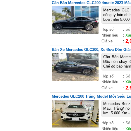
Cần Bán Mercedes GLC200 4matic 2023 Mà
Mercedes GLC 
công ty bán c
Lướt nhẹ 5.000
Hộp số
:
Số
Nhiên liệu
:
Xă
2,
Giá xe
:
Bán Xe Mercedes GLC300, Xe Đưa Đón Giám 
Cần Bán Merce
Đốc nên chạy r
Chế độ bảo ha
Hộp số
:
Số
Nhiên liệu
:
Xă
2,
Giá xe
:
Mercedes GLC200 Trắng Model Mới Siêu Lươ
Mercedes Benz 
Màu: Trắng/ nộ
km: 5.000 Km - B
Hộp số
:
Số
Nhiên liệu
:
Xă