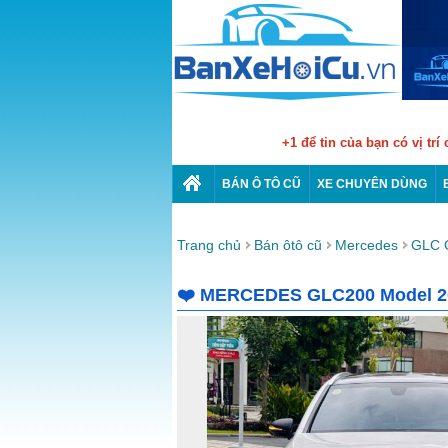
+1 để tin của bạn có vị trí
BÁN Ô TÔ CŨ
XE CHUYÊN DÙNG
Trang chủ
Bán ôtô cũ
Mercedes
GLC 
❤️ MERCEDES GLC200 Model 20