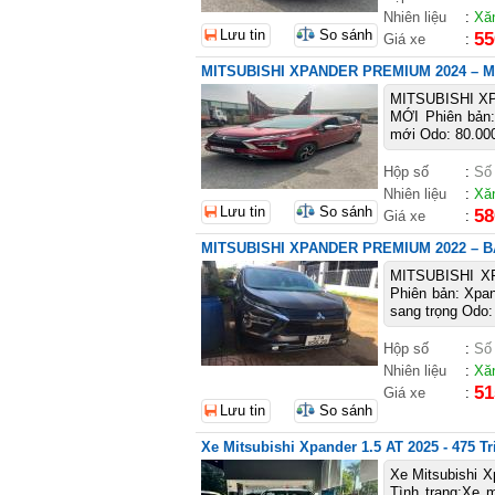
Nhiên liệu
:
Xă
Lưu tin
So sánh
55
Giá xe
:
MITSUBISHI XPANDER PREMIUM 2024 – 
MITSUBISHI X
MỚI Phiên bản
mới Odo: 80.00
Hộp số
:
Số
Nhiên liệu
:
Xă
Lưu tin
So sánh
58
Giá xe
:
MITSUBISHI XPANDER PREMIUM 2022 – B
MITSUBISHI X
Phiên bản: Xpa
sang trọng Odo:
Hộp số
:
Số
Nhiên liệu
:
Xă
51
Giá xe
:
Lưu tin
So sánh
Xe Mitsubishi Xpander 1.5 AT 2025 - 475 Tr
Xe Mitsubishi X
Tình trạng:Xe 