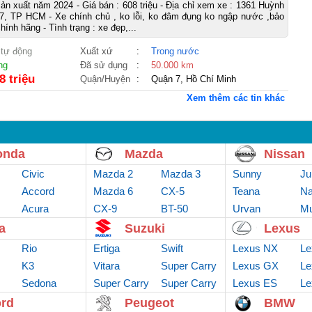
ản xuất năm 2024 - Giá bán : 608 triệu - Địa chỉ xem xe : 1361 Huỳnh
7, TP HCM - Xe chính chủ , ko lỗi, ko đâm đụng ko ngập nước ,bảo
ính hãng - Tình trạng : xe đẹp,...
 tự động
Xuất xứ
:
Trong nước
ng
Đã sử dụng
:
50.000 km
8 triệu
Quận/Huyện
:
Quận 7, Hồ Chí Minh
Xem thêm các tin khác
onda
Mazda
Nissan
Civic
Mazda 2
Mazda 3
Sunny
Ju
Accord
Mazda 6
CX-5
Teana
Na
Acura
CX-9
BT-50
Urvan
Mu
a
Suzuki
Lexus
Rio
Ertiga
Swift
Lexus NX
Le
K3
Vitara
Super Carry
Lexus GX
Le
Sedona
Super Carry
Van
Super Carry
Lexus ES
Le
truck
Pro
rd
Peugeot
BMW