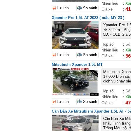
Nhiên liệu
:
Xă
Lưu tin
So sánh
41
Giá xe
:
Xpander Pre 1.5L AT 2022 ( mẫu MY 23 )
Xpander Pre 1.
75.322km - Phụ 
5D. - CCB Giá 5
Hộp số
:
Số
Nhiên liệu
:
Xă
Lưu tin
So sánh
56
Giá xe
:
Mitsubishi Xpander 1.5L MT
Mitsubishi Xpand
17.000 Biển so
dịch vụ chạy siê
Hộp số
:
Số
Nhiên liệu
:
Xă
Lưu tin
So sánh
47
Giá xe
:
Cần Bán Xe Mitsubishi Xpander 1.5L AT - 57
Cần Bán Xe Mits
khẩu Tình trạn
Trắng Màu nội t