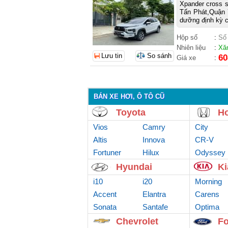
Xpander cross s
Tấn Phát,Quận 
dưỡng định kỳ ch
Hộp số
:
Số
Nhiên liệu
:
Xă
Lưu tin
So sánh
60
Giá xe
:
BÁN XE HƠI, Ô TÔ CŨ
Toyota
H
Vios
Camry
City
Altis
Innova
CR-V
Fortuner
Hilux
Odyssey
Hyundai
Ki
i10
i20
Morning
Accent
Elantra
Carens
Sonata
Santafe
Optima
Chevrolet
Fo