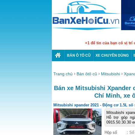
+1 để tin của bạn có vị trí
BÁN Ô TÔ CŨ
XE CHUYÊN DÙNG
Trang chủ
Bán ôtô cũ
Mitsubishi
Xpan
Bán xe Mitsubishi Xpander c
Chí Minh, xe 
Mitsubishi xpander 2021 - Động cơ 1.5L số 
Mitsubishi xpan
Hỗ trợ góp ng
0915.50.30.30 e
Hộp số
:
Số