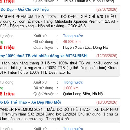
9 triệu
Quận/Huyện
:
Thị xã Thuận An, Bình Dương
Đỏ Đẹp – Giá Chỉ 570 Triệu
(27/07/2026)
ANDER PREMIUM 1.5 AT 2025 – ĐỎ ĐẸP – GIÁ CHỈ 570 TRIỆU -
ử dụng kỹ, còn rất mới. - Hãng: Mitsubishi Xpander Premium 1.5 AT -
025 - Động cơ xăng – Hộp số tự động - ODO: 46.8...
 tự động
Xuất xứ
:
Trong nước
ng
Đã sử dụng
:
46.820 km
0 triệu
Quận/Huyện
:
Huyện Xuân Lộc, Đồng Nai
 trợ 100% thuế TB với nhiều dòng xe MITSUBISHI
(12/03/2026)
h sách bán hàng tháng 3 Hỗ trợ 100% thuế TB với nhiều dòng xe
nder hỗ trợ tương đương 100% TTB (cụ thể từng phiên bản) Xforce
50TR Triton hỗ trợ 100% TTB Destinator h...
 tự động
Xuất xứ
:
Trong nước
ng
Đã sử dụng
:
1.000 km
8 triệu
Quận/Huyện
:
Quận Long Biên, Hà Nội
Đỏ Đô Thể Thao – Xe Đẹp Như Mới
(10/03/2026)
PANDER PREMIUM 2024 – MÀU ĐỎ ĐÔ THỂ THAO – XE ĐẸP NHƯ
: Premium Năm SX: 2024 Đăng ký: 12/2024 Chủ sử dụng: 1 chủ từ
 km Lốp sơ-cua chưa hạ - Trang bị & nâ...
 tự động
Xuất xứ
:
Trong nước