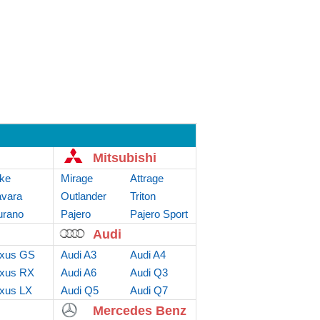
Mitsubishi
ke
Mirage
Attrage
vara
Outlander
Triton
rano
Sport
Pajero
Pajero Sport
Audi
xus GS
Audi A3
Audi A4
xus RX
Audi A6
Audi Q3
xus LX
Audi Q5
Audi Q7
Mercedes Benz