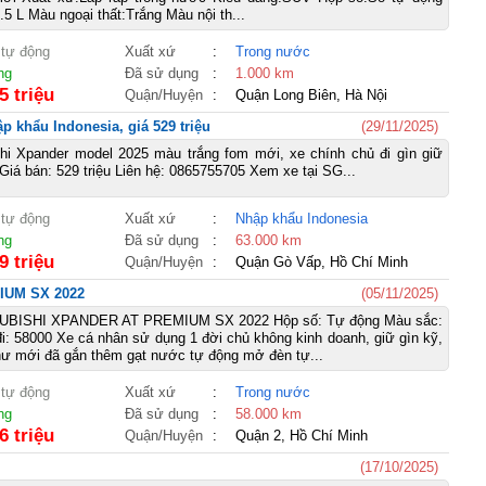
5 L Màu ngoại thất:Trắng Màu nội th...
 tự động
Xuất xứ
:
Trong nước
ng
Đã sử dụng
:
1.000 km
5 triệu
Quận/Huyện
:
Quận Long Biên, Hà Nội
 khẩu Indonesia, giá 529 triệu
(29/11/2025)
hi Xpander model 2025 màu trắng fom mới, xe chính chủ đi gìn giữ
 Giá bán: 529 triệu Liên hệ: 0865755705 Xem xe tại SG...
 tự động
Xuất xứ
:
Nhập khẩu Indonesia
ng
Đã sử dụng
:
63.000 km
9 triệu
Quận/Huyện
:
Quận Gò Vấp, Hồ Chí Minh
IUM SX 2022
(05/11/2025)
BISHI XPANDER AT PREMIUM SX 2022 Hộp số: Tự động Màu sắc:
: 58000 Xe cá nhân sử dụng 1 đời chủ không kinh doanh, giữ gìn kỹ,
như mới đã gắn thêm gạt nước tự động mở đèn tự...
 tự động
Xuất xứ
:
Trong nước
ng
Đã sử dụng
:
58.000 km
6 triệu
Quận/Huyện
:
Quận 2, Hồ Chí Minh
(17/10/2025)