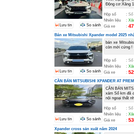
Động cơ:Xăng 1.
Hộp số
:
Số
Nhiên liệu
:
Xă
Lưu tin
So sánh
47
Giá xe
:
Bán xe Mitsubishi Xpander model 2025 nhập
bán xe Mitsubis
còn mới cứng !
Hộp số
:
Số
Nhiên liệu
:
Xă
Lưu tin
So sánh
52
Giá xe
:
CẦN BÁN MITSUBISHI XPANDER AT PREM
CẦN BÁN MITSU
xám Số km đã đi
nội ngoại thất 
Hộp số
:
Số
Nhiên liệu
:
Xă
Lưu tin
So sánh
53
Giá xe
:
Xpander cross sản xuất năm 2024