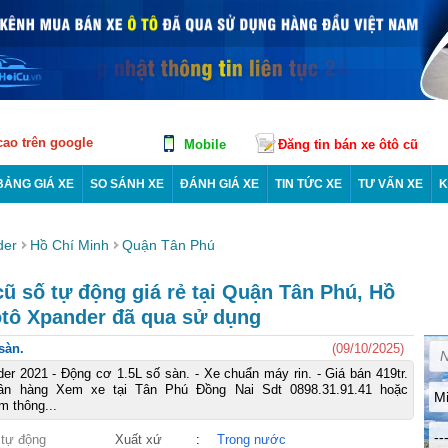
 cao trên google
Mobile
Đăng tin bán xe ôtô cũ
BẢNG GIÁ XE
SO SÁNH XE
ĐÁNH GIÁ XE
TIN TỨC XE
TƯ VẤN XE
K
der
Hồ Chí Minh
Quận Tân Phú
ũ số tự động giá rẻ tại Quận Tân Phú, Hồ
ôtô Xpander đã qua sử dụng
sàn.
(09/10/2025)
der 2021 - Động cơ 1.5L số sàn. - Xe chuẩn máy rin. - Giá bán 419tr.
ân hàng Xem xe tại Tân Phú Đồng Nai Sdt 0898.31.91.41 hoặc
Mi
m thông...
--
 tự động
Xuất xứ
:
Trong nước