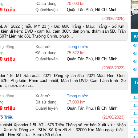
ng
Đã sử dụng
:
70.000 km
--
9 triệu
Quận/Huyện
:
Quận Tân Phú, Hồ Chí Minh
(20/06/2025)
5L AT 2022 ( mẫu MY 23 ) - Bs: 60K Trắng - Màu: Trắng - Số Km:
kiện đi kèm: DVD - cam lùi, cam 360*, dán phim, thảm sàn 5D, Trần
60Tr Liên hệ: 831 Trường Chinh, phườ...
Bá
Bá
 tự động
Xuất xứ
:
Trong nước
ng
Đã sử dụng
:
75.322 km
Mi
Bá
0 triệu
Quận/Huyện
:
Quận Tân Phú, Hồ Chí Minh
Mi
Bá
(29/08/2023)
Mi
Bá
er 1.5L MT Sản xuất: 2021. Đăng ký lần đầu: 2021 Màu: Đen. Odo:
Mi
̂́: 62E. Phụ kiện: Phim cách nhiệt, Màn hình DVD, Cam hành trình. Xe
T
u ít, nước sơn zi...
 tự động
Xuất xứ
:
Trong nước
Bá
ng
Đã sử dụng
:
17.000 km
Bá
9 triệu
Quận/Huyện
:
Quận Tân Phú, Hồ Chí Minh
Bá
5 Triệu
(21/06/2023)
Bá
ubishi Xpander 1.5L AT - 575 Triệu Thông số cơ bản Xuất xứ : Nhập
Mi
Bá
g : Xe mới Dòng xe : SUV Số Km đã đi : 32000 Km Màu ngoại thất :
hất : Đen Số cửa : 5 cửa Số chỗ n...
Mi
Bá