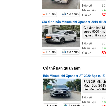
Hộp số
:
Số
Nhiên liệu
:
Xă
Lưu tin
So sánh
57
Giá xe
:
Gia đình bán Mitsubishi Xpander 2019 dk 2
Gia đình bán Mi
được 9000 km. 
ngoại thất xe sơ
Hộp số
:
Số
Nhiên liệu
:
Xă
Lưu tin
So sánh
59
Giá xe
:
Có thể bạn quan tâm
Bán Mitsubishi Xpander AT 2020 Bạc tại Bì
BÁN XE Mitsubi
Màu: Bạc Số Km:
hình đẹp, nội th
Hộp số
:
Số
Nhiên liệu
:
Xă
Lưu tin
So sánh