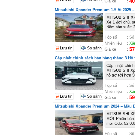
40
Giá xe
:
Mitsubishi Xpander Premium 1.5 At 2025 – 
MITSUBISHI XP
Xe 1 đời chủ, s
Năm sản xuất: 2
Hộp số
:
Số
Nhiên liệu
:
Xă
Lưu tin
So sánh
57
Giá xe
:
Cập nhật chính sách bán hàng tháng 3 Hỗ
Cập nhật chín
MITSUBISHI Xpa
hỗ trợ tới hơn 
Hộp số
:
Số
Nhiên liệu
:
Xă
Lưu tin
So sánh
59
Giá xe
:
Mitsubishi Xpander Premium 2024 – Màu 
MITSUBISHI X
MỚI Phiên bản
mới Odo: 52.000
Hộp số
:
Số