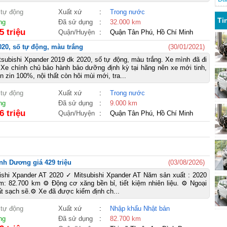
 tự động
Xuất xứ
:
Trong nước
Mi
Ti
ng
Đã sử dụng
:
32.000 km
5 triệu
Quận/Huyện
:
Quận Tân Phú, Hồ Chí Minh
020, số tự động, màu trắng
(30/01/2021)
tsubishi Xpander 2019 dk 2020, số tự động, màu trắng. Xe mình đã đi
Xe chính chủ bảo hành bảo dưỡng định kỳ tại hãng nên xe mới tinh,
n zin 100%, nội thất còn hôi mùi mới, tra...
 tự động
Xuất xứ
:
Trong nước
ng
Đã sử dụng
:
9.000 km
6 triệu
Quận/Huyện
:
Quận Tân Phú, Hồ Chí Minh
nh Dương giá 429 triệu
(03/08/2026)
shi Xpander AT 2020 ✓ Mitsubishi Xpander AT Năm sản xuất : 2020
 82.700 km ⚙️ Động cơ xăng bền bỉ, tiết kiệm nhiên liệu. ⚙️ Ngoại
ất sạch sẽ.⚙️ Xe đã được kiểm định ch...
 tự động
Xuất xứ
:
Nhập khẩu Nhật bản
ng
Đã sử dụng
:
82.700 km