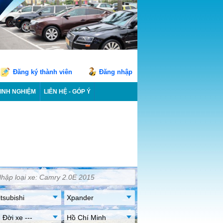
Đăng ký thành viên
Đăng nhập
INH NGHIỆM
LIÊN HỆ - GÓP Ý
tsubishi
Xpander
- Đời xe ---
Hồ Chí Minh