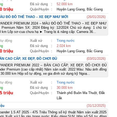
ng
Đã sử dụng
:
52.000 km
0 triệu
Quận/Huyện
:
Huyện Lạng Giang, Bắc Giang
MÀU ĐỎ ĐÔ THỂ THAO – XE ĐẸP NHƯ MỚI
(26/01/2026)
PANDER PREMIUM 2024 – MÀU ĐỎ ĐÔ THỂ THAO – XE ĐẸP NHƯ
: Premium Năm SX: 2024 Đăng ký: 12/2024 Chủ sử dụng: 1 chủ từ
0 km Lốp sơ-cua chưa hạ ► Trang bị & nâng cấp: Camera 36...
 tự động
Xuất xứ
:
Trong nước
ng
Đã sử dụng
:
2.024 km
0 triệu
Quận/Huyện
:
Huyện Lạng Giang, Bắc Giang
ẢN CAO CẤP, XE ĐẸP, ĐỒ CHƠI ĐỦ
(03/01/2026)
PANDER PREMIUM 2022 – BẢN CAO CẤP, XE ĐẸP, ĐỒ CHƠI ĐỦ
nder Premium (cao cấp nhất) Năm sản xuất: 2022 Màu: Nâu ánh đồng
 30.000 km Hộp số tự động, xe gia đình sử dụng kỹ Ngoạ...
 tự động
Xuất xứ
:
Trong nước
ng
Đã sử dụng
:
30.000 km
5 triệu
Quận/Huyện
:
Thành phố Buôn Ma Thuột, Đắk
Lắk
iệu
(31/12/2025)
pander 1.5 AT 2025 - 475 Triệu Thông số kỹ thuật Năm sản xuất:2025
mới Xuất xứ:Lắp ráp trong nước Kiểu dáng:SUV Hộp số:Số tự động