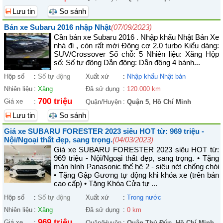
Lưu tin
So sánh
Bán xe Subaru 2016 nhập Nhật
(07/09/2023)
Cần bán xe Subaru 2016 . Nhập khẩu Nhật Bản Xe
nhà đi , còn rất mới Động cơ 2.0 turbo Kiểu dáng:
SUV/Crossover Số chỗ: 5 Nhiên liệu: Xăng Hộp
số: Số tự động Dẫn động: Dẫn động 4 bánh...
Hộp số
:
Số tự động
Xuất xứ
:
Nhập khẩu Nhật bản
Nhiên liệu
:
Xăng
Đã sử dụng
:
120.000 km
700 triệu
Giá xe
:
Quận/Huyện
:
Quận 5
,
Hồ Chí Minh
Lưu tin
So sánh
Giá xe SUBARU FORESTER 2023 siêu HOT từ: 969 triệu -
Nội/Ngoại thất đẹp, sang trọng.
(04/03/2023)
Giá xe SUBARU FORESTER 2023 siêu HOT từ:
969 triệu - Nội/Ngoại thất đẹp, sang trọng. • Tặng
màn hình Panasonic thế hệ 2 - siêu nét chống chói
• Tặng Gập Gương tự động khi khóa xe (trên bản
cao cấp) • Tặng Khóa Cửa tự ...
Hộp số
:
Số tự động
Xuất xứ
:
Trong nước
Nhiên liệu
:
Xăng
Đã sử dụng
:
0 km
969 triệu
Giá xe
:
Quận/Huyện
:
Quận Thủ Đức
,
Hồ Chí Minh