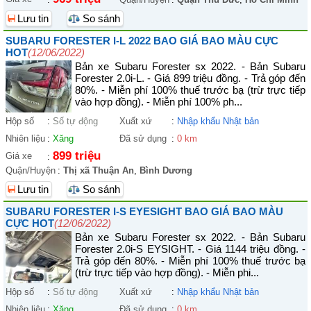
Lưu tin
So sánh
SUBARU FORESTER I-L 2022 BAO GIÁ BAO MÀU CỰC
HOT
(12/06/2022)
Bản xe Subaru Forester sx 2022. - Bản Subaru
Forester 2.0i-L. - Giá 899 triệu đồng. - Trả góp đến
80%. - Miễn phí 100% thuế trước bạ (trừ trực tiếp
vào hợp đồng). - Miễn phí 100% ph...
Hộp số
:
Số tự động
Xuất xứ
:
Nhập khẩu Nhật bản
Nhiên liệu
:
Xăng
Đã sử dụng
:
0 km
899 triệu
Giá xe
:
Quận/Huyện
:
Thị xã Thuận An
,
Bình Dương
Lưu tin
So sánh
SUBARU FORESTER I-S EYESIGHT BAO GIÁ BAO MÀU
CỰC HOT
(12/06/2022)
Bản xe Subaru Forester sx 2022. - Bản Subaru
Forester 2.0i-S EYSIGHT. - Giá 1144 triệu đồng. -
Trả góp đến 80%. - Miễn phí 100% thuế trước bạ
(trừ trực tiếp vào hợp đồng). - Miễn phi...
Hộp số
:
Số tự động
Xuất xứ
:
Nhập khẩu Nhật bản
Nhiên liệu
:
Xăng
Đã sử dụng
:
0 km