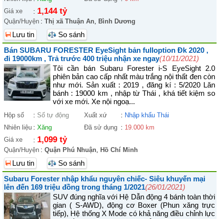
1,144 tỷ
Giá xe
:
Quận/Huyện
:
Thị xã Thuận An
,
Bình Dương
Lưu tin
So sánh
Bán SUBARU FORESTER EyeSight bản fulloption Đk 2020 ,
đi 19000km , Trả trước 400 triệu nhận xe ngay
(10/11/2021)
Tôi cần bán Subaru Forester i-S EyeSight 2.0
phiên bản cao cấp nhất màu trắng nội thất đen còn
như mới. Sản xuất : 2019 , đăng kí : 5/2020 Lăn
bánh : 19000 km , nhập từ Thái , khá tiết kiệm so
với xe mới. Xe nội ngoạ...
Hộp số
:
Số tự động
Xuất xứ
:
Nhập khẩu Thái
Nhiên liệu
:
Xăng
Đã sử dụng
:
19.000 km
1,099 tỷ
Giá xe
:
Quận/Huyện
:
Quận Phú Nhuận
,
Hồ Chí Minh
Lưu tin
So sánh
Subaru Forester nhập khẩu nguyên chiếc- Siêu khuyến mại
lên đến 169 triệu đồng trong tháng 1/2021
(26/01/2021)
SUV đúng nghĩa với Hệ Dẫn động 4 bánh toàn thời
gian ( S-AWD), động cơ Boxer (Phun xăng trực
tiếp), Hệ thống X Mode có khả năng điều chỉnh lực