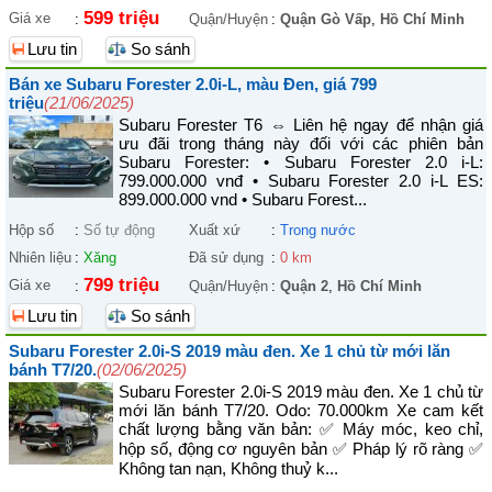
599 triệu
Giá xe
:
Quận/Huyện
:
Quận Gò Vấp
,
Hồ Chí Minh
Lưu tin
So sánh
Bán xe Subaru Forester 2.0i-L, màu Đen, giá 799
triệu
(21/06/2025)
Subaru Forester T6 ⇔ Liên hệ ngay để nhận giá
ưu đãi trong tháng này đối với các phiên bản
Subaru Forester: • Subaru Forester 2.0 i-L:
799.000.000 vnđ • Subaru Forester 2.0 i-L ES:
899.000.000 vnd • Subaru Forest...
Hộp số
:
Số tự động
Xuất xứ
:
Trong nước
Nhiên liệu
:
Xăng
Đã sử dụng
:
0 km
799 triệu
Giá xe
:
Quận/Huyện
:
Quận 2
,
Hồ Chí Minh
Lưu tin
So sánh
Subaru Forester 2.0i-S 2019 màu đen. Xe 1 chủ từ mới lăn
bánh T7/20.
(02/06/2025)
Subaru Forester 2.0i-S 2019 màu đen. Xe 1 chủ từ
mới lăn bánh T7/20. Odo: 70.000km Xe cam kết
chất lượng bằng văn bản: ✅ Máy móc, keo chỉ,
hộp số, động cơ nguyên bản ✅ Pháp lý rõ ràng ✅
Không tan nạn, Không thuỷ k...