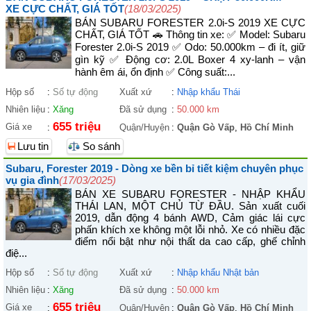
XE CỰC CHẤT, GIÁ TỐT
(18/03/2025)
BÁN SUBARU FORESTER 2.0i-S 2019 XE CỰC
CHẤT, GIÁ TỐT 🚗 Thông tin xe: ✅ Model: Subaru
Forester 2.0i-S 2019 ✅ Odo: 50.000km – đi ít, giữ
gìn kỹ ✅ Động cơ: 2.0L Boxer 4 xy-lanh – vận
hành êm ái, ổn định ✅ Công suất:...
Hộp số
:
Số tự động
Xuất xứ
:
Nhập khẩu Thái
Nhiên liệu
:
Xăng
Đã sử dụng
:
50.000 km
655 triệu
Giá xe
:
Quận/Huyện
:
Quận Gò Vấp
,
Hồ Chí Minh
Lưu tin
So sánh
Subaru, Forester 2019 - Dòng xe bền bỉ tiết kiệm chuyên phục
vụ gia đình
(17/03/2025)
BÁN XE SUBARU FORESTER - NHẬP KHẨU
THÁI LAN, MỘT CHỦ TỪ ĐẦU. Sản xuất cuối
2019, dẫn động 4 bánh AWD, Cảm giác lái cực
phấn khích xe không một lỗi nhỏ. Xe có nhiều đặc
điểm nổi bật như nội thất da cao cấp, ghế chỉnh
điệ...
Hộp số
:
Số tự động
Xuất xứ
:
Nhập khẩu Nhật bản
Nhiên liệu
:
Xăng
Đã sử dụng
:
50.000 km
655 triệu
Giá xe
:
Quận/Huyện
:
Quận Gò Vấp
,
Hồ Chí Minh