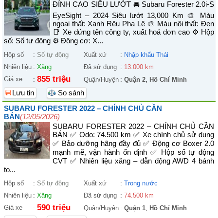
ĐỈNH CAO SIÊU LƯỚT 🚘 Subaru Forester 2.0i-S
EyeSight – 2024 Siêu lướt 13,000 Km 🎨 Màu
ngoại thất: Xanh Rêu Pha Lê 🎨 Màu nội thất: Đen
📑 Xe đứng tên công ty, xuất hoá đơn cao ⚙️ Hộp
số: Số tự động ⚙️ Động cơ: X...
Hộp số
:
Số tự động
Xuất xứ
:
Nhập khẩu Thái
Nhiên liệu
:
Xăng
Đã sử dụng
:
13.000 km
855 triệu
Giá xe
:
Quận/Huyện
:
Quận 2
,
Hồ Chí Minh
Lưu tin
So sánh
SUBARU FORESTER 2022 – CHÍNH CHỦ CẦN
BÁN
(12/05/2026)
SUBARU FORESTER 2022 – CHÍNH CHỦ CẦN
BÁN ✅ Odo: 74.500 km ✅ Xe chính chủ sử dụng
✅ Bảo dưỡng hãng đầy đủ ✅ Động cơ Boxer 2.0
mạnh mẽ, vận hành ổn định ✅ Hộp số tự động
CVT ✅ Nhiên liệu xăng – dẫn động AWD 4 bánh
to...
Hộp số
:
Số tự động
Xuất xứ
:
Trong nước
Nhiên liệu
:
Xăng
Đã sử dụng
:
74.500 km
590 triệu
Giá xe
:
Quận/Huyện
:
Quận 1
,
Hồ Chí Minh