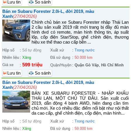
Lưu tin
So sánh
Bán xe Subaru Forester 2.0i-L, đời 2019, màu
Xanh
(27/04/2026)
Chính chủ bán xe Subaru Forester nhập Thái Lan
2 cầu sản xuất 2019 rất mới trang bị đầy đủ màn
hình dvd có remote, màn hình thông tin, áp suất
lốp, cốp điện Star/Stop, ghế chỉnh điện, thương
hiệu xe thể thao cao cấp bền ...
Hộp số
:
Số tự động
Xuất xứ
:
Trong nước
Nhiên liệu
:
Xăng
Đã sử dụng
:
50.000 km
599 triệu
Giá xe
:
Quận/Huyện
:
Quận Gò Vấp
,
Hồ Chí Minh
Lưu tin
So sánh
Bán xe Subaru Forester 2.0i-L, đời 2019, màu
Xanh
(27/04/2026)
BÁN XE SUBARU FORESTER - NHẬP KHẨU
THÁI LAN, MỘT CHỦ TỪ ĐẦU. Sản xuất cuối
2019, dẫn động 4 bánh AWD, hiện đang cần tìm
chủ mới. Xe có nhiều đặc điểm nổi bật như nội thất
da cao cấp, ghế chỉnh điện, cốp điện, màn hình...
Hộp số
:
Số tự động
Xuất xứ
:
Trong nước
Nhiên liệu
:
Xăng
Đã sử dụng
:
59.000 km