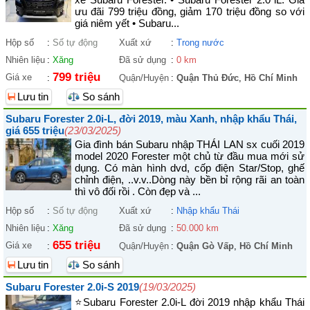
ưu đãi 799 triệu đồng, giảm 170 triệu đồng so với
giá niêm yết • Subaru...
Hộp số
:
Số tự động
Xuất xứ
:
Trong nước
Nhiên liệu
:
Xăng
Đã sử dụng
:
0 km
799 triệu
Giá xe
:
Quận/Huyện
:
Quận Thủ Đức
,
Hồ Chí Minh
Lưu tin
So sánh
Subaru Forester 2.0i-L, đời 2019, màu Xanh, nhập khẩu Thái,
giá 655 triệu
(23/03/2025)
Gia đình bán Subaru nhập THÁI LAN sx cuối 2019
model 2020 Forester một chủ từ đầu mua mới sử
dụng. Có màn hình dvd, cốp điện Star/Stop, ghế
chỉnh điện, ..v.v..Dòng này bền bỉ rộng rãi an toàn
thì vô đối rồi . Còn đẹp và ...
Hộp số
:
Số tự động
Xuất xứ
:
Nhập khẩu Thái
Nhiên liệu
:
Xăng
Đã sử dụng
:
50.000 km
655 triệu
Giá xe
:
Quận/Huyện
:
Quận Gò Vấp
,
Hồ Chí Minh
Lưu tin
So sánh
Subaru Forester 2.0i-S 2019
(19/03/2025)
⭐Subaru Forester 2.0i-L đời 2019 nhập khẩu Thái