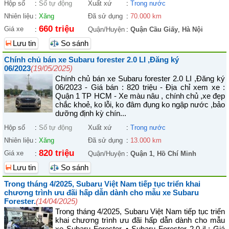
Hộp số
:
Số tự động
Xuất xứ
:
Trong nước
Nhiên liệu
:
Xăng
Đã sử dụng
:
70.000 km
660 triệu
Giá xe
:
Quận/Huyện
:
Quận Cầu Giấy
,
Hà Nội
Lưu tin
So sánh
Chính chủ bán xe Subaru forester 2.0 LI ,Đăng ký
06/2023
(19/05/2025)
Chính chủ bán xe Subaru forester 2.0 LI ,Đăng ký
06/2023 - Giá bán : 820 triệu - Địa chỉ xem xe :
Quận 1 TP HCM - Xe màu nâu , chính chủ ,xe đẹp
chắc khoẻ, ko lỗi, ko đâm đụng ko ngập nước ,bảo
dưỡng định kỳ chín...
Hộp số
:
Số tự động
Xuất xứ
:
Trong nước
Nhiên liệu
:
Xăng
Đã sử dụng
:
13.000 km
820 triệu
Giá xe
:
Quận/Huyện
:
Quận 1
,
Hồ Chí Minh
Lưu tin
So sánh
Trong tháng 4/2025, Subaru Việt Nam tiếp tục triển khai
chương trình ưu đãi hấp dẫn dành cho mẫu xe Subaru
Forester.
(14/04/2025)
Trong tháng 4/2025, Subaru Việt Nam tiếp tục triển
khai chương trình ưu đãi hấp dẫn dành cho mẫu
xe Subaru Forester. • Subaru Forester 2.0 iL: Giá