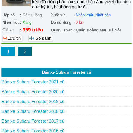
kéo đến từng bánh xe, cho khả năng vượt địa hình
cực kỳ tôt, hệ thống ga tự đ...
Hộp số
:
Số tự động
Xuất xứ
:
Nhập khẩu Nhật bản
Nhiên liệu
:
Xăng
Đã sử dụng
:
0 km
959 triệu
Giá xe
:
Quận/Huyện
:
Quận Hoàng Mai
,
Hà Nội
Lưu tin
So sánh
1
2
Bán xe Subaru Forester cũ
Bán xe Subaru Forester 2021 cũ
Bán xe Subaru Forester 2020 cũ
Bán xe Subaru Forester 2019 cũ
Bán xe Subaru Forester 2018 cũ
Bán xe Subaru Forester 2017 cũ
Bán xe Subaru Forester 2016 cũ