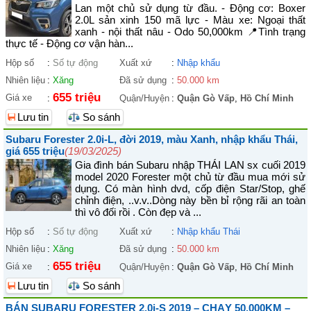
Lan một chủ sử dụng từ đầu. - Động cơ: Boxer
2.0L sản xinh 150 mã lực - Màu xe: Ngoại thất
xanh - nội thất nâu - Odo 50,000km 📍Tình trạng
thực tế - Động cơ vận hàn...
Hộp số
:
Số tự động
Xuất xứ
:
Nhập khẩu
Nhiên liệu
:
Xăng
Đã sử dụng
:
50.000 km
655 triệu
Giá xe
:
Quận/Huyện
:
Quận Gò Vấp
,
Hồ Chí Minh
Lưu tin
So sánh
Subaru Forester 2.0i-L, đời 2019, màu Xanh, nhập khẩu Thái,
giá 655 triệu
(19/03/2025)
Gia đình bán Subaru nhập THÁI LAN sx cuối 2019
model 2020 Forester một chủ từ đầu mua mới sử
dụng. Có màn hình dvd, cốp điện Star/Stop, ghế
chỉnh điện, ..v.v..Dòng này bền bỉ rộng rãi an toàn
thì vô đối rồi . Còn đẹp và ...
Hộp số
:
Số tự động
Xuất xứ
:
Nhập khẩu Thái
Nhiên liệu
:
Xăng
Đã sử dụng
:
50.000 km
655 triệu
Giá xe
:
Quận/Huyện
:
Quận Gò Vấp
,
Hồ Chí Minh
Lưu tin
So sánh
BÁN SUBARU FORESTER 2.0i-S 2019 – CHẠY 50.000KM –