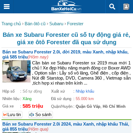
Trang chủ
Bán ôtô cũ
Subaru
Forester
Bán xe Subaru Forester cũ số tự động giá rẻ,
giá xe ôtô Forester đã qua sử dụng
Bán xe Subaru Forester 2.0i, đời 2019, màu Xanh, nhập khẩu,
giá 585 triệu
(Hôm nay)
Cần bán xe Subaru Forester sx 2019 mua mới 1
chủ ! Xe đẹp Hiệu năng mạnh động cơ Boxer AWD
, Option sẵn : Lẫy số vô lăng, Ghế điện , cốp điện ,
Nút đề Starstop, DVD, Camera 360 , Vietmap sẵn
,tích hợp xi nhan trên kính ...
Hộp số
:
Số tự động
Xuất xứ
:
Nhập khẩu
Nhiên liệu
:
Xăng
Đã sử dụng
:
55.000 km
585 triệu
Giá xe
:
Quận/Huyện
:
Quận Gò Vấp
,
Hồ Chí Minh
Lưu tin
So sánh
Bán xe Subaru Forester 2.0i 2024, màu Xanh, nhập khẩu Thái,
giá 855 triệu
(Hôm qua)