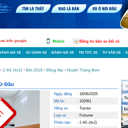
 cao trên google
Mobile
Đăng tin bán xe ôtô cũ
BẢNG GIÁ XE
SO SÁNH XE
ĐÁNH GIÁ XE
TIN TỨC XE
TƯ VẤN XE
K
2.4G (4x2)
Đời 2018
Đồng Nai
Huyện Trảng Bom
Từ Đầu
Ngày đăng
:
18/06/2025
To
Mã tin
:
102061
Hãng xe
:
Toyota
Đ
Loại xe
:
Fortuner
--
Phiên bản
:
2.4G (4x2)