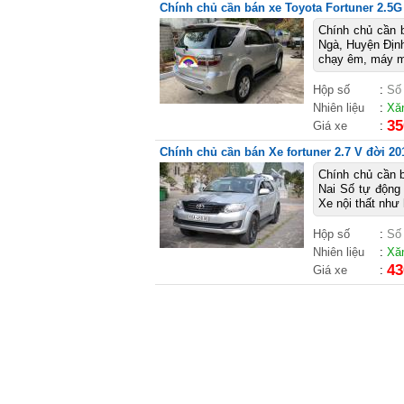
Chính chủ cần bán xe Toyota Fortuner 2.5G 
Chính chủ cần b
Ngà, Huyện Định
chạy êm, máy m
Hộp số
:
Số
Nhiên liệu
:
Xă
35
Giá xe
:
Chính chủ cần bán Xe fortuner 2.7 V đời 20
Chính chủ cần b
Nai Số tự động
Xe nội thất như 
Hộp số
:
Số
Nhiên liệu
:
Xă
43
Giá xe
: