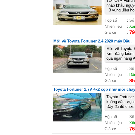
TOYOTA Fortune
nhập khẩu nguyê
. 3 vùng điều ho
Hộp số
:
Số
Nhiên liệu
:
Xă
79
Giá xe
:
Mới về Toyota Fortuner 2.4 2020 máy Dầu,
Mới về Toyota 
Km, đăng kiềm 
qua ngân hàng 
Hộp số
:
Số
Nhiên liệu
:
Dầ
85
Giá xe
:
Toyota Fortuner 2.7V 4x2 cọp như mới chạy
Toyota Fortuner
không đâm đụng.
Đầy đủ đồ chơi:
Hộp số
:
Số
Nhiên liệu
:
Xă
76
Giá xe
: