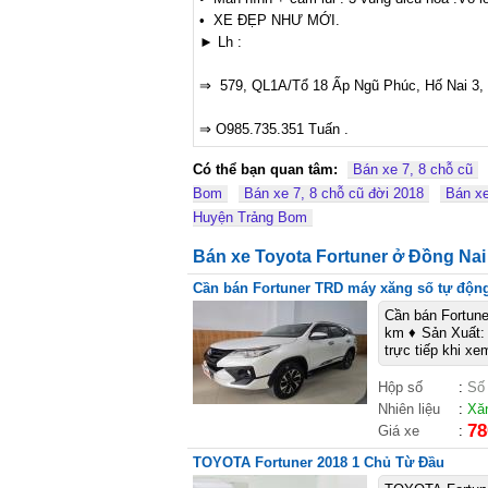
•  XE ĐẸP NHƯ MỚI. 

► Lh :

⇒  579, QL1A/Tổ 18 Ấp Ngũ Phúc, Hố Nai 3, 
⇒ O985.735.351 Tuấn .
Có thể bạn quan tâm:
Bán xe 7, 8 chỗ cũ
Bom
Bán xe 7, 8 chỗ cũ đời 2018
Bán xe
Huyện Trảng Bom
Bán xe Toyota Fortuner ở Đồng Nai
Cần bán Fortuner TRD máy xăng số tự độn
Cần bán Fortune
km ♦ Sản Xuất: 
trực tiếp khi 
Hộp số
:
Số
Nhiên liệu
:
Xă
78
Giá xe
:
TOYOTA Fortuner 2018 1 Chủ Từ Đầu