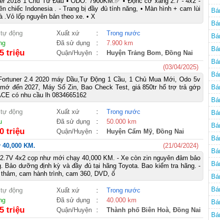
r 2018 1 Chủ Từ Đầu • ODO: 7900KM.✅️ • Độnc cơ xăng 2.7 - 4x2 -
n chiếc Indonesia . - Trang bị đầy đủ tính năng, • Màn hình + cam lùi
Bá
à .Vỏ lốp nguyên bản theo xe. • X
Bá
 tự động
Xuất xứ
:
Trong nước
Bá
ng
Đã sử dụng
:
7.900 km
Bá
5 triệu
Quận/Huyện
:
Huyện Trảng Bom
,
Đồng Nai
Bá
(03/04/2025)
Bá
Fortuner 2.4 2020 máy Dầu,Tự Động 1 Cầu, 1 Chủ Mua Mới, Odo 5v
mớ đến 2027, Máy Số Zin, Bao Check Test, giá 850tr hổ trợ trả gớp
Bá
ACE có nhu cầu lh 0834665162
Bá
 tự động
Xuất xứ
:
Trong nước
Bá
u
Đã sử dụng
:
50.000 km
Bá
0 triệu
Quận/Huyện
:
Huyện Cẩm Mỹ
,
Đồng Nai
Bá
 40,000 KM.
(21/04/2024)
Bá
 2.7V 4x2 cọp như mới chạy 40,000 KM. - Xe còn zin nguyên đảm bảo
Bá
 Bảo dưỡng định kỳ và đầy đủ tại hãng Toyota. Bao kiểm tra hãng. -
 thảm, cam hành trình, cam 360, DVD, ố
Bá
Bá
 tự động
Xuất xứ
:
Trong nước
ng
Đã sử dụng
:
40.000 km
Bá
5 triệu
Quận/Huyện
:
Thành phố Biên Hoà
,
Đồng Nai
Bá