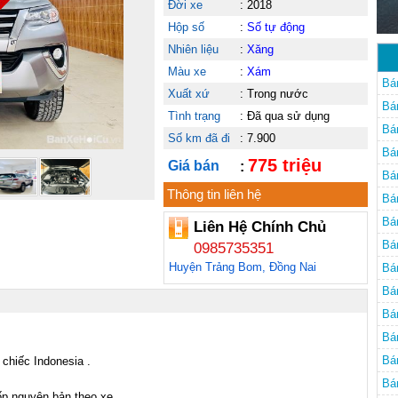
Đời xe
:
2018
Hộp số
:
Số tự động
Nhiên liệu
:
Xăng
Màu xe
:
Xám
Bá
Xuất xứ
:
Trong nước
Bá
Tình trạng
:
Đã qua sử dụng
Bá
Số km đã đi
:
7.900
Bá
775 triệu
Giá bán
:
Bá
Thông tin liên hệ
ở 
Bá
ở 
Bá
Liên Hệ Chính Chủ
Na
Bá
0985735351
Huyện Trảng Bom, Đồng Nai
Na
Bá
Bá
Na
Bá
Na
Bá
Na
Bá
chiếc Indonesia .

Na
Bá
ốp nguyên bản theo xe.
