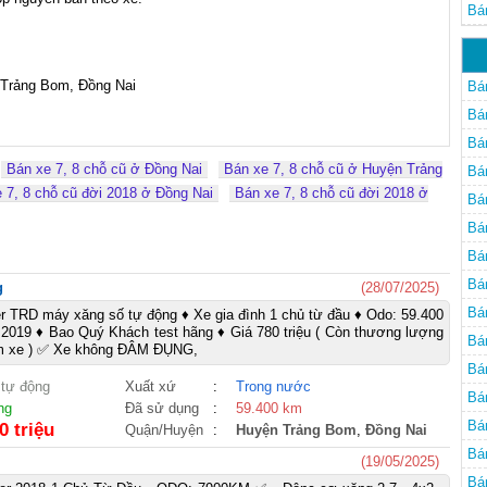
Đồ
Bá
Đồ
Trảng Bom, Đồng Nai

Bá
Bá
Bá
Bán xe 7, 8 chỗ cũ ở Đồng Nai
Bán xe 7, 8 chỗ cũ ở Huyện Trảng
Bá
 7, 8 chỗ cũ đời 2018 ở Đồng Nai
Bán xe 7, 8 chỗ cũ đời 2018 ở
Bá
Bá
Bá
Bá
g
(28/07/2025)
Bá
r TRD máy xăng số tự động ♦ Xe gia đình 1 chủ từ đầu ♦ Odo: 59.400
2019 ♦ Bao Quý Khách test hãng ♦ Giá 780 triệu ( Còn thương lượng
Bá
xem xe ) ✅ Xe không ĐÂM ĐỤNG,
Bá
 tự động
Xuất xứ
:
Trong nước
Bá
ng
Đã sử dụng
:
59.400 km
Bá
0 triệu
Quận/Huyện
:
Huyện Trảng Bom
,
Đồng Nai
Bá
(19/05/2025)
Bá