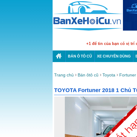
+1 để tin của bạn có vị trí
BÁN Ô TÔ CŨ
XE CHUYÊN DÙNG
Trang chủ
Bán ôtô cũ
Toyota
Fortuner
TOYOTA Fortuner 2018 1 Chủ 