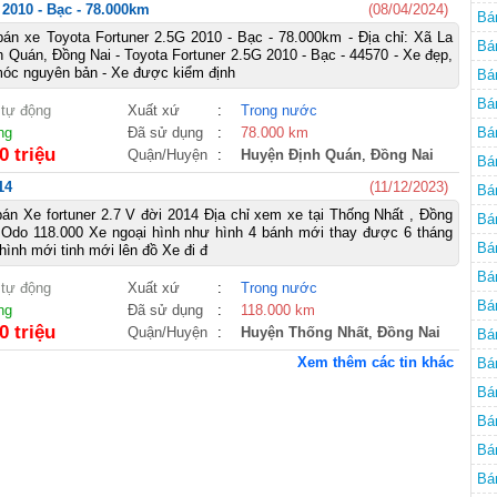
2010 - Bạc - 78.000km
(08/04/2024)
Bá
án xe Toyota Fortuner 2.5G 2010 - Bạc - 78.000km - Địa chỉ: Xã La
Bá
 Quán, Đồng Nai - Toyota Fortuner 2.5G 2010 - Bạc - 44570 - Xe đẹp,
óc nguyên bản - Xe được kiểm định
Bá
Bá
 tự động
Xuất xứ
:
Trong nước
ng
Đã sử dụng
:
78.000 km
Bá
0 triệu
Quận/Huyện
:
Huyện Định Quán
,
Đồng Nai
Bá
14
(11/12/2023)
Bá
án Xe fortuner 2.7 V đời 2014 Địa chỉ xem xe tại Thống Nhất , Đồng
Bá
 Odo 118.000 Xe ngoại hình như hình 4 bánh mới thay được 6 tháng
Bán
hình mới tinh mới lên đồ Xe đi đ
Bá
 tự động
Xuất xứ
:
Trong nước
Bá
ng
Đã sử dụng
:
118.000 km
0 triệu
Quận/Huyện
:
Huyện Thống Nhất
,
Đồng Nai
Bá
Xem thêm các tin khác
Bá
Bá
Bá
Bá
Bá