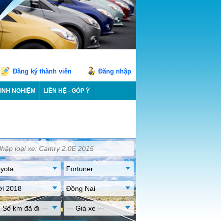
Đăng ký thành viên
Đăng nhập
INH NGHIỆM
LIÊN HỆ - GÓP Ý
yota
Fortuner
ời 2018
Đồng Nai
- Số km đã đi ---
--- Giá xe ---