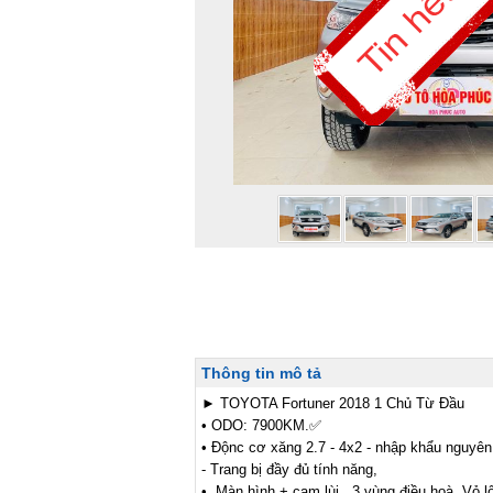
Thông tin mô tả
► TOYOTA Fortuner 2018 1 Chủ Từ Đầu 

• ODO: 7900KM.✅️

• Độnc cơ xăng 2.7 - 4x2 - nhập khẩu nguyên 
- Trang bị đầy đủ tính năng,

•  Màn hình + cam lùi . 3 vùng điều hoà .Vỏ l