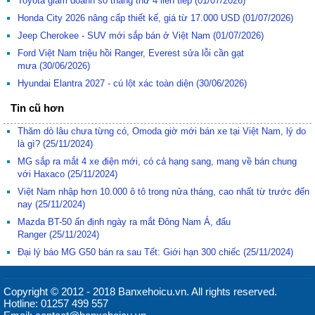
Toyota giảm doanh số tháng thứ 4 liên tiếp
(01/07/2026)
Honda City 2026 nâng cấp thiết kế, giá từ 17.000 USD
(01/07/2026)
Jeep Cherokee - SUV mới sắp bán ở Việt Nam
(01/07/2026)
Ford Việt Nam triệu hồi Ranger, Everest sửa lỗi cần gạt
mưa
(30/06/2026)
Hyundai Elantra 2027 - cú lột xác toàn diện
(30/06/2026)
Tin cũ hơn
Thăm dò lâu chưa từng có, Omoda giờ mới bán xe tại Việt Nam, lý do
là gì?
(25/11/2024)
MG sắp ra mắt 4 xe điện mới, có cả hạng sang, mang về bán chung
với Haxaco
(25/11/2024)
Việt Nam nhập hơn 10.000 ô tô trong nửa tháng, cao nhất từ trước đến
nay
(25/11/2024)
Mazda BT-50 ấn định ngày ra mắt Đông Nam Á, đấu
Ranger
(25/11/2024)
Đại lý báo MG G50 bán ra sau Tết: Giới hạn 300 chiếc
(25/11/2024)
Copyright © 2012 - 2018 Banxehoicu.vn. All rights reserved.
Hotline: 01257 499 557