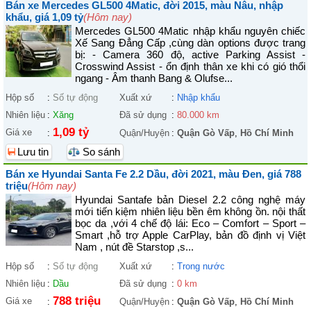
Bán xe Mercedes GL500 4Matic, đời 2015, màu Nâu, nhập
khẩu, giá 1,09 tỷ
(Hôm nay)
Mercedes GL500 4Matic nhập khẩu nguyên chiếc
Xế Sang Đẳng Cấp ,cùng dàn options được trang
bị: - Camera 360 độ, active Parking Assist -
Crosswind Assist - ổn định thân xe khi có gió thổi
ngang - Âm thanh Bang & Olufse...
Hộp số
:
Số tự động
Xuất xứ
:
Nhập khẩu
Nhiên liệu
:
Xăng
Đã sử dụng
:
80.000 km
1,09 tỷ
Giá xe
:
Quận/Huyện
:
Quận Gò Vấp
,
Hồ Chí Minh
Lưu tin
So sánh
Bán xe Hyundai Santa Fe 2.2 Dầu, đời 2021, màu Đen, giá 788
triệu
(Hôm nay)
Hyundai Santafe bản Diesel 2.2 công nghệ máy
mới tiến kiệm nhiên liệu bền êm không ồn. nội thất
bọc da ,với 4 chế độ lái: Eco – Comfort – Sport –
Smart ,hỗ trợ Apple CarPlay, bản đồ định vị Việt
Nam , nút đề Starstop ,s...
Hộp số
:
Số tự động
Xuất xứ
:
Trong nước
Nhiên liệu
:
Dầu
Đã sử dụng
:
0 km
788 triệu
Giá xe
:
Quận/Huyện
:
Quận Gò Vấp
,
Hồ Chí Minh