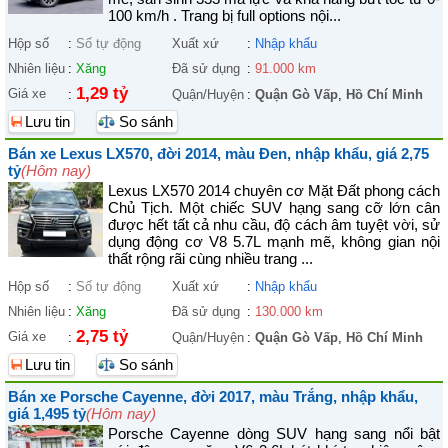
100 km/h . Trang bị full options nội...
Hộp số
:
Số tự động
Xuất xứ
:
Nhập khẩu
Nhiên liệu
:
Xăng
Đã sử dụng
:
91.000 km
1,29 tỷ
Giá xe
:
Quận/Huyện
:
Quận Gò Vấp
,
Hồ Chí Minh
Lưu tin
So sánh
Bán xe Lexus LX570, đời 2014, màu Đen, nhập khẩu, giá 2,75
tỷ
(Hôm nay)
Lexus LX570 2014 chuyên cơ Mặt Đất phong cách
Chủ Tịch. Một chiếc SUV hạng sang cỡ lớn cân
được hết tất cả nhu cầu, độ cách âm tuyệt vời, sử
dụng động cơ V8 5.7L mạnh mẽ, không gian nội
thất rộng rãi cùng nhiều trang ...
Hộp số
:
Số tự động
Xuất xứ
:
Nhập khẩu
Nhiên liệu
:
Xăng
Đã sử dụng
:
130.000 km
2,75 tỷ
Giá xe
:
Quận/Huyện
:
Quận Gò Vấp
,
Hồ Chí Minh
Lưu tin
So sánh
Bán xe Porsche Cayenne, đời 2017, màu Trắng, nhập khẩu,
giá 1,495 tỷ
(Hôm nay)
Porsche Cayenne dòng SUV hạng sang nổi bật