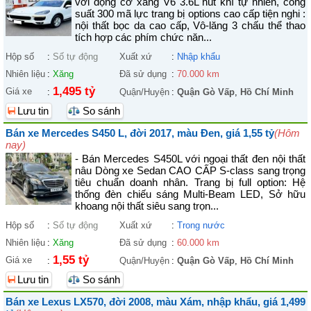
với động cơ xăng V6 3.6L hút khí tự nhiên, công
suất 300 mã lực trang bị options cao cấp tiện nghi :
nội thất bọc da cao cấp, Vô-lăng 3 chấu thể thao
tích hợp các phím chức năn...
Hộp số
:
Số tự động
Xuất xứ
:
Nhập khẩu
Nhiên liệu
:
Xăng
Đã sử dụng
:
70.000 km
1,495 tỷ
Giá xe
:
Quận/Huyện
:
Quận Gò Vấp
,
Hồ Chí Minh
Lưu tin
So sánh
Bán xe Mercedes S450 L, đời 2017, màu Đen, giá 1,55 tỷ
(Hôm
nay)
- Bán Mercedes S450L với ngoại thất đen nội thất
nâu Dòng xe Sedan CAO CẤP S-class sang trọng
tiêu chuẩn doanh nhân. Trang bị full option: Hệ
thống đèn chiếu sáng Multi-Beam LED, Sở hữu
khoang nội thất siêu sang trọn...
Hộp số
:
Số tự động
Xuất xứ
:
Trong nước
Nhiên liệu
:
Xăng
Đã sử dụng
:
60.000 km
1,55 tỷ
Giá xe
:
Quận/Huyện
:
Quận Gò Vấp
,
Hồ Chí Minh
Lưu tin
So sánh
Bán xe Lexus LX570, đời 2008, màu Xám, nhập khẩu, giá 1,499