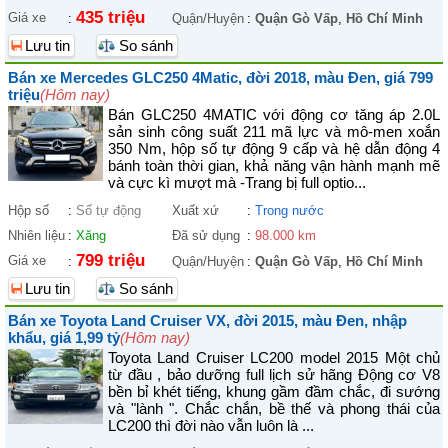
435 triệu
Giá xe
:
Quận/Huyện
:
Quận Gò Vấp
,
Hồ Chí Minh
Lưu tin
So sánh
Bán xe Mercedes GLC250 4Matic, đời 2018, màu Đen, giá 799
triệu
(Hôm nay)
Bán GLC250 4MATIC với động cơ tăng áp 2.0L
sản sinh công suất 211 mã lực và mô-men xoắn
350 Nm, hộp số tự động 9 cấp và hệ dẫn động 4
bánh toàn thời gian, khả năng vận hành mạnh mẽ
và cực kì mượt mà -Trang bị full optio...
Hộp số
:
Số tự động
Xuất xứ
:
Trong nước
Nhiên liệu
:
Xăng
Đã sử dụng
:
98.000 km
799 triệu
Giá xe
:
Quận/Huyện
:
Quận Gò Vấp
,
Hồ Chí Minh
Lưu tin
So sánh
Bán xe Toyota Land Cruiser VX, đời 2015, màu Đen, nhập
khẩu, giá 1,99 tỷ
(Hôm nay)
Toyota Land Cruiser LC200 model 2015 Một chủ
từ đầu , bảo dưỡng full lịch sử hãng Động cơ V8
bền bỉ khét tiếng, khung gầm đầm chắc, đi sướng
và "lành ". Chắc chắn, bề thế và phong thái của
LC200 thì đời nào vẫn luôn là ...