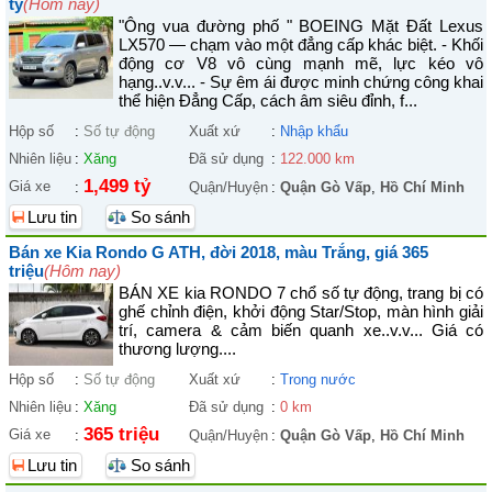
tỷ
(Hôm nay)
"Ông vua đường phố " BOEING Mặt Đất Lexus
LX570 — chạm vào một đẳng cấp khác biệt. - Khối
động cơ V8 vô cùng mạnh mẽ, lực kéo vô
hạng..v.v... - Sự êm ái được minh chứng công khai
thể hiện Đẳng Cấp, cách âm siêu đỉnh, f...
Hộp số
:
Số tự động
Xuất xứ
:
Nhập khẩu
Nhiên liệu
:
Xăng
Đã sử dụng
:
122.000 km
1,499 tỷ
Giá xe
:
Quận/Huyện
:
Quận Gò Vấp
,
Hồ Chí Minh
Lưu tin
So sánh
Bán xe Kia Rondo G ATH, đời 2018, màu Trắng, giá 365
triệu
(Hôm nay)
BÁN XE kia RONDO 7 chổ số tự động, trang bị có
ghế chỉnh điện, khởi động Star/Stop, màn hình giải
trí, camera & cảm biến quanh xe..v.v... Giá có
thương lượng....
Hộp số
:
Số tự động
Xuất xứ
:
Trong nước
Nhiên liệu
:
Xăng
Đã sử dụng
:
0 km
365 triệu
Giá xe
:
Quận/Huyện
:
Quận Gò Vấp
,
Hồ Chí Minh
Lưu tin
So sánh