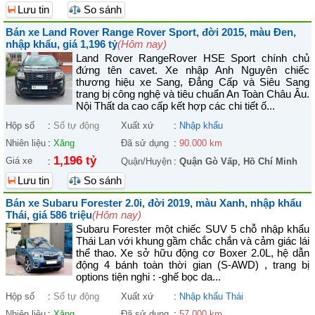
Lưu tin
So sánh
Bán xe Land Rover Range Rover Sport, đời 2015, màu Đen,
nhập khẩu, giá 1,196 tỷ
(Hôm nay)
Land Rover RangeRover HSE Sport chính chủ
đứng tên cavet. Xe nhập Anh Nguyên chiếc
thương hiệu xe Sang, Đẳng Cấp và Siêu Sang
trang bị công nghệ và tiêu chuẩn An Toàn Châu Âu.
Nội Thất da cao cấp kết hợp các chi tiết ố...
Hộp số
:
Số tự động
Xuất xứ
:
Nhập khẩu
Nhiên liệu
:
Xăng
Đã sử dụng
:
90.000 km
1,196 tỷ
Giá xe
:
Quận/Huyện
:
Quận Gò Vấp
,
Hồ Chí Minh
Lưu tin
So sánh
Bán xe Subaru Forester 2.0i, đời 2019, màu Xanh, nhập khẩu
Thái, giá 586 triệu
(Hôm nay)
Subaru Forester một chiếc SUV 5 chỗ nhập khẩu
Thái Lan với khung gầm chắc chắn và cảm giác lái
thể thao. Xe sở hữu động cơ Boxer 2.0L, hệ dẫn
động 4 bánh toàn thời gian (S-AWD) , trang bị
options tiện nghi : -ghế bọc da...
Hộp số
:
Số tự động
Xuất xứ
:
Nhập khẩu Thái
Nhiên liệu
:
Xăng
Đã sử dụng
:
57.000 km