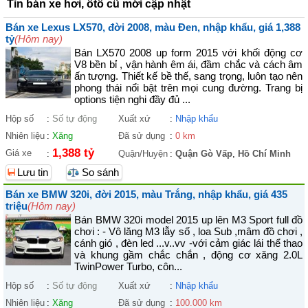
Tin bán xe hơi, ôtô cũ mới cập nhật
Bán xe Lexus LX570, đời 2008, màu Đen, nhập khẩu, giá 1,388
tỷ
(Hôm nay)
Bán LX570 2008 up form 2015 với khối động cơ
V8 bền bỉ , vận hành êm ái, đầm chắc và cách âm
ấn tượng. Thiết kế bề thế, sang trọng, luôn tạo nên
phong thái nổi bật trên mọi cung đường. Trang bị
options tiện nghi đầy đủ ...
Hộp số
:
Số tự động
Xuất xứ
:
Nhập khẩu
Nhiên liệu
:
Xăng
Đã sử dụng
:
0 km
1,388 tỷ
Giá xe
:
Quận/Huyện
:
Quận Gò Vấp
,
Hồ Chí Minh
Lưu tin
So sánh
Bán xe BMW 320i, đời 2015, màu Trắng, nhập khẩu, giá 435
triệu
(Hôm nay)
Bán BMW 320i model 2015 up lên M3 Sport full đồ
chơi : - Vô lăng M3 lẫy số , loa Sub ,mâm đồ chơi ,
cánh gió , đèn led ...v..vv -với cảm giác lái thể thao
và khung gầm chắc chắn , động cơ xăng 2.0L
TwinPower Turbo, côn...
Hộp số
:
Số tự động
Xuất xứ
:
Nhập khẩu
Nhiên liệu
:
Xăng
Đã sử dụng
:
100.000 km