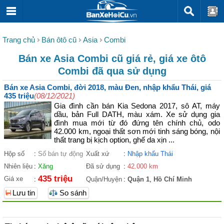
Trang chủ
Bán ôtô cũ
Asia
Combi
Bán xe Asia Combi cũ giá rẻ, giá xe ôtô
Combi đã qua sử dụng
Bán xe Asia Combi, đời 2018, màu Đen, nhập khẩu Thái, giá
435 triệu
(08/12/2021)
Gia đình cần bán Kia Sedona 2017, sô AT, máy
dầu, bản Full DATH, màu xám. Xe sử dụng gia
đình mua mới từ đó đứng tên chính chủ, odo
42.000 km, ngoại thất sơn mới tinh sáng bóng, nội
thất trang bị kịch option, ghế da xịn ...
Hộp số
:
Số bán tự động
Xuất xứ
:
Nhập khẩu Thái
Nhiên liệu
:
Xăng
Đã sử dụng
:
42.000 km
435 triệu
Giá xe
:
Quận/Huyện
:
Quận 1
,
Hồ Chí Minh
Lưu tin
So sánh