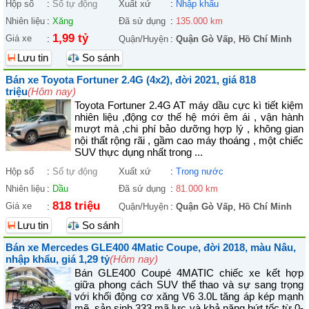
Hộp số
:
Số tự động
Xuất xứ
:
Nhập khẩu
Nhiên liệu
:
Xăng
Đã sử dụng
:
135.000 km
1,99 tỷ
Giá xe
:
Quận/Huyện
:
Quận Gò Vấp
,
Hồ Chí Minh
Lưu tin
So sánh
Bán xe Toyota Fortuner 2.4G (4x2), đời 2021, giá 818
triệu
(Hôm nay)
Toyota Fortuner 2.4G AT máy dầu cực kì tiết kiệm
nhiên liệu ,động cơ thế hệ mới êm ái , vận hành
mượt mà ,chi phí bảo dưỡng hợp lý , không gian
nội thất rộng rãi , gầm cao máy thoáng , một chiếc
SUV thực dụng nhất trong ...
Hộp số
:
Số tự động
Xuất xứ
:
Trong nước
Nhiên liệu
:
Dầu
Đã sử dụng
:
81.000 km
818 triệu
Giá xe
:
Quận/Huyện
:
Quận Gò Vấp
,
Hồ Chí Minh
Lưu tin
So sánh
Bán xe Mercedes GLE400 4Matic Coupe, đời 2018, màu Nâu,
nhập khẩu, giá 1,29 tỷ
(Hôm nay)
Bán GLE400 Coupé 4MATIC chiếc xe kết hợp
giữa phong cách SUV thể thao và sự sang trọng
với khối động cơ xăng V6 3.0L tăng áp kép mạnh
mẽ, sản sinh 333 mã lực và khả năng bứt tốc từ 0-