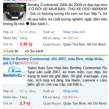
Bentley Continental 2008 dki 2009,xe đẹp bao test
-CÓ ĐỔI XE-MUA BÁN -THU XE ODO 46000KM
- Giá có thương lượng khi xem xe trực tiếp 🔍 Xe
đã qua kiểm tra chất lượng nghiêm ngặt, đảm bảo
không lỗi nhỏ. 🛡 Bảo hành l...
Hộp số
:
Số tự động
Xuất xứ
:
Nhập khẩu Anh
Nhiên liệu
:
Xăng
Đã sử dụng
:
46.000 km
2,45 tỷ
Giá xe
:
Quận/Huyện
:
Quận Thủ Đức
,
Hồ Chí Minh
Lưu tin
So sánh
Bán xe Bentley Continental, đời 2007, màu Đen, nhập khẩu,
giá 2,7 tỷ
(06/01/2018)
Salon Auto Sơn Hoa bán Bentley Continental Fly
Spur sản xuất 2007, xe trùm mền, cực đẹp. Xe
trang bị toàn bộ ghế điện, 04 ghế massage, cửa
nóc, tích hợp vô lăng, loa Naim, camera + cảm
biến, gỗ óc chó cao cấp, nội thất d...
Hộp số
:
Số tự động
Xuất xứ
:
Nhập khẩu
Nhiên liệu
:
Xăng
Đã sử dụng
:
50.000 km
2,7 tỷ
Giá xe
:
Quận/Huyện
:
Quận Tân Bình
,
Hồ Chí Minh