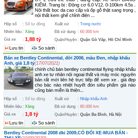
KIỂM. Trang bị : Động cơ 6.0 V12. 0-100km 4.5s .
Nội thất bọc da cao cấp và ốp gỗ thật sang trọng ,
nội thất kem ghế chỉnh điện ...
Hộp số
:
Số tự động
Xuất xứ
:
Trong nước
Nhiên liệu
:
Xăng
Đã sử dụng
:
60.000 km
1,88 tỷ
Giá xe
:
Quận/Huyện
:
Quận Gò Vấp
,
Hồ Chí Minh
Lưu tin
So sánh
Bán xe Bentley Continental, đời 2006, màu Đen, nhập khẩu
Anh, giá 1,8 tỷ
(17/07/2021)
chính chủ bán bentley continental flying nhập khẩu
anh xe tư nhân nội ngoại thất và máy móc nguyên
bản rất mới liên hệ trực tiếp để xem xe . giá đẹp
cho bác nào nhiệt huyết đón siêu phẩm giá nào
cũng bán miễn là thiện...
Hộp số
:
Số tự động
Xuất xứ
:
Nhập khẩu Anh
Nhiên liệu
:
Xăng
Đã sử dụng
:
80.000 km
1,8 tỷ
Giá xe
:
Quận/Huyện
:
Quận Ba Đình
,
Hà Nội
Lưu tin
So sánh
Bentley Continental 2008 dki 2009,CÓ ĐỔI XE-MUA BÁN -
THU XE
(10/09/2020)