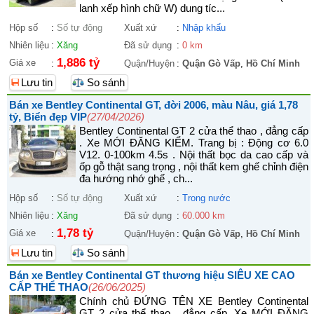
lanh xếp hình chữ W) dung tíc...
Hộp số
:
Số tự động
Xuất xứ
:
Nhập khẩu
Nhiên liệu
:
Xăng
Đã sử dụng
:
0 km
1,886 tỷ
Giá xe
:
Quận/Huyện
:
Quận Gò Vấp
,
Hồ Chí Minh
Lưu tin
So sánh
Bán xe Bentley Continental GT, đời 2006, màu Nâu, giá 1,78
tỷ, Biển đẹp VIP
(27/04/2026)
Bentley Continental GT 2 cửa thể thao , đẳng cấp
. Xe MỚI ĐĂNG KIỂM. Trang bị : Động cơ 6.0
V12. 0-100km 4.5s . Nội thất bọc da cao cấp và
ốp gỗ thật sang trọng , nội thất kem ghế chỉnh điện
đa hướng nhớ ghế , ch...
Hộp số
:
Số tự động
Xuất xứ
:
Trong nước
Nhiên liệu
:
Xăng
Đã sử dụng
:
60.000 km
1,78 tỷ
Giá xe
:
Quận/Huyện
:
Quận Gò Vấp
,
Hồ Chí Minh
Lưu tin
So sánh
Bán xe Bentley Continental GT thương hiệu SIÊU XE CAO
CẤP THỂ THAO
(26/06/2025)
Chính chủ ĐỨNG TÊN XE Bentley Continental
GT 2 cửa thể thao , đẳng cấp. Xe MỚI ĐĂNG