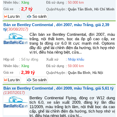
Nhiên liệu
:
Xăng
Đã sử dụng
:
50.000 km
2,7 tỷ
Giá xe
:
Quận/Huyện
:
Quận Tân Bình
,
Hồ Chí Minh
Lưu tin
So sánh
Bán xe Bentley Continental , đời 2007, màu Trắng, giá 2,39
tỷ
(30/08/2017)
Cần bán xe Bentley Continental, đời 2007, màu
trắng, nội thất kem, bọc da ốp gỗ cao cấp, xe
trang bị động cơ 6.0 lít cực mạnh mẽ. Options
đầy đủ: ghế lái chỉnh điện đa hướng, tích hợp nhớ
vị trí, điều hòa riêng biệt, cửa...
Hộp số
:
Số tự động
Xuất xứ
:
Nhập khẩu
Nhiên liệu
:
Xăng
Đã sử dụng
:
59.000 km
2,39 tỷ
Giá xe
:
Quận/Huyện
:
Quận Ba Đình
,
Hà Nội
Lưu tin
So sánh
Bán xe Bentley Continental , đời 2009, màu Trắng, giá 5,61 tỷ
(13/07/2017)
Bentley Continental Flying, động cơ W12 dung
tích 6.0, xe sản xuất 2009, đăng ký lần đầu
11/2009, màu trắng lịch lãm, nội thất bọc da cao
cấp, ghế lái chỉnh điện đa hướng, tích hợp nhớ vị
trí, điều hòa riêng biệt, cửa hí...