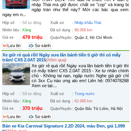
nhập Thái mà giữ được chất xe "cọp" và trang bị
ngập tràn như thế này? Mời các bác qua xem
ngay em n...
Hộp số
:
Số tự động
Xuất xứ
:
Nhập khẩu Thái
Nhiên liệu
:
Xăng
Đã sử dụng
:
80.000 km
479 triệu
Giá xe
:
Quận/Huyện
:
Quận 2
,
Hồ Chí Minh
Lưu tin
So sánh
Xe giờ rẻ quá rồi! Ngày xưa lăn bánh tiền ti giờ thì có mấy
trăm! CX5 2.0AT 2015
(Hôm qua)
Xe giờ rẻ quá rồi! Ngày xưa lăn bánh tiền ti giờ thì
có mấy trăm! CX5 2.0AT 2015 - Xe tư nhân chính
chủ - Không tai nạn, ngập nước Nghe giá giờ chỉ
có 3xx Cụ nào ưng alo em! Liên hệ: 0974078288
Xem xe tại:...
Hộp số
:
Số tự động
Xuất xứ
:
Trong nước
Nhiên liệu
:
Xăng
Đã sử dụng
:
62.000 km
370 triệu
Giá xe
:
Quận/Huyện
:
Quận Bắc Từ Liêm
,
Hà Nội
Lưu tin
So sánh
Bán xe Kia Carnival Signature 2.2D 2024, màu Đen, giá 1,099
tỷ
(Hôm qua)