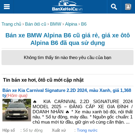
Trang chủ
Bán ôtô cũ
BMW
Alpina
B6
Bán xe BMW Alpina B6 cũ giá rẻ, giá xe ôtô
Alpina B6 đã qua sử dụng
Không tìm thấy tin nào theo yêu cầu của bạn
Tin bán xe hơi, ôtô cũ mới cập nhật
Bán xe Kia Carnival Signature 2.2D 2024, màu Xanh, giá 1,368
tỷ
(Hôm qua)
🔥 KIA CARNIVAL 2.2D SIGNATURE 2024
MODEL 2025 – ĐẲNG CẤP XE GIA ĐÌNH /
DOANH NHÂN 🔥 * Xe màu xanh bộ đội, nội thất
nâu. * Số tự động, máy dầu. * Nguồn gốc chuẩn: 1
chủ mua mới từ đầu, giữ gìn vô cùng cẩn thận. ...
Hộp số
:
Số tự động
Xuất xứ
:
Trong nước