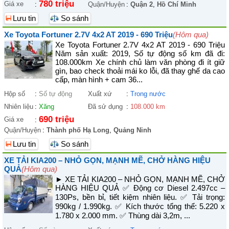
780 triệu
Giá xe
:
Quận/Huyện
:
Quận 2
,
Hồ Chí Minh
Lưu tin
So sánh
Xe Toyota Fortuner 2.7V 4x2 AT 2019 - 690 Triệu
(Hôm qua)
Xe Toyota Fortuner 2.7V 4x2 AT 2019 - 690 Triệu
Năm sản xuất: 2019, Số tự động số km đã đi:
108.000km Xe chính chủ làm văn phòng đi ít giữ
gìn, bao check thoải mái ko lỗi, đã thay ghế da cao
cấp, màn hình + cam 36...
Hộp số
:
Số tự động
Xuất xứ
:
Trong nước
Nhiên liệu
:
Xăng
Đã sử dụng
:
108.000 km
690 triệu
Giá xe
:
Quận/Huyện
:
Thành phố Hạ Long
,
Quảng Ninh
Lưu tin
So sánh
XE TẢI KIA200 – NHỎ GỌN, MẠNH MẼ, CHỞ HÀNG HIỆU
QUẢ
(Hôm qua)
► XE TẢI KIA200 – NHỎ GỌN, MẠNH MẼ, CHỞ
HÀNG HIỆU QUẢ ✅ Động cơ Diesel 2.497cc –
130Ps, bền bỉ, tiết kiệm nhiên liệu. ✅ Tải trọng:
990kg / 1.990kg. ✅ Kích thước tổng thể: 5.220 x
1.780 x 2.000 mm. ✅ Thùng dài 3,2m, ...