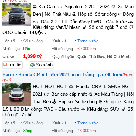
🚘 Kia Carnival Signature 2.2D – 2024 🎨 Xe Màu
Đen | Nội Thất Nâu 🕹️ Hộp số: Số tự động ⚙️ Động
cơ: Dầu 2.2 L 🚴‍♀️ Dẫn động: FWD - Cầu trước 🚗
Kiểu dáng: Van/Minivan 💺 Số chỗ ngồi: 7 chỗ ⏰
ODO Chuẩn: 𝟲𝟬,�...
Hộp số
:
Số tự động
Xuất xứ
:
Trong nước
Nhiên liệu
:
Dầu
Đã sử dụng
:
60.000 km
1,099 tỷ
Giá xe
:
Quận/Huyện
:
Quận Thủ Đức
,
Hồ Chí Minh
Lưu tin
So sánh
Bán xe Honda CR-V L, đời 2021, màu Trắng, giá 780 triệu
(Hôm
qua)
HOT HOT HOT 🚘 Honda CRV L SENSING –
2021 👉 Bản cao cấp nhất 🎨 Xe Màu Trắng | Nội
Thất Đen 🕹️ Hộp số: Số tự động ⚙️ Động cơ: Xăng
1.5 L 🚴‍♀️ Dẫn động: FWD - Cầu trước 🚗 Kiểu dáng: SUV 💺 Số
chỗ ngồi: 7 chỗ...
Hộp số
:
Số tự động
Xuất xứ
:
Trong nước
Nhiên liệu
:
Xăng
Đã sử dụng
:
46.000 km