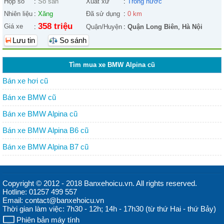
Hộp số
:
Số sàn
Xuất xứ
:
Trong nước
Nhiên liệu
:
Xăng
Đã sử dụng
:
0 km
358 triệu
Giá xe
:
Quận/Huyện
:
Quận Long Biên
,
Hà Nội
Lưu tin
So sánh
Tìm mua xe BMW Alpina cũ
Bán xe hơi cũ
Bán xe BMW cũ
Bán xe BMW Alpina cũ
Bán xe BMW Alpina B6 cũ
Bán xe BMW Alpina B7 cũ
Copyright © 2012 - 2018 Banxehoicu.vn. All rights reserved.
Hotline: 01257 499 557
Email: contact@banxehoicu.vn
Thời gian làm việc: 7h30 - 12h; 14h - 17h30 (từ thứ Hai - thứ Bảy)
Phiên bản máy tính