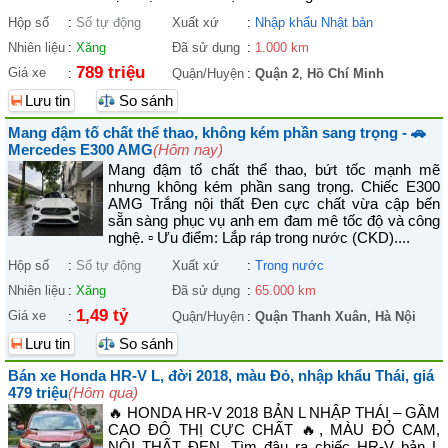
Hộp số
:
Số tự động
Xuất xứ
:
Nhập khẩu Nhật bản
Nhiên liệu
:
Xăng
Đã sử dụng
:
1.000 km
789 triệu
Giá xe
:
Quận/Huyện
:
Quận 2
,
Hồ Chí Minh
Lưu tin
So sánh
Mang đậm tố chất thể thao, không kém phần sang trọng - 🚗
Mercedes E300 AMG
(Hôm nay)
Mang đậm tố chất thể thao, bứt tốc mạnh mẽ
nhưng không kém phần sang trọng. Chiếc E300
AMG Trắng nội thất Đen cực chất vừa cập bến
sẵn sàng phục vụ anh em đam mê tốc độ và công
nghệ. ▫ Ưu điểm: Lắp ráp trong nước (CKD)....
Hộp số
:
Số tự động
Xuất xứ
:
Trong nước
Nhiên liệu
:
Xăng
Đã sử dụng
:
65.000 km
1,49 tỷ
Giá xe
:
Quận/Huyện
:
Quận Thanh Xuân
,
Hà Nội
Lưu tin
So sánh
Bán xe Honda HR-V L, đời 2018, màu Đỏ, nhập khẩu Thái, giá
479 triệu
(Hôm qua)
🔥 HONDA HR-V 2018 BẢN L NHẬP THÁI – GẦM
CAO ĐÔ THỊ CỰC CHẤT 🔥, MÀU ĐỎ CAM,
NỘI THẤT ĐEN. Tìm đâu ra chiếc HR-V bản L