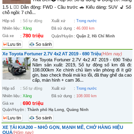
1.5 L 🚴‍♀️ Dẫn động: FWD - Cầu trước 🚗 Kiểu dáng: SUV 💺 Số
chỗ ngồi: 7 chỗ...
Hộp số
:
Số tự động
Xuất xứ
:
Trong nước
Nhiên liệu
:
Xăng
Đã sử dụng
:
46.000 km
780 triệu
Giá xe
:
Quận/Huyện
:
Quận 2
,
Hồ Chí Minh
Lưu tin
So sánh
Xe Toyota Fortuner 2.7V 4x2 AT 2019 - 690 Triệu
(Hôm nay)
Xe Toyota Fortuner 2.7V 4x2 AT 2019 - 690 Triệu
Năm sản xuất: 2019, Số tự động số km đã đi:
108.000km Xe chính chủ làm văn phòng đi ít giữ
gìn, bao check thoải mái ko lỗi, đã thay ghế da cao
cấp, màn hình + cam 36...
Hộp số
:
Số tự động
Xuất xứ
:
Trong nước
Nhiên liệu
:
Xăng
Đã sử dụng
:
108.000 km
690 triệu
Giá xe
:
Quận/Huyện
:
Thành phố Hạ Long
,
Quảng Ninh
Lưu tin
So sánh
XE TẢI KIA200 – NHỎ GỌN, MẠNH MẼ, CHỞ HÀNG HIỆU
QUẢ
(Hôm nay)