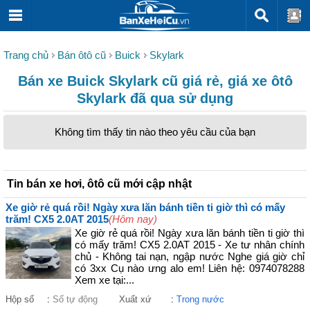
Trang chủ
Bán ôtô cũ
Buick
Skylark
Bán xe Buick Skylark cũ giá rẻ, giá xe ôtô
Skylark đã qua sử dụng
Không tìm thấy tin nào theo yêu cầu của bạn
Tin bán xe hơi, ôtô cũ mới cập nhật
Xe giờ rẻ quá rồi! Ngày xưa lăn bánh tiền ti giờ thì có mấy
trăm! CX5 2.0AT 2015
(Hôm nay)
Xe giờ rẻ quá rồi! Ngày xưa lăn bánh tiền ti giờ thì
có mấy trăm! CX5 2.0AT 2015 - Xe tư nhân chính
chủ - Không tai nạn, ngập nước Nghe giá giờ chỉ
có 3xx Cụ nào ưng alo em! Liên hệ: 0974078288
Xem xe tại:...
Hộp số
:
Số tự động
Xuất xứ
:
Trong nước