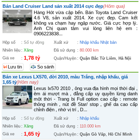
Bán Land Cruiser Land sản xuất 2014 cực đẹp
(Hôm qua)
Hàng Hót vừa cập bến. Bán Toyota Land Cruiser
4.6 V8, sản xuất 2014. Xe cực đẹp. Cam kết
không va chạm hay ngập nước. Giá cực hợp lý.
Anh Chị quan tâm vui lòng liên hệ em :
0906223838...
Hộp số
:
Số tự động
Xuất xứ
:
Nhập khẩu Nhật bản
Nhiên liệu
:
Xăng
Đã sử dụng
:
80.000 km
1,78 tỷ
Giá xe
:
Quận/Huyện
:
Quận Bắc Từ Liêm
,
Hà Nội
Lưu tin
So sánh
Bán xe Lexus LX570, đời 2010, màu Trắng, nhập khẩu, giá
1,65 tỷ
(Hôm nay)
Lexus lx570 2010 , ông vua địa hình mọi thời đại ,
êm ái mượt mà , đẳng cấp uy quyền lừng danh
một thời - Trang bị Full option cao cấp : remote
thông minh , nút đề Star/ stop , ghế da cao cấp
chỉnh điện , nhớ vị trí , D...
Hộp số
:
Số tự động
Xuất xứ
:
Nhập khẩu
Nhiên liệu
:
Xăng
Đã sử dụng
:
110.000 km
1,65 tỷ
Giá xe
:
Quận/Huyện
:
Quận Gò Vấp
,
Hồ Chí Minh