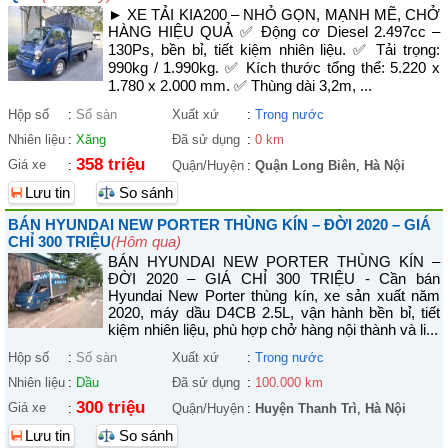
► XE TẢI KIA200 – NHỎ GỌN, MẠNH MẼ, CHỞ
HÀNG HIỆU QUẢ ✅ Động cơ Diesel 2.497cc –
130Ps, bền bỉ, tiết kiệm nhiên liệu. ✅ Tải trọng:
990kg / 1.990kg. ✅ Kích thước tổng thể: 5.220 x
1.780 x 2.000 mm. ✅ Thùng dài 3,2m, ...
Hộp số
:
Số sàn
Xuất xứ
:
Trong nước
Nhiên liệu
:
Xăng
Đã sử dụng
:
0 km
358 triệu
Giá xe
:
Quận/Huyện
:
Quận Long Biên
,
Hà Nội
Lưu tin
So sánh
BÁN HYUNDAI NEW PORTER THÙNG KÍN – ĐỜI 2020 – GIÁ
CHỈ 300 TRIỆU
(Hôm qua)
BÁN HYUNDAI NEW PORTER THÙNG KÍN –
ĐỜI 2020 – GIÁ CHỈ 300 TRIỆU - Cần bán
Hyundai New Porter thùng kín, xe sản xuất năm
2020, máy dầu D4CB 2.5L, vận hành bền bỉ, tiết
kiệm nhiên liệu, phù hợp chở hàng nội thành và li...
Hộp số
:
Số sàn
Xuất xứ
:
Trong nước
Nhiên liệu
:
Dầu
Đã sử dụng
:
100.000 km
300 triệu
Giá xe
:
Quận/Huyện
:
Huyện Thanh Trì
,
Hà Nội
Lưu tin
So sánh