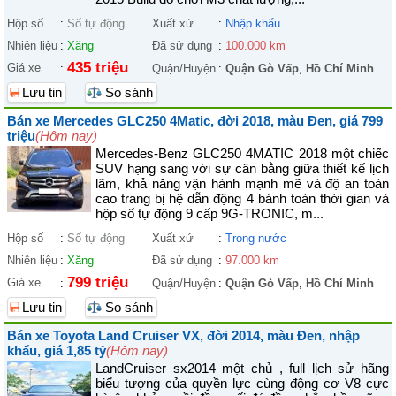
Hộp số
:
Số tự động
Xuất xứ
:
Nhập khẩu
Nhiên liệu
:
Xăng
Đã sử dụng
:
100.000 km
435 triệu
Giá xe
:
Quận/Huyện
:
Quận Gò Vấp
,
Hồ Chí Minh
Lưu tin
So sánh
Bán xe Mercedes GLC250 4Matic, đời 2018, màu Đen, giá 799
triệu
(Hôm nay)
Mercedes-Benz GLC250 4MATIC 2018 một chiếc
SUV hạng sang với sự cân bằng giữa thiết kế lịch
lãm, khả năng vận hành mạnh mẽ và độ an toàn
cao trang bị hệ dẫn động 4 bánh toàn thời gian và
hộp số tự động 9 cấp 9G-TRONIC, m...
Hộp số
:
Số tự động
Xuất xứ
:
Trong nước
Nhiên liệu
:
Xăng
Đã sử dụng
:
97.000 km
799 triệu
Giá xe
:
Quận/Huyện
:
Quận Gò Vấp
,
Hồ Chí Minh
Lưu tin
So sánh
Bán xe Toyota Land Cruiser VX, đời 2014, màu Đen, nhập
khẩu, giá 1,85 tỷ
(Hôm nay)
LandCruiser sx2014 một chủ , full lịch sử hãng
biểu tượng của quyền lực cùng động cơ V8 cực