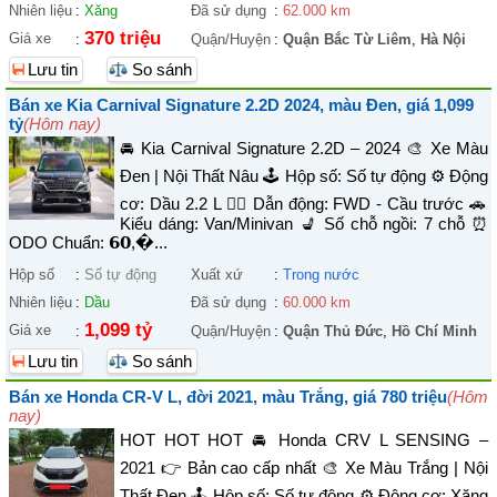
Nhiên liệu
:
Xăng
Đã sử dụng
:
62.000 km
370 triệu
Giá xe
:
Quận/Huyện
:
Quận Bắc Từ Liêm
,
Hà Nội
Lưu tin
So sánh
Bán xe Kia Carnival Signature 2.2D 2024, màu Đen, giá 1,099
tỷ
(Hôm nay)
🚘 Kia Carnival Signature 2.2D – 2024 🎨 Xe Màu
Đen | Nội Thất Nâu 🕹️ Hộp số: Số tự động ⚙️ Động
cơ: Dầu 2.2 L 🚴‍♀️ Dẫn động: FWD - Cầu trước 🚗
Kiểu dáng: Van/Minivan 💺 Số chỗ ngồi: 7 chỗ ⏰
ODO Chuẩn: 𝟲𝟬,�...
Hộp số
:
Số tự động
Xuất xứ
:
Trong nước
Nhiên liệu
:
Dầu
Đã sử dụng
:
60.000 km
1,099 tỷ
Giá xe
:
Quận/Huyện
:
Quận Thủ Đức
,
Hồ Chí Minh
Lưu tin
So sánh
Bán xe Honda CR-V L, đời 2021, màu Trắng, giá 780 triệu
(Hôm
nay)
HOT HOT HOT 🚘 Honda CRV L SENSING –
2021 👉 Bản cao cấp nhất 🎨 Xe Màu Trắng | Nội
Thất Đen 🕹️ Hộp số: Số tự động ⚙️ Động cơ: Xăng