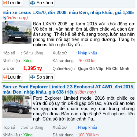
Lưu tin
So sánh
Bán xe Lexus LX570, đời 2008, màu Đen, nhập khẩu, giá 1,395
tỷ
(Hôm nay)
Bán LX570 2008 up form 2015 với khối động cơ
V8 bền bỉ , vận hành êm ái, đầm chắc và cách âm
ấn tượng. Thiết kế bề thế, sang trọng, luôn tạo nên
phong thái nổi bật trên mọi cung đường. Trang bị
options tiện nghi đầy đủ ...
Hộp số
:
Số tự động
Xuất xứ
:
Nhập khẩu
Nhiên liệu
:
Xăng
Đã sử dụng
:
76.000 km
1,395 tỷ
Giá xe
:
Quận/Huyện
:
Quận Gò Vấp
,
Hồ Chí Minh
Lưu tin
So sánh
Bán xe Ford Explorer Limited 2.3 Ecoboost AT 4WD, đời 2015,
màu Đen, nhập khẩu, giá 638 triệu
(Hôm nay)
Ford Explorer Limited model 2016 một chiếc xe
vừa đủ độ uy tín để đi gặp đối tác, vừa đủ an toàn
và rộng rãi để chăm sóc vợ con trong những
chuyến đi xa Bản cao cấp 6 ghế Full options tiện
nghi Cửa sổ trời toàn cảnh Pa...
Hộp số
:
Số tự động
Xuất xứ
:
Nhập khẩu
Nhiên liệu
:
Xăng
Đã sử dụng
:
100.000 km