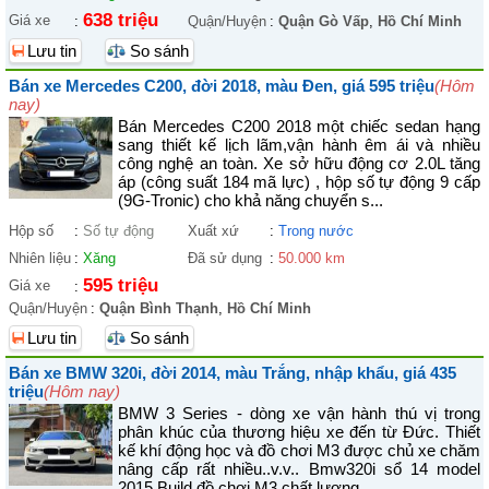
638 triệu
Giá xe
:
Quận/Huyện
:
Quận Gò Vấp
,
Hồ Chí Minh
Lưu tin
So sánh
Bán xe Mercedes C200, đời 2018, màu Đen, giá 595 triệu
(Hôm
nay)
Bán Mercedes C200 2018 một chiếc sedan hạng
sang thiết kế lịch lãm,vận hành êm ái và nhiều
công nghệ an toàn. Xe sở hữu động cơ 2.0L tăng
áp (công suất 184 mã lực) , hộp số tự động 9 cấp
(9G-Tronic) cho khả năng chuyển s...
Hộp số
:
Số tự động
Xuất xứ
:
Trong nước
Nhiên liệu
:
Xăng
Đã sử dụng
:
50.000 km
595 triệu
Giá xe
:
Quận/Huyện
:
Quận Bình Thạnh
,
Hồ Chí Minh
Lưu tin
So sánh
Bán xe BMW 320i, đời 2014, màu Trắng, nhập khẩu, giá 435
triệu
(Hôm nay)
BMW 3 Series - dòng xe vận hành thú vị trong
phân khúc của thương hiệu xe đến từ Đức. Thiết
kế khí động học và đồ chơi M3 được chủ xe chăm
nâng cấp rất nhiều..v.v.. Bmw320i sổ 14 model
2015 Build đồ chơi M3 chất lượng,...