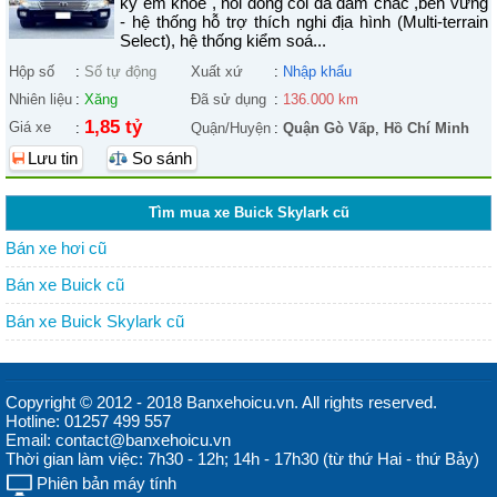
kỳ êm khỏe , nồi đồng cối đá đầm chắc ,bền vững
- hệ thống hỗ trợ thích nghi địa hình (Multi-terrain
Select), hệ thống kiểm soá...
Hộp số
:
Số tự động
Xuất xứ
:
Nhập khẩu
Nhiên liệu
:
Xăng
Đã sử dụng
:
136.000 km
1,85 tỷ
Giá xe
:
Quận/Huyện
:
Quận Gò Vấp
,
Hồ Chí Minh
Lưu tin
So sánh
Tìm mua xe Buick Skylark cũ
Bán xe hơi cũ
Bán xe Buick cũ
Bán xe Buick Skylark cũ
Copyright © 2012 - 2018 Banxehoicu.vn. All rights reserved.
Hotline: 01257 499 557
Email: contact@banxehoicu.vn
Thời gian làm việc: 7h30 - 12h; 14h - 17h30 (từ thứ Hai - thứ Bảy)
Phiên bản máy tính