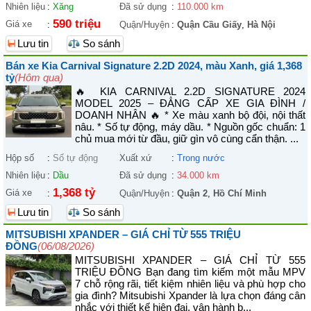
Nhiên liệu
:
Xăng
Đã sử dụng
:
110.000 km
590 triệu
Giá xe
:
Quận/Huyện
:
Quận Cầu Giấy
,
Hà Nội
Lưu tin
So sánh
Bán xe Kia Carnival Signature 2.2D 2024, màu Xanh, giá 1,368
tỷ
(Hôm qua)
🔥 KIA CARNIVAL 2.2D SIGNATURE 2024
MODEL 2025 – ĐẲNG CẤP XE GIA ĐÌNH /
DOANH NHÂN 🔥 * Xe màu xanh bộ đội, nội thất
nâu. * Số tự động, máy dầu. * Nguồn gốc chuẩn: 1
chủ mua mới từ đầu, giữ gìn vô cùng cẩn thận. ...
Hộp số
:
Số tự động
Xuất xứ
:
Trong nước
Nhiên liệu
:
Dầu
Đã sử dụng
:
34.000 km
1,368 tỷ
Giá xe
:
Quận/Huyện
:
Quận 2
,
Hồ Chí Minh
Lưu tin
So sánh
MITSUBISHI XPANDER – GIÁ CHỈ TỪ 555 TRIỆU
ĐỒNG
(06/08/2026)
MITSUBISHI XPANDER – GIÁ CHỈ TỪ 555
TRIỆU ĐỒNG Bạn đang tìm kiếm một mẫu MPV
7 chỗ rộng rãi, tiết kiệm nhiên liệu và phù hợp cho
gia đình? Mitsubishi Xpander là lựa chọn đáng cân
nhắc với thiết kế hiện đại, vận hành b...