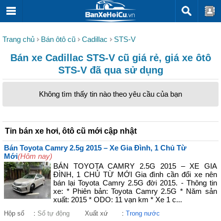
Trang chủ
Bán ôtô cũ
Cadillac
STS-V
Bán xe Cadillac STS-V cũ giá rẻ, giá xe ôtô
STS-V đã qua sử dụng
Không tìm thấy tin nào theo yêu cầu của bạn
Tin bán xe hơi, ôtô cũ mới cập nhật
Bán Toyota Camry 2.5g 2015 – Xe Gia Đình, 1 Chủ Từ
Mới
(Hôm nay)
BÁN TOYOTA CAMRY 2.5G 2015 – XE GIA
ĐÌNH, 1 CHỦ TỪ MỚI Gia đình cần đổi xe nên
bán lại Toyota Camry 2.5G đời 2015. - Thông tin
xe: * Phiên bản: Toyota Camry 2.5G * Năm sản
xuất: 2015 * ODO: 11 vạn km * Xe 1 c...
Hộp số
:
Số tự động
Xuất xứ
:
Trong nước