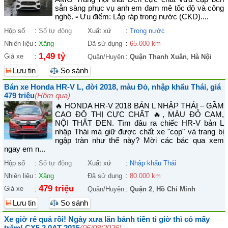
sẵn sàng phục vụ anh em đam mê tốc độ và công
nghệ. ▫ Ưu điểm: Lắp ráp trong nước (CKD)....
Hộp số
:
Số tự động
Xuất xứ
:
Trong nước
Nhiên liệu
:
Xăng
Đã sử dụng
:
65.000 km
1,49 tỷ
Giá xe
:
Quận/Huyện
:
Quận Thanh Xuân
,
Hà Nội
Lưu tin
So sánh
Bán xe Honda HR-V L, đời 2018, màu Đỏ, nhập khẩu Thái, giá
479 triệu
(Hôm qua)
🔥 HONDA HR-V 2018 BẢN L NHẬP THÁI – GẦM
CAO ĐÔ THỊ CỰC CHẤT 🔥, MÀU ĐỎ CAM,
NỘI THẤT ĐEN. Tìm đâu ra chiếc HR-V bản L
nhập Thái mà giữ được chất xe "cọp" và trang bị
ngập tràn như thế này? Mời các bác qua xem
ngay em n...
Hộp số
:
Số tự động
Xuất xứ
:
Nhập khẩu Thái
Nhiên liệu
:
Xăng
Đã sử dụng
:
80.000 km
479 triệu
Giá xe
:
Quận/Huyện
:
Quận 2
,
Hồ Chí Minh
Lưu tin
So sánh
Xe giờ rẻ quá rồi! Ngày xưa lăn bánh tiền ti giờ thì có mấy
trăm! CX5 2.0AT 2015
(06/08/2026)