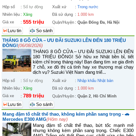
Hộp số
:
Số tự động
Xuất xứ
:
Trong nước
Nhiên liệu
:
Xăng
Đã sử dụng
:
1.000 km
555 triệu
Giá xe
:
Quận/Huyện
:
Quận Đống Đa
,
Hà Nội
Lưu tin
So sánh
THÁNG 8 GÕ CỬA – ƯU ĐÃI SUZUKI LÊN ĐẾN 180 TRIỆU
ĐỒNG!
(06/08/2026)
THÁNG 8 GÕ CỬA – ƯU ĐÃI SUZUKI LÊN ĐẾN
180 TRIỆU ĐỒNG! Sở hữu xe Nhật bền bỉ, tiết
kiệm chỉ trong tháng này! Bạn đang tìm xe gia đình
7 chỗ, xe đô thị cá tính hay xe thương mại chạy
dịch vụ? Suzuki Việt Nam đang triể...
Hộp số
:
Số tự động
Xuất xứ
:
Nhập khẩu Nhật bản
Nhiên liệu
:
Xăng
Đã sử dụng
:
1.000 km
789 triệu
Giá xe
:
Quận/Huyện
:
Quận 2
,
Hồ Chí Minh
Lưu tin
So sánh
Mang đậm tố chất thể thao, không kém phần sang trọng - 🚗
Mercedes E300 AMG
(Hôm nay)
Mang đậm tố chất thể thao, bứt tốc mạnh mẽ
nhưng không kém phần sang trọng. Chiếc E300
AMG Trắng nội thất Đen cực chất vừa cập bến