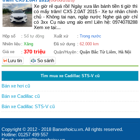
Xe giờ rẻ quá rồi! Ngày xưa lăn bánh tiền ti giờ thì
có mấy trăm! CX5 2.0AT 2015 - Xe tư nhân chính
chủ - Không tai nạn, ngập nước Nghe giá giờ chỉ
có 3xx Cụ nào ưng alo em! Liên hệ: 0974078288
Xem xe tại:...
Hộp số
:
Số tự động
Xuất xứ
:
Trong nước
Nhiên liệu
:
Xăng
Đã sử dụng
:
62.000 km
370 triệu
Giá xe
:
Quận/Huyện
:
Quận Bắc Từ Liêm
,
Hà Nội
Lưu tin
So sánh
Tìm mua xe Cadillac STS-V cũ
Bán xe hơi cũ
Bán xe Cadillac cũ
Bán xe Cadillac STS-V cũ
Copyright © 2012 - 2018 Banxehoicu.vn. All rights reserved.
Hotline: 01257 499 557
Email: contact@banxehoicu.vn