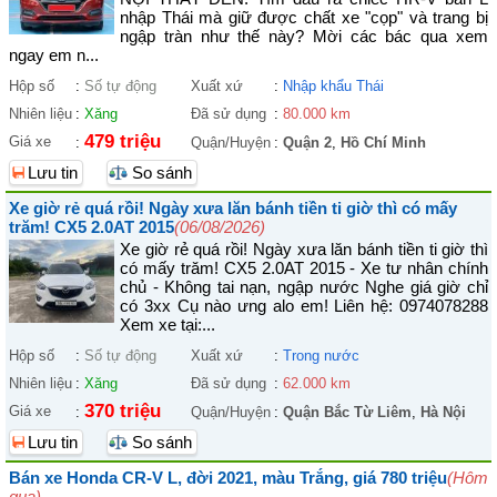
nhập Thái mà giữ được chất xe "cọp" và trang bị
ngập tràn như thế này? Mời các bác qua xem
ngay em n...
Hộp số
:
Số tự động
Xuất xứ
:
Nhập khẩu Thái
Nhiên liệu
:
Xăng
Đã sử dụng
:
80.000 km
479 triệu
Giá xe
:
Quận/Huyện
:
Quận 2
,
Hồ Chí Minh
Lưu tin
So sánh
Xe giờ rẻ quá rồi! Ngày xưa lăn bánh tiền ti giờ thì có mấy
trăm! CX5 2.0AT 2015
(06/08/2026)
Xe giờ rẻ quá rồi! Ngày xưa lăn bánh tiền ti giờ thì
có mấy trăm! CX5 2.0AT 2015 - Xe tư nhân chính
chủ - Không tai nạn, ngập nước Nghe giá giờ chỉ
có 3xx Cụ nào ưng alo em! Liên hệ: 0974078288
Xem xe tại:...
Hộp số
:
Số tự động
Xuất xứ
:
Trong nước
Nhiên liệu
:
Xăng
Đã sử dụng
:
62.000 km
370 triệu
Giá xe
:
Quận/Huyện
:
Quận Bắc Từ Liêm
,
Hà Nội
Lưu tin
So sánh
Bán xe Honda CR-V L, đời 2021, màu Trắng, giá 780 triệu
(Hôm
qua)