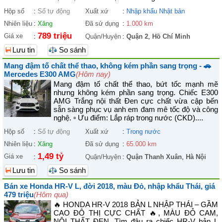
Hộp số
:
Số tự động
Xuất xứ
:
Nhập khẩu Nhật bản
Nhiên liệu
:
Xăng
Đã sử dụng
:
1.000 km
789 triệu
Giá xe
:
Quận/Huyện
:
Quận 2
,
Hồ Chí Minh
Lưu tin
So sánh
Mang đậm tố chất thể thao, không kém phần sang trọng - 🚗
Mercedes E300 AMG
(Hôm nay)
Mang đậm tố chất thể thao, bứt tốc mạnh mẽ
nhưng không kém phần sang trọng. Chiếc E300
AMG Trắng nội thất Đen cực chất vừa cập bến
sẵn sàng phục vụ anh em đam mê tốc độ và công
nghệ. ▫ Ưu điểm: Lắp ráp trong nước (CKD)....
Hộp số
:
Số tự động
Xuất xứ
:
Trong nước
Nhiên liệu
:
Xăng
Đã sử dụng
:
65.000 km
1,49 tỷ
Giá xe
:
Quận/Huyện
:
Quận Thanh Xuân
,
Hà Nội
Lưu tin
So sánh
Bán xe Honda HR-V L, đời 2018, màu Đỏ, nhập khẩu Thái, giá
479 triệu
(Hôm qua)
🔥 HONDA HR-V 2018 BẢN L NHẬP THÁI – GẦM
CAO ĐÔ THỊ CỰC CHẤT 🔥, MÀU ĐỎ CAM,
NỘI THẤT ĐEN. Tìm đâu ra chiếc HR-V bản L