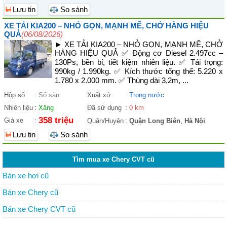
Lưu tin
So sánh
XE TẢI KIA200 – NHỎ GỌN, MẠNH MẼ, CHỞ HÀNG HIỆU
QUẢ
(06/08/2026)
► XE TẢI KIA200 – NHỎ GỌN, MẠNH MẼ, CHỞ
HÀNG HIỆU QUẢ ✅ Động cơ Diesel 2.497cc –
130Ps, bền bỉ, tiết kiệm nhiên liệu. ✅ Tải trọng:
990kg / 1.990kg. ✅ Kích thước tổng thể: 5.220 x
1.780 x 2.000 mm. ✅ Thùng dài 3,2m, ...
Hộp số
:
Số sàn
Xuất xứ
:
Trong nước
Nhiên liệu
:
Xăng
Đã sử dụng
:
0 km
358 triệu
Giá xe
:
Quận/Huyện
:
Quận Long Biên
,
Hà Nội
Lưu tin
So sánh
Tìm mua xe Chery CVT cũ
Bán xe hơi cũ
Bán xe Chery cũ
Bán xe Chery CVT cũ