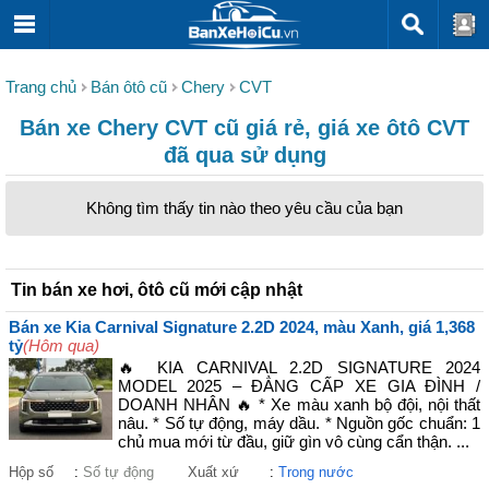
Trang chủ
Bán ôtô cũ
Chery
CVT
Bán xe Chery CVT cũ giá rẻ, giá xe ôtô CVT
đã qua sử dụng
Không tìm thấy tin nào theo yêu cầu của bạn
Tin bán xe hơi, ôtô cũ mới cập nhật
Bán xe Kia Carnival Signature 2.2D 2024, màu Xanh, giá 1,368
tỷ
(Hôm qua)
🔥 KIA CARNIVAL 2.2D SIGNATURE 2024
MODEL 2025 – ĐẲNG CẤP XE GIA ĐÌNH /
DOANH NHÂN 🔥 * Xe màu xanh bộ đội, nội thất
nâu. * Số tự động, máy dầu. * Nguồn gốc chuẩn: 1
chủ mua mới từ đầu, giữ gìn vô cùng cẩn thận. ...
Hộp số
:
Số tự động
Xuất xứ
:
Trong nước