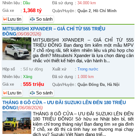
Nhiên liệu
:
Dầu
Đã sử dụng
:
34.000 km
1,368 tỷ
Giá xe
:
Quận/Huyện
:
Quận 2
,
Hồ Chí Minh
Lưu tin
So sánh
MITSUBISHI XPANDER – GIÁ CHỈ TỪ 555 TRIỆU
ĐỒNG
(06/08/2026)
MITSUBISHI XPANDER – GIÁ CHỈ TỪ 555
TRIỆU ĐỒNG Bạn đang tìm kiếm một mẫu MPV
7 chỗ rộng rãi, tiết kiệm nhiên liệu và phù hợp cho
gia đình? Mitsubishi Xpander là lựa chọn đáng cân
nhắc với thiết kế hiện đại, vận hành b...
Hộp số
:
Số tự động
Xuất xứ
:
Trong nước
Nhiên liệu
:
Xăng
Đã sử dụng
:
1.000 km
555 triệu
Giá xe
:
Quận/Huyện
:
Quận Đống Đa
,
Hà Nội
Lưu tin
So sánh
THÁNG 8 GÕ CỬA – ƯU ĐÃI SUZUKI LÊN ĐẾN 180 TRIỆU
ĐỒNG!
(06/08/2026)
THÁNG 8 GÕ CỬA – ƯU ĐÃI SUZUKI LÊN ĐẾN
180 TRIỆU ĐỒNG! Sở hữu xe Nhật bền bỉ, tiết
kiệm chỉ trong tháng này! Bạn đang tìm xe gia đình
7 chỗ, xe đô thị cá tính hay xe thương mại chạy
dịch vụ? Suzuki Việt Nam đang triể...