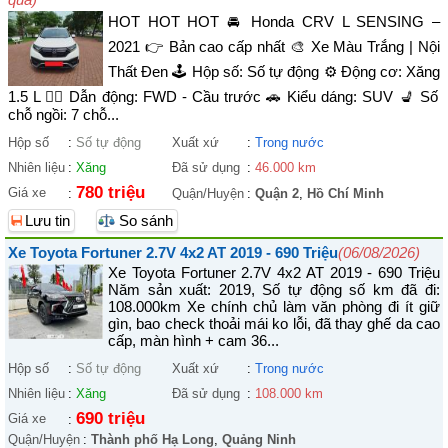
HOT HOT HOT 🚘 Honda CRV L SENSING –
2021 👉 Bản cao cấp nhất 🎨 Xe Màu Trắng | Nội
Thất Đen 🕹️ Hộp số: Số tự động ⚙️ Động cơ: Xăng
1.5 L 🚴‍♀️ Dẫn động: FWD - Cầu trước 🚗 Kiểu dáng: SUV 💺 Số
chỗ ngồi: 7 chỗ...
Hộp số
:
Số tự động
Xuất xứ
:
Trong nước
Nhiên liệu
:
Xăng
Đã sử dụng
:
46.000 km
780 triệu
Giá xe
:
Quận/Huyện
:
Quận 2
,
Hồ Chí Minh
Lưu tin
So sánh
Xe Toyota Fortuner 2.7V 4x2 AT 2019 - 690 Triệu
(06/08/2026)
Xe Toyota Fortuner 2.7V 4x2 AT 2019 - 690 Triệu
Năm sản xuất: 2019, Số tự động số km đã đi:
108.000km Xe chính chủ làm văn phòng đi ít giữ
gìn, bao check thoải mái ko lỗi, đã thay ghế da cao
cấp, màn hình + cam 36...
Hộp số
:
Số tự động
Xuất xứ
:
Trong nước
Nhiên liệu
:
Xăng
Đã sử dụng
:
108.000 km
690 triệu
Giá xe
:
Quận/Huyện
:
Thành phố Hạ Long
,
Quảng Ninh