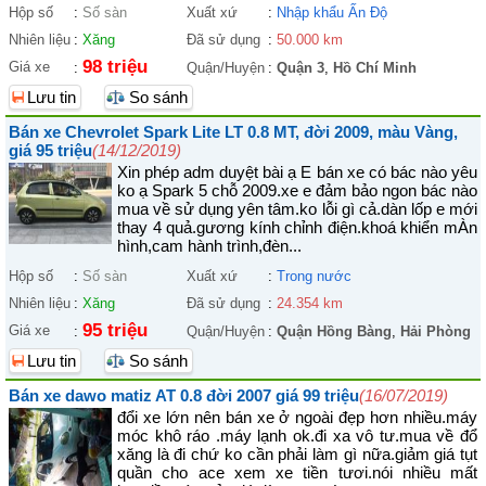
Hộp số
:
Số sàn
Xuất xứ
:
Nhập khẩu Ấn Độ
Nhiên liệu
:
Xăng
Đã sử dụng
:
50.000 km
98 triệu
Giá xe
:
Quận/Huyện
:
Quận 3
,
Hồ Chí Minh
Lưu tin
So sánh
Bán xe Chevrolet Spark Lite LT 0.8 MT, đời 2009, màu Vàng,
giá 95 triệu
(14/12/2019)
Xin phép adm duyệt bài ạ E bán xe có bác nào yêu
ko ạ Spark 5 chỗ 2009.xe e đảm bảo ngon bác nào
mua về sử dụng yên tâm.ko lỗi gì cả.dàn lốp e mới
thay 4 quả.gương kính chỉnh điện.khoá khiển mÀn
hình,cam hành trình,đèn...
Hộp số
:
Số sàn
Xuất xứ
:
Trong nước
Nhiên liệu
:
Xăng
Đã sử dụng
:
24.354 km
95 triệu
Giá xe
:
Quận/Huyện
:
Quận Hồng Bàng
,
Hải Phòng
Lưu tin
So sánh
Bán xe dawo matiz AT 0.8 đời 2007 giá 99 triệu
(16/07/2019)
đổi xe lớn nên bán xe ở ngoài đẹp hơn nhiều.máy
móc khô ráo .máy lạnh ok.đi xa vô tư.mua về đổ
xăng là đi chứ ko cần phải làm gì nữa.giảm giá tụt
quần cho ace xem xe tiền tươi.nói nhiều mất