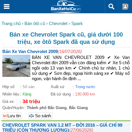
Trang chủ
Bán ôtô cũ
Chevrolet
Spark
Bán xe Chevrolet Spark cũ, giá dưới 100
triệu, xe ôtô Spark đã qua sử dụng
Bán Xe Van Chevrolet 2009
(16/07/2026)
BÁN XE VAN CHEVROLET 2009 ✔ Xe Van
Chevrolet đời 2009 vẫn còn đăng kiểm ✔ Xe 5 chỗ
ngồi odo 13 vạn km ✔ Chính chủ tư nhân, 1 chủ
sử dụng ✔ Sơn đẹp, ngoại hình sáng xe ✔ Máy số
ngon, vận hành ổn định ...
Hộp số
:
Số sàn
Xuất xứ
:
Trong nước
Nhiên liệu
:
Xăng
Đã sử dụng
:
130.000 km
34 triệu
Giá xe
:
Quận/Huyện
:
Thành phố Bắc Giang
,
Bắc Giang
Lưu tin
So sánh
CHEVROLET SPARK VAN 1.2 MT – ĐỜI 2016 – GIÁ CHỈ 99
TRIỆU (CÒN THƯƠNG LƯỢNG)
(27/06/2026)