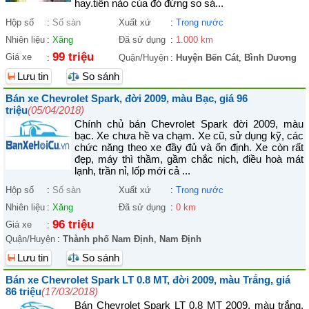
hay.tiền nào của đó đừng so sá...
Hộp số
:
Số sàn
Xuất xứ
:
Trong nước
Nhiên liệu
:
Xăng
Đã sử dụng
:
1.000 km
99 triệu
Giá xe
:
Quận/Huyện
:
Huyện Bến Cát
,
Bình Dương
Lưu tin
So sánh
Bán xe Chevrolet Spark, đời 2009, màu Bạc, giá 96
triệu
(05/04/2018)
Chính chủ bán Chevrolet Spark đời 2009, màu
bạc. Xe chưa hề va chạm. Xe cũ, sử dụng kỹ, các
chức năng theo xe đầy đủ và ổn định. Xe còn rất
đẹp, máy thì thầm, gầm chắc nịch, điều hoà mát
lạnh, trần nỉ, lốp mới cả ...
Hộp số
:
Số sàn
Xuất xứ
:
Trong nước
Nhiên liệu
:
Xăng
Đã sử dụng
:
0 km
96 triệu
Giá xe
:
Quận/Huyện
:
Thành phố Nam Định
,
Nam Định
Lưu tin
So sánh
Bán xe Chevrolet Spark LT 0.8 MT, đời 2009, màu Trắng, giá
86 triệu
(17/03/2018)
Bán Chevrolet Spark LT 0.8 MT 2009, màu trắng.