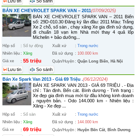
Lưu tin
So sánh
BÁN XE CHEVROLET SPARK VAN – 2011
(07/09/2025)
BÁN XE CHEVROLET SPARK VAN – 2011 Biển
số: 29D-010.30 Đăng ký lần đầu: 2011 Màu: Trắng
Xe 2 chỗ, số sàn , chạy xăng Xe gia đình sử dụng,
đi chuẩn 18 vạn km Nhà mới thay 4 quả lốp
Michelin + bảo dưỡng...
Hộp số
:
Số tự động
Xuất xứ
:
Trong nước
Nhiên liệu
:
Xăng
Đã sử dụng
:
100.000 km
55 triệu
Giá xe
:
Quận/Huyện
:
Quận Long Biên
,
Hà Nội
Lưu tin
So sánh
Bán Xe Spark Van 2013 - Giá 69 Triệu .
(06/12/2024)
BÁN XE SPARK VAN 2013 - GIÁ 69 TRIỆU . - Địa
chỉ : Tân định. Bến cát. Bình dương - Tình trạng :
Xe đẹp gia đình mua mới từ đầu không kinh doanh
, nguyên bản. - Odo 144.000 km - Nhiên liệu :
Xăng - Xe đẹp ...
Hộp số
:
Số sàn
Xuất xứ
:
Trong nước
Nhiên liệu
:
Xăng
Đã sử dụng
:
144.000 km
69 triệu
Giá xe
:
Quận/Huyện
:
Huyện Bến Cát
,
Bình Dương