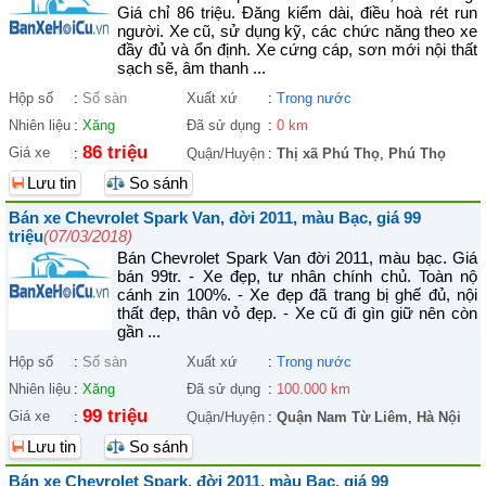
Giá chỉ 86 triệu. Đăng kiểm dài, điều hoà rét run
người. Xe cũ, sử dụng kỹ, các chức năng theo xe
đầy đủ và ổn định. Xe cứng cáp, sơn mới nội thất
sạch sẽ, âm thanh ...
Hộp số
:
Số sàn
Xuất xứ
:
Trong nước
Nhiên liệu
:
Xăng
Đã sử dụng
:
0 km
86 triệu
Giá xe
:
Quận/Huyện
:
Thị xã Phú Thọ
,
Phú Thọ
Lưu tin
So sánh
Bán xe Chevrolet Spark Van, đời 2011, màu Bạc, giá 99
triệu
(07/03/2018)
Bán Chevrolet Spark Van đời 2011, màu bạc. Giá
bán 99tr. - Xe đẹp, tư nhân chính chủ. Toàn nộ
cánh zin 100%. - Xe đẹp đã trang bị ghế đủ, nội
thất đẹp, thân vỏ đẹp. - Xe cũ đi gìn giữ nên còn
gần ...
Hộp số
:
Số sàn
Xuất xứ
:
Trong nước
Nhiên liệu
:
Xăng
Đã sử dụng
:
100.000 km
99 triệu
Giá xe
:
Quận/Huyện
:
Quận Nam Từ Liêm
,
Hà Nội
Lưu tin
So sánh
Bán xe Chevrolet Spark, đời 2011, màu Bạc, giá 99