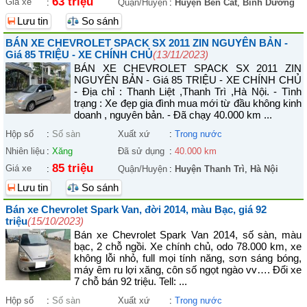
63 triệu
Giá xe
:
Quận/Huyện
:
Huyện Bến Cát
,
Bình Dương
Lưu tin
So sánh
BÁN XE CHEVROLET SPACK SX 2011 ZIN NGUYÊN BẢN -
Giá 85 TRIỆU - XE CHÍNH CHỦ
(13/11/2023)
BÁN XE CHEVROLET SPACK SX 2011 ZIN
NGUYÊN BẢN - Giá 85 TRIỆU - XE CHÍNH CHỦ
- Địa chỉ : Thanh Liệt ,Thanh Trì ,Hà Nội. - Tình
trạng : Xe đẹp gia đình mua mới từ đầu không kinh
doanh , nguyên bản. - Đã chạy 40.000 km ...
Hộp số
:
Số sàn
Xuất xứ
:
Trong nước
Nhiên liệu
:
Xăng
Đã sử dụng
:
40.000 km
85 triệu
Giá xe
:
Quận/Huyện
:
Huyện Thanh Trì
,
Hà Nội
Lưu tin
So sánh
Bán xe Chevrolet Spark Van, đời 2014, màu Bạc, giá 92
triệu
(15/10/2023)
Bán xe Chevrolet Spark Van 2014, số sàn, màu
bạc, 2 chỗ ngồi. Xe chính chủ, odo 78.000 km, xe
không lỗi nhỏ, full mọi tính năng, sơn sáng bóng,
máy êm ru lợi xăng, côn số ngọt ngào vv…. Đổi xe
7 chỗ bán 92 triệu. Tell: ...
Hộp số
:
Số sàn
Xuất xứ
:
Trong nước