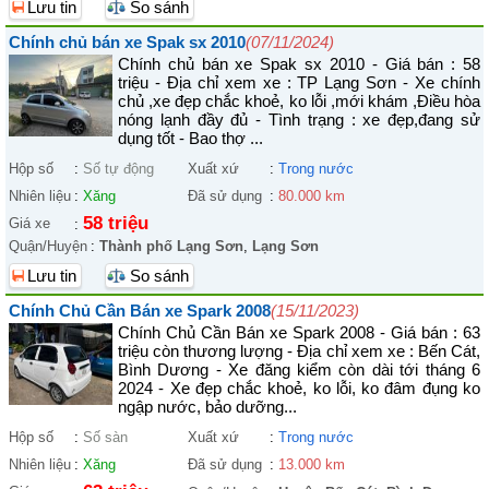
Lưu tin
So sánh
Chính chủ bán xe Spak sx 2010
(07/11/2024)
Chính chủ bán xe Spak sx 2010 - Giá bán : 58
triệu - Địa chỉ xem xe : TP Lạng Sơn - Xe chính
chủ ,xe đẹp chắc khoẻ, ko lỗi ,mới khám ,Điều hòa
nóng lạnh đầy đủ - Tình trạng : xe đẹp,đang sử
dụng tốt - Bao thợ ...
Hộp số
:
Số tự động
Xuất xứ
:
Trong nước
Nhiên liệu
:
Xăng
Đã sử dụng
:
80.000 km
58 triệu
Giá xe
:
Quận/Huyện
:
Thành phố Lạng Sơn
,
Lạng Sơn
Lưu tin
So sánh
Chính Chủ Cần Bán xe Spark 2008
(15/11/2023)
Chính Chủ Cần Bán xe Spark 2008 - Giá bán : 63
triệu còn thương lượng - Địa chỉ xem xe : Bến Cát,
Bình Dương - Xe đăng kiểm còn dài tới tháng 6
2024 - Xe đẹp chắc khoẻ, ko lỗi, ko đâm đụng ko
ngập nước, bảo dưỡng...
Hộp số
:
Số sàn
Xuất xứ
:
Trong nước
Nhiên liệu
:
Xăng
Đã sử dụng
:
13.000 km