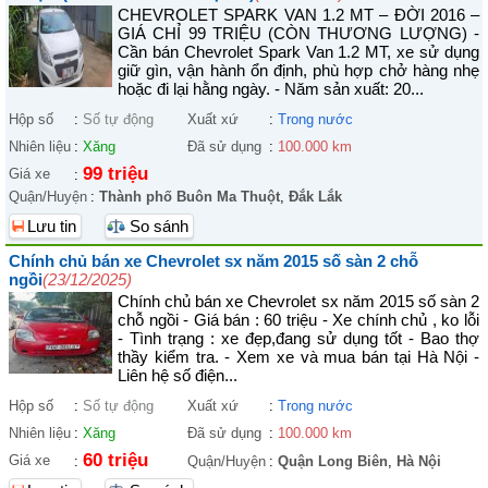
CHEVROLET SPARK VAN 1.2 MT – ĐỜI 2016 –
GIÁ CHỈ 99 TRIỆU (CÒN THƯƠNG LƯỢNG) -
Cần bán Chevrolet Spark Van 1.2 MT, xe sử dụng
giữ gìn, vận hành ổn định, phù hợp chở hàng nhẹ
hoặc đi lại hằng ngày. - Năm sản xuất: 20...
Hộp số
:
Số tự động
Xuất xứ
:
Trong nước
Nhiên liệu
:
Xăng
Đã sử dụng
:
100.000 km
99 triệu
Giá xe
:
Quận/Huyện
:
Thành phố Buôn Ma Thuột
,
Đắk Lắk
Lưu tin
So sánh
Chính chủ bán xe Chevrolet sx năm 2015 số sàn 2 chỗ
ngồi
(23/12/2025)
Chính chủ bán xe Chevrolet sx năm 2015 số sàn 2
chỗ ngồi - Giá bán : 60 triệu - Xe chính chủ , ko lỗi
- Tình trạng : xe đẹp,đang sử dụng tốt - Bao thợ
thầy kiểm tra. - Xem xe và mua bán tại Hà Nội -
Liên hệ số điện...
Hộp số
:
Số tự động
Xuất xứ
:
Trong nước
Nhiên liệu
:
Xăng
Đã sử dụng
:
100.000 km
60 triệu
Giá xe
:
Quận/Huyện
:
Quận Long Biên
,
Hà Nội