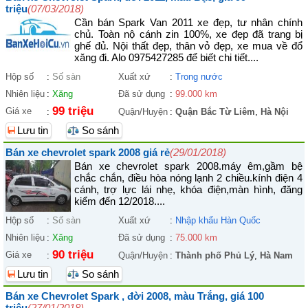
triệu
(07/03/2018)
Cần bán Spark Van 2011 xe đẹp, tư nhân chính
chủ. Toàn nộ cánh zin 100%, xe đẹp đã trang bị
ghế đủ. Nội thất đẹp, thân vỏ đẹp, xe mua về đổ
xăng đi. Alo 0975427285 để biết chi tiết....
Hộp số
:
Số sàn
Xuất xứ
:
Trong nước
Nhiên liệu
:
Xăng
Đã sử dụng
:
99.000 km
99 triệu
Giá xe
:
Quận/Huyện
:
Quận Bắc Từ Liêm
,
Hà Nội
Lưu tin
So sánh
Bán xe chevrolet spark 2008 giá rẻ
(29/01/2018)
Bán xe chevrolet spark 2008.máy êm,gầm bệ
chắc chắn, điều hòa nóng lạnh 2 chiều.kính điện 4
cánh, trợ lực lái nhẹ, khóa điện,màn hình, đăng
kiểm đến 12/2018....
Hộp số
:
Số sàn
Xuất xứ
:
Nhập khẩu Hàn Quốc
Nhiên liệu
:
Xăng
Đã sử dụng
:
75.000 km
90 triệu
Giá xe
:
Quận/Huyện
:
Thành phố Phủ Lý
,
Hà Nam
Lưu tin
So sánh
Bán xe Chevrolet Spark , đời 2008, màu Trắng, giá 100
triệu
(27/01/2018)