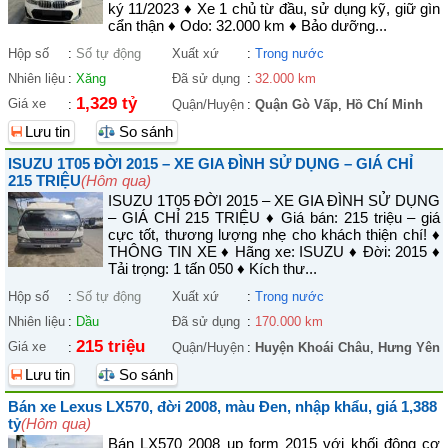
ký 11/2023 ♦ Xe 1 chủ từ đầu, sử dụng kỹ, giữ gìn
cẩn thận ♦ Odo: 32.000 km ♦ Bảo dưỡng...
Hộp số
:
Số tự động
Xuất xứ
:
Trong nước
Nhiên liệu
:
Xăng
Đã sử dụng
:
32.000 km
1,329 tỷ
Giá xe
:
Quận/Huyện
:
Quận Gò Vấp
,
Hồ Chí Minh
Lưu tin
So sánh
ISUZU 1T05 ĐỜI 2015 – XE GIA ĐÌNH SỬ DỤNG – GIÁ CHỈ
215 TRIỆU
(Hôm qua)
ISUZU 1T05 ĐỜI 2015 – XE GIA ĐÌNH SỬ DỤNG
– GIÁ CHỈ 215 TRIỆU ♦ Giá bán: 215 triệu – giá
cực tốt, thương lượng nhẹ cho khách thiện chí! ♦
THÔNG TIN XE ♦ Hãng xe: ISUZU ♦ Đời: 2015 ♦
Tải trọng: 1 tấn 050 ♦ Kích thư...
Hộp số
:
Số tự động
Xuất xứ
:
Trong nước
Nhiên liệu
:
Dầu
Đã sử dụng
:
170.000 km
215 triệu
Giá xe
:
Quận/Huyện
:
Huyện Khoái Châu
,
Hưng Yên
Lưu tin
So sánh
Bán xe Lexus LX570, đời 2008, màu Đen, nhập khẩu, giá 1,388
tỷ
(Hôm qua)
Bán LX570 2008 up form 2015 với khối động cơ