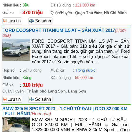
Nhiên liệu
:
Dầu
Đã sử dụng
:
121.000 km
370 triệu
Giá xe
:
Quận/Huyện
:
Quận Thủ Đức
,
Hồ Chí Minh
Lưu tin
So sánh
FORD ECOSPORT TITANIUM 1.5 AT – SẢN XUẤT 2017
(Hôm
qua)
FORD ECOSPORT TITANIUM 1.5 AT – SẢN
XUẤT 2017 - Giá bán: 310 triệu Xe gia đình sử
dụng, tình trạng zin đẹp, giữ gìn cẩn thận. ✅ Ford
EcoSport Titanium 1.5L – số tự động ✅ Sản xuất
năm 2017 ✅ Xe zin nguyên bản ...
Hộp số
:
Số tự động
Xuất xứ
:
Trong nước
Nhiên liệu
:
Xăng
Đã sử dụng
:
50.000 km
310 triệu
Giá xe
:
Quận/Huyện
:
Thành phố Lạng Sơn
,
Lạng Sơn
Lưu tin
So sánh
BMW 320i M SPORT 2023 – 1 CHỦ TỪ ĐẦU | ODO 32.000 KM
| FULL HÃNG
(Hôm qua)
BMW 320i M SPORT 2023 – 1 CHỦ TỪ ĐẦU |
ODO 32.000 KM | FULL HÃNG ⇔ Giá bán:
1.329.000.000 VNĐ ♦ BMW 320i M Sport – đăng