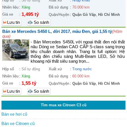
Hộp số
:
Số tự động
Xuất xứ
:
Nhập khẩu
Nhiên liệu
:
Xăng
Đã sử dụng
:
70.000 km
1,495 tỷ
Giá xe
:
Quận/Huyện
:
Quận Gò Vấp
,
Hồ Chí Minh
Lưu tin
So sánh
Bán xe Mercedes S450 L, đời 2017, màu Đen, giá 1,55 tỷ
(Hôm
qua)
- Bán Mercedes S450L với ngoại thất đen nội thất
nâu Dòng xe Sedan CAO CẤP S-class sang trọng
tiêu chuẩn doanh nhân. Trang bị full option: Hệ
thống đèn chiếu sáng Multi-Beam LED, Sở hữu
khoang nội thất siêu sang trọn...
Hộp số
:
Số tự động
Xuất xứ
:
Trong nước
Nhiên liệu
:
Xăng
Đã sử dụng
:
60.000 km
1,55 tỷ
Giá xe
:
Quận/Huyện
:
Quận Gò Vấp
,
Hồ Chí Minh
Lưu tin
So sánh
Tìm mua xe Citroen C3 cũ
Bán xe hơi cũ
Bán xe Citroen cũ