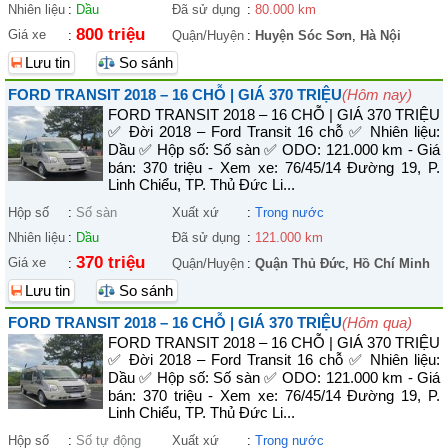
Nhiên liệu
:
Dầu
Đã sử dụng
:
80.000 km
800 triệu
Giá xe
:
Quận/Huyện
:
Huyện Sóc Sơn
,
Hà Nội
Lưu tin
So sánh
FORD TRANSIT 2018 – 16 CHỖ | GIÁ 370 TRIỆU
(Hôm nay)
FORD TRANSIT 2018 – 16 CHỖ | GIÁ 370 TRIỆU
✅ Đời 2018 – Ford Transit 16 chỗ ✅ Nhiên liệu:
Dầu ✅ Hộp số: Số sàn ✅ ODO: 121.000 km - Giá
bán: 370 triệu - Xem xe: 76/45/14 Đường 19, P.
Linh Chiểu, TP. Thủ Đức Li...
Hộp số
:
Số sàn
Xuất xứ
:
Trong nước
Nhiên liệu
:
Dầu
Đã sử dụng
:
121.000 km
370 triệu
Giá xe
:
Quận/Huyện
:
Quận Thủ Đức
,
Hồ Chí Minh
Lưu tin
So sánh
FORD TRANSIT 2018 – 16 CHỖ | GIÁ 370 TRIỆU
(Hôm qua)
FORD TRANSIT 2018 – 16 CHỖ | GIÁ 370 TRIỆU
✅ Đời 2018 – Ford Transit 16 chỗ ✅ Nhiên liệu:
Dầu ✅ Hộp số: Số sàn ✅ ODO: 121.000 km - Giá
bán: 370 triệu - Xem xe: 76/45/14 Đường 19, P.
Linh Chiểu, TP. Thủ Đức Li...
Hộp số
:
Số tự động
Xuất xứ
:
Trong nước