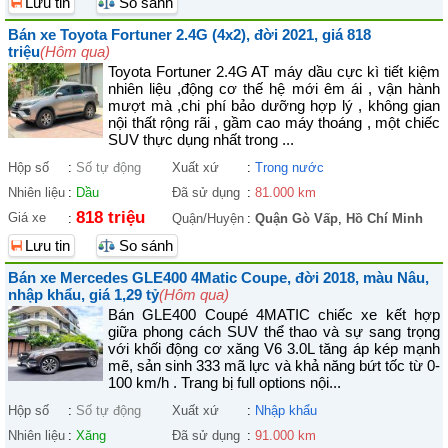
Lưu tin
So sánh
Bán xe Toyota Fortuner 2.4G (4x2), đời 2021, giá 818
triệu
(Hôm qua)
Toyota Fortuner 2.4G AT máy dầu cực kì tiết kiệm
nhiên liệu ,động cơ thế hệ mới êm ái , vận hành
mượt mà ,chi phí bảo dưỡng hợp lý , không gian
nội thất rộng rãi , gầm cao máy thoáng , một chiếc
SUV thực dụng nhất trong ...
Hộp số
:
Số tự động
Xuất xứ
:
Trong nước
Nhiên liệu
:
Dầu
Đã sử dụng
:
81.000 km
818 triệu
Giá xe
:
Quận/Huyện
:
Quận Gò Vấp
,
Hồ Chí Minh
Lưu tin
So sánh
Bán xe Mercedes GLE400 4Matic Coupe, đời 2018, màu Nâu,
nhập khẩu, giá 1,29 tỷ
(Hôm qua)
Bán GLE400 Coupé 4MATIC chiếc xe kết hợp
giữa phong cách SUV thể thao và sự sang trọng
với khối động cơ xăng V6 3.0L tăng áp kép mạnh
mẽ, sản sinh 333 mã lực và khả năng bứt tốc từ 0-
100 km/h . Trang bị full options nội...
Hộp số
:
Số tự động
Xuất xứ
:
Nhập khẩu
Nhiên liệu
:
Xăng
Đã sử dụng
:
91.000 km