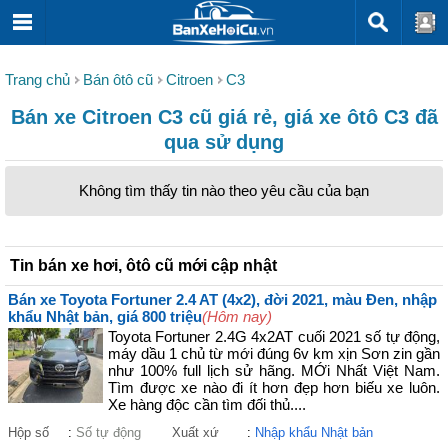
Trang chủ
Bán ôtô cũ
Citroen
C3
Bán xe Citroen C3 cũ giá rẻ, giá xe ôtô C3 đã
qua sử dụng
Không tìm thấy tin nào theo yêu cầu của bạn
Tin bán xe hơi, ôtô cũ mới cập nhật
Bán xe Toyota Fortuner 2.4 AT (4x2), đời 2021, màu Đen, nhập
khẩu Nhật bản, giá 800 triệu
(Hôm nay)
Toyota Fortuner 2.4G 4x2AT cuối 2021 số tự động,
máy dầu 1 chủ từ mới đúng 6v km xịn Sơn zin gần
như 100% full lịch sử hãng. MỚi Nhất Việt Nam.
Tìm được xe nào đi ít hơn đẹp hơn biếu xe luôn.
Xe hàng độc cần tìm đối thủ....
Hộp số
:
Số tự động
Xuất xứ
:
Nhập khẩu Nhật bản