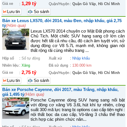
1,29 tỷ
Giá xe
:
Quận/Huyện
:
Quận Gò Vấp
,
Hồ Chí Minh
Lưu tin
So sánh
Bán xe Lexus LX570, đời 2014, màu Đen, nhập khẩu, giá 2,75
tỷ
(Hôm qua)
Lexus LX570 2014 chuyên cơ Mặt Đất phong cách
Chủ Tịch. Một chiếc SUV hạng sang cỡ lớn cân
được hết tất cả nhu cầu, độ cách âm tuyệt vời, sử
dụng động cơ V8 5.7L mạnh mẽ, không gian nội
thất rộng rãi cùng nhiều trang ...
Hộp số
:
Số tự động
Xuất xứ
:
Nhập khẩu
Nhiên liệu
:
Xăng
Đã sử dụng
:
130.000 km
2,75 tỷ
Giá xe
:
Quận/Huyện
:
Quận Gò Vấp
,
Hồ Chí Minh
Lưu tin
So sánh
Bán xe Porsche Cayenne, đời 2017, màu Trắng, nhập khẩu,
giá 1,495 tỷ
(Hôm qua)
Porsche Cayenne dòng SUV hạng sang nổi bật
với động cơ xăng V6 3.6L hút khí tự nhiên, công
suất 300 mã lực trang bị options cao cấp tiện nghi :
nội thất bọc da cao cấp, Vô-lăng 3 chấu thể thao
tích hợp các phím chức năn...