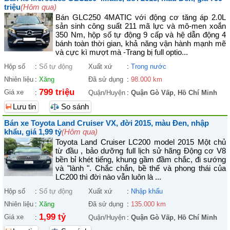
triệu
(Hôm qua)
Bán GLC250 4MATIC với động cơ tăng áp 2.0L
sản sinh công suất 211 mã lực và mô-men xoắn
350 Nm, hộp số tự động 9 cấp và hệ dẫn động 4
bánh toàn thời gian, khả năng vận hành mạnh mẽ
và cực kì mượt mà -Trang bị full optio...
Hộp số
:
Số tự động
Xuất xứ
:
Trong nước
Nhiên liệu
:
Xăng
Đã sử dụng
:
98.000 km
799 triệu
Giá xe
:
Quận/Huyện
:
Quận Gò Vấp
,
Hồ Chí Minh
Lưu tin
So sánh
Bán xe Toyota Land Cruiser VX, đời 2015, màu Đen, nhập
khẩu, giá 1,99 tỷ
(Hôm qua)
Toyota Land Cruiser LC200 model 2015 Một chủ
từ đầu , bảo dưỡng full lịch sử hãng Động cơ V8
bền bỉ khét tiếng, khung gầm đầm chắc, đi sướng
và "lành ". Chắc chắn, bề thế và phong thái của
LC200 thì đời nào vẫn luôn là ...
Hộp số
:
Số tự động
Xuất xứ
:
Nhập khẩu
Nhiên liệu
:
Xăng
Đã sử dụng
:
135.000 km
1,99 tỷ
Giá xe
:
Quận/Huyện
:
Quận Gò Vấp
,
Hồ Chí Minh