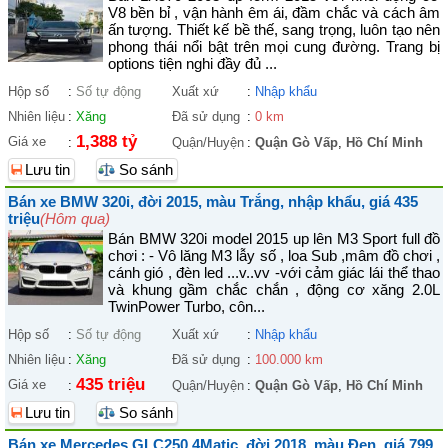
V8 bền bỉ , vận hành êm ái, đầm chắc và cách âm
ấn tượng. Thiết kế bề thế, sang trọng, luôn tạo nên
phong thái nổi bật trên mọi cung đường. Trang bị
options tiện nghi đầy đủ ...
Hộp số
:
Số tự động
Xuất xứ
:
Nhập khẩu
Nhiên liệu
:
Xăng
Đã sử dụng
:
0 km
1,388 tỷ
Giá xe
:
Quận/Huyện
:
Quận Gò Vấp
,
Hồ Chí Minh
Lưu tin
So sánh
Bán xe BMW 320i, đời 2015, màu Trắng, nhập khẩu, giá 435
triệu
(Hôm qua)
Bán BMW 320i model 2015 up lên M3 Sport full đồ
chơi : - Vô lăng M3 lẫy số , loa Sub ,mâm đồ chơi ,
cánh gió , đèn led ...v..vv -với cảm giác lái thể thao
và khung gầm chắc chắn , động cơ xăng 2.0L
TwinPower Turbo, côn...
Hộp số
:
Số tự động
Xuất xứ
:
Nhập khẩu
Nhiên liệu
:
Xăng
Đã sử dụng
:
100.000 km
435 triệu
Giá xe
:
Quận/Huyện
:
Quận Gò Vấp
,
Hồ Chí Minh
Lưu tin
So sánh
Bán xe Mercedes GLC250 4Matic, đời 2018, màu Đen, giá 799