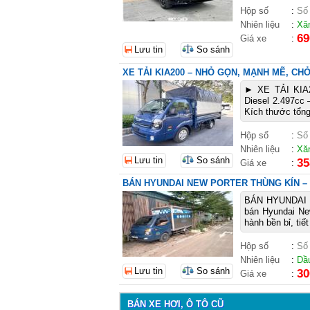
Hộp số
:
Số
Nhiên liệu
:
Xă
69
Giá xe
:
Lưu tin
So sánh
XE TẢI KIA200 – NHỎ GỌN, MẠNH MẼ, CH
► XE TẢI KI
Diesel 2.497cc –
Kích thước tổng
Hộp số
:
Số
Nhiên liệu
:
Xă
Lưu tin
So sánh
35
Giá xe
:
BÁN HYUNDAI NEW PORTER THÙNG KÍN – ĐỜ
BÁN HYUNDAI N
bán Hyundai Ne
hành bền bỉ, tiế
Hộp số
:
Số
Nhiên liệu
:
Dầ
Lưu tin
So sánh
30
Giá xe
:
BÁN XE HƠI, Ô TÔ CŨ