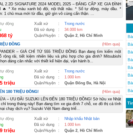
--
AL 2.2D SIGNATURE 2024 MODEL 2025 – ĐẲNG CẤP XE GIA ĐÌNH
 * Xe màu xanh bộ đội, nội thất nâu. * Số tự động, máy dầu. *
: 1 chủ mua mới từ đầu, giữ gìn vô cùng cẩn thận. ...
 tự động
Xuất xứ
:
Trong nước
u
Đã sử dụng
:
34.000 km
368 tỷ
Quận/Huyện
:
Quận 2
,
Hồ Chí Minh
Bá
TRIỆU ĐỒNG
(Hôm qua)
Bá
PANDER – GIÁ CHỈ TỪ 555 TRIỆU ĐỒNG Bạn đang tìm kiếm một
Bá
ộng rãi, tiết kiệm nhiên liệu và phù hợp cho gia đình? Mitsubishi
Bá
họn đáng cân nhắc với thiết kế hiện đại, vận hành b...
Bá
 tự động
Xuất xứ
:
Trong nước
Bá
ng
Đã sử dụng
:
1.000 km
5 triệu
Quận/Huyện
:
Quận Đống Đa
,
Hà Nội
Bá
Bá
ẾN 180 TRIỆU ĐỒNG!
(Hôm qua)
A – ƯU ĐÃI SUZUKI LÊN ĐẾN 180 TRIỆU ĐỒNG! Sở hữu xe Nhật
Ti
m chỉ trong tháng này! Bạn đang tìm xe gia đình 7 chỗ, xe đô thị cá tính
ại chạy dịch vụ? Suzuki Việt Nam đang triể...
 tự động
Xuất xứ
:
Nhập khẩu Nhật bản
ng
Đã sử dụng
:
1.000 km
9 triệu
Quận/Huyện
:
Quận 2
,
Hồ Chí Minh