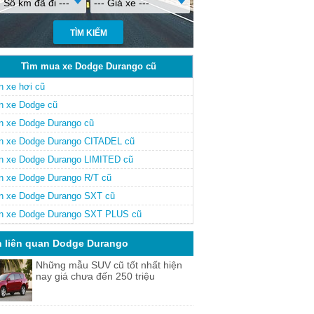
- Số km đã đi ---
--- Giá xe ---
Tìm mua xe Dodge Durango cũ
n xe hơi cũ
n xe Dodge cũ
n xe Dodge Durango cũ
n xe Dodge Durango CITADEL cũ
n xe Dodge Durango LIMITED cũ
n xe Dodge Durango R/T cũ
n xe Dodge Durango SXT cũ
n xe Dodge Durango SXT PLUS cũ
n liên quan Dodge Durango
Những mẫu SUV cũ tốt nhất hiện
nay giá chưa đến 250 triệu