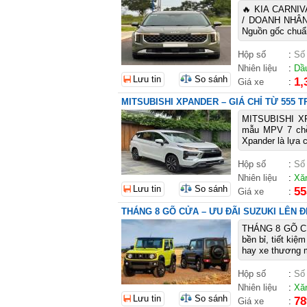
🔥 KIA CARNIV
/ DOANH NHÂN 
Nguồn gốc chuẩn
Hộp số
:
Số
Nhiên liệu
:
Dầ
Lưu tin
So sánh
1,
Giá xe
:
MITSUBISHI XPANDER – GIÁ CHỈ TỪ 555 
MITSUBISHI X
mẫu MPV 7 chỗ r
Xpander là lựa c
Hộp số
:
Số
Nhiên liệu
:
Xă
Lưu tin
So sánh
55
Giá xe
:
THÁNG 8 GÕ CỬA – ƯU ĐÃI SUZUKI LÊN Đ
THÁNG 8 GÕ CỬ
bền bỉ, tiết kiệ
hay xe thương m
Hộp số
:
Số
Nhiên liệu
:
Xă
Lưu tin
So sánh
78
Giá xe
: