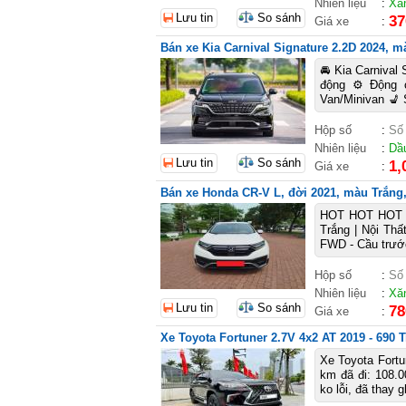
Nhiên liệu
:
Xă
Lưu tin
So sánh
37
Giá xe
:
Bán xe Kia Carnival Signature 2.2D 2024, mà
🚘 Kia Carnival
động ⚙️ Động 
Van/Minivan 💺 
Hộp số
:
Số
Nhiên liệu
:
Dầ
Lưu tin
So sánh
1,
Giá xe
:
Bán xe Honda CR-V L, đời 2021, màu Trắng, 
HOT HOT HOT 
Trắng | Nội Thấ
FWD - Cầu trước
Hộp số
:
Số
Nhiên liệu
:
Xă
Lưu tin
So sánh
78
Giá xe
:
Xe Toyota Fortuner 2.7V 4x2 AT 2019 - 690 T
Xe Toyota Fortu
km đã đi: 108.0
ko lỗi, đã thay 