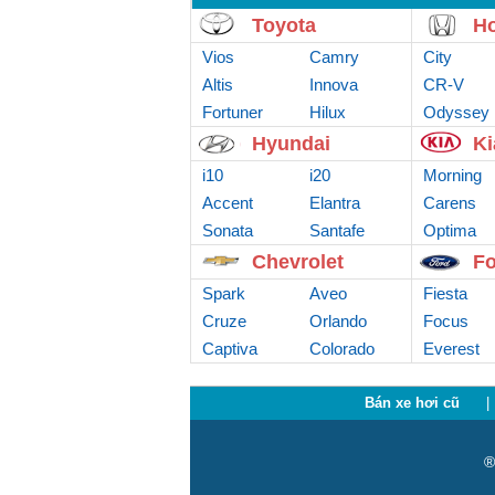
Toyota
H
Vios
Camry
City
Altis
Innova
CR-V
Fortuner
Hilux
Odyssey
Hyundai
Ki
i10
i20
Morning
Accent
Elantra
Carens
Sonata
Santafe
Optima
Chevrolet
Fo
Spark
Aveo
Fiesta
Cruze
Orlando
Focus
Captiva
Colorado
Everest
Bán xe hơi cũ
|
®