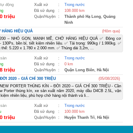
 tự động
Xuất xứ
:
Trong nước
ng
Đã sử dụng
:
108.000 km
0 triệu
Quận/Huyện
:
Thành phố Hạ Long
,
Quảng
Ninh
Ở HÀNG HIỆU QUẢ
(Hôm qua)
A200 – NHỎ GỌN, MẠNH MẼ, CHỞ HÀNG HIỆU QUẢ ✅ Động cơ
 130Ps, bền bỉ, tiết kiệm nhiên liệu. ✅ Tải trọng: 990kg / 1.990kg. ✅
 thể: 5.220 x 1.780 x 2.000 mm. ✅ Thùng dài 3,2m, ...
 sàn
Xuất xứ
:
Trong nước
ng
Đã sử dụng
:
0 km
8 triệu
Quận/Huyện
:
Quận Long Biên
,
Hà Nội
I 2020 – GIÁ CHỈ 300 TRIỆU
(05/08/2026)
EW PORTER THÙNG KÍN – ĐỜI 2020 – GIÁ CHỈ 300 TRIỆU - Cần
w Porter thùng kín, xe sản xuất năm 2020, máy dầu D4CB 2.5L, vận
t kiệm nhiên liệu, phù hợp chở hàng nội thành và li...
 sàn
Xuất xứ
:
Trong nước
u
Đã sử dụng
:
100.000 km
0 triệu
Quận/Huyện
:
Huyện Thanh Trì
,
Hà Nội