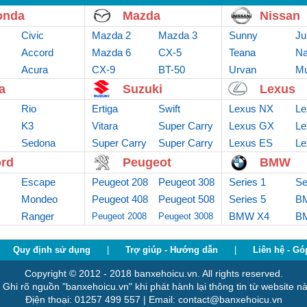
onda
Mazda
Nissan
Civic
Mazda 2
Mazda 3
Sunny
Ju
Accord
Mazda 6
CX-5
Teana
Na
Acura
CX-9
BT-50
Urvan
Mu
a
Suzuki
Lexus
Rio
Ertiga
Swift
Lexus NX
Le
K3
Vitara
Super Carry
Lexus GX
Le
Sedona
Super Carry
Van
Super Carry
Lexus ES
Le
truck
Pro
rd
Peugeot
BMW
Escape
Peugeot 208
Peugeot 308
Series 1
Se
Mondeo
Peugeot 408
Peugeot 508
Series 5
B
Ranger
BMW X4
B
Peugeot 2008
Peugeot 3008
Quy định sử dụng
|
Trợ giúp - Hướng dẫn
|
Liên hệ - Gó
Copyright © 2012 - 2018 banxehoicu.vn. All rights reserved.
 Ghi rõ nguồn "banxehoicu.vn" khi phát hành lại thông tin từ website nà
Địện thoại: 01257 499 557 | Email: contact@banxehoicu.vn