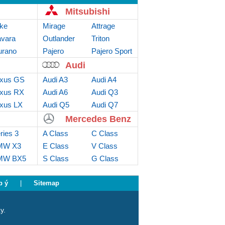
Mitsubishi
ke
Mirage
Attrage
vara
Outlander
Triton
rano
Sport
Pajero
Pajero Sport
Audi
xus GS
Audi A3
Audi A4
xus RX
Audi A6
Audi Q3
xus LX
Audi Q5
Audi Q7
Mercedes Benz
ries 3
A Class
C Class
MW X3
E Class
V Class
MW BX5
S Class
G Class
p ý
|
Sitemap
y.