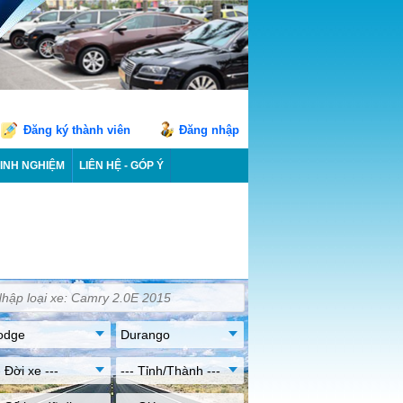
Đăng ký thành viên
Đăng nhập
INH NGHIỆM
LIÊN HỆ - GÓP Ý
odge
Durango
- Đời xe ---
--- Tỉnh/Thành ---