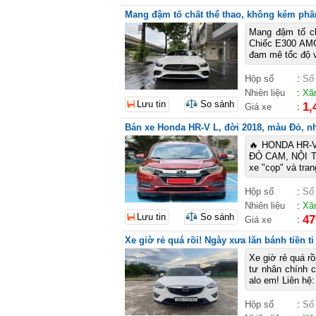
Mang đậm tố chất thể thao, không kém phầ
Mang đậm tố ch
Chiếc E300 AMG
đam mê tốc độ v
Hộp số
:
Số
Nhiên liệu
:
Xă
Lưu tin
So sánh
1,
Giá xe
:
Bán xe Honda HR-V L, đời 2018, màu Đỏ, nhậ
🔥 HONDA HR-
ĐỎ CAM, NỘI TH
xe "cọp" và tra
Hộp số
:
Số
Nhiên liệu
:
Xă
Lưu tin
So sánh
47
Giá xe
:
Xe giờ rẻ quá rồi! Ngày xưa lăn bánh tiền t
Xe giờ rẻ quá rồ
tư nhân chính 
alo em! Liên hệ
Hộp số
:
Số