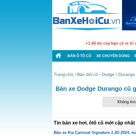
+1 để tin của bạn có vị trí
BÁN Ô TÔ CŨ
XE CHUYÊN DÙNG
Trang chủ
Bán ôtô cũ
Dodge
Durango
Bán xe Dodge Durango cũ gi
Không tìm 
Tin bán xe hơi, ôtô cũ mới cập nhật
Bán xe Kia Carnival Signature 2.2D 2024, mà