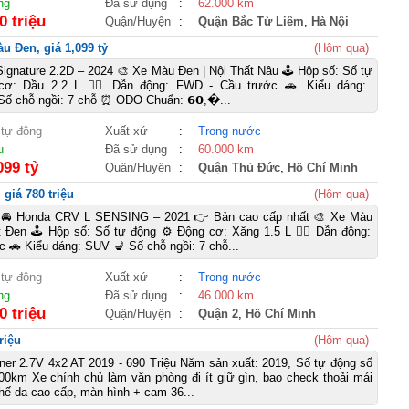
ng
Đã sử dụng
:
62.000 km
0 triệu
Quận/Huyện
:
Quận Bắc Từ Liêm
,
Hà Nội
u Đen, giá 1,099 tỷ
(Hôm qua)
 Signature 2.2D – 2024 🎨 Xe Màu Đen | Nội Thất Nâu 🕹️ Hộp số: Số tự
cơ: Dầu 2.2 L 🚴‍♀️ Dẫn động: FWD - Cầu trước 🚗 Kiểu dáng:
Số chỗ ngồi: 7 chỗ ⏰ ODO Chuẩn: 𝟲𝟬,�...
 tự động
Xuất xứ
:
Trong nước
u
Đã sử dụng
:
60.000 km
099 tỷ
Quận/Huyện
:
Quận Thủ Đức
,
Hồ Chí Minh
giá 780 triệu
(Hôm qua)
 Honda CRV L SENSING – 2021 👉 Bản cao cấp nhất 🎨 Xe Màu
t Đen 🕹️ Hộp số: Số tự động ⚙️ Động cơ: Xăng 1.5 L 🚴‍♀️ Dẫn động:
 🚗 Kiểu dáng: SUV 💺 Số chỗ ngồi: 7 chỗ...
 tự động
Xuất xứ
:
Trong nước
ng
Đã sử dụng
:
46.000 km
0 triệu
Quận/Huyện
:
Quận 2
,
Hồ Chí Minh
riệu
(Hôm qua)
ner 2.7V 4x2 AT 2019 - 690 Triệu Năm sản xuất: 2019, Số tự động số
00km Xe chính chủ làm văn phòng đi ít giữ gìn, bao check thoải mái
ghế da cao cấp, màn hình + cam 36...