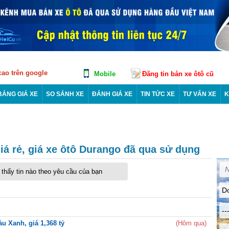
 cao trên google
Mobile
Đăng tin bán xe ôtô cũ
BẢNG GIÁ XE
SO SÁNH XE
ĐÁNH GIÁ XE
TIN TỨC XE
TƯ VẤN XE
K
á rẻ, giá xe ôtô Durango đã qua sử dụng
thấy tin nào theo yêu cầu của bạn
D
--
u Xanh, giá 1,368 tỷ
(Hôm qua)