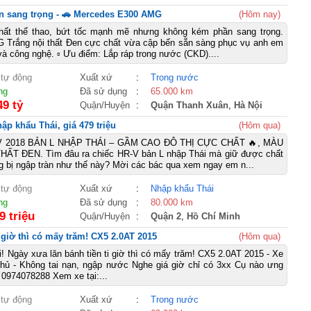
n sang trọng - 🚗 Mercedes E300 AMG
(Hôm nay)
ất thể thao, bứt tốc mạnh mẽ nhưng không kém phần sang trọng.
 Trắng nội thất Đen cực chất vừa cập bến sẵn sàng phục vụ anh em
à công nghệ. ▫ Ưu điểm: Lắp ráp trong nước (CKD)....
 tự động
Xuất xứ
:
Trong nước
ng
Đã sử dụng
:
65.000 km
49 tỷ
Quận/Huyện
:
Quận Thanh Xuân
,
Hà Nội
p khẩu Thái, giá 479 triệu
(Hôm qua)
V 2018 BẢN L NHẬP THÁI – GẦM CAO ĐÔ THỊ CỰC CHẤT 🔥, MÀU
ẤT ĐEN. Tìm đâu ra chiếc HR-V bản L nhập Thái mà giữ được chất
ng bị ngập tràn như thế này? Mời các bác qua xem ngay em n...
 tự động
Xuất xứ
:
Nhập khẩu Thái
ng
Đã sử dụng
:
80.000 km
9 triệu
Quận/Huyện
:
Quận 2
,
Hồ Chí Minh
i giờ thì có mấy trăm! CX5 2.0AT 2015
(Hôm qua)
i! Ngày xưa lăn bánh tiền ti giờ thì có mấy trăm! CX5 2.0AT 2015 - Xe
chủ - Không tai nạn, ngập nước Nghe giá giờ chỉ có 3xx Cụ nào ưng
: 0974078288 Xem xe tại:...
 tự động
Xuất xứ
:
Trong nước