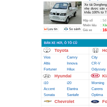
Xe tải Dongfeng
nhẹ được sản x
khẩu 100% từ Thá
Hộp số
:
Số
Nhiên liệu
:
Xă
Lưu tin
So sánh
16
Giá xe
:
BÁN XE HƠI, Ô TÔ CŨ
Toyota
H
Vios
Camry
City
Altis
Innova
CR-V
Fortuner
Hilux
Odyssey
Hyundai
Ki
i10
i20
Morning
Accent
Elantra
Carens
Sonata
Santafe
Optima
Chevrolet
Fo