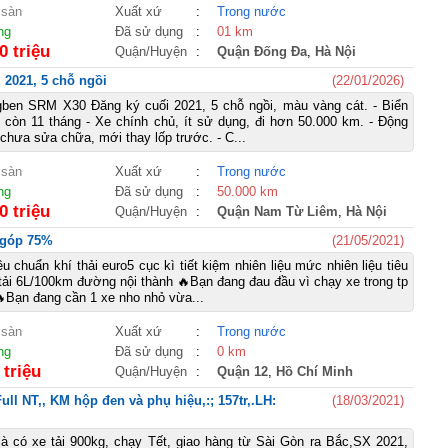
 sàn
Xuất xứ
:
Trong nước
ng
Đã sử dụng
:
01 km
0 triệu
Quận/Huyện
:
Quận Đống Đa
,
Hà Nội
 2021, 5 chỗ ngồi
(22/01/2026)
gben SRM X30 Đăng ký cuối 2021, 5 chỗ ngồi, màu vàng cát. - Biển
còn 11 tháng - Xe chính chủ, ít sử dụng, đi hơn 50.000 km. - Động
chưa sửa chữa, mới thay lốp trước. - C...
 sàn
Xuất xứ
:
Trong nước
ng
Đã sử dụng
:
50.000 km
0 triệu
Quận/Huyện
:
Quận Nam Từ Liêm
,
Hà Nội
ả góp 75%
(21/05/2021)
u chuẩn khí thải euro5 cục kì tiết kiệm nhiên liệu mức nhiên liệu tiêu
tải 6L/100km đường nội thành 🔥Bạn đang đau đầu vì chạy xe trong tp
Bạn đang cần 1 xe nho nhỏ vừa...
 sàn
Xuất xứ
:
Trong nước
ng
Đã sử dụng
:
0 km
 triệu
Quận/Huyện
:
Quận 12
,
Hồ Chí Minh
Full NT,, KM hộp đen và phụ hiệu,:; 157tr,.LH:
(18/03/2021)
 là có xe tải 900kg, chạy Tết, giao hàng từ Sài Gòn ra Bắc,SX 2021,