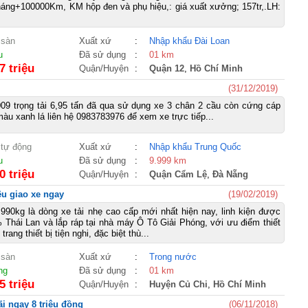
háng+100000Km, KM hộp đen và phụ hiệu,: giá xuất xưởng; 157tr,.LH:
 sàn
Xuất xứ
:
Nhập khẩu Đài Loan
u
Đã sử dụng
:
01 km
7 triệu
Quận/Huyện
:
Quận 12
,
Hồ Chí Minh
(31/12/2019)
09 trọng tải 6,95 tấn đã qua sử dụng xe 3 chân 2 cầu còn cứng cáp
àu xanh lá liên hệ 0983783976 để xem xe trực tiếp...
 tự động
Xuất xứ
:
Nhập khẩu Trung Quốc
u
Đã sử dụng
:
9.999 km
0 triệu
Quận/Huyện
:
Quận Cẩm Lệ
,
Đà Nẵng
ệu giao xe ngay
(19/02/2019)
 990kg là dòng xe tải nhẹ cao cấp mới nhất hiện nay, linh kiện được
Thái Lan và lắp ráp tại nhà máy Ô Tô Giải Phóng, với ưu điểm thiết
trang thiết bị tiện nghi, đặc biệt thù...
 sàn
Xuất xứ
:
Trong nước
ng
Đã sử dụng
:
01 km
5 triệu
Quận/Huyện
:
Huyện Củ Chi
,
Hồ Chí Minh
i ngay 8 triệu đồng
(06/11/2018)