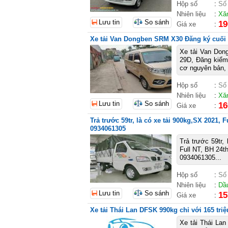
Hộp số
:
Số
Nhiên liệu
:
Xă
Lưu tin
So sánh
19
Giá xe
:
Xe tải Van Dongben SRM X30 Đăng ký cuối 
Xe tải Van Don
29D, Đăng kiểm 
cơ nguyên bản, 
Hộp số
:
Số
Nhiên liệu
:
Xă
Lưu tin
So sánh
16
Giá xe
:
Trả trước 59tr, là có xe tải 900kg,SX 2021, F
0934061305
Trả trước 59tr,
Full NT, BH 24t
0934061305...
Hộp số
:
Số
Nhiên liệu
:
Dầ
Lưu tin
So sánh
15
Giá xe
:
Xe tải Thái Lan DFSK 990kg chỉ với 165 triệ
Xe tải Thái Lan