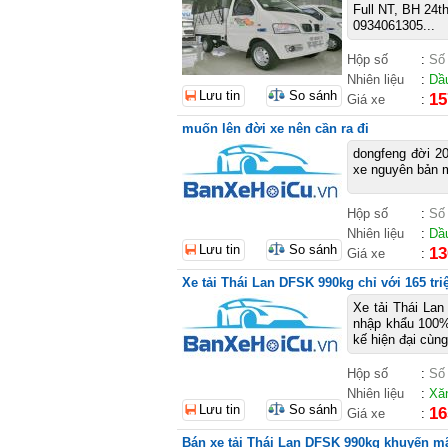
Full NT, BH 24t
0934061305...
Hộp số
:
Số
Nhiên liệu
:
Dầ
Lưu tin
So sánh
15
Giá xe
:
muốn lên đời xe nên cần ra đi
dongfeng đời 20
xe nguyên bản m
Hộp số
:
Số
Nhiên liệu
:
Dầ
Lưu tin
So sánh
13
Giá xe
:
Xe tải Thái Lan DFSK 990kg chỉ với 165 tri
Xe tải Thái Lan
nhập khẩu 100% 
kế hiện đại cùng 
Hộp số
:
Số
Nhiên liệu
:
Xă
Lưu tin
So sánh
16
Giá xe
:
Bán xe tải Thái Lan DFSK 990kg khuyến mã