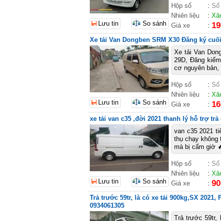
Hộp số
:
Số
Nhiên liệu
:
Xă
Lưu tin
So sánh
19
Giá xe
:
Xe tải Van Dongben SRM X30 Đăng ký cuối
Xe tải Van Don
29D, Đăng kiểm 
cơ nguyên bản, 
Hộp số
:
Số
Nhiên liệu
:
Xă
Lưu tin
So sánh
16
Giá xe
:
xe tải van c35 ,đời 2021 thanh lý hỗ trợ tr
van c35 2021 tiê
thụ chạy không 
mà bị cấm giờ 
Hộp số
:
Số
Nhiên liệu
:
Xă
Lưu tin
So sánh
90
Giá xe
:
Trả trước 59tr, là có xe tải 900kg,SX 2021, 
0934061305
Trả trước 59tr,