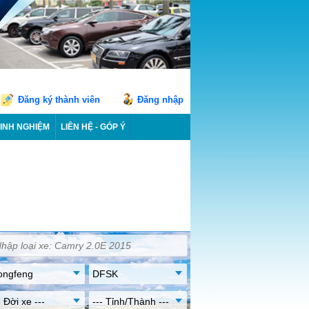
Đăng ký thành viên
Đăng nhập
INH NGHIỆM
LIÊN HỆ - GÓP Ý
ongfeng
DFSK
- Đời xe ---
--- Tỉnh/Thành ---