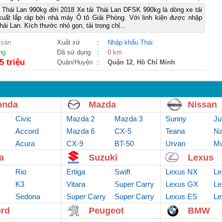
 Thái Lan 990kg đời 2018 Xe tải Thái Lan DFSK 990kg là dòng xe tải
uất lắp ráp bởi nhà máy Ô tô Giải Phóng. Với linh kiện được nhập
i Lan. Kích thước nhỏ gọn, tải trọng chỉ...
 sàn
Xuất xứ
:
Nhập khẩu Thái
ng
Đã sử dụng
:
0 km
5 triệu
Quận/Huyện
:
Quận 12
,
Hồ Chí Minh
onda
Mazda
Nissan
Civic
Mazda 2
Mazda 3
Sunny
Ju
Accord
Mazda 6
CX-5
Teana
Na
Acura
CX-9
BT-50
Urvan
Mu
a
Suzuki
Lexus
Rio
Ertiga
Swift
Lexus NX
Le
K3
Vitara
Super Carry
Lexus GX
Le
Sedona
Super Carry
Van
Super Carry
Lexus ES
Le
truck
Pro
rd
Peugeot
BMW