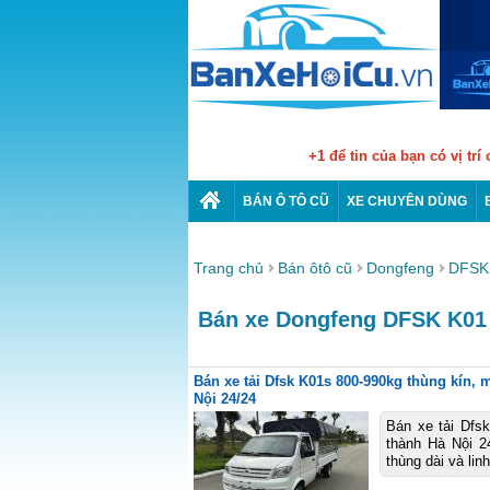
+1 để tin của bạn có vị trí
BÁN Ô TÔ CŨ
XE CHUYÊN DÙNG
Trang chủ
Bán ôtô cũ
Dongfeng
DFSK
Bán xe Dongfeng DFSK K01 c
Bán xe tải Dfsk K01s 800-990kg thùng kín, mu
Nội 24/24
Bán xe tải Dfsk
thành Hà Nội 24
thùng dài và lin