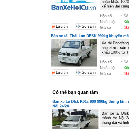
nhập khẩu 100% 
kế hiện đại cùng 
Hộp số
:
Số
Nhiên liệu
:
Xă
Lưu tin
So sánh
16
Giá xe
:
Bán xe tải Thái Lan DFSK 990kg khuyến mãi
Xe tải Dongfeng
nhẹ được sản x
khẩu 100% từ Thá
Hộp số
:
Số
Nhiên liệu
:
Xă
Lưu tin
So sánh
16
Giá xe
:
Có thể bạn quan tâm
Bán xe tải Dfsk K01s 800-990kg thùng kín, m
Nội 24/24
Bán xe tải Dfsk
thành Hà Nội 24
thùng dài và lin