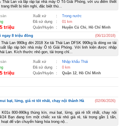
Thái Lan và lắp ráp tại nhà máy Ô Tô Giải Phóng, với ưu điểm thiết
trang thiết bị tiện nghi, đặc biệt thù...
 sàn
Xuất xứ
:
Trong nước
ng
Đã sử dụng
:
01 km
5 triệu
Quận/Huyện
:
Huyện Củ Chi
,
Hồ Chí Minh
 ngay 8 triệu đồng
(06/11/2018)
 Thái Lan 990kg đời 2018 Xe tải Thái Lan DFSK 990kg là dòng xe tải
uất lắp ráp bởi nhà máy Ô tô Giải Phóng. Với linh kiện được nhập
i Lan. Kích thước nhỏ gọn, tải trọng chỉ...
 sàn
Xuất xứ
:
Nhập khẩu Thái
ng
Đã sử dụng
:
0 km
5 triệu
Quận/Huyện
:
Quận 12
,
Hồ Chí Minh
ui bạt, lửng, giá rẻ tốt nhất, chạy nội thành Hà
(02/06/2026)
 K01s 800-990kg thùng kín, mui bạt, lửng, giá rẻ tốt nhất, chạy nội
/24 Bạn đang tìm một chiếc xe tải nhỏ giá rẻ, tải trọng gần 1 tấn,
h hoạt để vận chuyển hàng hóa trong nộ...