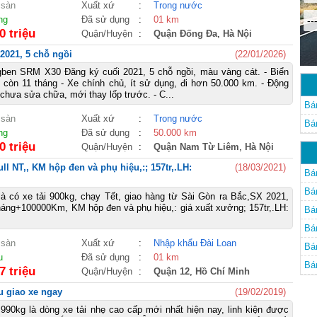
 sàn
Xuất xứ
:
Trong nước
ng
Đã sử dụng
:
01 km
--
0 triệu
Quận/Huyện
:
Quận Đống Đa
,
Hà Nội
2021, 5 chỗ ngồi
(22/01/2026)
gben SRM X30 Đăng ký cuối 2021, 5 chỗ ngồi, màu vàng cát. - Biển
còn 11 tháng - Xe chính chủ, ít sử dụng, đi hơn 50.000 km. - Động
chưa sửa chữa, mới thay lốp trước. - C...
Bá
 sàn
Xuất xứ
:
Trong nước
Bá
ng
Đã sử dụng
:
50.000 km
0 triệu
Quận/Huyện
:
Quận Nam Từ Liêm
,
Hà Nội
ull NT,, KM hộp đen và phụ hiệu,:; 157tr,.LH:
(18/03/2021)
Bá
Bá
 là có xe tải 900kg, chạy Tết, giao hàng từ Sài Gòn ra Bắc,SX 2021,
háng+100000Km, KM hộp đen và phụ hiệu,: giá xuất xưởng; 157tr,.LH:
Bá
Bá
 sàn
Xuất xứ
:
Nhập khẩu Đài Loan
Bá
u
Đã sử dụng
:
01 km
Bá
7 triệu
Quận/Huyện
:
Quận 12
,
Hồ Chí Minh
u giao xe ngay
(19/02/2019)
 990kg là dòng xe tải nhẹ cao cấp mới nhất hiện nay, linh kiện được