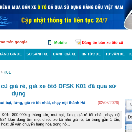
 cao trên google
Mobile
Đăng tin bán xe ôtô cũ
BẢNG GIÁ XE
SO SÁNH XE
ĐÁNH GIÁ XE
TIN TỨC XE
TƯ VẤN XE
K
K01
ũ giá rẻ, giá xe ôtô DFSK K01 đã qua sử
dụng
i bạt, lửng, giá rẻ tốt nhất, chạy nội thành Hà
(02/06/2026)
 K01s 800-990kg thùng kín, mui bạt, lửng, giá rẻ tốt nhất, chạy nội
D
/24 Bạn đang tìm một chiếc xe tải nhỏ giá rẻ, tải trọng gần 1 tấn,
h hoạt để vận chuyển hàng hóa trong nộ...
--