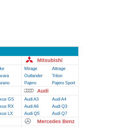
Mitsubishi
ke
Mirage
Attrage
vara
Outlander
Triton
rano
Sport
Pajero
Pajero Sport
Audi
xus GS
Audi A3
Audi A4
xus RX
Audi A6
Audi Q3
xus LX
Audi Q5
Audi Q7
Mercedes Benz