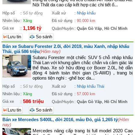
Nội Thất da cao cấp kết hợp các chi tiết ố...
Hộp số
:
Số tự động
Xuất xứ
:
Nhập khẩu
Nhiên liệu
:
Xăng
Đã sử dụng
:
90.000 km
1,196 tỷ
Giá xe
:
Quận/Huyện
:
Quận Gò Vấp
,
Hồ Chí Minh
Lưu tin
So sánh
Bán xe Subaru Forester 2.0i, đời 2019, màu Xanh, nhập khẩu
Thái, giá 586 triệu
(Hôm nay)
Subaru Forester một chiếc SUV 5 chỗ nhập khẩu
Thái Lan với khung gầm chắc chắn và cảm giác lái
thể thao. Xe sở hữu động cơ Boxer 2.0L, hệ dẫn
động 4 bánh toàn thời gian (S-AWD) , trang bị
options tiện nghi : -ghế bọc da...
Hộp số
:
Số tự động
Xuất xứ
:
Nhập khẩu Thái
Nhiên liệu
:
Xăng
Đã sử dụng
:
57.000 km
586 triệu
Giá xe
:
Quận/Huyện
:
Quận Gò Vấp
,
Hồ Chí Minh
Lưu tin
So sánh
Bán xe Mercedes S400L, đời 2016, màu Đỏ, giá 1,265 tỷ
(Hôm
nay)
Mercedes nâng cấp trang bị full model 2020 Cao