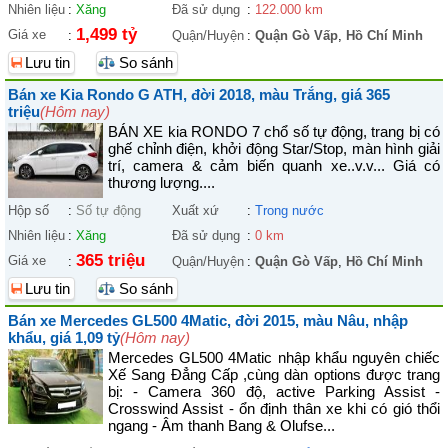
Nhiên liệu
:
Xăng
Đã sử dụng
:
122.000 km
1,499 tỷ
Giá xe
:
Quận/Huyện
:
Quận Gò Vấp
,
Hồ Chí Minh
Lưu tin
So sánh
Bán xe Kia Rondo G ATH, đời 2018, màu Trắng, giá 365
triệu
(Hôm nay)
BÁN XE kia RONDO 7 chổ số tự động, trang bị có
ghế chỉnh điện, khởi động Star/Stop, màn hình giải
trí, camera & cảm biến quanh xe..v.v... Giá có
thương lượng....
Hộp số
:
Số tự động
Xuất xứ
:
Trong nước
Nhiên liệu
:
Xăng
Đã sử dụng
:
0 km
365 triệu
Giá xe
:
Quận/Huyện
:
Quận Gò Vấp
,
Hồ Chí Minh
Lưu tin
So sánh
Bán xe Mercedes GL500 4Matic, đời 2015, màu Nâu, nhập
khẩu, giá 1,09 tỷ
(Hôm nay)
Mercedes GL500 4Matic nhập khẩu nguyên chiếc
Xế Sang Đẳng Cấp ,cùng dàn options được trang
bị: - Camera 360 độ, active Parking Assist -
Crosswind Assist - ổn định thân xe khi có gió thổi
ngang - Âm thanh Bang & Olufse...