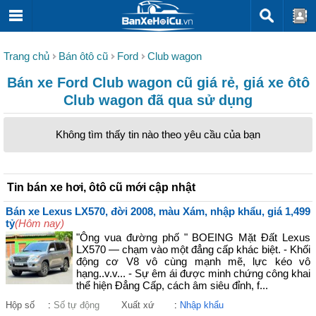
Trang chủ
Bán ôtô cũ
Ford
Club wagon
Bán xe Ford Club wagon cũ giá rẻ, giá xe ôtô
Club wagon đã qua sử dụng
Không tìm thấy tin nào theo yêu cầu của bạn
Tin bán xe hơi, ôtô cũ mới cập nhật
Bán xe Lexus LX570, đời 2008, màu Xám, nhập khẩu, giá 1,499
tỷ
(Hôm nay)
"Ông vua đường phố " BOEING Mặt Đất Lexus
LX570 — chạm vào một đẳng cấp khác biệt. - Khối
động cơ V8 vô cùng mạnh mẽ, lực kéo vô
hạng..v.v... - Sự êm ái được minh chứng công khai
thể hiện Đẳng Cấp, cách âm siêu đỉnh, f...
Hộp số
:
Số tự động
Xuất xứ
:
Nhập khẩu