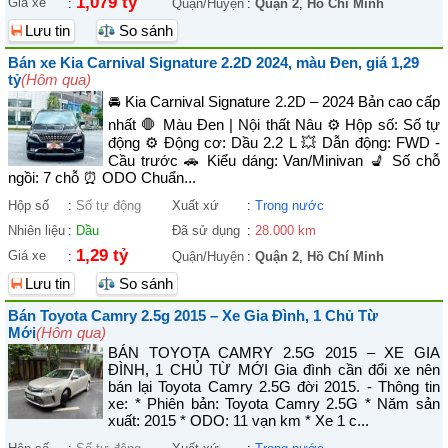
1,079 tỷ
Giá xe
:
Quận/Huyện
:
Quận 2
,
Hồ Chí Minh
Lưu tin
So sánh
Bán xe Kia Carnival Signature 2.2D 2024, màu Đen, giá 1,29
tỷ
(Hôm qua)
🚘 Kia Carnival Signature 2.2D – 2024 Bản cao cấp
nhất 🛑 Màu Đen | Nội thất Nâu ⚙️ Hộp số: Số tự
động ⚙️ Động cơ: Dầu 2.2 L 💥 Dẫn động: FWD -
Cầu trước 🚗 Kiểu dáng: Van/Minivan 💺 Số chỗ
ngồi: 7 chỗ ⏰ ODO Chuẩn...
Hộp số
:
Số tự động
Xuất xứ
:
Trong nước
Nhiên liệu
:
Dầu
Đã sử dụng
:
28.000 km
1,29 tỷ
Giá xe
:
Quận/Huyện
:
Quận 2
,
Hồ Chí Minh
Lưu tin
So sánh
Bán Toyota Camry 2.5g 2015 – Xe Gia Đình, 1 Chủ Từ
Mới
(Hôm qua)
BÁN TOYOTA CAMRY 2.5G 2015 – XE GIA
ĐÌNH, 1 CHỦ TỪ MỚI Gia đình cần đổi xe nên
bán lại Toyota Camry 2.5G đời 2015. - Thông tin
xe: * Phiên bản: Toyota Camry 2.5G * Năm sản
xuất: 2015 * ODO: 11 vạn km * Xe 1 c...