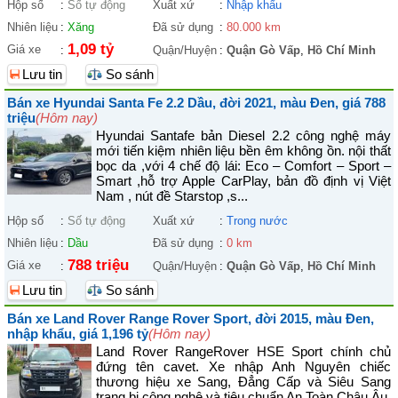
Hộp số
:
Số tự động
Xuất xứ
:
Nhập khẩu
Nhiên liệu
:
Xăng
Đã sử dụng
:
80.000 km
1,09 tỷ
Giá xe
:
Quận/Huyện
:
Quận Gò Vấp
,
Hồ Chí Minh
Lưu tin
So sánh
Bán xe Hyundai Santa Fe 2.2 Dầu, đời 2021, màu Đen, giá 788
triệu
(Hôm nay)
Hyundai Santafe bản Diesel 2.2 công nghệ máy
mới tiến kiệm nhiên liệu bền êm không ồn. nội thất
bọc da ,với 4 chế độ lái: Eco – Comfort – Sport –
Smart ,hỗ trợ Apple CarPlay, bản đồ định vị Việt
Nam , nút đề Starstop ,s...
Hộp số
:
Số tự động
Xuất xứ
:
Trong nước
Nhiên liệu
:
Dầu
Đã sử dụng
:
0 km
788 triệu
Giá xe
:
Quận/Huyện
:
Quận Gò Vấp
,
Hồ Chí Minh
Lưu tin
So sánh
Bán xe Land Rover Range Rover Sport, đời 2015, màu Đen,
nhập khẩu, giá 1,196 tỷ
(Hôm nay)
Land Rover RangeRover HSE Sport chính chủ
đứng tên cavet. Xe nhập Anh Nguyên chiếc
thương hiệu xe Sang, Đẳng Cấp và Siêu Sang
trang bị công nghệ và tiêu chuẩn An Toàn Châu Âu.