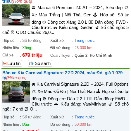
triệu
(Hôm qua)
🚘 Mazda 6 Premium 2.0 AT – 2024, Siêu đẹp 🎨
Xe Màu Trắng | Nội Thất Đen 🕹️ Hộp số: Số tự
động ⚙️ Động cơ: Xăng 2.0 L 🚴‍♀️ Dẫn động: FWD -
Cầu trước 🚗 Kiểu dáng: Sedan 💺 Số chỗ ngồi: 5
chỗ ⏰ ODO Chuẩn: 26,0...
Hộp số
:
Số tự động
Xuất xứ
:
Trong nước
Nhiên liệu
:
Xăng
Đã sử dụng
:
26.000 km
679 triệu
Giá xe
:
Quận/Huyện
:
Quận 2
,
Hồ Chí Minh
Lưu tin
So sánh
Bán xe Kia Carnival Signature 2.2D 2024, màu Đỏ, giá 1,079
tỷ
(Hôm qua)
🚘 Kia Carnival Signature 2.2D – 2024, Full Options
🎨 Xe Màu Đỏ Đô | Nội Thất Nâu 🕹️ Hộp số: Số tự
động ⚙️ Động cơ: Dầu 2.2 L 🚴‍♀️ Dẫn động: FWD -
Cầu trước 🚗 Kiểu dáng: Van/Minivan 💺 Số chỗ
ngồi: 7 chỗ ⏰ O...
Hộp số
:
Số tự động
Xuất xứ
:
Trong nước
Nhiên liệu
:
Dầu
Đã sử dụng
:
50.000 km