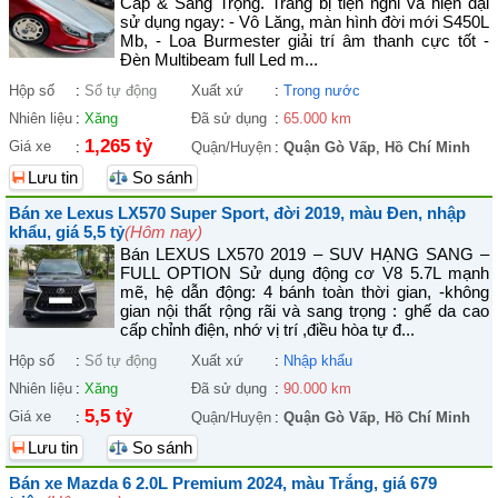
Cấp & Sang Trọng. Trang bị tiện nghi và hiện đại
sử dụng ngay: - Vô Lăng, màn hình đời mới S450L
Mb, - Loa Burmester giải trí âm thanh cực tốt -
Đèn Multibeam full Led m...
Hộp số
:
Số tự động
Xuất xứ
:
Trong nước
Nhiên liệu
:
Xăng
Đã sử dụng
:
65.000 km
1,265 tỷ
Giá xe
:
Quận/Huyện
:
Quận Gò Vấp
,
Hồ Chí Minh
Lưu tin
So sánh
Bán xe Lexus LX570 Super Sport, đời 2019, màu Đen, nhập
khẩu, giá 5,5 tỷ
(Hôm nay)
Bán LEXUS LX570 2019 – SUV HẠNG SANG –
FULL OPTION Sử dụng động cơ V8 5.7L mạnh
mẽ, hệ dẫn động: 4 bánh toàn thời gian, -không
gian nội thất rộng rãi và sang trọng : ghế da cao
cấp chỉnh điện, nhớ vị trí ,điều hòa tự đ...
Hộp số
:
Số tự động
Xuất xứ
:
Nhập khẩu
Nhiên liệu
:
Xăng
Đã sử dụng
:
90.000 km
5,5 tỷ
Giá xe
:
Quận/Huyện
:
Quận Gò Vấp
,
Hồ Chí Minh
Lưu tin
So sánh
Bán xe Mazda 6 2.0L Premium 2024, màu Trắng, giá 679