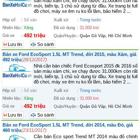
sàn màu xám chì, xe chạy được 31.000km còn rất
mới, biển tp, 1 chủ sử dụng từ đầu. Xe trang bị full
đồ chơi, máy xe êm ru ko lỗi lầm, bảo hiểm 2 ...
Hộp số
:
Số sàn
Xuất xứ
:
Trong nước
Nhiên liệu
:
Xăng
Đã sử dụng
:
31.000 km
492 triệu
Giá xe
:
Quận/Huyện
:
Quận Gò Vấp
,
Hồ Chí Minh
Lưu tin
So sánh
Bán xe Ford EcoSport 1.5L MT Trend, đời 2015, màu Xám, giá
492 triệu
(28/12/2017)
Nhà cần bán chiếc Ford Ecosport 2015 đk 2016 số
sàn màu xám chì, xe chạy được 31.000km còn rất
mới, biển tp, 1 chủ sử dụng từ đầu. Xe trang bị full
đồ chơi, máy xe êm ru ko lỗi lầm, bảo hiểm 2 ...
Hộp số
:
Số sàn
Xuất xứ
:
Trong nước
Nhiên liệu
:
Xăng
Đã sử dụng
:
31.000 km
492 triệu
Giá xe
:
Quận/Huyện
:
Quận Gò Vấp
,
Hồ Chí Minh
Lưu tin
So sánh
Bán xe Ford EcoSport 1.5L MT Trend, đời 2014, màu Đỏ, giá
460 triệu
(23/11/2017)
Cần bán Eco sport Trend MT 2014 màu đỏ chính