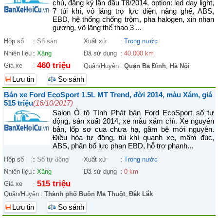
chủ, đăng ký lần đầu T8/2014, option: led day light,
7 túi khí, vô lăng trợ lực điện, nâng ghế, ABS,
EBD, hệ thống chống trộm, pha halogen, xin nhan
gương, vô lăng thể thao 3 ...
Hộp số
:
Số sàn
Xuất xứ
:
Trong nước
Nhiên liệu
:
Xăng
Đã sử dụng
:
40.000 km
460 triệu
Giá xe
:
Quận/Huyện
:
Quận Ba Đình
,
Hà Nội
Lưu tin
So sánh
Bán xe Ford EcoSport 1.5L MT Trend, đời 2014, màu Xám, giá
515 triệu
(16/10/2017)
Salon Ô tô Tính Phát bán Ford EcoSport số tự
động, sản xuất 2014, xe màu xám chì. Xe nguyên
bản, lốp sơ cua chưa hạ, gầm bệ mới nguyên.
Điều hòa tự động, túi khí quanh xe, mâm đúc,
ABS, phân bổ lực phan EBD, hỗ trợ phanh...
Hộp số
:
Số tự động
Xuất xứ
:
Trong nước
Nhiên liệu
:
Xăng
Đã sử dụng
:
0 km
515 triệu
Giá xe
:
Quận/Huyện
:
Thành phố Buôn Ma Thuột
,
Đắk Lắk
Lưu tin
So sánh