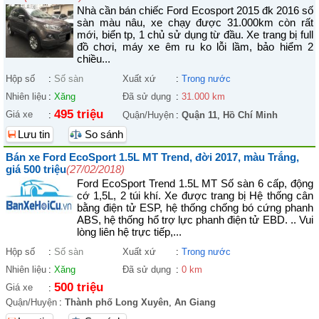
Nhà cần bán chiếc Ford Ecosport 2015 đk 2016 số
sàn màu nâu, xe chạy được 31.000km còn rất
mới, biển tp, 1 chủ sử dụng từ đầu. Xe trang bị full
đồ chơi, máy xe êm ru ko lỗi lầm, bảo hiểm 2
chiều...
Hộp số
:
Số sàn
Xuất xứ
:
Trong nước
Nhiên liệu
:
Xăng
Đã sử dụng
:
31.000 km
495 triệu
Giá xe
:
Quận/Huyện
:
Quận 11
,
Hồ Chí Minh
Lưu tin
So sánh
Bán xe Ford EcoSport 1.5L MT Trend, đời 2017, màu Trắng,
giá 500 triệu
(27/02/2018)
Ford EcoSport Trend 1.5L MT Số sàn 6 cấp, động
cớ 1,5L, 2 túi khí. Xe được trang bị Hệ thống cân
bằng điện tử ESP, hệ thống chống bó cứng phanh
ABS, hệ thống hổ trợ lực phanh điện tử EBD. .. Vui
lòng liên hệ trực tiếp,...
Hộp số
:
Số sàn
Xuất xứ
:
Trong nước
Nhiên liệu
:
Xăng
Đã sử dụng
:
0 km
500 triệu
Giá xe
:
Quận/Huyện
:
Thành phố Long Xuyên
,
An Giang