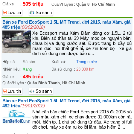
505 triệu
Giá xe
:
Quận/Huyện
:
Quận 8
,
Hồ Chí Minh
Lưu tin
So sánh
Bán xe Ford EcoSport 1.5L MT Trend, đời 2015, màu Xám, giá
485 triệu
(06/02/2018)
Xe Ecosport màu Xám Đậm động cơ 1,5L, 2 túi
khí, Biển số thần tài 39 Máy móc xe nguyên bản,
chưa bị va đụng xước sát. Được trang bị đầy đủ
mâm đúc, nội thất ghế nỉ, xe zin toàn bộ , xe gia
đình sử dụng nên được bảo q...
Hộp số
:
Số sàn
Xuất xứ
:
Trong nước
Nhiên liệu
:
Xăng
Đã sử dụng
:
23.000 km
485 triệu
Giá xe
:
Quận/Huyện
:
Quận Bình Thạnh
,
Hồ Chí Minh
Lưu tin
So sánh
Bán xe Ford EcoSport 1.5L MT Trend, đời 2015, màu Xám, giá
492 triệu
(15/01/2018)
Nhà cần bán chiếc Ford Ecosport 2015 đk 2016 số
sàn màu xám chì, xe chạy được 31.000km còn rất
mới, biển tp, 1 chủ sử dụng từ đầu. Xe trang bị full
đồ chơi, máy xe êm ru ko lỗi lầm, bảo hiểm 2 ...