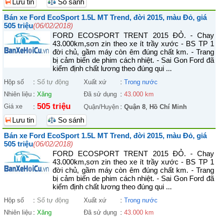
Lưu tin
So sánh
Bán xe Ford EcoSport 1.5L MT Trend, đời 2015, màu Đỏ, giá
505 triệu
(06/02/2018)
FORD ECOSPORT TRENT 2015 ĐỎ. - Chay
43.000km,sơn zin theo xe ít trầy xước - BS TP 1
đời chủ, gầm máy còn êm đúng chất km. - Trang
bị cảm biến de phim cách nhiệt. - Sai Gon Ford đã
kiểm định chất lương theo đúng qui ...
Hộp số
:
Số tự động
Xuất xứ
:
Trong nước
Nhiên liệu
:
Xăng
Đã sử dụng
:
43.000 km
505 triệu
Giá xe
:
Quận/Huyện
:
Quận 8
,
Hồ Chí Minh
Lưu tin
So sánh
Bán xe Ford EcoSport 1.5L MT Trend, đời 2015, màu Đỏ, giá
505 triệu
(06/02/2018)
FORD ECOSPORT TRENT 2015 ĐỎ. - Chay
43.000km,sơn zin theo xe ít trầy xước - BS TP 1
đời chủ, gầm máy còn êm đúng chất km. - Trang
bị cảm biến de phim cách nhiệt. - Sai Gon Ford đã
kiểm định chất lương theo đúng qui ...
Hộp số
:
Số tự động
Xuất xứ
:
Trong nước
Nhiên liệu
:
Xăng
Đã sử dụng
:
43.000 km