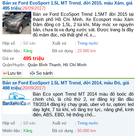
Bán xe Ford EcoSport 1.5L MT Trend, đời 2015, màu Xám, giá
495 triệu
(26/09/2017)
Bán xe Ford EcoSport Trend 1.5MT đời 2015 tại
thành phố Hồ Chí Minh. Xe Ecosport màu Xám
Đậm động cớ 1,5L, 2 túi khí. Máy móc xe nguyên
bản, chưa bị va đụng xước sát. Được trang bị đầy
đủ mâm đúc, nội thất ghế nỉ, x...
Hộp số
:
Số sàn
Xuất xứ
:
Trong nước
Nhiên liệu
:
Xăng
Đã sử dụng
:
23.000 km
495 triệu
Giá xe
:
Quận/Huyện
:
Quận Bình Thạnh
,
Hồ Chí Minh
Lưu tin
So sánh
Bán xe Ford EcoSport 1.5L MT Trend, đời 2014, màu Đỏ, giá
498 triệu
(20/09/2017)
Bán Eco sport Trend MT 2014 màu đỏ boóc đô
chính chủ, là chủ thứ 2, xe đăng ký lần đầu
T8/2014 đăng ký chạy grab, uber vô tư, option: led
day light, 7 túi khí, vô lăng trợ lực, nâng ghế, kính
điện, ABS, EBD, hệ thống chố...
Hộp số
:
Số sàn
Xuất xứ
:
Trong nước
Nhiên liệu
:
Xăng
Đã sử dụng
:
50.000 km