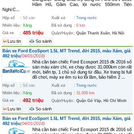
Hầm Hố, Gầm Cao, lội nước 550mm Tiện
Nghi:C...
Hộp số
:
Số sàn
Xuất xứ
:
Trong nước
Nhiên liệu
:
Xăng
Đã sử dụng
:
0 km
485 triệu
Giá xe
:
Quận/Huyện
:
Quận Thanh Xuân
,
Hà Nội
Lưu tin
So sánh
Bán xe Ford EcoSport 1.5L MT Trend, đời 2015, màu Xám, giá
492 triệu
(04/01/2018)
Nhà cần bán chiếc Ford Ecosport 2015 đk 2016 số
sàn màu xám chì, xe chạy được 31.000km còn rất
mới, biển tp, 1 chủ sử dụng từ đầu. Xe trang bị full
đồ chơi, máy xe êm ru ko lỗi lầm, bảo hiểm 2 ...
Hộp số
:
Số sàn
Xuất xứ
:
Trong nước
Nhiên liệu
:
Xăng
Đã sử dụng
:
31.000 km
492 triệu
Giá xe
:
Quận/Huyện
:
Quận Gò Vấp
,
Hồ Chí Minh
Lưu tin
So sánh
Bán xe Ford EcoSport 1.5L MT Trend, đời 2015, màu Xám, giá
492 triệu
(04/01/2018)
Nhà cần bán chiếc Ford Ecosport 2015 đk 2016 số