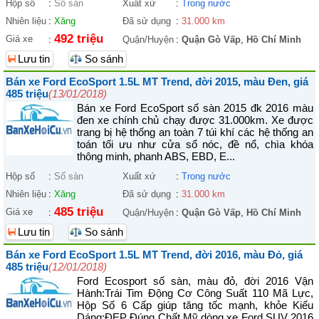
Hộp số
:
Số sàn
Xuất xứ
:
Trong nước
Nhiên liệu
:
Xăng
Đã sử dụng
:
31.000 km
492 triệu
Giá xe
:
Quận/Huyện
:
Quận Gò Vấp
,
Hồ Chí Minh
Lưu tin
So sánh
Bán xe Ford EcoSport 1.5L MT Trend, đời 2015, màu Đen, giá
485 triệu
(13/01/2018)
Bán xe Ford EcoSport số sàn 2015 đk 2016 màu
đen xe chính chủ chạy được 31.000km. Xe được
trang bị hệ thống an toàn 7 túi khí các hệ thống an
toán tối ưu như cửa sổ nóc, đề nổ, chìa khóa
thông minh, phanh ABS, EBD, E...
Hộp số
:
Số sàn
Xuất xứ
:
Trong nước
Nhiên liệu
:
Xăng
Đã sử dụng
:
31.000 km
485 triệu
Giá xe
:
Quận/Huyện
:
Quận Gò Vấp
,
Hồ Chí Minh
Lưu tin
So sánh
Bán xe Ford EcoSport 1.5L MT Trend, đời 2016, màu Đỏ, giá
485 triệu
(12/01/2018)
Ford Ecosport số sàn, màu đỏ, đời 2016 Vận
Hành:Trái Tim Động Cơ Công Suất 110 Mã Lực,
Hộp Số 6 Cấp giúp tăng tốc mạnh, khỏe Kiểu
Dáng:ĐẸP Đúng Chất Mỹ dòng xe Ford SUV 2016