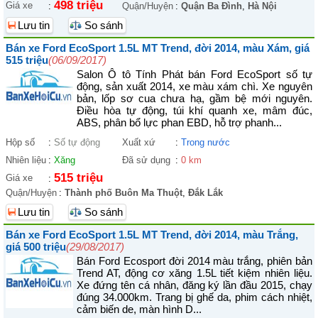
498 triệu
Giá xe
:
Quận/Huyện
:
Quận Ba Đình
,
Hà Nội
Lưu tin
So sánh
Bán xe Ford EcoSport 1.5L MT Trend, đời 2014, màu Xám, giá
515 triệu
(06/09/2017)
Salon Ô tô Tính Phát bán Ford EcoSport số tự
động, sản xuất 2014, xe màu xám chì. Xe nguyên
bản, lốp sơ cua chưa hạ, gầm bệ mới nguyên.
Điều hòa tự động, túi khí quanh xe, mâm đúc,
ABS, phân bổ lực phan EBD, hỗ trợ phanh...
Hộp số
:
Số tự động
Xuất xứ
:
Trong nước
Nhiên liệu
:
Xăng
Đã sử dụng
:
0 km
515 triệu
Giá xe
:
Quận/Huyện
:
Thành phố Buôn Ma Thuột
,
Đắk Lắk
Lưu tin
So sánh
Bán xe Ford EcoSport 1.5L MT Trend, đời 2014, màu Trắng,
giá 500 triệu
(29/08/2017)
Bán Ford Ecosport đời 2014 màu trắng, phiên bản
Trend AT, động cơ xăng 1.5L tiết kiệm nhiên liệu.
Xe đứng tên cá nhân, đăng ký lần đầu 2015, chạy
đúng 34.000km. Trang bị ghế da, phim cách nhiệt,
cảm biến de, màn hình D...