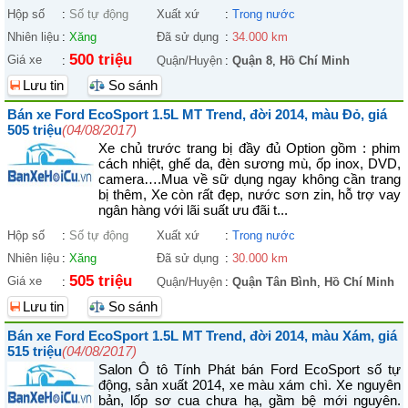
Hộp số
:
Số tự động
Xuất xứ
:
Trong nước
Nhiên liệu
:
Xăng
Đã sử dụng
:
34.000 km
500 triệu
Giá xe
:
Quận/Huyện
:
Quận 8
,
Hồ Chí Minh
Lưu tin
So sánh
Bán xe Ford EcoSport 1.5L MT Trend, đời 2014, màu Đỏ, giá
505 triệu
(04/08/2017)
Xe chủ trước trang bị đầy đủ Option gồm : phim
cách nhiệt, ghế da, đèn sương mù, ốp inox, DVD,
camera….Mua về sữ dụng ngay không cần trang
bị thêm, Xe còn rất đẹp, nước sơn zin, hỗ trợ vay
ngân hàng với lãi suất ưu đãi t...
Hộp số
:
Số tự động
Xuất xứ
:
Trong nước
Nhiên liệu
:
Xăng
Đã sử dụng
:
30.000 km
505 triệu
Giá xe
:
Quận/Huyện
:
Quận Tân Bình
,
Hồ Chí Minh
Lưu tin
So sánh
Bán xe Ford EcoSport 1.5L MT Trend, đời 2014, màu Xám, giá
515 triệu
(04/08/2017)
Salon Ô tô Tính Phát bán Ford EcoSport số tự
động, sản xuất 2014, xe màu xám chì. Xe nguyên
bản, lốp sơ cua chưa hạ, gầm bệ mới nguyên.