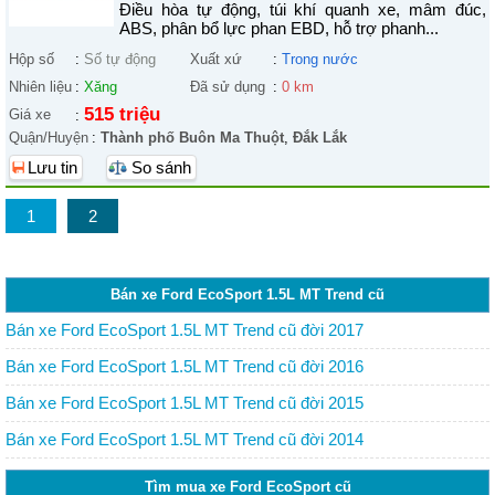
Điều hòa tự động, túi khí quanh xe, mâm đúc,
ABS, phân bổ lực phan EBD, hỗ trợ phanh...
Hộp số
:
Số tự động
Xuất xứ
:
Trong nước
Nhiên liệu
:
Xăng
Đã sử dụng
:
0 km
515 triệu
Giá xe
:
Quận/Huyện
:
Thành phố Buôn Ma Thuột
,
Đắk Lắk
Lưu tin
So sánh
1
2
Bán xe Ford EcoSport 1.5L MT Trend cũ
Bán xe Ford EcoSport 1.5L MT Trend cũ đời 2017
Bán xe Ford EcoSport 1.5L MT Trend cũ đời 2016
Bán xe Ford EcoSport 1.5L MT Trend cũ đời 2015
Bán xe Ford EcoSport 1.5L MT Trend cũ đời 2014
Tìm mua xe Ford EcoSport cũ