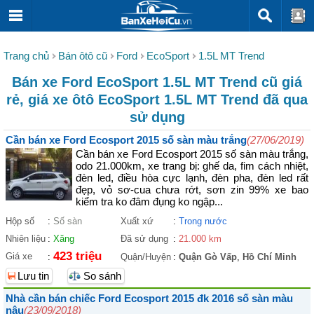
Trang chủ
Bán ôtô cũ
Ford
EcoSport
1.5L MT Trend
Bán xe Ford EcoSport 1.5L MT Trend cũ giá
rẻ, giá xe ôtô EcoSport 1.5L MT Trend đã qua
sử dụng
Cần bán xe Ford Ecosport 2015 số sàn màu trắng
(27/06/2019)
Cần bán xe Ford Ecosport 2015 số sàn màu trắng,
odo 21.000km, xe trang bị: ghế da, fim cách nhiệt,
đèn led, điều hòa cực lạnh, đèn pha, đèn led rất
đẹp, vỏ sơ-cua chưa rớt, sơn zin 99% xe bao
kiểm tra ko đâm đụng ko ngập...
Hộp số
:
Số sàn
Xuất xứ
:
Trong nước
Nhiên liệu
:
Xăng
Đã sử dụng
:
21.000 km
423 triệu
Giá xe
:
Quận/Huyện
:
Quận Gò Vấp
,
Hồ Chí Minh
Lưu tin
So sánh
Nhà cần bán chiếc Ford Ecosport 2015 đk 2016 số sàn màu
nâu
(23/09/2018)