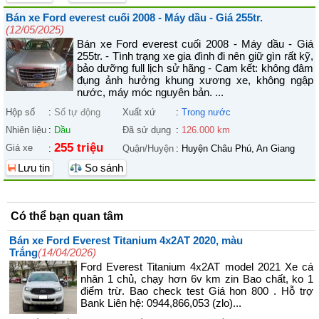
Bán xe Ford everest cuối 2008 - Máy dầu - Giá 255tr.
(12/05/2025)
Bán xe Ford everest cuối 2008 - Máy dầu - Giá
255tr. - Tình trạng xe gia đình đi nên giữ gìn rất kỹ,
bảo dưỡng full lịch sử hãng - Cam kết: không đâm
đụng ảnh hưởng khung xương xe, không ngập
nước, máy móc nguyên bản. ...
Hộp số
:
Số tự động
Xuất xứ
:
Trong nước
Nhiên liệu
:
Dầu
Đã sử dụng
:
126.000 km
255 triệu
Giá xe
:
Quận/Huyện
:
Huyện Châu Phú, An Giang
Lưu tin
So sánh
Có thể bạn quan tâm
Bán xe Ford Everest Titanium 4x2AT 2020, màu
Trắng
(14/04/2026)
Ford Everest Titanium 4x2AT model 2021 Xe cá
nhân 1 chủ, chạy hơn 6v km zin Bao chất, ko 1
điểm trừ. Bao check test Giá hon 800 . Hỗ trợ
Bank Liên hệ: 0944,866,053 (zlo)...