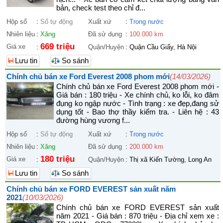
bản, check test theo chỉ đ...
Hộp số
:
Số tự động
Xuất xứ
:
Trong nước
Nhiên liệu
:
Xăng
Đã sử dụng
:
100.000 km
669 triệu
Giá xe
:
Quận/Huyện
:
Quận Cầu Giấy, Hà Nội
Lưu tin
So sánh
Chính chủ bán xe Ford Everest 2008 phom mới
(14/03/2026)
Chính chủ bán xe Ford Everest 2008 phom mới -
Giá bán : 180 triệu - Xe chính chủ, ko lỗi, ko đâm
đụng ko ngập nước - Tình trạng : xe đẹp,đang sử
dụng tốt - Bao thợ thầy kiểm tra. - Liên hệ : 43
đường hùng vương f...
Hộp số
:
Số tự động
Xuất xứ
:
Trong nước
Nhiên liệu
:
Xăng
Đã sử dụng
:
200.000 km
180 triệu
Giá xe
:
Quận/Huyện
:
Thị xã Kiến Tường, Long An
Lưu tin
So sánh
Chính chủ bán xe FORD EVEREST sản xuất năm
2021
(10/03/2026)
Chính chủ bán xe FORD EVEREST sản xuất
năm 2021 - Giá bán : 870 triệu - Địa chỉ xem xe :