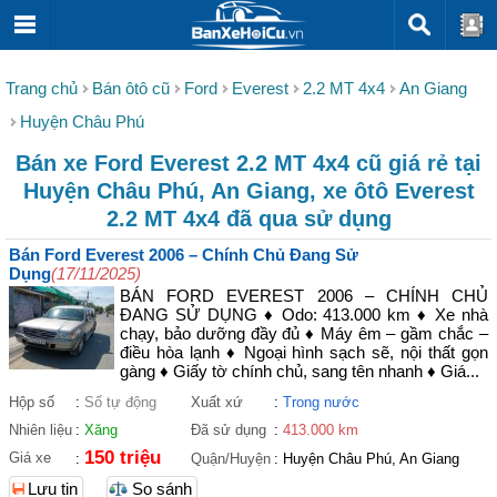
Trang chủ
Bán ôtô cũ
Ford
Everest
2.2 MT 4x4
An Giang
Huyện Châu Phú
Bán xe Ford Everest 2.2 MT 4x4 cũ giá rẻ tại
Huyện Châu Phú, An Giang, xe ôtô Everest
2.2 MT 4x4 đã qua sử dụng
Bán Ford Everest 2006 – Chính Chủ Đang Sử
Dụng
(17/11/2025)
BÁN FORD EVEREST 2006 – CHÍNH CHỦ
ĐANG SỬ DỤNG ♦ Odo: 413.000 km ♦ Xe nhà
chạy, bảo dưỡng đầy đủ ♦ Máy êm – gầm chắc –
điều hòa lạnh ♦ Ngoại hình sạch sẽ, nội thất gọn
gàng ♦ Giấy tờ chính chủ, sang tên nhanh ♦ Giá...
Hộp số
:
Số tự động
Xuất xứ
:
Trong nước
Nhiên liệu
:
Xăng
Đã sử dụng
:
413.000 km
150 triệu
Giá xe
:
Quận/Huyện
:
Huyện Châu Phú, An Giang
Lưu tin
So sánh