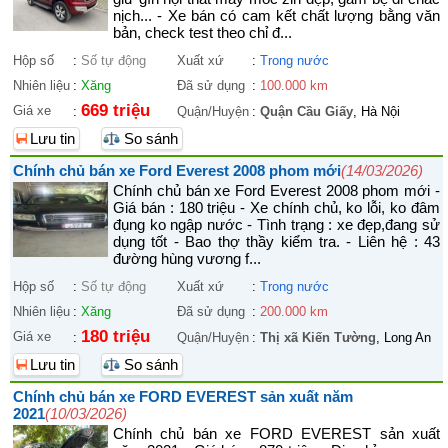
nịch... - Xe bán có cam kết chất lượng bằng văn
bản, check test theo chỉ đ...
Hộp số
:
Số tự động
Xuất xứ
:
Trong nước
Nhiên liệu
:
Xăng
Đã sử dụng
:
100.000 km
669 triệu
Giá xe
:
Quận/Huyện
:
Quận Cầu Giấy
, Hà Nội
Lưu tin
So sánh
Chính chủ bán xe Ford Everest 2008 phom mới
(14/03/2026)
Chính chủ bán xe Ford Everest 2008 phom mới -
Giá bán : 180 triệu - Xe chính chủ, ko lỗi, ko đâm
đụng ko ngập nước - Tình trạng : xe đẹp,đang sử
dụng tốt - Bao thợ thầy kiểm tra. - Liên hệ : 43
đường hùng vương f...
Hộp số
:
Số tự động
Xuất xứ
:
Trong nước
Nhiên liệu
:
Xăng
Đã sử dụng
:
200.000 km
180 triệu
Giá xe
:
Quận/Huyện
:
Thị xã Kiến Tường
, Long An
Lưu tin
So sánh
Chính chủ bán xe FORD EVEREST sản xuất năm
2021
(10/03/2026)
Chính chủ bán xe FORD EVEREST sản xuất