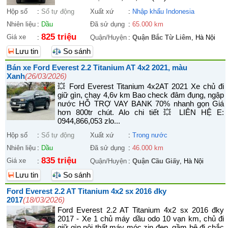
Hộp số
:
Số tự động
Xuất xứ
:
Nhập khẩu Indonesia
Nhiên liệu
:
Dầu
Đã sử dụng
:
65.000 km
825 triệu
Giá xe
:
Quận/Huyện
:
Quận Bắc Từ Liêm
, Hà Nội
Lưu tin
So sánh
Bán xe Ford Everest 2.2 Titanium AT 4x2 2021, màu
Xanh
(26/03/2026)
💥 Ford Everest Titanium 4x2AT 2021 Xe chủ đi
giữ gìn, chạy 4,6v km Bao check đâm đụng, ngập
nước HỖ TRỢ VAY BANK 70% nhanh gọn Giá
hơn 800tr chút. Alo chi tiết 💥 LIÊN HỆ E:
0944,866,053 zlo...
Hộp số
:
Số tự động
Xuất xứ
:
Trong nước
Nhiên liệu
:
Dầu
Đã sử dụng
:
46.000 km
835 triệu
Giá xe
:
Quận/Huyện
:
Quận Cầu Giấy
, Hà Nội
Lưu tin
So sánh
Ford Everest 2.2 AT Titanium 4x2 sx 2016 đky
2017
(18/03/2026)
Ford Everest 2.2 AT Titanium 4x2 sx 2016 đky
2017 - Xe 1 chủ máy dầu odo 10 vạn km, chủ đi
giữ gìn nội thất máy móc zin đẹp, gầm bệ đi chắc