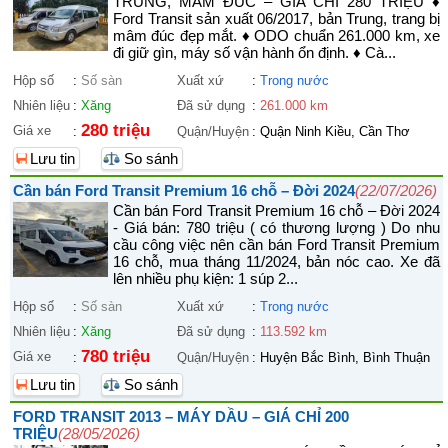
TRUNG, MÂM ĐÚC – GIÁ CHỈ 280 TRIỆU ♦
Ford Transit sản xuất 06/2017, bản Trung, trang bị
mâm đúc đẹp mắt. ♦ ODO chuẩn 261.000 km, xe
đi giữ gìn, máy số vận hành ổn định. ♦ Cà...
Hộp số
:
Số sàn
Xuất xứ
:
Trong nước
Nhiên liệu
:
Xăng
Đã sử dụng
:
261.000 km
280 triệu
Giá xe
:
Quận/Huyện
:
Quận Ninh Kiều, Cần Thơ
Lưu tin
So sánh
Cần bán Ford Transit Premium 16 chỗ – Đời 2024
(22/07/2026)
Cần bán Ford Transit Premium 16 chỗ – Đời 2024
- Giá bán: 780 triệu ( có thương lượng ) Do nhu
cầu công việc nên cần bán Ford Transit Premium
16 chỗ, mua tháng 11/2024, bản nóc cao. Xe đã
lên nhiều phụ kiện: 1 súp 2...
Hộp số
:
Số sàn
Xuất xứ
:
Trong nước
Nhiên liệu
:
Xăng
Đã sử dụng
:
113.592 km
780 triệu
Giá xe
:
Quận/Huyện
:
Huyện Bắc Bình, Bình Thuận
Lưu tin
So sánh
FORD TRANSIT 2013 – MÁY DẦU – GIÁ CHỈ 200
TRIỆU
(28/05/2026)