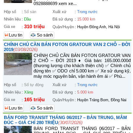
0928888699 xem xe...
Hộp số
:
Số sàn
Xuất xứ
:
Trong nước
Nhiên liệu
:
Dầu
Đã sử dụng
:
15.000 km
310 triệu
Giá xe
:
Quận/Huyện
:
Huyện Đông Anh, Hà Nội
Lưu tin
So sánh
CHÍNH CHỦ CẦN BÁN FOTON GRATOUR VAN 2 CHỖ – ĐỜI
2019
(03/08/2026)
CHÍNH CHỦ CẦN BÁN FOTON GRATOUR VAN
2 CHỖ – ĐỜI 2019 ♦ Giá bán: 165.000.000đ
(thương lượng cho khách thiện chí) ✅ Chính chủ
đứng tên ✅ ODO chỉ 5.000 km ✅ Xe sử dụng kỹ,
máy móc nguyên bản, vận hành êm ái ✅ Phù...
Hộp số
:
Số tự động
Xuất xứ
:
Trong nước
Nhiên liệu
:
Xăng
Đã sử dụng
:
5.000 km
165 triệu
Giá xe
:
Quận/Huyện
:
Huyện Trảng Bom, Đồng Nai
Lưu tin
So sánh
BÁN FORD TRANSIT THÁNG 06/2017 – BẢN TRUNG, MÂM
ĐÚC – GIÁ CHỈ 280 TRIỆU
(30/07/2026)
BÁN FORD TRANSIT THÁNG 06/2017 – BẢN