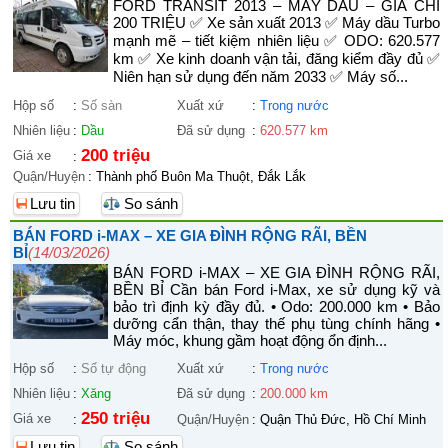
FORD TRANSIT 2013 – MÁY DẦU – GIÁ CHỈ
200 TRIỆU ✅ Xe sản xuất 2013 ✅ Máy dầu Turbo
mạnh mẽ – tiết kiệm nhiên liệu ✅ ODO: 620.577
km ✅ Xe kinh doanh vận tải, đăng kiểm đầy đủ ✅
Niên hạn sử dụng đến năm 2033 ✅ Máy số...
Hộp số
:
Số sàn
Xuất xứ
:
Trong nước
Nhiên liệu
:
Dầu
Đã sử dụng
:
620.577 km
200 triệu
Giá xe
:
Quận/Huyện
:
Thành phố Buôn Ma Thuột, Đắk Lắk
Lưu tin
So sánh
BÁN FORD i-MAX – XE GIA ĐÌNH RỘNG RÃI, BỀN
BỈ
(14/03/2026)
BÁN FORD i-MAX – XE GIA ĐÌNH RỘNG RÃI,
BỀN BỈ Cần bán Ford i-Max, xe sử dụng kỹ và
bảo trì định kỳ đầy đủ. • Odo: 200.000 km • Bảo
dưỡng cẩn thận, thay thế phụ tùng chính hãng •
Máy móc, khung gầm hoạt động ổn định...
Hộp số
:
Số tự động
Xuất xứ
:
Trong nước
Nhiên liệu
:
Xăng
Đã sử dụng
:
200.000 km
250 triệu
Giá xe
:
Quận/Huyện
:
Quận Thủ Đức, Hồ Chí Minh
Lưu tin
So sánh