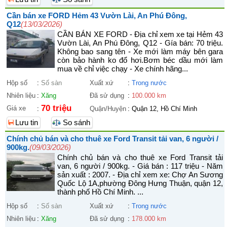
Cần bán xe FORD Hẻm 43 Vườn Lài, An Phú Đông,
Q12
(13/03/2026)
CẦN BÁN XE FORD - Địa chỉ xem xe tại Hẻm 43
Vườn Lài, An Phú Đông, Q12 - Gía bán: 70 triệu.
Không bao sang tên - Xe mới làm máy bên gara
còn bảo hành ko đổ hơi.Bơm béc dầu mới làm
mua về chỉ việc chạy - Xe chính hãng...
Hộp số
:
Số sàn
Xuất xứ
:
Trong nước
Nhiên liệu
:
Xăng
Đã sử dụng
:
100.000 km
70 triệu
Giá xe
:
Quận/Huyện
:
Quận 12, Hồ Chí Minh
Lưu tin
So sánh
Chính chủ bán và cho thuê xe Ford Transit tải van, 6 người /
900kg.
(09/03/2026)
Chính chủ bán và cho thuê xe Ford Transit tải
van, 6 người / 900kg. - Giá bán : 117 triệu - Năm
sản xuất : 2007. - Địa chỉ xem xe: Chợ An Sương
Quốc Lộ 1A,phường Đông Hưng Thuận, quận 12,
thành phố Hồ Chí Minh. ...
Hộp số
:
Số sàn
Xuất xứ
:
Trong nước
Nhiên liệu
:
Xăng
Đã sử dụng
:
178.000 km