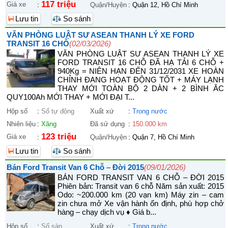
117 triệu
Giá xe
:
Quận/Huyện
:
Quận 12, Hồ Chí Minh
Lưu tin
So sánh
VĂN PHÒNG LUẬT SƯ ASEAN THANH LÝ XE FORD
TRANSIT 16 CHỖ
(02/03/2026)
VĂN PHÒNG LUẬT SƯ ASEAN THANH LÝ XE
FORD TRANSIT 16 CHỖ ĐÃ HẠ TẢI 6 CHỖ +
940Kg = NIÊN HẠN ĐẾN 31/12/2031 XE HOÀN
CHỈNH ĐANG HOẠT ĐỘNG TỐT + MÁY LẠNH
THAY MỚI TOÀN BỘ 2 DÀN + 2 BÌNH ĂC
QUY100Ah MỚI THAY + MỚI ĐẠI T...
Hộp số
:
Số tự động
Xuất xứ
:
Trong nước
Nhiên liệu
:
Xăng
Đã sử dụng
:
150.000 km
123 triệu
Giá xe
:
Quận/Huyện
:
Quận 7, Hồ Chí Minh
Lưu tin
So sánh
Bán Ford Transit Van 6 Chỗ – Đời 2015
(09/01/2026)
BÁN FORD TRANSIT VAN 6 CHỖ – ĐỜI 2015
Phiên bản: Transit van 6 chỗ Năm sản xuất: 2015
Odo: ~200.000 km (20 vạn km) Máy zin – cam
zin chưa mở Xe vận hành ổn định, phù hợp chở
hàng – chạy dịch vụ ♦ Giá b...
Hộp số
:
Số sàn
Xuất xứ
:
Trong nước