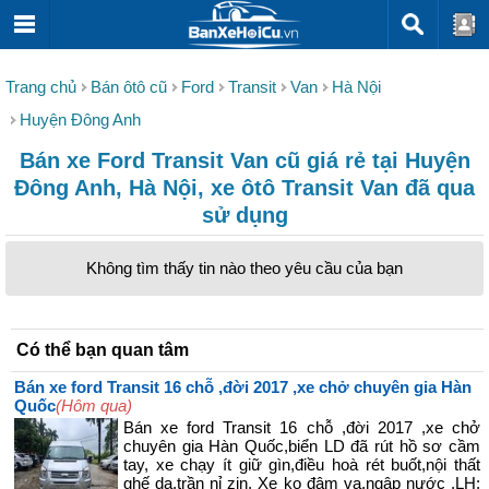
Trang chủ
Bán ôtô cũ
Ford
Transit
Van
Hà Nội
Huyện Đông Anh
Bán xe Ford Transit Van cũ giá rẻ tại Huyện
Đông Anh, Hà Nội, xe ôtô Transit Van đã qua
sử dụng
Không tìm thấy tin nào theo yêu cầu của bạn
Có thể bạn quan tâm
Bán xe ford Transit 16 chỗ ,đời 2017 ,xe chở chuyên gia Hàn
Quốc
(Hôm qua)
Bán xe ford Transit 16 chỗ ,đời 2017 ,xe chở
chuyên gia Hàn Quốc,biển LD đã rút hồ sơ cầm
tay, xe chạy ít giữ gìn,điều hoà rét buốt,nội thất
ghế da,trần nỉ zin. Xe ko đâm va,ngập nước .LH: