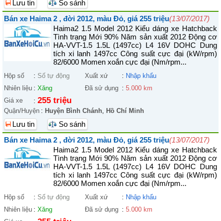
Lưu tin
So sánh
Bán xe Haima 2 , đời 2012, màu Đỏ, giá 255 triệu
(13/07/2017)
Haima2 1.5 Model 2012 Kiểu dáng xe Hatchback
Tình trạng Mới 90% Năm sản xuất 2012 Động cơ
HA-VVT-1.5 1.5L (1497cc) L4 16V DOHC Dung
tích xi lanh 1497cc Công suất cực đại (kW/rpm)
82/6000 Momen xoắn cực đại (Nm/rpm...
Hộp số
:
Số tự động
Xuất xứ
:
Nhập khẩu
Nhiên liệu
:
Xăng
Đã sử dụng
:
5.000 km
255 triệu
Giá xe
:
Quận/Huyện
:
Huyện Bình Chánh
,
Hồ Chí Minh
Lưu tin
So sánh
Bán xe Haima 2 , đời 2012, màu Đỏ, giá 255 triệu
(13/07/2017)
Haima2 1.5 Model 2012 Kiểu dáng xe Hatchback
Tình trạng Mới 90% Năm sản xuất 2012 Động cơ
HA-VVT-1.5 1.5L (1497cc) L4 16V DOHC Dung
tích xi lanh 1497cc Công suất cực đại (kW/rpm)
82/6000 Momen xoắn cực đại (Nm/rpm...
Hộp số
:
Số tự động
Xuất xứ
:
Nhập khẩu
Nhiên liệu
:
Xăng
Đã sử dụng
:
5.000 km