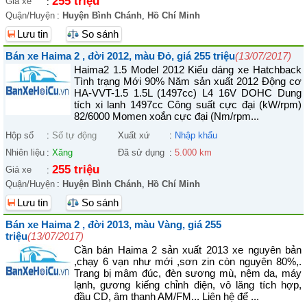
255 triệu
Giá xe
:
Quận/Huyện
:
Huyện Bình Chánh
,
Hồ Chí Minh
Lưu tin
So sánh
Bán xe Haima 2 , đời 2012, màu Đỏ, giá 255 triệu
(13/07/2017)
Haima2 1.5 Model 2012 Kiểu dáng xe Hatchback
Tình trạng Mới 90% Năm sản xuất 2012 Động cơ
HA-VVT-1.5 1.5L (1497cc) L4 16V DOHC Dung
tích xi lanh 1497cc Công suất cực đại (kW/rpm)
82/6000 Momen xoắn cực đại (Nm/rpm...
Hộp số
:
Số tự động
Xuất xứ
:
Nhập khẩu
Nhiên liệu
:
Xăng
Đã sử dụng
:
5.000 km
255 triệu
Giá xe
:
Quận/Huyện
:
Huyện Bình Chánh
,
Hồ Chí Minh
Lưu tin
So sánh
Bán xe Haima 2 , đời 2013, màu Vàng, giá 255
triệu
(13/07/2017)
Cần bán Haima 2 sản xuất 2013 xe nguyên bản
,chạy 6 vạn như mới ,sơn zin còn nguyên 80%,.
Trang bị mâm đúc, đèn sương mù, nệm da, máy
lạnh, gương kiếng chỉnh điện, vô lăng tích hợp,
đầu CD, âm thanh AM/FM... Liên hệ để ...