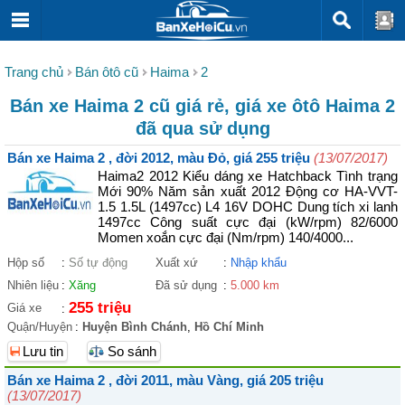
Trang chủ
Bán ôtô cũ
Haima
2
Bán xe Haima 2 cũ giá rẻ, giá xe ôtô Haima 2
đã qua sử dụng
Bán xe Haima 2 , đời 2012, màu Đỏ, giá 255 triệu
(13/07/2017)
Haima2 2012 Kiểu dáng xe Hatchback Tình trạng
Mới 90% Năm sản xuất 2012 Động cơ HA-VVT-
1.5 1.5L (1497cc) L4 16V DOHC Dung tích xi lanh
1497cc Công suất cực đại (kW/rpm) 82/6000
Momen xoắn cực đại (Nm/rpm) 140/4000...
Hộp số
:
Số tự động
Xuất xứ
:
Nhập khẩu
Nhiên liệu
:
Xăng
Đã sử dụng
:
5.000 km
255 triệu
Giá xe
:
Quận/Huyện
:
Huyện Bình Chánh
,
Hồ Chí Minh
Lưu tin
So sánh
Bán xe Haima 2 , đời 2011, màu Vàng, giá 205 triệu
(13/07/2017)