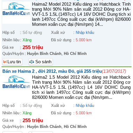
Haima2 Model 2012 Kiểu dáng xe Hatchback Tình
trạng Mới 90% Năm sản xuất 2012 Động cơ HA-
VVT-1.5 1.5L (1497cc) L4 16V DOHC Dung tích xi
lanh 1497cc Công suất cực đại (kW/rpm) 82/6000
Momen xoắn cực đại (Nm/rpm) 14...
Hộp số
:
Số tự động
Xuất xứ
:
Nhập khẩu
Nhiên liệu
:
Xăng
Đã sử dụng
:
5.000 km
255 triệu
Giá xe
:
Quận/Huyện
:
Huyện Bình Chánh
,
Hồ Chí Minh
Lưu tin
So sánh
Bán xe Haima 2 , đời 2012, màu Đỏ, giá 255 triệu
(13/07/2017)
Haima2 1.5 Model 2012 Kiểu dáng xe Hatchback
Tình trạng Mới 90% Năm sản xuất 2012 Động cơ
HA-VVT-1.5 1.5L (1497cc) L4 16V DOHC Dung
tích xi lanh 1497cc Công suất cực đại (kW/rpm)
82/6000 Momen xoắn cực đại (Nm/rpm...
Hộp số
:
Số tự động
Xuất xứ
:
Nhập khẩu
Nhiên liệu
:
Xăng
Đã sử dụng
:
5.000 km
255 triệu
Giá xe
:
Quận/Huyện
:
Huyện Bình Chánh
,
Hồ Chí Minh