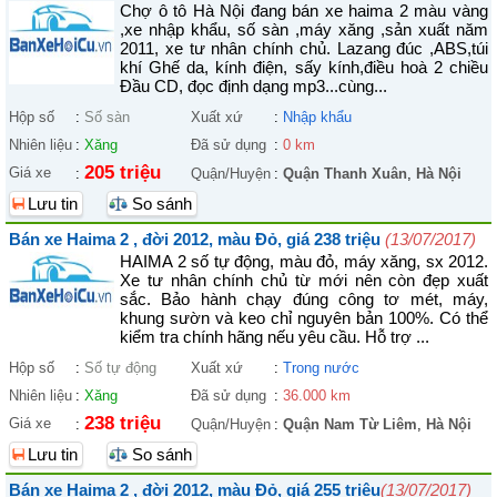
Chợ ô tô Hà Nội đang bán xe haima 2 màu vàng
,xe nhập khẩu, số sàn ,máy xăng ,sản xuất năm
2011, xe tư nhân chính chủ. Lazang đúc ,ABS,túi
khí Ghế da, kính điện, sấy kính,điều hoà 2 chiều
Đầu CD, đọc định dạng mp3...cùng...
Hộp số
:
Số sàn
Xuất xứ
:
Nhập khẩu
Nhiên liệu
:
Xăng
Đã sử dụng
:
0 km
205 triệu
Giá xe
:
Quận/Huyện
:
Quận Thanh Xuân
,
Hà Nội
Lưu tin
So sánh
Bán xe Haima 2 , đời 2012, màu Đỏ, giá 238 triệu
(13/07/2017)
HAIMA 2 số tự động, màu đỏ, máy xăng, sx 2012.
Xe tư nhân chính chủ từ mới nên còn đẹp xuất
sắc. Bảo hành chạy đúng công tơ mét, máy,
khung sườn và keo chỉ nguyên bản 100%. Có thể
kiểm tra chính hãng nếu yêu cầu. Hỗ trợ ...
Hộp số
:
Số tự động
Xuất xứ
:
Trong nước
Nhiên liệu
:
Xăng
Đã sử dụng
:
36.000 km
238 triệu
Giá xe
:
Quận/Huyện
:
Quận Nam Từ Liêm
,
Hà Nội
Lưu tin
So sánh
Bán xe Haima 2 , đời 2012, màu Đỏ, giá 255 triệu
(13/07/2017)