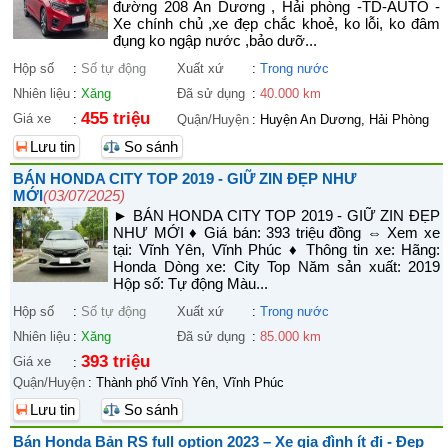
đường 208 An Dương , Hải phòng -TD-AUTO -
Xe chính chủ ,xe đẹp chắc khoẻ, ko lỗi, ko đâm
đụng ko ngập nước ,bảo dưỡ...
Hộp số
:
Số tự động
Xuất xứ
:
Trong nước
Nhiên liệu
:
Xăng
Đã sử dụng
:
40.000 km
455 triệu
Giá xe
:
Quận/Huyện
:
Huyện An Dương, Hải Phòng
Lưu tin
So sánh
BÁN HONDA CITY TOP 2019 - GIỮ ZIN ĐẸP NHƯ
MỚI
(03/07/2025)
► BÁN HONDA CITY TOP 2019 - GIỮ ZIN ĐẸP
NHƯ MỚI ♦ Giá bán: 393 triệu đồng ⇔ Xem xe
tại: Vĩnh Yên, Vĩnh Phúc ♦ Thông tin xe: Hãng:
Honda Dòng xe: City Top Năm sản xuất: 2019
Hộp số: Tự động Màu...
Hộp số
:
Số tự động
Xuất xứ
:
Trong nước
Nhiên liệu
:
Xăng
Đã sử dụng
:
85.000 km
393 triệu
Giá xe
:
Quận/Huyện
:
Thành phố Vĩnh Yên, Vĩnh Phúc
Lưu tin
So sánh
Bán Honda Bản RS full option 2023 – Xe gia đình ít đi - Đẹp