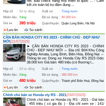
hết. Bao check hãng mọi miền tổ quốc ... - Cam
kết zin toàn bộ ko đâm đụng ...
Hộp số
:
Số tự động
Xuất xứ
:
Trong nước
Nhiên liệu
:
Xăng
Đã sử dụng
:
80.000 km
395 triệu
Giá xe
:
Quận/Huyện
:
Quận Long Biên, Hà Nội
Lưu tin
So sánh
CẦN BÁN HONDA CITY RS 2023 - CHÍNH CHỦ - ĐẸP NHƯ
MỚI
(21/07/2025)
► CẦN BÁN HONDA CITY RS 2023 - CHÍNH
CHỦ - ĐẸP NHƯ MỚI ⇔ Địa chỉ: B04 Khu Công
Nghiệp Amata, Long Bình, Biên Hòa, Đồng Nai ⇔
Thông tin xe: Dòng xe: Honda City RS 2023 Odo:
38.000 km Giá bán: 480 triệu (có thương l...
Hộp số
:
Số tự động
Xuất xứ
:
Trong nước
Nhiên liệu
:
Xăng
Đã sử dụng
:
380.000 km
480 triệu
Giá xe
:
Quận/Huyện
:
Thành phố Biên Hoà, Đồng Nai
Lưu tin
So sánh
Chính chủ bán xe Honda cty RS - 2021
(03/07/2025)
Chính chủ bán xe Honda cty RS - 2021 - Giá bán
: 455 triệu ( có gia lộc ) - Địa chỉ xem xe : 141/