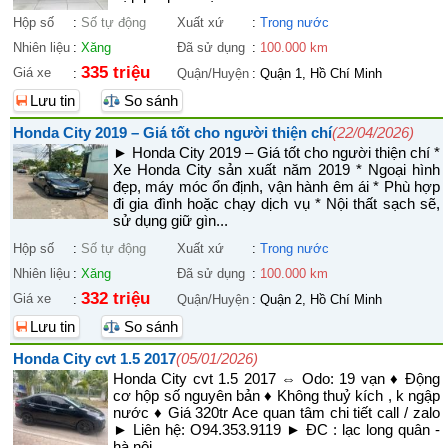
Hộp số
:
Số tự động
Xuất xứ
:
Trong nước
Nhiên liệu
:
Xăng
Đã sử dụng
:
100.000 km
335 triệu
Giá xe
:
Quận/Huyện
:
Quận 1, Hồ Chí Minh
Lưu tin
So sánh
Honda City 2019 – Giá tốt cho người thiện chí
(22/04/2026)
► Honda City 2019 – Giá tốt cho người thiện chí *
Xe Honda City sản xuất năm 2019 * Ngoại hình
đẹp, máy móc ổn định, vận hành êm ái * Phù hợp
đi gia đình hoặc chạy dịch vụ * Nội thất sạch sẽ,
sử dụng giữ gìn...
Hộp số
:
Số tự động
Xuất xứ
:
Trong nước
Nhiên liệu
:
Xăng
Đã sử dụng
:
100.000 km
332 triệu
Giá xe
:
Quận/Huyện
:
Quận 2, Hồ Chí Minh
Lưu tin
So sánh
Honda City cvt 1.5 2017
(05/01/2026)
Honda City cvt 1.5 2017 ⇔ Odo: 19 vạn ♦ Động
cơ hộp số nguyên bản ♦ Không thuỷ kích , k ngập
nước ♦ Giá 320tr Ace quan tâm chi tiết call / zalo
► Liên hệ: O94.353.9119 ► ĐC : lạc long quân -
hà nội...