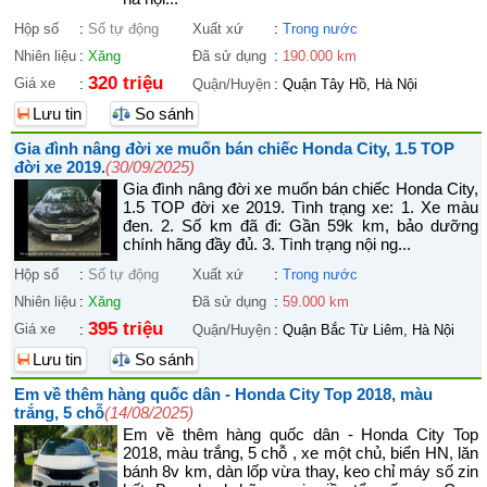
Hộp số
:
Số tự động
Xuất xứ
:
Trong nước
Nhiên liệu
:
Xăng
Đã sử dụng
:
190.000 km
320 triệu
Giá xe
:
Quận/Huyện
:
Quận Tây Hồ, Hà Nội
Lưu tin
So sánh
Gia đình nâng đời xe muốn bán chiếc Honda City, 1.5 TOP
đời xe 2019.
(30/09/2025)
Gia đình nâng đời xe muốn bán chiếc Honda City,
1.5 TOP đời xe 2019. Tình trạng xe: 1. Xe màu
đen. 2. Số km đã đi: Gần 59k km, bảo dưỡng
chính hãng đầy đủ. 3. Tình trạng nội ng...
Hộp số
:
Số tự động
Xuất xứ
:
Trong nước
Nhiên liệu
:
Xăng
Đã sử dụng
:
59.000 km
395 triệu
Giá xe
:
Quận/Huyện
:
Quận Bắc Từ Liêm, Hà Nội
Lưu tin
So sánh
Em về thêm hàng quốc dân - Honda City Top 2018, màu
trắng, 5 chỗ
(14/08/2025)
Em về thêm hàng quốc dân - Honda City Top
2018, màu trắng, 5 chỗ , xe một chủ, biển HN, lăn
bánh 8v km, dàn lốp vừa thay, keo chỉ máy số zin