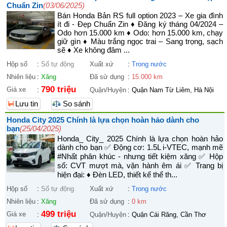
Chuẩn Zin
(03/06/2025)
Bán Honda Bản RS full option 2023 – Xe gia đình
ít đi - Đẹp Chuẩn Zin ♦ Đăng ký tháng 04/2024 –
Odo hơn 15.000 km ♦ Odo: hơn 15.000 km, chạy
giữ gìn ♦ Màu trắng ngọc trai – Sang trọng, sạch
sẽ ♦ Xe không đâm ...
Hộp số
:
Số tự động
Xuất xứ
:
Trong nước
Nhiên liệu
:
Xăng
Đã sử dụng
:
15.000 km
790 triệu
Giá xe
:
Quận/Huyện
:
Quận Nam Từ Liêm, Hà Nội
Lưu tin
So sánh
Honda City 2025 Chính là lựa chọn hoàn hảo dành cho
bạn
(25/04/2025)
Honda_ City_ 2025 Chính là lựa chọn hoàn hảo
dành cho bạn ✅ Động cơ: 1.5L i-VTEC, mạnh mẽ
#Nhất phân khúc - nhưng tiết kiệm xăng ✅ Hộp
số: CVT mượt mà, vận hành êm ái ✅ Trang bị
hiện đại: ♦ Đèn LED, thiết kế thể th...
Hộp số
:
Số tự động
Xuất xứ
:
Trong nước
Nhiên liệu
:
Xăng
Đã sử dụng
:
0 km
499 triệu
Giá xe
:
Quận/Huyện
:
Quận Cái Răng, Cần Thơ