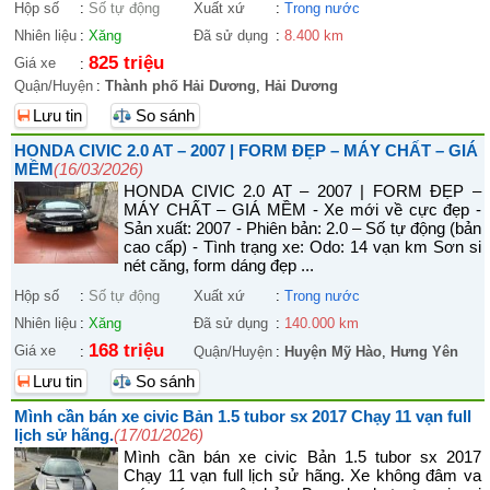
Hộp số
:
Số tự động
Xuất xứ
:
Trong nước
Nhiên liệu
:
Xăng
Đã sử dụng
:
8.400 km
825 triệu
Giá xe
:
Quận/Huyện
:
Thành phố Hải Dương
,
Hải Dương
Lưu tin
So sánh
HONDA CIVIC 2.0 AT – 2007 | FORM ĐẸP – MÁY CHẤT – GIÁ
MỀM
(16/03/2026)
HONDA CIVIC 2.0 AT – 2007 | FORM ĐẸP –
MÁY CHẤT – GIÁ MỀM - Xe mới về cực đẹp -
Sản xuất: 2007 - Phiên bản: 2.0 – Số tự động (bản
cao cấp) - Tình trạng xe: Odo: 14 vạn km Sơn si
nét căng, form dáng đẹp ...
Hộp số
:
Số tự động
Xuất xứ
:
Trong nước
Nhiên liệu
:
Xăng
Đã sử dụng
:
140.000 km
168 triệu
Giá xe
:
Quận/Huyện
:
Huyện Mỹ Hào
,
Hưng Yên
Lưu tin
So sánh
Mình cần bán xe civic Bản 1.5 tubor sx 2017 Chạy 11 vạn full
lịch sử hãng.
(17/01/2026)
Mình cần bán xe civic Bản 1.5 tubor sx 2017
Chạy 11 vạn full lịch sử hãng. Xe không đâm va