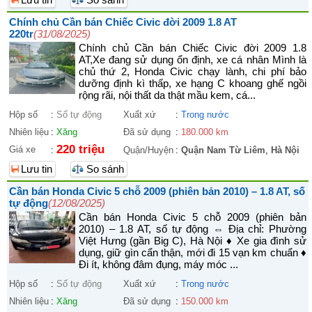
Chính chủ Cần bán Chiếc Civic đời 2009 1.8 AT
220tr
(31/08/2025)
Chính chủ Cần bán Chiếc Civic đời 2009 1.8
AT,Xe đang sử dụng ổn định, xe cá nhân Mình là
chủ thứ 2, Honda Civic chạy lành, chi phí bảo
dưỡng định kì thấp, xe hạng C khoang ghế ngồi
rộng rãi, nội thất da thật mầu kem, cá...
Hộp số
:
Số tự động
Xuất xứ
:
Trong nước
Nhiên liệu
:
Xăng
Đã sử dụng
:
180.000 km
220 triệu
Giá xe
:
Quận/Huyện
:
Quận Nam Từ Liêm
,
Hà Nội
Lưu tin
So sánh
Cần bán Honda Civic 5 chỗ 2009 (phiên bản 2010) – 1.8 AT, số
tự động
(12/08/2025)
Cần bán Honda Civic 5 chỗ 2009 (phiên bản
2010) – 1.8 AT, số tự động ⇔ Địa chỉ: Phường
Việt Hưng (gần Big C), Hà Nội ♦ Xe gia đình sử
dụng, giữ gìn cẩn thận, mới đi 15 vạn km chuẩn ♦
Đi ít, không đâm đụng, máy móc ...
Hộp số
:
Số tự động
Xuất xứ
:
Trong nước
Nhiên liệu
:
Xăng
Đã sử dụng
:
150.000 km