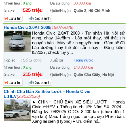
Nhiên liệu
:
Xăng
Đã sử dụng
:
80.000 km
525 triệu
Giá xe
:
Quận/Huyện
:
Quận 2
,
Hồ Chí Minh
Lưu tin
So sánh
Honda Civic 2.0AT 2008
(15/07/2026)
Honda Civic 2.0AT 2008 - Tư nhân Hà Nội sử
dụng, chạy 14v8km - Lốp mới thay, nội thất zin
nguyên bản - Máy số zin nguyên bản - Gầm bệ đã
bảo dưỡng thay thế đồ, sẵn chạy - Đăng kiểm
t5/2027, check tuỳ ý...
Hộp số
:
Số tự động
Xuất xứ
:
Trong nước
Nhiên liệu
:
Xăng
Đã sử dụng
:
148.000 km
215 triệu
Giá xe
:
Quận/Huyện
:
Quận Cầu Giấy
,
Hà Nội
Lưu tin
So sánh
Chính Chủ Bán Xe Siêu Lướt – Honda Civic
E:HEV
(25/03/2026)
► CHÍNH CHỦ BÁN XE SIÊU LƯỚT – Honda
Civic e:HEV ♦ Thông tin chi tiết: Năm SX: 2024 –
Đăng ký: 09/2025 ODO: 8.400 km (chưa đến 1
vạn km) Màu: Trắng ngọc trai cực đẹp Phiên bản:
Xăng lai điện (Hybrid) ♦ Ưu điểm nổ...