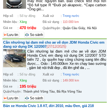
máy móc nguyên bản. Bao check test mọi nơi
*Độ full type R *Đuôi pô akapovic. *Capo carbon
*Ống gió...
Hộp số
:
Số tự động
Xuất xứ
:
Trong nước
Nhiên liệu
:
Xăng
Đã sử dụng
:
110.000 km
470 triệu
Giá xe
:
Quận/Huyện
:
Quận Cầu Giấy
,
Hà Nội
Lưu tin
So sánh
Cần nhường lại đam mê cho ae về dọn JDM Honda Civic em
đang sử dụng DK 12/2007
(27/12/2025)
Cần nhường lại đam mê cho ae về dọn JDM
Honda Civic em đang sử dụng DK 12/2007 STD
biển 72 , ủy quyền hay công chứng sang tên đều
được… Odo : 149.000km Xe rin chạy bao sướng
, gậm bệ nội thất đẹp , đã lên ghế da , ...
Hộp số
:
Số tự động
Xuất xứ
:
Trong nước
Nhiên liệu
:
Xăng
Đã sử dụng
:
149.000 km
195 triệu
Giá xe
:
Quận/Huyện
:
Thành phố Vũng Tàu
,
Bà Rịa Vũng Tàu
Lưu tin
So sánh
Bán xe Honda Civic 1.8 AT, đời 2010, màu Đen, giá 218