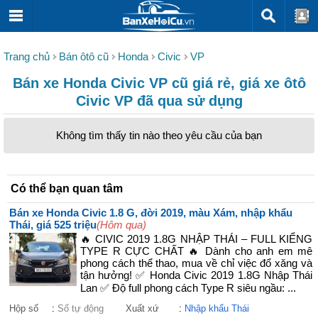
Trang chủ
Bán ôtô cũ
Honda
Civic
VP
Bán xe Honda Civic VP cũ giá rẻ, giá xe ôtô
Civic VP đã qua sử dụng
Không tìm thấy tin nào theo yêu cầu của bạn
Có thể bạn quan tâm
Bán xe Honda Civic 1.8 G, đời 2019, màu Xám, nhập khẩu
Thái, giá 525 triệu
(Hôm qua)
🔥 CIVIC 2019 1.8G NHẬP THÁI – FULL KIỂNG
TYPE R CỰC CHẤT 🔥 Dành cho anh em mê
phong cách thể thao, mua về chỉ việc đổ xăng và
tận hưởng! ✅ Honda Civic 2019 1.8G Nhập Thái
Lan ✅ Độ full phong cách Type R siêu ngầu: ...
Hộp số
:
Số tự động
Xuất xứ
:
Nhập khẩu Thái