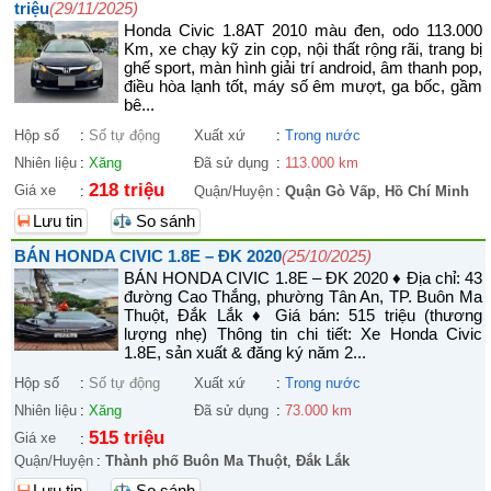
triệu
(29/11/2025)
Honda Civic 1.8AT 2010 màu đen, odo 113.000
Km, xe chạy kỹ zin cọp, nội thất rộng rãi, trang bị
ghế sport, màn hình giải trí android, âm thanh pop,
điều hòa lạnh tốt, máy số êm mượt, ga bốc, gầm
bê...
Hộp số
:
Số tự động
Xuất xứ
:
Trong nước
Nhiên liệu
:
Xăng
Đã sử dụng
:
113.000 km
218 triệu
Giá xe
:
Quận/Huyện
:
Quận Gò Vấp
,
Hồ Chí Minh
Lưu tin
So sánh
BÁN HONDA CIVIC 1.8E – ĐK 2020
(25/10/2025)
BÁN HONDA CIVIC 1.8E – ĐK 2020 ♦ Địa chỉ: 43
đường Cao Thắng, phường Tân An, TP. Buôn Ma
Thuột, Đắk Lắk ♦ Giá bán: 515 triệu (thương
lượng nhẹ) Thông tin chi tiết: Xe Honda Civic
1.8E, sản xuất & đăng ký năm 2...
Hộp số
:
Số tự động
Xuất xứ
:
Trong nước
Nhiên liệu
:
Xăng
Đã sử dụng
:
73.000 km
515 triệu
Giá xe
:
Quận/Huyện
:
Thành phố Buôn Ma Thuột
,
Đắk Lắk
Lưu tin
So sánh