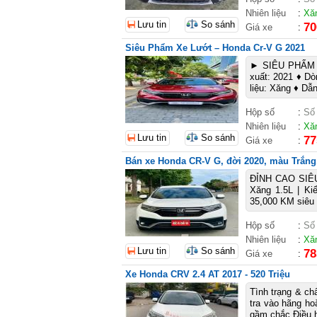
Nhiên liệu
:
Xă
Lưu tin
So sánh
70
Giá xe
:
Siêu Phẩm Xe Lướt – Honda Cr-V G 2021
► SIÊU PHẨM X
xuất: 2021 ♦ Dò
liệu: Xăng ♦ Dẫ
Hộp số
:
Số
Nhiên liệu
:
Xă
Lưu tin
So sánh
77
Giá xe
:
Bán xe Honda CR-V G, đời 2020, màu Trắng, 
ĐỈNH CAO SIÊU
Xăng 1.5L | Ki
35,000 KM siêu 
Hộp số
:
Số
Nhiên liệu
:
Xă
Lưu tin
So sánh
78
Giá xe
:
Xe Honda CRV 2.4 AT 2017 - 520 Triệu
Tình trạng & ch
tra vào hãng h
gầm chắc Điều h