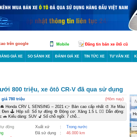
 cao trên google
Mobile
Đăng tin bán xe ôtô cũ
BẢNG GIÁ XE
SO SÁNH XE
ĐÁNH GIÁ XE
TIN TỨC XE
TƯ VẤN XE
K
ưới 800 triệu, xe ôtô CR-V đã qua sử dụng
giá 780 triệu
(Hôm nay)
 Honda CRV L SENSING – 2021 👉 Bản cao cấp nhất 🎨 Xe Màu
t Đen 🕹️ Hộp số: Số tự động ⚙️ Động cơ: Xăng 1.5 L 🚴‍♀️ Dẫn động:
H
 🚗 Kiểu dáng: SUV 💺 Số chỗ ngồi: 7 chỗ...
--
 tự động
Xuất xứ
:
Trong nước
ng
Đã sử dụng
:
46.000 km