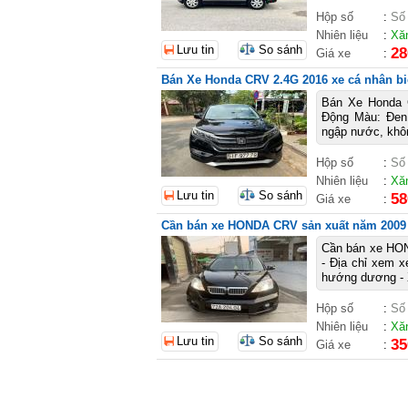
Hộp số
:
Số
Nhiên liệu
:
Xă
Lưu tin
So sánh
28
Giá xe
:
Bán Xe Honda CRV 2.4G 2016 xe cá nhân b
Bán Xe Honda 
Động Màu: Đen 
ngập nước, 
Hộp số
:
Số
Nhiên liệu
:
Xă
Lưu tin
So sánh
58
Giá xe
:
Cần bán xe HONDA CRV sản xuất năm 2009
Cần bán xe HON
- Địa chỉ xem 
hướng dương - X
Hộp số
:
Số
Nhiên liệu
:
Xă
Lưu tin
So sánh
35
Giá xe
: