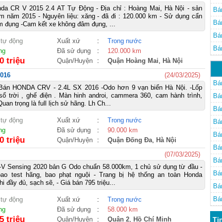
da CR V 2015 2.4 AT Tự Động - Địa chỉ : Hoàng Mai, Hà Nội - sản
Bá
am năm 2015 - Nguyên liệu: xăng - đã đi : 120.000 km - Sử dụng cẩn
Bá
m đụng -Cam kết xe không đâm đụng, ...
Bá
 tự động
Xuất xứ
:
Trong nước
Bá
ng
Đã sử dụng
:
120.000 km
0 triệu
Quận/Huyện
:
Quận Hoàng Mai
,
Hà Nội
2016
(24/03/2025)
Bá
Bán HONDA CRV - 2.4L SX 2016 -Odo hơn 9 vạn biển Hà Nội. -Lốp
 sổ trời , ghế điện . Màn hinh androi, cammera 360, cam hành trình,
Bá
Quan trọng là full lịch sử hãng. Lh Ch...
Bá
 tự động
Xuất xứ
:
Trong nước
Bá
ng
Đã sử dụng
:
90.000 km
Bá
0 triệu
Quận/Huyện
:
Quận Đống Đa
,
Hà Nội
Bá
(07/03/2025)
Bá
V Sensing 2020 bản G Odo chuẩn 58.000km, 1 chủ sử dụng từ đầu -
Bá
bao test hãng, bao phạt nguội - Trang bị hệ thống an toàn Honda
hi đầy đủ, sạch sẽ, - Giá bán 795 triệu...
Bá
Bá
 tự động
Xuất xứ
:
Trong nước
ng
Đã sử dụng
:
58.000 km
5 triệu
Quận/Huyện
:
Quận 2
,
Hồ Chí Minh
Ti