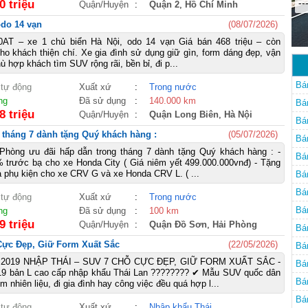
--
0 triệu
Quận/Huyện
:
Quận 2
,
Hồ Chí Minh
odo 14 vạn
(08/07/2026)
AT – xe 1 chủ biển Hà Nội, odo 14 vạn Giá bán 468 triệu – còn
o khách thiện chí. Xe gia đình sử dụng giữ gìn, form dáng đẹp, vận
ù hợp khách tìm SUV rộng rãi, bền bỉ, đi p...
Bá
 tự động
Xuất xứ
:
Trong nước
ng
Đã sử dụng
:
140.000 km
Bá
8 triệu
Quận/Huyện
:
Quận Long Biên
,
Hà Nội
Bá
 tháng 7 dành tặng Quý khách hàng :
(05/07/2026)
Bá
Phòng ưu đãi hấp dẫn trong tháng 7 dành tặng Quý khách hàng : -
Bá
 trước bạ cho xe Honda City ( Giá niêm yết 499.000.000vnđ) - Tặng
à phụ kiện cho xe CRV G và xe Honda CRV L. ( ...
Bá
Bá
 tự động
Xuất xứ
:
Trong nước
Bá
ng
Đã sử dụng
:
100 km
9 triệu
Quận/Huyện
:
Quận Đồ Sơn
,
Hải Phòng
Bá
Cực Đẹp, Giữ Form Xuất Sắc
(22/05/2026)
Bá
 2019 NHẬP THÁI – SUV 7 CHỖ CỰC ĐẸP, GIỮ FORM XUẤT SẮC -
Bá
9 bản L cao cấp nhập khẩu Thái Lan ???????? ✔ Mẫu SUV quốc dân
Bá
ệm nhiên liệu, đi gia đình hay công việc đều quá hợp l...
Bá
 tự động
Xuất xứ
:
Nhập khẩu Thái