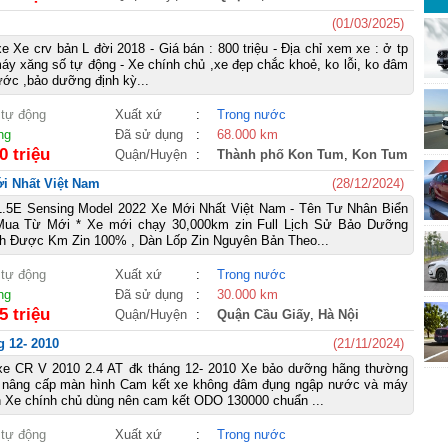
(01/03/2025)
e Xe crv bản L đời 2018 - Giá bán : 800 triệu - Địa chỉ xem xe : ở tp
y xăng số tự động - Xe chính chủ ,xe đẹp chắc khoẻ, ko lỗi, ko đâm
ớc ,bảo dưỡng định kỳ...
 tự động
Xuất xứ
:
Trong nước
ng
Đã sử dụng
:
68.000 km
0 triệu
Quận/Huyện
:
Thành phố Kon Tum
,
Kon Tum
i Nhất Việt Nam
(28/12/2024)
1.5E Sensing Model 2022 Xe Mới Nhất Việt Nam - Tên Tư Nhân Biển
Mua Từ Mới * Xe mới chạy 30,000km zin Full Lịch Sử Bảo Dưỡng
h Được Km Zin 100% , Dàn Lốp Zin Nguyên Bản Theo...
 tự động
Xuất xứ
:
Trong nước
ng
Đã sử dụng
:
30.000 km
5 triệu
Quận/Huyện
:
Quận Cầu Giấy
,
Hà Nội
g 12- 2010
(21/11/2024)
xe CR V 2010 2.4 AT đk tháng 12- 2010 Xe bảo dưỡng hãng thường
 nâng cấp màn hình Cam kết xe không đâm đụng ngập nước và máy
 Xe chính chủ dùng nên cam kết ODO 130000 chuẩn ...
 tự động
Xuất xứ
:
Trong nước