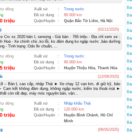
Bá
 tự động
Xuất xứ
:
Trong nước
ng
Đã sử dụng
:
80.000 km
Bá
0 triệu
Quận/Huyện
:
Quận Bắc Từ Liêm
,
Hà Nội
Bá
g
(02/12/2025)
Bá
e Crv sx 2020 bản L sensing - Giá bán : 765 triệu - Địa chỉ xem xe :
Bá
h Hoá - Xe chính chủ ,ko lỗi, ko đâm đụng ko ngập nước ,bảo dưỡng
Bá
ng - Tình trạng :Odo 9v chuẩn, ...
Bá
 tự động
Xuất xứ
:
Trong nước
Bá
ng
Đã sử dụng
:
90.000 km
5 triệu
Quận/Huyện
:
Huyện Thiệu Hóa
,
Thanh Hóa
Bá
ái
(12/09/2025)
Bá
8 – Bản L cao cấp, nhập Thái ► Xe chạy 12 vạn km, đi giữ kỹ, bảo
Bá
 Cam kết không đâm đụng, không ngập nước, kiểm tra thoải mái ►
Bá
 thất còn rất đẹp, máy móc nguyên bản, vận...
Bá
 tự động
Xuất xứ
:
Nhập khẩu Thái
Bá
ng
Đã sử dụng
:
120.000 km
0 triệu
Bá
Quận/Huyện
:
Huyện Bình Chánh
,
Hồ Chí
Minh
Bá
ng
(08/05/2025)
Bá