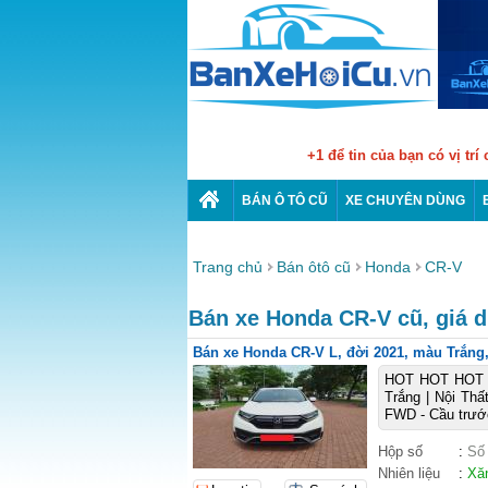
+1 để tin của bạn có vị trí
BÁN Ô TÔ CŨ
XE CHUYÊN DÙNG
Trang chủ
Bán ôtô cũ
Honda
CR-V
Bán xe Honda CR-V cũ, giá d
Bán xe Honda CR-V L, đời 2021, màu Trắng, 
HOT HOT HOT 
Trắng | Nội Thấ
FWD - Cầu trước
Hộp số
:
Số
Nhiên liệu
:
Xă