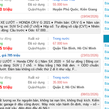
Bá
ng
Đã sử dụng
:
55.000 km
0 triệu
Quận/Huyện
:
Huyện Phú Quốc
,
Kiên Giang
Bá
Bá
(19/04/2026)
Bá
E LƯỚT – HONDA CR-V G 2021 ♦ Phiên bản: CR-V G ♦ Năm sản
ng xe: SUV 5+2 chỗ (7 chỗ) ♦ Hộp số: Tự động vô cấp (CVT) ♦ Nhiên
Bá
n động: Cầu trước ♦ Odo: 67.000...
 tự động
Xuất xứ
:
Trong nước
ng
Đã sử dụng
:
67.000 km
Bá
5 triệu
Quận/Huyện
:
Quận Tân Bình
,
Hồ Chí Minh
Bá
giá 785 triệu
(23/01/2026)
Bá
 LƯỚT ✧ Honda CRV G | Năm SX 2020 ✧ Số tự động | Động cơ:
Bá
ểu dáng: SUV | 7 chỗ. ✧ Màu trắng | Nội thất đen. ✧ ODO chuẩn:
lướt. Đảm bảo không có chiếc thứ 2 đi ít như vậy, F...
Bá
Bá
 tự động
Xuất xứ
:
Trong nước
ng
Đã sử dụng
:
35.000 km
Bá
5 triệu
Quận/Huyện
:
Quận 2
,
Hồ Chí Minh
Bá
(08/01/2026)
Bá
ất lượng xe Xe nguyên bản, không tai nạn lớn, không thuỷ kích. Kiểm
Bá
oặc garage ở đâu cũng được. Máy móc vận hành ổn định, máy – số –
oà mát sâu, điện đóm đầy đủ Nội t...
Bá