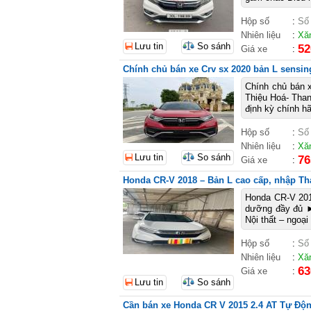
Hộp số
:
Số
Nhiên liệu
:
Xă
Lưu tin
So sánh
52
Giá xe
:
Chính chủ bán xe Crv sx 2020 bản L sensin
Chính chủ bán x
Thiệu Hoá- Than
định kỳ chính hã
Hộp số
:
Số
Nhiên liệu
:
Xă
Lưu tin
So sánh
76
Giá xe
:
Honda CR-V 2018 – Bản L cao cấp, nhập Th
Honda CR-V 201
dưỡng đầy đủ ►
Nội thất – ngoại
Hộp số
:
Số
Nhiên liệu
:
Xă
63
Giá xe
:
Lưu tin
So sánh
Cần bán xe Honda CR V 2015 2.4 AT Tự Độ