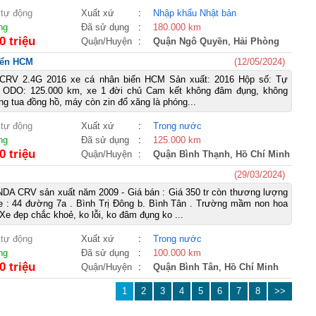
 tự động
Xuất xứ
:
Nhập khẩu Nhật bản
ng
Đã sử dụng
:
180.000 km
0 triệu
Quận/Huyện
:
Quận Ngô Quyền
,
Hải Phòng
iển HCM
(12/05/2024)
CRV 2.4G 2016 xe cá nhân biển HCM Sản xuất: 2016 Hộp số: Tự
ODO: 125.000 km, xe 1 đời chủ Cam kết không đâm đụng, không
không tua đồng hồ, máy còn zin đổ xăng là phóng...
 tự động
Xuất xứ
:
Trong nước
ng
Đã sử dụng
:
125.000 km
0 triệu
Quận/Huyện
:
Quận Bình Thạnh
,
Hồ Chí Minh
(29/03/2024)
DA CRV sản xuất năm 2009 - Giá bán : Giá 350 tr còn thương lượng
xe : 44 đường 7a . Bình Trị Đông b. Bình Tân . Trường mầm non hoa
e đẹp chắc khoẻ, ko lỗi, ko đâm đụng ko ...
 tự động
Xuất xứ
:
Trong nước
ng
Đã sử dụng
:
100.000 km
0 triệu
Quận/Huyện
:
Quận Bình Tân
,
Hồ Chí Minh
1
2
3
4
5
6
7
8
>>