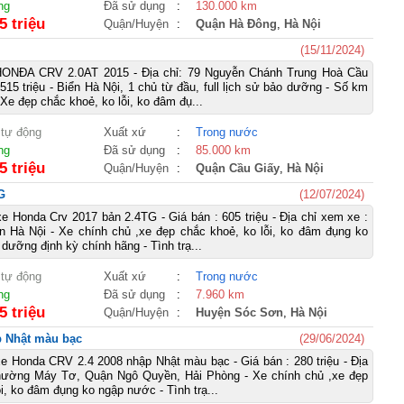
ng
Đã sử dụng
:
130.000 km
5 triệu
Quận/Huyện
:
Quận Hà Đông
,
Hà Nội
(15/11/2024)
NĐA CRV 2.0AT 2015 - Địa chỉ: 79 Nguyễn Chánh Trung Hoà Cầu
515 triệu - Biển Hà Nội, 1 chủ từ đầu, full lịch sử bảo dưỡng - Số km
- Xe đẹp chắc khoẻ, ko lỗi, ko đâm đụ...
 tự động
Xuất xứ
:
Trong nước
ng
Đã sử dụng
:
85.000 km
5 triệu
Quận/Huyện
:
Quận Cầu Giấy
,
Hà Nội
G
(12/07/2024)
e Honda Crv 2017 bản 2.4TG - Giá bán : 605 triệu - Địa chỉ xem xe :
 Hà Nội - Xe chính chủ ,xe đẹp chắc khoẻ, ko lỗi, ko đâm đụng ko
dưỡng định kỳ chính hãng - Tình trạ...
 tự động
Xuất xứ
:
Trong nước
ng
Đã sử dụng
:
7.960 km
5 triệu
Quận/Huyện
:
Huyện Sóc Sơn
,
Hà Nội
p Nhật màu bạc
(29/06/2024)
e Honda CRV 2.4 2008 nhập Nhật màu bạc - Giá bán : 280 triệu - Địa
hường Máy Tơ, Quận Ngô Quyền, Hải Phòng - Xe chính chủ ,xe đẹp
i, ko đâm đụng ko ngập nước - Tình trạ...