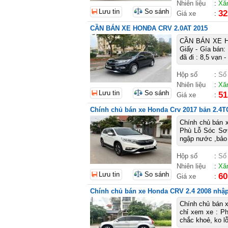
Nhiên liệu
:
Xă
Lưu tin
So sánh
32
Giá xe
:
CẦN BÁN XE HONĐA CRV 2.0AT 2015
CẦN BÁN XE HO
Giấy - Gía bán: 
đã đi : 8,5 vạn 
Hộp số
:
Số
Nhiên liệu
:
Xă
Lưu tin
So sánh
51
Giá xe
:
Chính chủ bán xe Honda Crv 2017 bản 2.4T
Chính chủ bán x
Phù Lỗ Sóc Sơn
ngập nước ,bảo 
Hộp số
:
Số
Nhiên liệu
:
Xă
Lưu tin
So sánh
60
Giá xe
:
Chính chủ bán xe Honda CRV 2.4 2008 nhậ
Chính chủ bán x
chỉ xem xe : P
chắc khoẻ, ko lỗ