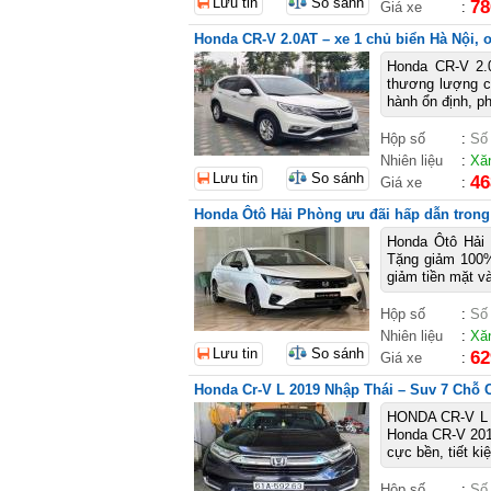
Lưu tin
So sánh
78
Giá xe
:
Honda CR-V 2.0AT – xe 1 chủ biển Hà Nội, 
Honda CR-V 2.0
thương lượng ch
hành ổn định, ph
Hộp số
:
Số
Nhiên liệu
:
Xă
Lưu tin
So sánh
46
Giá xe
:
Honda Ôtô Hải Phòng ưu đãi hấp dẫn trong
Honda Ôtô Hải 
Tặng giảm 100%
giảm tiền mặt v
Hộp số
:
Số
Nhiên liệu
:
Xă
Lưu tin
So sánh
62
Giá xe
:
Honda Cr-V L 2019 Nhập Thái – Suv 7 Chỗ 
HONDA CR-V L
Honda CR-V 201
cực bền, tiết ki
Hộp số
:
Số