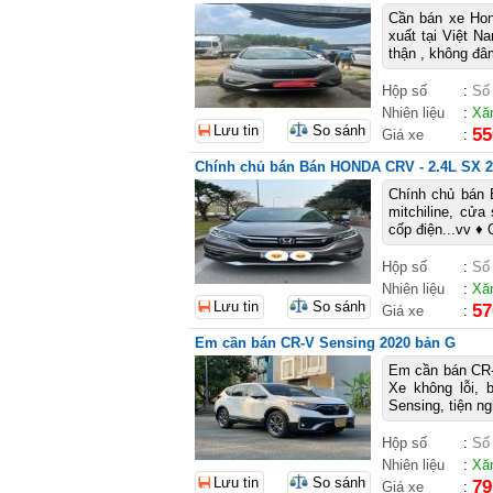
Cần bán xe Hon
xuất tại Việt N
thận , không đâ
Hộp số
:
Số
Nhiên liệu
:
Xă
Lưu tin
So sánh
55
Giá xe
:
Chính chủ bán Bán HONDA CRV - 2.4L SX 
Chính chủ bán 
mitchiline, cửa
cốp điện...vv ♦ 
Hộp số
:
Số
Nhiên liệu
:
Xă
Lưu tin
So sánh
57
Giá xe
:
Em cần bán CR-V Sensing 2020 bản G
Em cần bán CR-
Xe không lỗi, 
Sensing, tiện ng
Hộp số
:
Số
Nhiên liệu
:
Xă
Lưu tin
So sánh
79
Giá xe
: