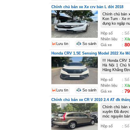
Chính chủ bán xe Xe crv bản L đời 2018
Chính chủ bán x
Kon Tum - Xe má
đụng ko ngập nư
Hộp số
:
Số
Nhiên liệu
:
Xă
Lưu tin
So sánh
80
Giá xe
:
Honda CRV 1.5E Sensing Model 2022 Xe Mớ
!!! Honda CRV 
Hà Nội 1 Chủ 
Hãng Khẳng Địn
Hộp số
:
Số
Nhiên liệu
:
Xă
Lưu tin
So sánh
79
Giá xe
:
Chính chủ bán xe CR V 2010 2.4 AT đk thán
Chính chủ bán 
xuyên Đã được
móc nguyên bản
Hộp số
:
Số