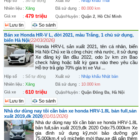
Hộp số
:
Số tự động
Xuất xứ
:
Nhập khẩu Thái
Nhiên liệu
:
Xăng
Đã sử dụng
:
80.000 km
479 triệu
Giá xe
:
Quận/Huyện
:
Quận 2
,
Hồ Chí Minh
Lưu tin
So sánh
Bán xe Honda HR-V L, đời 2021, màu Trắng, 1 chủ sử dụng,
biển Hà Nội
(22/03/2026)
Honda HRV-L sản xuất 2021, tên cá nhân, biển
Hà Nội Chủ xe là công chức nhà nước, ít sử dụng
Xe đăng ký lần đầu 2022, odo 1v km zin Bao
check hãng hoặc bất kỳ gara nào theo yêu cầu
Hỗ trợ trả góp 70% gía trị xe Vui ...
Hộp số
:
Số tự động
Xuất xứ
:
Nhập khẩu Nhật bản
Nhiên liệu
:
Xăng
Đã sử dụng
:
10.000 km
610 triệu
Giá xe
:
Quận/Huyện
:
Quận Đống Đa
,
Hà Nội
Lưu tin
So sánh
Nhà dư dùng nay tôi cần bán xe honda HRV-1.8L bản full,sản
xuất 2019,đk 2020
(01/01/2026)
Nhà dư dùng nay tôi cần bán xe honda HRV-1.8L
bản full,sản xuất 2019,đk 2020 Odo:75.000km Xe
gia đình sử dụng kỹ,mới bảo dưỡng gói
75.000km,4 vỏ michelin mới thay,xe đã gắn thêm