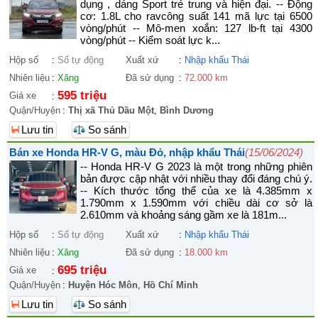
dụng , dáng Sport trẻ trung và hiện đại. -- Động
cơ: 1.8L cho ravcông suất 141 mã lực tại 6500
vòng/phút -- Mô-men xoắn: 127 lb-ft tại 4300
vòng/phút -- Kiểm soát lực k...
Hộp số
:
Số tự động
Xuất xứ
:
Nhập khẩu Thái
Nhiên liệu
:
Xăng
Đã sử dụng
:
72.000 km
595 triệu
Giá xe
:
Quận/Huyện
:
Thị xã Thủ Dầu Một
,
Bình Dương
Lưu tin
So sánh
Bán xe Honda HR-V G, màu Đỏ, nhập khẩu Thái
(15/06/2024)
-- Honda HR-V G 2023 là một trong những phiên
bản được cập nhật với nhiều thay đổi đáng chú ý.
-- Kích thước tổng thể của xe là 4.385mm x
1.790mm x 1.590mm với chiều dài cơ sở là
2.610mm và khoảng sáng gầm xe là 181m...
Hộp số
:
Số tự động
Xuất xứ
:
Nhập khẩu Thái
Nhiên liệu
:
Xăng
Đã sử dụng
:
18.000 km
695 triệu
Giá xe
:
Quận/Huyện
:
Huyện Hóc Môn
,
Hồ Chí Minh
Lưu tin
So sánh