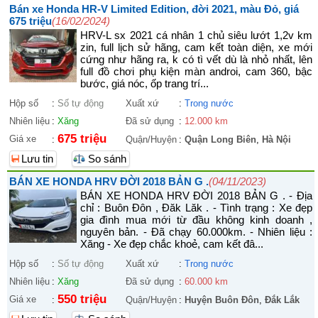
Bán xe Honda HR-V Limited Edition, đời 2021, màu Đỏ, giá
675 triệu
(16/02/2024)
HRV-L sx 2021 cá nhân 1 chủ siêu lướt 1,2v km
zin, full lịch sử hãng, cam kết toàn diện, xe mới
cứng như hãng ra, k có tì vết dù là nhỏ nhất, lên
full đồ chơi phụ kiện màn androi, cam 360, bậc
bước, giá nóc, ốp trang trí...
Hộp số
:
Số tự động
Xuất xứ
:
Trong nước
Nhiên liệu
:
Xăng
Đã sử dụng
:
12.000 km
675 triệu
Giá xe
:
Quận/Huyện
:
Quận Long Biên
,
Hà Nội
Lưu tin
So sánh
BÁN XE HONDA HRV ĐỜI 2018 BẢN G .
(04/11/2023)
BÁN XE HONDA HRV ĐỜI 2018 BẢN G . - Địa
chỉ : Buôn Đôn , Đăk Lăk . - Tình trạng : Xe đẹp
gia đình mua mới từ đầu không kinh doanh ,
nguyên bản. - Đã chạy 60.000km. - Nhiên liệu :
Xăng - Xe đẹp chắc khoẻ, cam kết đâ...
Hộp số
:
Số tự động
Xuất xứ
:
Trong nước
Nhiên liệu
:
Xăng
Đã sử dụng
:
60.000 km
550 triệu
Giá xe
:
Quận/Huyện
:
Huyện Buôn Đôn
,
Đắk Lắk