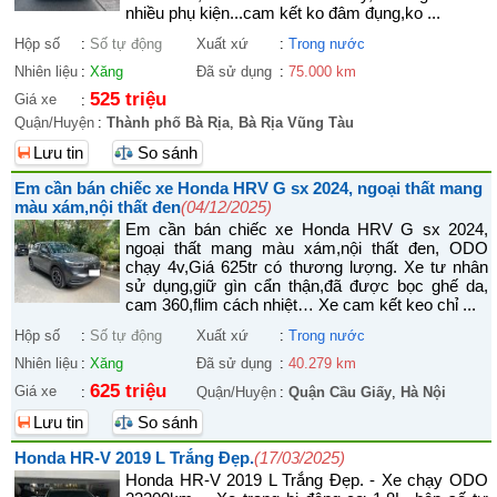
nhiều phụ kiện...cam kết ko đâm đụng,ko ...
Hộp số
:
Số tự động
Xuất xứ
:
Trong nước
Nhiên liệu
:
Xăng
Đã sử dụng
:
75.000 km
525 triệu
Giá xe
:
Quận/Huyện
:
Thành phố Bà Rịa
,
Bà Rịa Vũng Tàu
Lưu tin
So sánh
Em cần bán chiếc xe Honda HRV G sx 2024, ngoại thất mang
màu xám,nội thất đen
(04/12/2025)
Em cần bán chiếc xe Honda HRV G sx 2024,
ngoại thất mang màu xám,nội thất đen, ODO
chạy 4v,Giá 625tr có thương lượng. Xe tư nhân
sử dụng,giữ gìn cẩn thận,đã được bọc ghế da,
cam 360,flim cách nhiệt… Xe cam kết keo chỉ ...
Hộp số
:
Số tự động
Xuất xứ
:
Trong nước
Nhiên liệu
:
Xăng
Đã sử dụng
:
40.279 km
625 triệu
Giá xe
:
Quận/Huyện
:
Quận Cầu Giấy
,
Hà Nội
Lưu tin
So sánh
Honda HR-V 2019 L Trắng Đẹp.
(17/03/2025)
Honda HR-V 2019 L Trắng Đẹp. - Xe chạy ODO