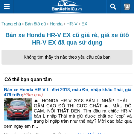
Trang chủ
Bán ôtô cũ
Honda
HR-V
EX
Bán xe Honda HR-V EX cũ giá rẻ, giá xe ôtô
HR-V EX đã qua sử dụng
Không tìm thấy tin nào theo yêu cầu của bạn
Có thể bạn quan tâm
Bán xe Honda HR-V L, đời 2018, màu Đỏ, nhập khẩu Thái, giá
479 triệu
(Hôm qua)
🔥 HONDA HR-V 2018 BẢN L NHẬP THÁI –
GẦM CAO ĐÔ THỊ CỰC CHẤT 🔥, MÀU ĐỎ
CAM, NỘI THẤT ĐEN. Tìm đâu ra chiếc HR-V
bản L nhập Thái mà giữ được chất xe "cọp" và
trang bị ngập tràn như thế này? Mời các bác qua
xem ngay em n...