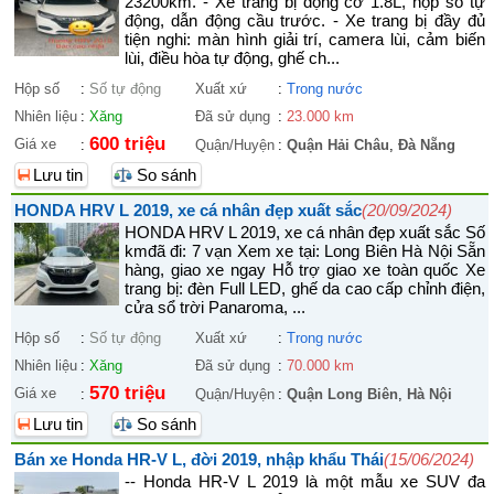
23200km. - Xe trang bị động cơ 1.8L, hộp số tự
động, dẫn động cầu trước. - Xe trang bị đầy đủ
tiện nghi: màn hình giải trí, camera lùi, cảm biến
lùi, điều hòa tự động, ghế ch...
Hộp số
:
Số tự động
Xuất xứ
:
Trong nước
Nhiên liệu
:
Xăng
Đã sử dụng
:
23.000 km
600 triệu
Giá xe
:
Quận/Huyện
:
Quận Hải Châu
,
Đà Nẵng
Lưu tin
So sánh
HONDA HRV L 2019, xe cá nhân đẹp xuất sắc
(20/09/2024)
HONDA HRV L 2019, xe cá nhân đẹp xuất sắc Số
kmđã đi: 7 vạn Xem xe tại: Long Biên Hà Nội Sẵn
hàng, giao xe ngay Hỗ trợ giao xe toàn quốc Xe
trang bị: đèn Full LED, ghế da cao cấp chỉnh điện,
cửa sổ trời Panaroma, ...
Hộp số
:
Số tự động
Xuất xứ
:
Trong nước
Nhiên liệu
:
Xăng
Đã sử dụng
:
70.000 km
570 triệu
Giá xe
:
Quận/Huyện
:
Quận Long Biên
,
Hà Nội
Lưu tin
So sánh
Bán xe Honda HR-V L, đời 2019, nhập khẩu Thái
(15/06/2024)
-- Honda HR-V L 2019 là một mẫu xe SUV đa