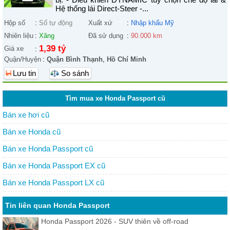
Hệ thống lái Direct-Steer -...
Hộp số
:
Số tự động
Xuất xứ
:
Nhập khẩu Mỹ
Nhiên liệu
:
Xăng
Đã sử dụng
:
90.000 km
1,39 tỷ
Giá xe
:
Quận/Huyện
:
Quận Bình Thạnh
,
Hồ Chí Minh
Lưu tin
So sánh
Tìm mua xe Honda Passport cũ
Bán xe hơi cũ
Bán xe Honda cũ
Bán xe Honda Passport cũ
Bán xe Honda Passport EX cũ
Bán xe Honda Passport LX cũ
Tin liên quan Honda Passport
Honda Passport 2026 - SUV thiên về off-road