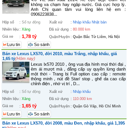
không va chạm hay ngập nước. Giá cực hợp lý.
Anh Chị quan tâm vui lòng liên hệ em :
0906223838...
Hộp số
:
Số tự động
Xuất xứ
:
Nhập khẩu Nhật bản
Nhiên liệu
:
Xăng
Đã sử dụng
:
80.000 km
1,78 tỷ
Giá xe
:
Quận/Huyện
:
Quận Bắc Từ Liêm
,
Hà Nội
Lưu tin
So sánh
Bán xe Lexus LX570, đời 2010, màu Trắng, nhập khẩu, giá
1,65 tỷ
(Hôm nay)
Lexus lx570 2010 , ông vua địa hình mọi thời đại ,
êm ái mượt mà , đẳng cấp uy quyền lừng danh
một thời - Trang bị Full option cao cấp : remote
thông minh , nút đề Star/ stop , ghế da cao cấp
chỉnh điện , nhớ vị trí , D...
Hộp số
:
Số tự động
Xuất xứ
:
Nhập khẩu
Nhiên liệu
:
Xăng
Đã sử dụng
:
110.000 km
1,65 tỷ
Giá xe
:
Quận/Huyện
:
Quận Gò Vấp
,
Hồ Chí Minh
Lưu tin
So sánh
Bán xe Lexus LX570, đời 2008, màu Đen, nhập khẩu, giá 1,395
tỷ
(Hôm nay)