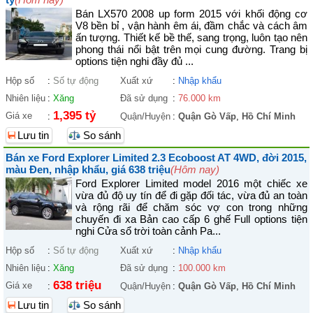
Bán LX570 2008 up form 2015 với khối động cơ
V8 bền bỉ , vận hành êm ái, đầm chắc và cách âm
ấn tượng. Thiết kế bề thế, sang trọng, luôn tạo nên
phong thái nổi bật trên mọi cung đường. Trang bị
options tiện nghi đầy đủ ...
Hộp số
:
Số tự động
Xuất xứ
:
Nhập khẩu
Nhiên liệu
:
Xăng
Đã sử dụng
:
76.000 km
1,395 tỷ
Giá xe
:
Quận/Huyện
:
Quận Gò Vấp
,
Hồ Chí Minh
Lưu tin
So sánh
Bán xe Ford Explorer Limited 2.3 Ecoboost AT 4WD, đời 2015,
màu Đen, nhập khẩu, giá 638 triệu
(Hôm nay)
Ford Explorer Limited model 2016 một chiếc xe
vừa đủ độ uy tín để đi gặp đối tác, vừa đủ an toàn
và rộng rãi để chăm sóc vợ con trong những
chuyến đi xa Bản cao cấp 6 ghế Full options tiện
nghi Cửa sổ trời toàn cảnh Pa...
Hộp số
:
Số tự động
Xuất xứ
:
Nhập khẩu
Nhiên liệu
:
Xăng
Đã sử dụng
:
100.000 km
638 triệu
Giá xe
:
Quận/Huyện
:
Quận Gò Vấp
,
Hồ Chí Minh
Lưu tin
So sánh