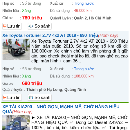
Hộp số
:
Số tự động
Xuất xứ
:
Trong nước
Nhiên liệu
:
Xăng
Đã sử dụng
:
46.000 km
780 triệu
Giá xe
:
Quận/Huyện
:
Quận 2
,
Hồ Chí Minh
Lưu tin
So sánh
Xe Toyota Fortuner 2.7V 4x2 AT 2019 - 690 Triệu
(Hôm nay)
Xe Toyota Fortuner 2.7V 4x2 AT 2019 - 690 Triệu
Năm sản xuất: 2019, Số tự động số km đã đi:
108.000km Xe chính chủ làm văn phòng đi ít giữ
gìn, bao check thoải mái ko lỗi, đã thay ghế da cao
cấp, màn hình + cam 36...
Hộp số
:
Số tự động
Xuất xứ
:
Trong nước
Nhiên liệu
:
Xăng
Đã sử dụng
:
108.000 km
690 triệu
Giá xe
:
Quận/Huyện
:
Thành phố Hạ Long
,
Quảng Ninh
Lưu tin
So sánh
XE TẢI KIA200 – NHỎ GỌN, MẠNH MẼ, CHỞ HÀNG HIỆU
QUẢ
(Hôm nay)
► XE TẢI KIA200 – NHỎ GỌN, MẠNH MẼ, CHỞ
HÀNG HIỆU QUẢ ✅ Động cơ Diesel 2.497cc –
130Ps, bền bỉ, tiết kiệm nhiên liệu. ✅ Tải trọng: