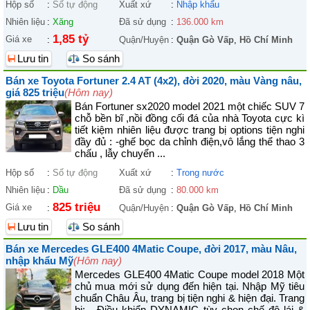
Hộp số
:
Số tự động
Xuất xứ
:
Nhập khẩu
Nhiên liệu
:
Xăng
Đã sử dụng
:
136.000 km
1,85 tỷ
Giá xe
:
Quận/Huyện
:
Quận Gò Vấp
,
Hồ Chí Minh
Lưu tin
So sánh
Bán xe Toyota Fortuner 2.4 AT (4x2), đời 2020, màu Vàng nâu,
giá 825 triệu
(Hôm nay)
Bán Fortuner sx2020 model 2021 một chiếc SUV 7
chỗ bền bĩ ,nồi đồng cối đá của nhà Toyota cực kì
tiết kiệm nhiên liệu được trang bị options tiện nghi
đầy đủ : -ghế bọc da chỉnh điện,vô lắng thể thao 3
chấu , lẫy chuyển ...
Hộp số
:
Số tự động
Xuất xứ
:
Trong nước
Nhiên liệu
:
Dầu
Đã sử dụng
:
80.000 km
825 triệu
Giá xe
:
Quận/Huyện
:
Quận Gò Vấp
,
Hồ Chí Minh
Lưu tin
So sánh
Bán xe Mercedes GLE400 4Matic Coupe, đời 2017, màu Nâu,
nhập khẩu Mỹ
(Hôm nay)
Mercedes GLE400 4Matic Coupe model 2018 Một
chủ mua mới sử dụng đến hiện tại. Nhập Mỹ tiêu
chuẩn Châu Âu, trang bị tiện nghi & hiện đại. Trang
bị: - Điều khiển DYNAMIC tùy chọn chế độ lái &