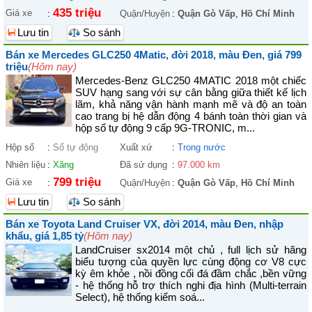
435 triệu
Giá xe
:
Quận/Huyện
:
Quận Gò Vấp
,
Hồ Chí Minh
Lưu tin
So sánh
Bán xe Mercedes GLC250 4Matic, đời 2018, màu Đen, giá 799
triệu
(Hôm nay)
Mercedes-Benz GLC250 4MATIC 2018 một chiếc
SUV hạng sang với sự cân bằng giữa thiết kế lịch
lãm, khả năng vận hành mạnh mẽ và độ an toàn
cao trang bị hệ dẫn động 4 bánh toàn thời gian và
hộp số tự động 9 cấp 9G-TRONIC, m...
Hộp số
:
Số tự động
Xuất xứ
:
Trong nước
Nhiên liệu
:
Xăng
Đã sử dụng
:
97.000 km
799 triệu
Giá xe
:
Quận/Huyện
:
Quận Gò Vấp
,
Hồ Chí Minh
Lưu tin
So sánh
Bán xe Toyota Land Cruiser VX, đời 2014, màu Đen, nhập
khẩu, giá 1,85 tỷ
(Hôm nay)
LandCruiser sx2014 một chủ , full lịch sử hãng
biểu tượng của quyền lực cùng động cơ V8 cực
kỳ êm khỏe , nồi đồng cối đá đầm chắc ,bền vững
- hệ thống hỗ trợ thích nghi địa hình (Multi-terrain
Select), hệ thống kiểm soá...