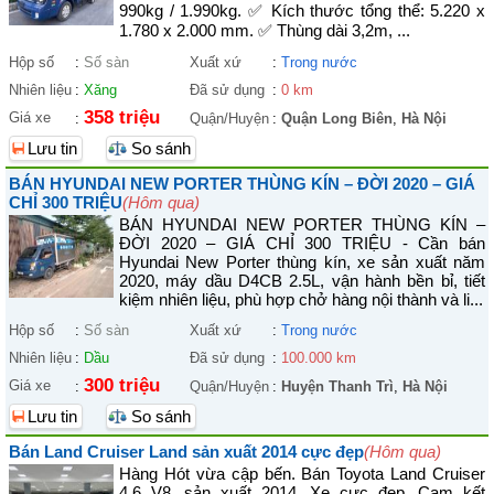
990kg / 1.990kg. ✅ Kích thước tổng thể: 5.220 x
1.780 x 2.000 mm. ✅ Thùng dài 3,2m, ...
Hộp số
:
Số sàn
Xuất xứ
:
Trong nước
Nhiên liệu
:
Xăng
Đã sử dụng
:
0 km
358 triệu
Giá xe
:
Quận/Huyện
:
Quận Long Biên
,
Hà Nội
Lưu tin
So sánh
BÁN HYUNDAI NEW PORTER THÙNG KÍN – ĐỜI 2020 – GIÁ
CHỈ 300 TRIỆU
(Hôm qua)
BÁN HYUNDAI NEW PORTER THÙNG KÍN –
ĐỜI 2020 – GIÁ CHỈ 300 TRIỆU - Cần bán
Hyundai New Porter thùng kín, xe sản xuất năm
2020, máy dầu D4CB 2.5L, vận hành bền bỉ, tiết
kiệm nhiên liệu, phù hợp chở hàng nội thành và li...
Hộp số
:
Số sàn
Xuất xứ
:
Trong nước
Nhiên liệu
:
Dầu
Đã sử dụng
:
100.000 km
300 triệu
Giá xe
:
Quận/Huyện
:
Huyện Thanh Trì
,
Hà Nội
Lưu tin
So sánh
Bán Land Cruiser Land sản xuất 2014 cực đẹp
(Hôm qua)
Hàng Hót vừa cập bến. Bán Toyota Land Cruiser
4.6 V8, sản xuất 2014. Xe cực đẹp. Cam kết