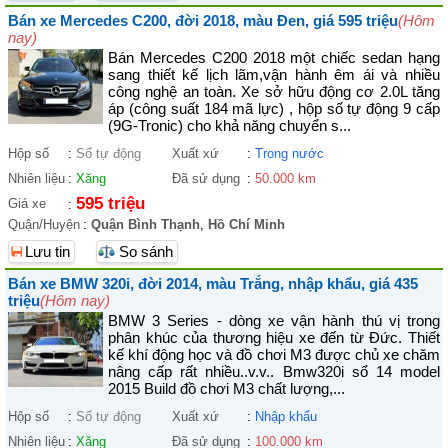
Bán xe Mercedes C200, đời 2018, màu Đen, giá 595 triệu
(Hôm
nay)
Bán Mercedes C200 2018 một chiếc sedan hạng
sang thiết kế lịch lãm,vận hành êm ái và nhiều
công nghệ an toàn. Xe sở hữu động cơ 2.0L tăng
áp (công suất 184 mã lực) , hộp số tự động 9 cấp
(9G-Tronic) cho khả năng chuyển s...
Hộp số
:
Số tự động
Xuất xứ
:
Trong nước
Nhiên liệu
:
Xăng
Đã sử dụng
:
50.000 km
595 triệu
Giá xe
:
Quận/Huyện
:
Quận Bình Thạnh
,
Hồ Chí Minh
Lưu tin
So sánh
Bán xe BMW 320i, đời 2014, màu Trắng, nhập khẩu, giá 435
triệu
(Hôm nay)
BMW 3 Series - dòng xe vận hành thú vị trong
phân khúc của thương hiệu xe đến từ Đức. Thiết
kế khí động học và đồ chơi M3 được chủ xe chăm
nâng cấp rất nhiều..v.v.. Bmw320i sổ 14 model
2015 Build đồ chơi M3 chất lượng,...
Hộp số
:
Số tự động
Xuất xứ
:
Nhập khẩu
Nhiên liệu
:
Xăng
Đã sử dụng
:
100.000 km