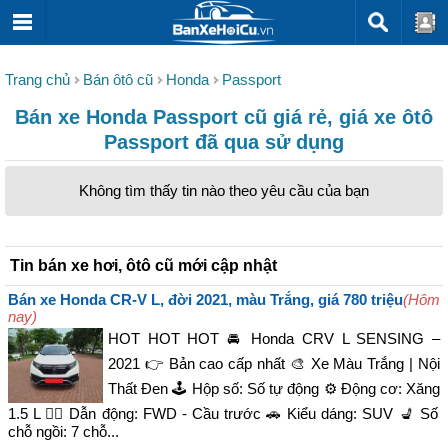
Trang chủ
Bán ôtô cũ
Honda
Passport
Bán xe Honda Passport cũ giá rẻ, giá xe ôtô
Passport đã qua sử dụng
Không tìm thấy tin nào theo yêu cầu của bạn
Tin bán xe hơi, ôtô cũ mới cập nhật
Bán xe Honda CR-V L, đời 2021, màu Trắng, giá 780 triệu
(Hôm
nay)
HOT HOT HOT 🚘 Honda CRV L SENSING –
2021 👉 Bản cao cấp nhất 🎨 Xe Màu Trắng | Nội
Thất Đen 🕹️ Hộp số: Số tự động ⚙️ Động cơ: Xăng
1.5 L 🚴‍♀️ Dẫn động: FWD - Cầu trước 🚗 Kiểu dáng: SUV 💺 Số
chỗ ngồi: 7 chỗ...