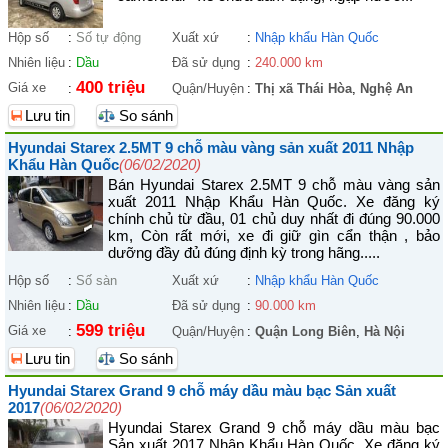
Hộp số
:
Số tự động
Xuất xứ
:
Nhập khẩu Hàn Quốc
Nhiên liệu
:
Dầu
Đã sử dụng
:
240.000 km
400 triệu
Giá xe
:
Quận/Huyện
:
Thị xã Thái Hòa
,
Nghệ An
Lưu tin
So sánh
Hyundai Starex 2.5MT 9 chỗ màu vàng sản xuất 2011 Nhập
Khẩu Hàn Quốc
(06/02/2020)
Bán Hyundai Starex 2.5MT 9 chỗ màu vàng sản
xuất 2011 Nhập Khẩu Hàn Quốc. Xe đăng ký
chính chủ từ đầu, 01 chủ duy nhất đi đúng 90.000
km, Còn rất mới, xe đi giữ gìn cẩn thận , bảo
dưỡng đầy đủ đúng định kỳ trong hãng.....
Hộp số
:
Số sàn
Xuất xứ
:
Nhập khẩu Hàn Quốc
Nhiên liệu
:
Dầu
Đã sử dụng
:
90.000 km
599 triệu
Giá xe
:
Quận/Huyện
:
Quận Long Biên
,
Hà Nội
Lưu tin
So sánh
Hyundai Starex Grand 9 chỗ máy dầu màu bạc Sản xuất
2017
(06/02/2020)
Hyundai Starex Grand 9 chỗ máy dầu màu bạc
Sản xuất 2017 Nhập Khẩu Hàn Quốc. Xe đăng ký