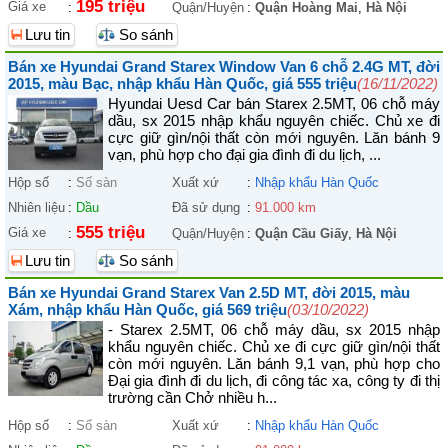
195 triệu
Giá xe
:
Quận/Huyện
:
Quận Hoàng Mai
,
Hà Nội
Lưu tin
So sánh
Bán xe Hyundai Grand Starex Window Van 6 chỗ 2.4G MT, đời
2015, màu Bạc, nhập khẩu Hàn Quốc, giá 555 triệu
(16/11/2022)
Hyundai Uesd Car bán Starex 2.5MT, 06 chỗ máy
dầu, sx 2015 nhập khẩu nguyên chiếc. Chủ xe đi
cực giữ gìn/nội thất còn mới nguyên. Lăn bánh 9
vạn, phù hợp cho đại gia đình đi du lịch, ...
Hộp số
:
Số sàn
Xuất xứ
:
Nhập khẩu Hàn Quốc
Nhiên liệu
:
Dầu
Đã sử dụng
:
91.000 km
555 triệu
Giá xe
:
Quận/Huyện
:
Quận Cầu Giấy
,
Hà Nội
Lưu tin
So sánh
Bán xe Hyundai Grand Starex Van 2.5D MT, đời 2015, màu
Xám, nhập khẩu Hàn Quốc, giá 569 triệu
(03/10/2022)
- Starex 2.5MT, 06 chỗ máy dầu, sx 2015 nhập
khẩu nguyên chiếc. Chủ xe đi cực giữ gìn/nội thất
còn mới nguyên. Lăn bánh 9,1 vạn, phù hợp cho
Đại gia đình đi du lịch, đi công tác xa, công ty đi thị
trường cần Chở nhiều h...
Hộp số
:
Số sàn
Xuất xứ
:
Nhập khẩu Hàn Quốc