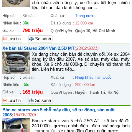
chở nhân viên công ty, xe đi cực tiết kiệm nhiên
liệu, lót sàn, dán kính chống nón...
Hộp số
:
Số sàn
Xuất xứ
:
Trong nước
Nhiên liệu
:
Dầu
Đã sử dụng
:
12.000 km
790 triệu
Giá xe
:
Quận/Huyện
:
Quận 10
,
Hồ Chí Minh
Lưu tin
So sánh
Xe bán tải Starex 2004 Van 2.5D MT
(23/02/2021)
Xe đang chạy cần bán để chuyển đổi. Xe sx 2004
đăng ký lần đầu 2007. Xe số sàn, máy dầu, máy
khỏe. Xe 6 chỗ ,tải 800kg. Di chuyển nội thành rất
tiện. Liên hệ trực tiếp....
Hộp số
:
Số sàn
Xuất xứ
:
Nhập khẩu Hàn Quốc
Nhiên liệu
:
Dầu
Đã sử dụng
:
200.000 km
165 triệu
Giá xe
:
Quận/Huyện
:
Huyện Thanh Trì
,
Hà Nội
Lưu tin
So sánh
Bán xe starex van 5 chỗ máy dầu, số tự động, sản xuất
2008
(16/03/2020)
Bán xe starex van 5 chỗ 2.5G AT - số km đã đi:
240.0000 - gương chỉnh điện - điều hoà nóng/ lạnh
- camera lùi - xe chưa đâm đụng, ngập nước...