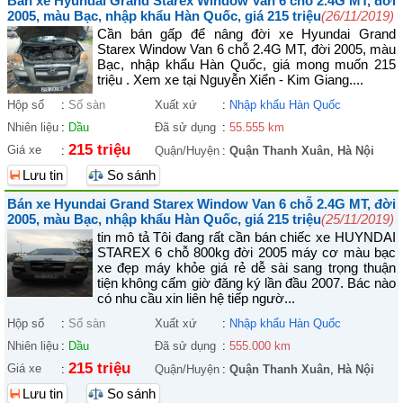
Bán xe Hyundai Grand Starex Window Van 6 chỗ 2.4G MT, đời
2005, màu Bạc, nhập khẩu Hàn Quốc, giá 215 triệu
(26/11/2019)
Cần bán gấp để nâng đời xe Hyundai Grand
Starex Window Van 6 chỗ 2.4G MT, đời 2005, màu
Bạc, nhập khẩu Hàn Quốc, giá mong muốn 215
triệu . Xem xe tại Nguyễn Xiển - Kim Giang....
Hộp số
:
Số sàn
Xuất xứ
:
Nhập khẩu Hàn Quốc
Nhiên liệu
:
Dầu
Đã sử dụng
:
55.555 km
215 triệu
Giá xe
:
Quận/Huyện
:
Quận Thanh Xuân
,
Hà Nội
Lưu tin
So sánh
Bán xe Hyundai Grand Starex Window Van 6 chỗ 2.4G MT, đời
2005, màu Bạc, nhập khẩu Hàn Quốc, giá 215 triệu
(25/11/2019)
tin mô tả Tôi đang rất cần bán chiếc xe HUYNDAI
STAREX 6 chỗ 800kg đời 2005 máy cơ màu bạc
xe đẹp máy khỏe giá rẻ dễ sài sang trọng thuận
tiện không cấm giờ đăng ký lần đầu 2007. Bác nào
có nhu cầu xin liên hệ tiếp ngườ...
Hộp số
:
Số sàn
Xuất xứ
:
Nhập khẩu Hàn Quốc
Nhiên liệu
:
Dầu
Đã sử dụng
:
555.000 km
215 triệu
Giá xe
:
Quận/Huyện
:
Quận Thanh Xuân
,
Hà Nội
Lưu tin
So sánh