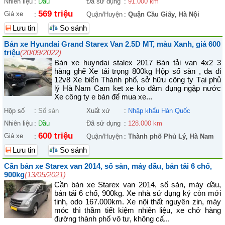
Nhiên liệu
:
Dầu
Đã sử dụng
:
91.000 km
569 triệu
Giá xe
:
Quận/Huyện
:
Quận Cầu Giấy
,
Hà Nội
Lưu tin
So sánh
Bán xe Hyundai Grand Starex Van 2.5D MT, màu Xanh, giá 600
triệu
(20/09/2022)
Bán xe huyndai stalex 2017 Bán tải van 4x2 3
hàng ghế Xe tải trọng 800kg Hộp số sàn , đa đi
12v8 Xe biển Thành phố, sở hữu công ty Tại phủ
lý Hà Nam Cam ket xe ko đâm đụng ngập nước
Xe công ty e bán để mua xe...
Hộp số
:
Số sàn
Xuất xứ
:
Nhập khẩu Hàn Quốc
Nhiên liệu
:
Dầu
Đã sử dụng
:
128.000 km
600 triệu
Giá xe
:
Quận/Huyện
:
Thành phố Phủ Lý
,
Hà Nam
Lưu tin
So sánh
Cần bán xe Starex van 2014, số sàn, máy dầu, bán tải 6 chổ,
900kg
(13/05/2021)
Cần bán xe Starex van 2014, số sàn, máy dầu,
bán tải 6 chổ, 900kg. Xe nhà sử dụng kỷ còn mới
tinh, odo 167.000km. Xe nội thất nguyên zin, máy
móc thì thầm tiết kiệm nhiên liệu, xe chở hàng
đường thành phố vô tư, không cấ...