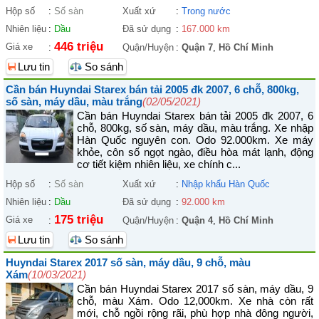
Hộp số
:
Số sàn
Xuất xứ
:
Trong nước
Nhiên liệu
:
Dầu
Đã sử dụng
:
167.000 km
446 triệu
Giá xe
:
Quận/Huyện
:
Quận 7
,
Hồ Chí Minh
Lưu tin
So sánh
Cần bán Huyndai Starex bán tải 2005 đk 2007, 6 chỗ, 800kg,
số sàn, máy dầu, màu trắng
(02/05/2021)
Cần bán Huyndai Starex bán tải 2005 đk 2007, 6
chỗ, 800kg, số sàn, máy dầu, màu trắng. Xe nhập
Hàn Quốc nguyên con. Odo 92.000km. Xe máy
khỏe, côn số ngọt ngào, điều hòa mát lạnh, động
cơ tiết kiệm nhiên liệu, xe chính c...
Hộp số
:
Số sàn
Xuất xứ
:
Nhập khẩu Hàn Quốc
Nhiên liệu
:
Dầu
Đã sử dụng
:
92.000 km
175 triệu
Giá xe
:
Quận/Huyện
:
Quận 4
,
Hồ Chí Minh
Lưu tin
So sánh
Huyndai Starex 2017 số sàn, máy dầu, 9 chỗ, màu
Xám
(10/03/2021)
Cần bán Huyndai Starex 2017 số sàn, máy dầu, 9
chỗ, màu Xám. Odo 12,000km. Xe nhà còn rất
mới, chỗ ngồi rộng rãi, phù hợp nhà đông người,