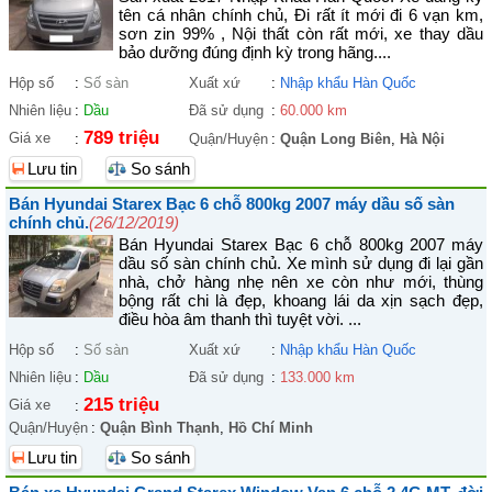
tên cá nhân chính chủ, Đi rất ít mới đi 6 vạn km,
sơn zin 99% , Nội thất còn rất mới, xe thay dầu
bảo dưỡng đúng định kỳ trong hãng....
Hộp số
:
Số sàn
Xuất xứ
:
Nhập khẩu Hàn Quốc
Nhiên liệu
:
Dầu
Đã sử dụng
:
60.000 km
789 triệu
Giá xe
:
Quận/Huyện
:
Quận Long Biên
,
Hà Nội
Lưu tin
So sánh
Bán Hyundai Starex Bạc 6 chỗ 800kg 2007 máy dầu số sàn
chính chủ.
(26/12/2019)
Bán Hyundai Starex Bạc 6 chỗ 800kg 2007 máy
dầu số sàn chính chủ. Xe mình sử dụng đi lại gần
nhà, chở hàng nhẹ nên xe còn như mới, thùng
bộng rất chi là đẹp, khoang lái da xịn sạch đẹp,
điều hòa âm thanh thì tuyệt vời. ...
Hộp số
:
Số sàn
Xuất xứ
:
Nhập khẩu Hàn Quốc
Nhiên liệu
:
Dầu
Đã sử dụng
:
133.000 km
215 triệu
Giá xe
:
Quận/Huyện
:
Quận Bình Thạnh
,
Hồ Chí Minh
Lưu tin
So sánh