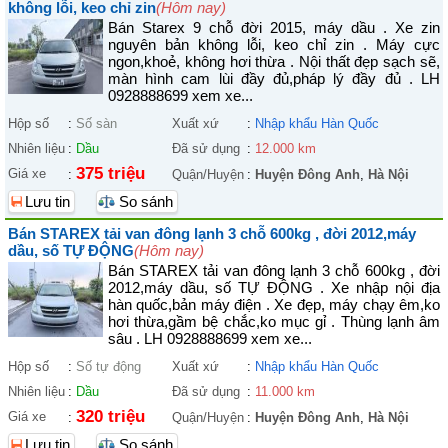
không lỗi, keo chỉ zin
(Hôm nay)
Bán Starex 9 chỗ đời 2015, máy dầu . Xe zin
nguyên bản không lỗi, keo chỉ zin . Máy cực
ngon,khoẻ, không hơi thừa . Nội thất đẹp sạch sẽ,
màn hình cam lùi đầy đủ,pháp lý đầy đủ . LH
0928888699 xem xe...
Hộp số
:
Số sàn
Xuất xứ
:
Nhập khẩu Hàn Quốc
Nhiên liệu
:
Dầu
Đã sử dụng
:
12.000 km
375 triệu
Giá xe
:
Quận/Huyện
:
Huyện Đông Anh
,
Hà Nội
Lưu tin
So sánh
Bán STAREX tải van đông lạnh 3 chỗ 600kg , đời 2012,máy
dầu, số TỰ ĐỘNG
(Hôm nay)
Bán STAREX tải van đông lạnh 3 chỗ 600kg , đời
2012,máy dầu, số TỰ ĐỘNG . Xe nhập nội địa
hàn quốc,bản máy điện . Xe đẹp, máy chạy êm,ko
hơi thừa,gầm bệ chắc,ko mục gỉ . Thùng lạnh âm
sâu . LH 0928888699 xem xe...
Hộp số
:
Số tự động
Xuất xứ
:
Nhập khẩu Hàn Quốc
Nhiên liệu
:
Dầu
Đã sử dụng
:
11.000 km
320 triệu
Giá xe
:
Quận/Huyện
:
Huyện Đông Anh
,
Hà Nội
Lưu tin
So sánh