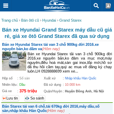
Trang chủ
Bán ôtô cũ
Hyundai
Grand Starex
Bán xe Hyundai Grand Starex máy dầu cũ giá
rẻ, giá xe ôtô Grand Starex đã qua sử dụng
Bán xe Hyundai Starex tải van 3 chỗ 900kg đời 2016.xe
nguyên bản,ko đâm va
(Hôm nay)
Bán xe Hyundai Starex tải van 3 chỗ 900kg đời
2016.xe nguyên bản,ko đâm va mục mọt,máy
nguyên,điều hoà mát,sàn gai inox,lốp mới,hồ sơ
đã thu hồi cầm tay,quý ac mua về đăng ký chạy
luôn.LH 0928888699 xem xe...
Hộp số
:
Số sàn
Xuất xứ
:
Nhập khẩu Hàn Quốc
Nhiên liệu
:
Dầu
Đã sử dụng
:
10.000 km
375 triệu
Giá xe
:
Quận/Huyện
:
Huyện Đông Anh
,
Hà Nội
Lưu tin
So sánh
Bán Starex tải van 6 chỗ,tải 670kg đời 2016,máy dầu,số
sàn,nhập khẩu Hàn Quốc
(Hôm nay)