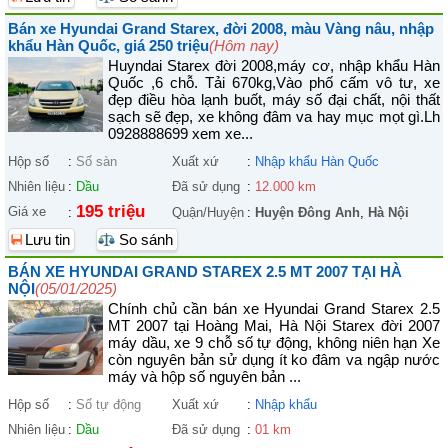
Bán xe Hyundai Grand Starex, đời 2008, màu Vàng nâu, nhập
khẩu Hàn Quốc, giá 250 triệu
(Hôm nay)
Huyndai Starex đời 2008,máy cơ, nhập khẩu Hàn
Quốc ,6 chỗ. Tải 670kg,Vào phố cấm vô tư, xe
đẹp điều hòa lạnh buốt, máy số đại chất, nội thất
sạch sẽ đẹp, xe không đâm va hay mục mọt gì.Lh
0928888699 xem xe...
Hộp số
:
Số sàn
Xuất xứ
:
Nhập khẩu Hàn Quốc
Nhiên liệu
:
Dầu
Đã sử dụng
:
12.000 km
195 triệu
Giá xe
:
Quận/Huyện
:
Huyện Đông Anh
,
Hà Nội
Lưu tin
So sánh
BÁN XE HYUNDAI GRAND STAREX 2.5 MT 2007 TẠI HÀ
NỘI
(05/01/2025)
Chính chủ cần bán xe Hyundai Grand Starex 2.5
MT 2007 tại Hoàng Mai, Hà Nội Starex đời 2007
máy dầu, xe 9 chỗ số tự động, không niên hạn Xe
còn nguyên bản sử dụng ít ko đâm va ngập nước
máy và hộp số nguyên bản ...
Hộp số
:
Số tự động
Xuất xứ
:
Nhập khẩu
Nhiên liệu
:
Dầu
Đã sử dụng
:
01 km