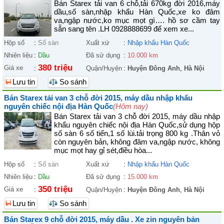
Bán Starex tải van 6 chỗ,tải 670kg đời 2016,máy
dầu,số sàn,nhập khẩu Hàn Quốc,xe ko đâm
va,ngập nước,ko mục mọt gì…. hồ sơ cầm tay
sẵn sang tên .LH 0928888699 để xem xe...
Hộp số
:
Số sàn
Xuất xứ
:
Nhập khẩu Hàn Quốc
Nhiên liệu
:
Dầu
Đã sử dụng
:
10.000 km
380 triệu
Giá xe
:
Quận/Huyện
:
Huyện Đông Anh
,
Hà Nội
Lưu tin
So sánh
Bán Starex tải van 3 chỗ đời 2015, máy dầu nhập khẩu
nguyên chiếc nội địa Hàn Quốc
(Hôm nay)
Bán Starex tải van 3 chỗ đời 2015, máy dầu nhập
khẩu nguyên chiếc nội địa Hàn Quốc,sử dụng hộp
số sàn 6 số tiến,1 số lùi.tải trọng 800 kg .Thân vỏ
còn nguyên bản, không đâm va,ngập nước, không
mục mọt hay gỉ sét,điều hòa...
Hộp số
:
Số sàn
Xuất xứ
:
Nhập khẩu Hàn Quốc
Nhiên liệu
:
Dầu
Đã sử dụng
:
15.000 km
350 triệu
Giá xe
:
Quận/Huyện
:
Huyện Đông Anh
,
Hà Nội
Lưu tin
So sánh
Bán Starex 9 chỗ đời 2015, máy dầu . Xe zin nguyên bản