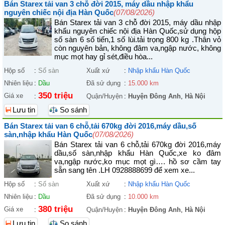
Bán Starex tải van 3 chỗ đời 2015, máy dầu nhập khẩu
nguyên chiếc nội địa Hàn Quốc
(07/08/2026)
Bán Starex tải van 3 chỗ đời 2015, máy dầu nhập
khẩu nguyên chiếc nội địa Hàn Quốc,sử dụng hộp
số sàn 6 số tiến,1 số lùi.tải trọng 800 kg .Thân vỏ
còn nguyên bản, không đâm va,ngập nước, không
mục mọt hay gỉ sét,điều hòa...
Hộp số
:
Số sàn
Xuất xứ
:
Nhập khẩu Hàn Quốc
Nhiên liệu
:
Dầu
Đã sử dụng
:
15.000 km
350 triệu
Giá xe
:
Quận/Huyện
:
Huyện Đông Anh
,
Hà Nội
Lưu tin
So sánh
Bán Starex tải van 6 chỗ,tải 670kg đời 2016,máy dầu,số
sàn,nhập khẩu Hàn Quốc
(07/08/2026)
Bán Starex tải van 6 chỗ,tải 670kg đời 2016,máy
dầu,số sàn,nhập khẩu Hàn Quốc,xe ko đâm
va,ngập nước,ko mục mọt gì…. hồ sơ cầm tay
sẵn sang tên .LH 0928888699 để xem xe...
Hộp số
:
Số sàn
Xuất xứ
:
Nhập khẩu Hàn Quốc
Nhiên liệu
:
Dầu
Đã sử dụng
:
10.000 km
380 triệu
Giá xe
:
Quận/Huyện
:
Huyện Đông Anh
,
Hà Nội
Lưu tin
So sánh