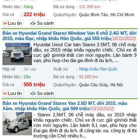
Nhiên liệu
:
Xăng
Đã sử dụng
:
131.000 km
222 triệu
Giá xe
:
Quận/Huyện
:
Quận Bình Tân
,
Hồ Chí Minh
Lưu tin
So sánh
Bán xe Hyundai Grand Starex Window Van 6 chỗ 2.4G MT, đời
2015, màu Bạc, nhập khẩu Hàn Quốc, giá 555 triệu
(16/11/2022)
Hyundai Uesd Car bán Starex 2.5MT, 06 chỗ máy
dầu, sx 2015 nhập khẩu nguyên chiếc. Chủ xe đi
cực giữ gìn/nội thất còn mới nguyên. Lăn bánh 9
vạn, phù hợp cho đại gia đình đi du lịch, ...
Hộp số
:
Số sàn
Xuất xứ
:
Nhập khẩu Hàn Quốc
Nhiên liệu
:
Dầu
Đã sử dụng
:
91.000 km
555 triệu
Giá xe
:
Quận/Huyện
:
Quận Cầu Giấy
,
Hà Nội
Lưu tin
So sánh
Bán xe Hyundai Grand Starex Van 2.5D MT, đời 2015, màu
Xám, nhập khẩu Hàn Quốc, giá 569 triệu
(03/10/2022)
- Starex 2.5MT, 06 chỗ máy dầu, sx 2015 nhập
khẩu nguyên chiếc. Chủ xe đi cực giữ gìn/nội thất
còn mới nguyên. Lăn bánh 9,1 vạn, phù hợp cho
Đại gia đình đi du lịch, đi công tác xa, công ty đi thị
trường cần Chở nhiều h...