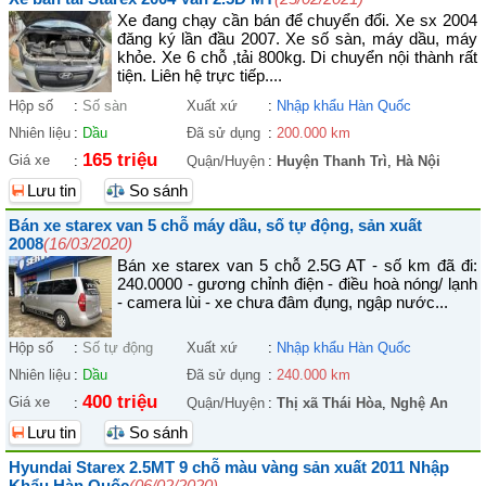
Xe đang chạy cần bán để chuyển đổi. Xe sx 2004
đăng ký lần đầu 2007. Xe số sàn, máy dầu, máy
khỏe. Xe 6 chỗ ,tải 800kg. Di chuyển nội thành rất
tiện. Liên hệ trực tiếp....
Hộp số
:
Số sàn
Xuất xứ
:
Nhập khẩu Hàn Quốc
Nhiên liệu
:
Dầu
Đã sử dụng
:
200.000 km
165 triệu
Giá xe
:
Quận/Huyện
:
Huyện Thanh Trì
,
Hà Nội
Lưu tin
So sánh
Bán xe starex van 5 chỗ máy dầu, số tự động, sản xuất
2008
(16/03/2020)
Bán xe starex van 5 chỗ 2.5G AT - số km đã đi:
240.0000 - gương chỉnh điện - điều hoà nóng/ lạnh
- camera lùi - xe chưa đâm đụng, ngập nước...
Hộp số
:
Số tự động
Xuất xứ
:
Nhập khẩu Hàn Quốc
Nhiên liệu
:
Dầu
Đã sử dụng
:
240.000 km
400 triệu
Giá xe
:
Quận/Huyện
:
Thị xã Thái Hòa
,
Nghệ An
Lưu tin
So sánh
Hyundai Starex 2.5MT 9 chỗ màu vàng sản xuất 2011 Nhập
Khẩu Hàn Quốc
(06/02/2020)