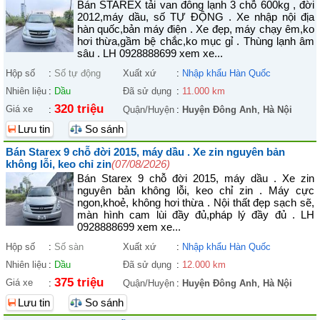
Bán STAREX tải van đông lạnh 3 chỗ 600kg , đời
2012,máy dầu, số TỰ ĐỘNG . Xe nhập nội địa
hàn quốc,bản máy điện . Xe đẹp, máy chạy êm,ko
hơi thừa,gầm bệ chắc,ko mục gỉ . Thùng lạnh âm
sâu . LH 0928888699 xem xe...
Hộp số
:
Số tự động
Xuất xứ
:
Nhập khẩu Hàn Quốc
Nhiên liệu
:
Dầu
Đã sử dụng
:
11.000 km
320 triệu
Giá xe
:
Quận/Huyện
:
Huyện Đông Anh
,
Hà Nội
Lưu tin
So sánh
Bán Starex 9 chỗ đời 2015, máy dầu . Xe zin nguyên bản
không lỗi, keo chỉ zin
(07/08/2026)
Bán Starex 9 chỗ đời 2015, máy dầu . Xe zin
nguyên bản không lỗi, keo chỉ zin . Máy cực
ngon,khoẻ, không hơi thừa . Nội thất đẹp sạch sẽ,
màn hình cam lùi đầy đủ,pháp lý đầy đủ . LH
0928888699 xem xe...
Hộp số
:
Số sàn
Xuất xứ
:
Nhập khẩu Hàn Quốc
Nhiên liệu
:
Dầu
Đã sử dụng
:
12.000 km
375 triệu
Giá xe
:
Quận/Huyện
:
Huyện Đông Anh
,
Hà Nội
Lưu tin
So sánh