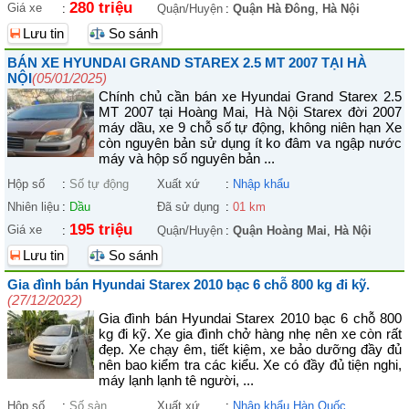
280 triệu
Giá xe
:
Quận/Huyện
:
Quận Hà Đông
,
Hà Nội
Lưu tin
So sánh
BÁN XE HYUNDAI GRAND STAREX 2.5 MT 2007 TẠI HÀ
NỘI
(05/01/2025)
Chính chủ cần bán xe Hyundai Grand Starex 2.5
MT 2007 tại Hoàng Mai, Hà Nội Starex đời 2007
máy dầu, xe 9 chỗ số tự động, không niên hạn Xe
còn nguyên bản sử dụng ít ko đâm va ngập nước
máy và hộp số nguyên bản ...
Hộp số
:
Số tự động
Xuất xứ
:
Nhập khẩu
Nhiên liệu
:
Dầu
Đã sử dụng
:
01 km
195 triệu
Giá xe
:
Quận/Huyện
:
Quận Hoàng Mai
,
Hà Nội
Lưu tin
So sánh
Gia đình bán Hyundai Starex 2010 bạc 6 chỗ 800 kg đi kỹ.
(27/12/2022)
Gia đình bán Hyundai Starex 2010 bạc 6 chỗ 800
kg đi kỹ. Xe gia đình chở hàng nhẹ nên xe còn rất
đẹp. Xe chạy êm, tiết kiệm, xe bảo dưỡng đầy đủ
nên bao kiểm tra các kiểu. Xe có đầy đủ tiện nghi,
máy lạnh lạnh tê người, ...
Hộp số
:
Số sàn
Xuất xứ
:
Nhập khẩu Hàn Quốc