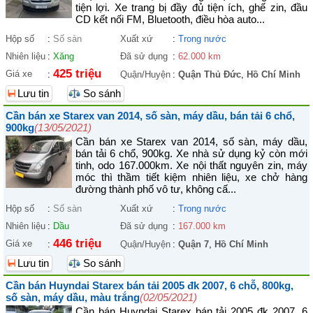
tiện lợi. Xe trang bị đầy đủ tiện ích, ghế zin, đầu
CD kết nối FM, Bluetooth, điều hòa auto...
Hộp số
:
Số sàn
Xuất xứ
:
Trong nước
Nhiên liệu
:
Xăng
Đã sử dụng
:
62.000 km
425 triệu
Giá xe
:
Quận/Huyện
:
Quận Thủ Đức
,
Hồ Chí Minh
Lưu tin
So sánh
Cần bán xe Starex van 2014, số sàn, máy dầu, bán tải 6 chổ,
900kg
(13/05/2021)
Cần bán xe Starex van 2014, số sàn, máy dầu,
bán tải 6 chổ, 900kg. Xe nhà sử dụng kỷ còn mới
tinh, odo 167.000km. Xe nội thất nguyên zin, máy
móc thì thầm tiết kiệm nhiên liệu, xe chở hàng
đường thành phố vô tư, không cấ...
Hộp số
:
Số sàn
Xuất xứ
:
Trong nước
Nhiên liệu
:
Dầu
Đã sử dụng
:
167.000 km
446 triệu
Giá xe
:
Quận/Huyện
:
Quận 7
,
Hồ Chí Minh
Lưu tin
So sánh
Cần bán Huyndai Starex bán tải 2005 đk 2007, 6 chỗ, 800kg,
số sàn, máy dầu, màu trắng
(02/05/2021)
Cần bán Huyndai Starex bán tải 2005 đk 2007, 6