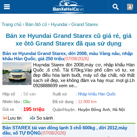
Trang chủ
Bán ôtô cũ
Hyundai
Grand Starex
Bán xe Hyundai Grand Starex cũ giá rẻ, giá
xe ôtô Grand Starex đã qua sử dụng
Bán xe Hyundai Grand Starex, đời 2008, màu Vàng nâu, nhập
khẩu Hàn Quốc, giá 250 triệu
(07/08/2026)
Huyndai Starex đời 2008,máy cơ, nhập khẩu Hàn
Quốc ,6 chỗ. Tải 670kg,Vào phố cấm vô tư, xe
đẹp điều hòa lạnh buốt, máy số đại chất, nội thất
sạch sẽ đẹp, xe không đâm va hay mục mọt gì.Lh
0928888699 xem xe...
Hộp số
:
Số sàn
Xuất xứ
:
Nhập khẩu Hàn Quốc
Nhiên liệu
:
Dầu
Đã sử dụng
:
12.000 km
195 triệu
Giá xe
:
Quận/Huyện
:
Huyện Đông Anh
,
Hà Nội
Lưu tin
So sánh
Bán STAREX tải van đông lạnh 3 chỗ 600kg , đời 2012,máy
dầu, số TỰ ĐỘNG
(07/08/2026)