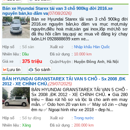
Bán xe Hyundai Starex tải van 3 chỗ 900kg đời 2016.xe
nguyên bản,ko đâm va
(07/08/2026)
Bán xe Hyundai Starex tải van 3 chỗ 900kg đời
2016.xe nguyên bản,ko đâm va mục mọt,máy
nguyên,điều hoà mát,sàn gai inox,lốp mới,hồ sơ
đã thu hồi cầm tay,quý ac mua về đăng ký chạy
luôn.LH 0928888699 xem xe...
Hộp số
:
Số sàn
Xuất xứ
:
Nhập khẩu Hàn Quốc
Nhiên liệu
:
Dầu
Đã sử dụng
:
10.000 km
375 triệu
Giá xe
:
Quận/Huyện
:
Huyện Đông Anh
,
Hà Nội
Lưu tin
So sánh
BÁN HYUNDAI GRANSTAREX TẢI VAN 5 CHỖ - Sx 2008 ,ĐK
2012 - XE CHÍNH CHỦ.
(29/07/2025)
BÁN HYUNDAI GRANSTAREX TẢI VAN 5 CHỖ -
Sx 2008 ,ĐK 2012 - XE CHÍNH CHỦ. ♦ Giá 280
triệu – Bao rút hồ sơ và lộc lá cho anh em may
mắn. ✅ Odo hơn 20 vạn km ✅ Máy số zin – chạy
êm ru ✅ Ngoại hình như xe 2018 – đẹp hi...
Hộp số
:
Số tự động
Xuất xứ
:
Trong nước
Nhiên liệu
:
Xăng
Đã sử dụng
:
200.000 km