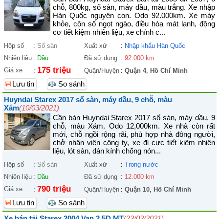
chỗ, 800kg, số sàn, máy dầu, màu trắng. Xe nhập
Hàn Quốc nguyên con. Odo 92.000km. Xe máy
khỏe, côn số ngọt ngào, điều hòa mát lạnh, động
cơ tiết kiệm nhiên liệu, xe chính c...
Hộp số
:
Số sàn
Xuất xứ
:
Nhập khẩu Hàn Quốc
Nhiên liệu
:
Dầu
Đã sử dụng
:
92.000 km
175 triệu
Giá xe
:
Quận/Huyện
:
Quận 4
,
Hồ Chí Minh
Lưu tin
So sánh
Huyndai Starex 2017 số sàn, máy dầu, 9 chỗ, màu
Xám
(10/03/2021)
Cần bán Huyndai Starex 2017 số sàn, máy dầu, 9
chỗ, màu Xám. Odo 12,000km. Xe nhà còn rất
mới, chỗ ngồi rộng rãi, phù hợp nhà đông người,
chở nhân viên công ty, xe đi cực tiết kiệm nhiên
liệu, lót sàn, dán kính chống nón...
Hộp số
:
Số sàn
Xuất xứ
:
Trong nước
Nhiên liệu
:
Dầu
Đã sử dụng
:
12.000 km
790 triệu
Giá xe
:
Quận/Huyện
:
Quận 10
,
Hồ Chí Minh
Lưu tin
So sánh
Xe bán tải Starex 2004 Van 2.5D MT
(23/02/2021)