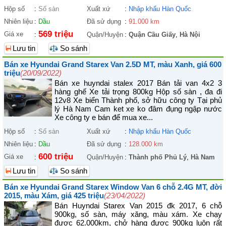
Hộp số
:
Số sàn
Xuất xứ
:
Nhập khẩu Hàn Quốc
Nhiên liệu
:
Dầu
Đã sử dụng
:
91.000 km
569 triệu
Giá xe
:
Quận/Huyện
:
Quận Cầu Giấy
,
Hà Nội
Lưu tin
So sánh
Bán xe Hyundai Grand Starex Van 2.5D MT, màu Xanh, giá 600
triệu
(20/09/2022)
Bán xe huyndai stalex 2017 Bán tải van 4x2 3
hàng ghế Xe tải trọng 800kg Hộp số sàn , đa đi
12v8 Xe biển Thành phố, sở hữu công ty Tại phủ
lý Hà Nam Cam ket xe ko đâm đụng ngập nước
Xe công ty e bán để mua xe...
Hộp số
:
Số sàn
Xuất xứ
:
Nhập khẩu Hàn Quốc
Nhiên liệu
:
Dầu
Đã sử dụng
:
128.000 km
600 triệu
Giá xe
:
Quận/Huyện
:
Thành phố Phủ Lý
,
Hà Nam
Lưu tin
So sánh
Bán xe Hyundai Grand Starex Window Van 6 chỗ 2.4G MT, đời
2015, màu Xám, giá 425 triệu
(23/04/2022)
Bán Huyndai Starex Van 2015 đk 2017, 6 chỗ
900kg, số sàn, máy xăng, màu xám. Xe chạy
được 62.000km, chở hàng được 900kg luôn rất