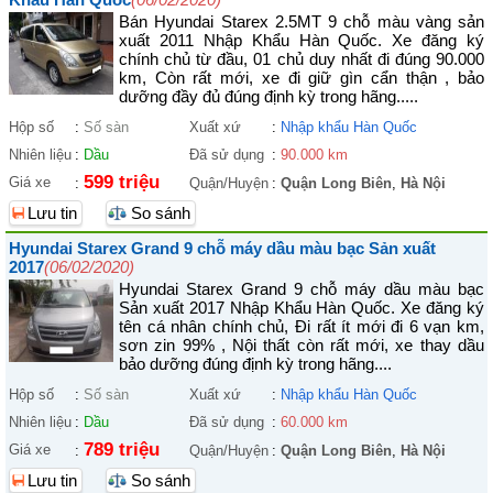
Bán Hyundai Starex 2.5MT 9 chỗ màu vàng sản
xuất 2011 Nhập Khẩu Hàn Quốc. Xe đăng ký
chính chủ từ đầu, 01 chủ duy nhất đi đúng 90.000
km, Còn rất mới, xe đi giữ gìn cẩn thận , bảo
dưỡng đầy đủ đúng định kỳ trong hãng.....
Hộp số
:
Số sàn
Xuất xứ
:
Nhập khẩu Hàn Quốc
Nhiên liệu
:
Dầu
Đã sử dụng
:
90.000 km
599 triệu
Giá xe
:
Quận/Huyện
:
Quận Long Biên
,
Hà Nội
Lưu tin
So sánh
Hyundai Starex Grand 9 chỗ máy dầu màu bạc Sản xuất
2017
(06/02/2020)
Hyundai Starex Grand 9 chỗ máy dầu màu bạc
Sản xuất 2017 Nhập Khẩu Hàn Quốc. Xe đăng ký
tên cá nhân chính chủ, Đi rất ít mới đi 6 vạn km,
sơn zin 99% , Nội thất còn rất mới, xe thay dầu
bảo dưỡng đúng định kỳ trong hãng....
Hộp số
:
Số sàn
Xuất xứ
:
Nhập khẩu Hàn Quốc
Nhiên liệu
:
Dầu
Đã sử dụng
:
60.000 km
789 triệu
Giá xe
:
Quận/Huyện
:
Quận Long Biên
,
Hà Nội
Lưu tin
So sánh