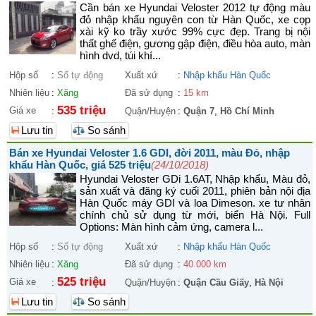
Cần bán xe Hyundai Veloster 2012 tự động màu
đỏ nhập khẩu nguyên con từ Hàn Quốc, xe cọp
xài kỹ ko trầy xước 99% cực đẹp. Trang bị nội
thất ghế điện, gương gập điện, điều hòa auto, màn
hình dvd, túi khí...
Hộp số
:
Số tự động
Xuất xứ
:
Nhập khẩu Hàn Quốc
Nhiên liệu
:
Xăng
Đã sử dụng
:
15 km
535 triệu
Giá xe
:
Quận/Huyện
:
Quận 7
,
Hồ Chí Minh
Lưu tin
So sánh
Bán xe Hyundai Veloster 1.6 GDI, đời 2011, màu Đỏ, nhập
khẩu Hàn Quốc, giá 525 triệu
(24/10/2018)
Hyundai Veloster GDi 1.6AT, Nhập khẩu, Màu đỏ,
sản xuất và đăng ký cuối 2011, phiên bản nội địa
Hàn Quốc máy GDI và loa Dimeson. xe tư nhân
chính chủ sử dụng từ mới, biển Hà Nội. Full
Options: Màn hình cảm ứng, camera l...
Hộp số
:
Số tự động
Xuất xứ
:
Nhập khẩu Hàn Quốc
Nhiên liệu
:
Xăng
Đã sử dụng
:
40.000 km
525 triệu
Giá xe
:
Quận/Huyện
:
Quận Cầu Giấy
,
Hà Nội
Lưu tin
So sánh