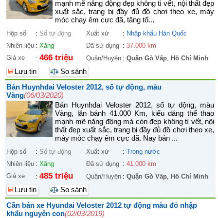
mạnh mẽ năng động đẹp không tì vết, nội thất đẹp
xuất sắc, trang bị đầy đủ đồ chơi theo xe, máy
móc chạy êm cực đã, tăng tố...
Hộp số
:
Số tự động
Xuất xứ
:
Nhập khẩu Hàn Quốc
Nhiên liệu
:
Xăng
Đã sử dụng
:
37.000 km
466 triệu
Giá xe
:
Quận/Huyện
:
Quận Gò Vấp
,
Hồ Chí Minh
Lưu tin
So sánh
Bán Huynhdai Veloster 2012, số tự động, màu
Vàng
(06/03/2020)
Bán Huynhdai Veloster 2012, số tự động, màu
Vàng, lăn bánh 41.000 Km, kiểu dáng thể thao
mạnh mẽ năng động mà còn đẹp không tì vết, nội
thất đẹp xuất sắc, trang bị đầy đủ đồ chơi theo xe,
máy móc chạy êm cực đã. Nay bán ...
Hộp số
:
Số tự động
Xuất xứ
:
Trong nước
Nhiên liệu
:
Xăng
Đã sử dụng
:
41.000 km
485 triệu
Giá xe
:
Quận/Huyện
:
Quận Gò Vấp
,
Hồ Chí Minh
Lưu tin
So sánh
Cần bán xe Hyundai Veloster 2012 tự động màu đỏ nhập
khẩu nguyên con
(02/03/2019)