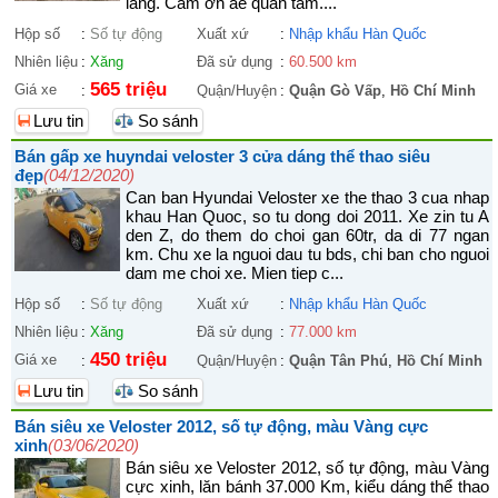
lắng. Cảm ơn ae quan tâm....
Hộp số
:
Số tự động
Xuất xứ
:
Nhập khẩu Hàn Quốc
Nhiên liệu
:
Xăng
Đã sử dụng
:
60.500 km
565 triệu
Giá xe
:
Quận/Huyện
:
Quận Gò Vấp
,
Hồ Chí Minh
Lưu tin
So sánh
Bán gấp xe huyndai veloster 3 cửa dáng thể thao siêu
đẹp
(04/12/2020)
Can ban Hyundai Veloster xe the thao 3 cua nhap
khau Han Quoc, so tu dong doi 2011. Xe zin tu A
den Z, do them do choi gan 60tr, da di 77 ngan
km. Chu xe la nguoi dau tu bds, chi ban cho nguoi
dam me choi xe. Mien tiep c...
Hộp số
:
Số tự động
Xuất xứ
:
Nhập khẩu Hàn Quốc
Nhiên liệu
:
Xăng
Đã sử dụng
:
77.000 km
450 triệu
Giá xe
:
Quận/Huyện
:
Quận Tân Phú
,
Hồ Chí Minh
Lưu tin
So sánh
Bán siêu xe Veloster 2012, số tự động, màu Vàng cực
xinh
(03/06/2020)
Bán siêu xe Veloster 2012, số tự động, màu Vàng
cực xinh, lăn bánh 37.000 Km, kiểu dáng thể thao