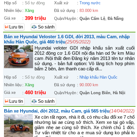
Hộp số
:
Số tự động
Xuất xứ
:
Trong nước
Nhiên liệu
:
Xăng
Đã sử dụng
:
83.000 km
399 triệu
Giá xe
:
Quận/Huyện
:
Quận Cẩm Lệ
,
Đà Nẵng
Lưu tin
So sánh
Bán xe Hyundai Veloster 1.6 GDI, đời 2013, màu Cam, nhập
khẩu Hàn Quốc, giá 460 triệu
(25/05/2022)
Hyundai veloter GDI nhập khẩu sản xuất cuối
2012 động cơ 1.6 GDI nội địa hàn od 9v km Màu
cam /Nội thất đen Đăng ký năm 2013 tên tư nhân
sử dụng. - bản full option: Vô lăng tích hợp phím
bấm 2 bên, âm thanh cao cấp di...
Hộp số
:
Số tự động
Xuất xứ
:
Nhập khẩu Hàn Quốc
Nhiên liệu
:
Xăng
Đã sử dụng
:
90.000 km
460 triệu
Giá xe
:
Quận/Huyện
:
Quận Long Biên
,
Hà Nội
Lưu tin
So sánh
Bán xe Hyundai, đời 2012, màu Cam, giá 565 triệu
(14/04/2022)
Xe còn rất ngon, nhà ít đi, có nhu cầu đổi xe 7 chổ
nhường lại ae cùng sở thích. Xem xe tại gò vấp,
giảm nhẹ ae cùng sở thích. Xe chính chủ 1 đời.
Tư vấn nhiệt từ cho a e mua sử dụng ko phải lo