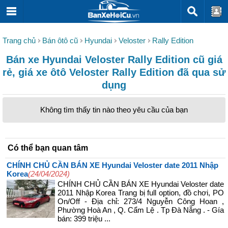
Trang chủ
Bán ôtô cũ
Hyundai
Veloster
Rally Edition
Bán xe Hyundai Veloster Rally Edition cũ giá
rẻ, giá xe ôtô Veloster Rally Edition đã qua sử
dụng
Không tìm thấy tin nào theo yêu cầu của bạn
Có thể bạn quan tâm
CHÍNH CHỦ CẦN BÁN XE Hyundai Veloster date 2011 Nhập
Korea
(24/04/2024)
CHÍNH CHỦ CẦN BÁN XE Hyundai Veloster date
2011 Nhập Korea Trang bị full option, đồ chơi, PO
On/Off - Địa chỉ: 273/4 Nguyễn Công Hoan ,
Phường Hoà An , Q. Cẩm Lệ . Tp Đà Nẵng . - Gía
bán: 399 triệu ...