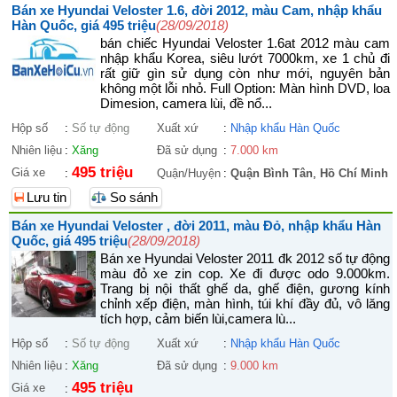
Bán xe Hyundai Veloster 1.6, đời 2012, màu Cam, nhập khẩu
Hàn Quốc, giá 495 triệu
(28/09/2018)
bán chiếc Hyundai Veloster 1.6at 2012 màu cam
nhập khẩu Korea, siêu lướt 7000km, xe 1 chủ đi
rất giữ gìn sử dụng còn như mới, nguyên bản
không một lỗi nhỏ. Full Option: Màn hình DVD, loa
Dimesion, camera lùi, đề nổ...
Hộp số
:
Số tự động
Xuất xứ
:
Nhập khẩu Hàn Quốc
Nhiên liệu
:
Xăng
Đã sử dụng
:
7.000 km
495 triệu
Giá xe
:
Quận/Huyện
:
Quận Bình Tân
,
Hồ Chí Minh
Lưu tin
So sánh
Bán xe Hyundai Veloster , đời 2011, màu Đỏ, nhập khẩu Hàn
Quốc, giá 495 triệu
(28/09/2018)
Bán xe Hyundai Veloster 2011 đk 2012 số tự động
màu đỏ xe zin cop. Xe đi được odo 9.000km.
Trang bị nội thất ghế da, ghế điện, gương kính
chỉnh xếp điện, màn hình, túi khí đầy đủ, vô lăng
tích hợp, cảm biến lùi,camera lù...
Hộp số
:
Số tự động
Xuất xứ
:
Nhập khẩu Hàn Quốc
Nhiên liệu
:
Xăng
Đã sử dụng
:
9.000 km
495 triệu
Giá xe
: