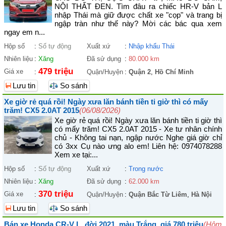
NỘI THẤT ĐEN. Tìm đâu ra chiếc HR-V bản L
nhập Thái mà giữ được chất xe "cọp" và trang bị
ngập tràn như thế này? Mời các bác qua xem
ngay em n...
Hộp số
:
Số tự động
Xuất xứ
:
Nhập khẩu Thái
Nhiên liệu
:
Xăng
Đã sử dụng
:
80.000 km
479 triệu
Giá xe
:
Quận/Huyện
:
Quận 2
,
Hồ Chí Minh
Lưu tin
So sánh
Xe giờ rẻ quá rồi! Ngày xưa lăn bánh tiền ti giờ thì có mấy
trăm! CX5 2.0AT 2015
(06/08/2026)
Xe giờ rẻ quá rồi! Ngày xưa lăn bánh tiền ti giờ thì
có mấy trăm! CX5 2.0AT 2015 - Xe tư nhân chính
chủ - Không tai nạn, ngập nước Nghe giá giờ chỉ
có 3xx Cụ nào ưng alo em! Liên hệ: 0974078288
Xem xe tại:...
Hộp số
:
Số tự động
Xuất xứ
:
Trong nước
Nhiên liệu
:
Xăng
Đã sử dụng
:
62.000 km
370 triệu
Giá xe
:
Quận/Huyện
:
Quận Bắc Từ Liêm
,
Hà Nội
Lưu tin
So sánh
Bán xe Honda CR-V L, đời 2021, màu Trắng, giá 780 triệu
(Hôm