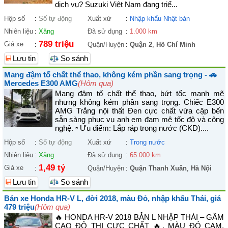
dịch vụ? Suzuki Việt Nam đang triể...
Hộp số
:
Số tự động
Xuất xứ
:
Nhập khẩu Nhật bản
Nhiên liệu
:
Xăng
Đã sử dụng
:
1.000 km
789 triệu
Giá xe
:
Quận/Huyện
:
Quận 2
,
Hồ Chí Minh
Lưu tin
So sánh
Mang đậm tố chất thể thao, không kém phần sang trọng - 🚗
Mercedes E300 AMG
(Hôm qua)
Mang đậm tố chất thể thao, bứt tốc mạnh mẽ
nhưng không kém phần sang trọng. Chiếc E300
AMG Trắng nội thất Đen cực chất vừa cập bến
sẵn sàng phục vụ anh em đam mê tốc độ và công
nghệ. ▫ Ưu điểm: Lắp ráp trong nước (CKD)....
Hộp số
:
Số tự động
Xuất xứ
:
Trong nước
Nhiên liệu
:
Xăng
Đã sử dụng
:
65.000 km
1,49 tỷ
Giá xe
:
Quận/Huyện
:
Quận Thanh Xuân
,
Hà Nội
Lưu tin
So sánh
Bán xe Honda HR-V L, đời 2018, màu Đỏ, nhập khẩu Thái, giá
479 triệu
(Hôm qua)
🔥 HONDA HR-V 2018 BẢN L NHẬP THÁI – GẦM
CAO ĐÔ THỊ CỰC CHẤT 🔥, MÀU ĐỎ CAM,