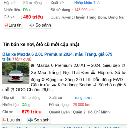
Hộp số
:
Số tự động
Xuất xứ
:
Nhập khẩu Thái
Nhiên liệu
:
Dầu
Đã sử dụng
:
148.000 km
460 triệu
Giá xe
:
Quận/Huyện
:
Huyện Trảng Bom
,
Đồng Nai
Lưu tin
So sánh
Tin bán xe hơi, ôtô cũ mới cập nhật
Bán xe Mazda 6 2.0L Premium 2024, màu Trắng, giá 679
triệu
(Hôm qua)
🚘 Mazda 6 Premium 2.0 AT – 2024, Siêu đẹp 🎨
Xe Màu Trắng | Nội Thất Đen 🕹️ Hộp số: Số tự
động ⚙️ Động cơ: Xăng 2.0 L 🚴‍♀️ Dẫn động: FWD -
Cầu trước 🚗 Kiểu dáng: Sedan 💺 Số chỗ ngồi: 5
chỗ ⏰ ODO Chuẩn: 26,0...
Hộp số
:
Số tự động
Xuất xứ
:
Trong nước
Nhiên liệu
:
Xăng
Đã sử dụng
:
26.000 km
679 triệu
Giá xe
:
Quận/Huyện
:
Quận 2
,
Hồ Chí Minh
Lưu tin
So sánh