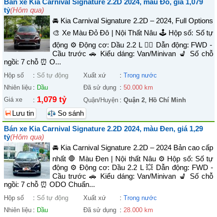
Bán xe Kia Carnival Signature 2.2D 2024, màu Đỏ, giá 1,079
tỷ
(Hôm qua)
🚘 Kia Carnival Signature 2.2D – 2024, Full Options
🎨 Xe Màu Đỏ Đô | Nội Thất Nâu 🕹️ Hộp số: Số tự
động ⚙️ Động cơ: Dầu 2.2 L 🚴‍♀️ Dẫn động: FWD -
Cầu trước 🚗 Kiểu dáng: Van/Minivan 💺 Số chỗ
ngồi: 7 chỗ ⏰ O...
Hộp số
:
Số tự động
Xuất xứ
:
Trong nước
Nhiên liệu
:
Dầu
Đã sử dụng
:
50.000 km
1,079 tỷ
Giá xe
:
Quận/Huyện
:
Quận 2
,
Hồ Chí Minh
Lưu tin
So sánh
Bán xe Kia Carnival Signature 2.2D 2024, màu Đen, giá 1,29
tỷ
(Hôm qua)
🚘 Kia Carnival Signature 2.2D – 2024 Bản cao cấp
nhất 🛑 Màu Đen | Nội thất Nâu ⚙️ Hộp số: Số tự
động ⚙️ Động cơ: Dầu 2.2 L 💥 Dẫn động: FWD -
Cầu trước 🚗 Kiểu dáng: Van/Minivan 💺 Số chỗ
ngồi: 7 chỗ ⏰ ODO Chuẩn...
Hộp số
:
Số tự động
Xuất xứ
:
Trong nước
Nhiên liệu
:
Dầu
Đã sử dụng
:
28.000 km