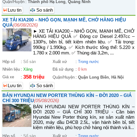
Quận/Huyện
:
Thành phố Hạ Long
,
Quảng Ninh
Lưu tin
So sánh
XE TẢI KIA200 – NHỎ GỌN, MẠNH MẼ, CHỞ HÀNG HIỆU
QUẢ
(06/08/2026)
► XE TẢI KIA200 – NHỎ GỌN, MẠNH MẼ, CHỞ
HÀNG HIỆU QUẢ ✅ Động cơ Diesel 2.497cc –
130Ps, bền bỉ, tiết kiệm nhiên liệu. ✅ Tải trọng:
990kg / 1.990kg. ✅ Kích thước tổng thể: 5.220 x
1.780 x 2.000 mm. ✅ Thùng dài 3,2m, ...
Hộp số
:
Số sàn
Xuất xứ
:
Trong nước
Nhiên liệu
:
Xăng
Đã sử dụng
:
0 km
358 triệu
Giá xe
:
Quận/Huyện
:
Quận Long Biên
,
Hà Nội
Lưu tin
So sánh
BÁN HYUNDAI NEW PORTER THÙNG KÍN – ĐỜI 2020 – GIÁ
CHỈ 300 TRIỆU
(05/08/2026)
BÁN HYUNDAI NEW PORTER THÙNG KÍN –
ĐỜI 2020 – GIÁ CHỈ 300 TRIỆU - Cần bán
Hyundai New Porter thùng kín, xe sản xuất năm
2020, máy dầu D4CB 2.5L, vận hành bền bỉ, tiết
kiệm nhiên liệu, phù hợp chở hàng nội thành và li...
Hộp số
:
Số sàn
Xuất xứ
:
Trong nước