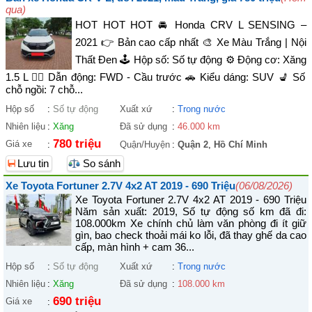
qua)
HOT HOT HOT 🚘 Honda CRV L SENSING –
2021 👉 Bản cao cấp nhất 🎨 Xe Màu Trắng | Nội
Thất Đen 🕹️ Hộp số: Số tự động ⚙️ Động cơ: Xăng
1.5 L 🚴‍♀️ Dẫn động: FWD - Cầu trước 🚗 Kiểu dáng: SUV 💺 Số
chỗ ngồi: 7 chỗ...
Hộp số
:
Số tự động
Xuất xứ
:
Trong nước
Nhiên liệu
:
Xăng
Đã sử dụng
:
46.000 km
780 triệu
Giá xe
:
Quận/Huyện
:
Quận 2
,
Hồ Chí Minh
Lưu tin
So sánh
Xe Toyota Fortuner 2.7V 4x2 AT 2019 - 690 Triệu
(06/08/2026)
Xe Toyota Fortuner 2.7V 4x2 AT 2019 - 690 Triệu
Năm sản xuất: 2019, Số tự động số km đã đi:
108.000km Xe chính chủ làm văn phòng đi ít giữ
gìn, bao check thoải mái ko lỗi, đã thay ghế da cao
cấp, màn hình + cam 36...
Hộp số
:
Số tự động
Xuất xứ
:
Trong nước
Nhiên liệu
:
Xăng
Đã sử dụng
:
108.000 km
690 triệu
Giá xe
: