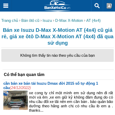
Trang chủ
Bán ôtô cũ
Isuzu
D-Max X-Motion
AT (4x4)
Bán xe Isuzu D-Max X-Motion AT (4x4) cũ giá
rẻ, giá xe ôtô D-Max X-Motion AT (4x4) đã qua
sử dụng
Không tìm thấy tin nào theo yêu cầu của bạn
Có thể bạn quan tâm
cần bán xe bán tải Isuzu Dmax đời 2015 số tự động 1
cầu
(24/12/2022)
xe cong ty chỉ một mình em sử dụng nên đi rất
mới và êm ,xe em giữ kỷ không đâm đụng do có
nhu cầu đổi xe tãi nên em cần bán . bảo quản bão
dưỡng theo hãng anh chị có nhu cầu ib em ạ .
thanks...