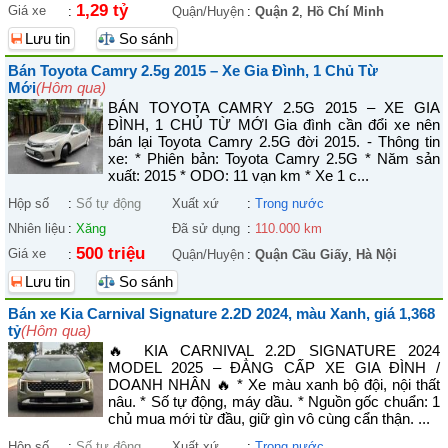
1,29 tỷ
Giá xe
:
Quận/Huyện
:
Quận 2
,
Hồ Chí Minh
Lưu tin
So sánh
Bán Toyota Camry 2.5g 2015 – Xe Gia Đình, 1 Chủ Từ
Mới
(Hôm qua)
BÁN TOYOTA CAMRY 2.5G 2015 – XE GIA
ĐÌNH, 1 CHỦ TỪ MỚI Gia đình cần đổi xe nên
bán lại Toyota Camry 2.5G đời 2015. - Thông tin
xe: * Phiên bản: Toyota Camry 2.5G * Năm sản
xuất: 2015 * ODO: 11 vạn km * Xe 1 c...
Hộp số
:
Số tự động
Xuất xứ
:
Trong nước
Nhiên liệu
:
Xăng
Đã sử dụng
:
110.000 km
500 triệu
Giá xe
:
Quận/Huyện
:
Quận Cầu Giấy
,
Hà Nội
Lưu tin
So sánh
Bán xe Kia Carnival Signature 2.2D 2024, màu Xanh, giá 1,368
tỷ
(Hôm qua)
🔥 KIA CARNIVAL 2.2D SIGNATURE 2024
MODEL 2025 – ĐẲNG CẤP XE GIA ĐÌNH /
DOANH NHÂN 🔥 * Xe màu xanh bộ đội, nội thất
nâu. * Số tự động, máy dầu. * Nguồn gốc chuẩn: 1
chủ mua mới từ đầu, giữ gìn vô cùng cẩn thận. ...
Hộp số
:
Số tự động
Xuất xứ
:
Trong nước