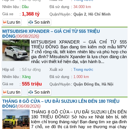
Nhiên liệu
:
Dầu
Đã sử dụng
:
34.000 km
1,368 tỷ
Giá xe
:
Quận/Huyện
:
Quận 2
,
Hồ Chí Minh
Lưu tin
So sánh
MITSUBISHI XPANDER – GIÁ CHỈ TỪ 555 TRIỆU
ĐỒNG
(06/08/2026)
MITSUBISHI XPANDER – GIÁ CHỈ TỪ 555
TRIỆU ĐỒNG Bạn đang tìm kiếm một mẫu MPV
7 chỗ rộng rãi, tiết kiệm nhiên liệu và phù hợp cho
gia đình? Mitsubishi Xpander là lựa chọn đáng cân
nhắc với thiết kế hiện đại, vận hành b...
Hộp số
:
Số tự động
Xuất xứ
:
Trong nước
Nhiên liệu
:
Xăng
Đã sử dụng
:
1.000 km
555 triệu
Giá xe
:
Quận/Huyện
:
Quận Đống Đa
,
Hà Nội
Lưu tin
So sánh
THÁNG 8 GÕ CỬA – ƯU ĐÃI SUZUKI LÊN ĐẾN 180 TRIỆU
ĐỒNG!
(06/08/2026)
THÁNG 8 GÕ CỬA – ƯU ĐÃI SUZUKI LÊN ĐẾN
180 TRIỆU ĐỒNG! Sở hữu xe Nhật bền bỉ, tiết
kiệm chỉ trong tháng này! Bạn đang tìm xe gia đình
7 chỗ, xe đô thị cá tính hay xe thương mại chạy