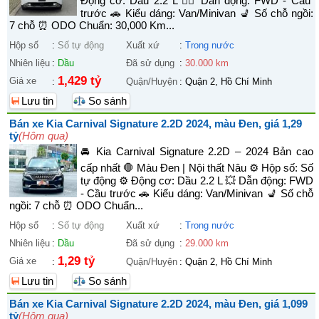
Động cơ: Dầu 2.2 L 🚴‍♀️ Dẫn động: FWD - Cầu
trước 🚗 Kiểu dáng: Van/Minivan 💺 Số chỗ ngồi:
7 chỗ ⏰ ODO Chuẩn: 30,000 Km...
Hộp số
:
Số tự động
Xuất xứ
:
Trong nước
Nhiên liệu
:
Dầu
Đã sử dụng
:
30.000 km
1,429 tỷ
Giá xe
:
Quận/Huyện
:
Quận 2, Hồ Chí Minh
Lưu tin
So sánh
Bán xe Kia Carnival Signature 2.2D 2024, màu Đen, giá 1,29
tỷ
(Hôm qua)
🚘 Kia Carnival Signature 2.2D – 2024 Bản cao
cấp nhất 🛑 Màu Đen | Nội thất Nâu ⚙️ Hộp số: Số
tự động ⚙️ Động cơ: Dầu 2.2 L 💥 Dẫn động: FWD
- Cầu trước 🚗 Kiểu dáng: Van/Minivan 💺 Số chỗ
ngồi: 7 chỗ ⏰ ODO Chuẩn...
Hộp số
:
Số tự động
Xuất xứ
:
Trong nước
Nhiên liệu
:
Dầu
Đã sử dụng
:
29.000 km
1,29 tỷ
Giá xe
:
Quận/Huyện
:
Quận 2, Hồ Chí Minh
Lưu tin
So sánh
Bán xe Kia Carnival Signature 2.2D 2024, màu Đen, giá 1,099
tỷ
(Hôm qua)