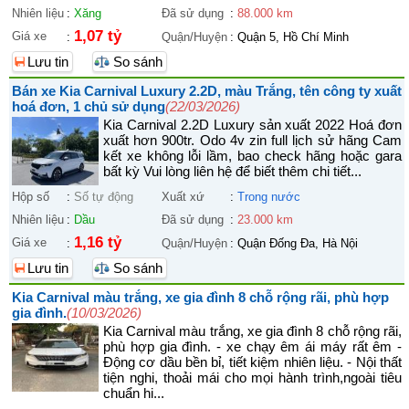
Nhiên liệu
:
Xăng
Đã sử dụng
:
88.000 km
1,07 tỷ
Giá xe
:
Quận/Huyện
:
Quận 5, Hồ Chí Minh
Lưu tin
So sánh
Bán xe Kia Carnival Luxury 2.2D, màu Trắng, tên công ty xuất
hoá đơn, 1 chủ sử dụng
(22/03/2026)
Kia Carnival 2.2D Luxury sản xuất 2022 Hoá đơn
xuất hơn 900tr. Odo 4v zin full lịch sử hãng Cam
kết xe không lỗi lầm, bao check hãng hoặc gara
bất kỳ Vui lòng liên hệ để biết thêm chi tiết...
Hộp số
:
Số tự động
Xuất xứ
:
Trong nước
Nhiên liệu
:
Dầu
Đã sử dụng
:
23.000 km
1,16 tỷ
Giá xe
:
Quận/Huyện
:
Quận Đống Đa, Hà Nội
Lưu tin
So sánh
Kia Carnival màu trắng, xe gia đình 8 chỗ rộng rãi, phù hợp
gia đình.
(10/03/2026)
Kia Carnival màu trắng, xe gia đình 8 chỗ rộng rãi,
phù hợp gia đình. - xe chạy êm ái máy rất êm -
Động cơ dầu bền bỉ, tiết kiệm nhiên liệu. - Nội thất
tiện nghi, thoải mái cho mọi hành trình,ngoài tiêu
chuẩn hi...