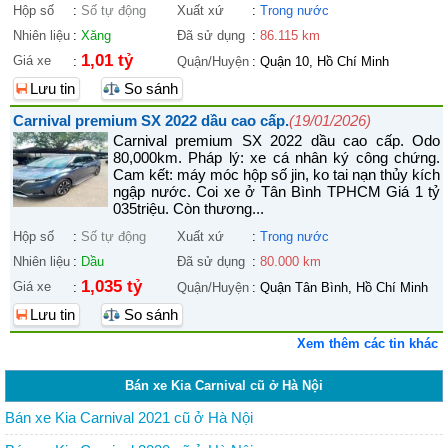
Hộp số
:
Số tự động
Xuất xứ
:
Trong nước
Nhiên liệu
:
Xăng
Đã sử dụng
:
86.115 km
1,01 tỷ
Giá xe
:
Quận/Huyện
:
Quận 10, Hồ Chí Minh
Lưu tin
So sánh
Carnival premium SX 2022 dầu cao cấp.
(19/01/2026)
Carnival premium SX 2022 dầu cao cấp. Odo
80,000km. Pháp lý: xe cá nhân ký công chứng.
Cam kết: máy móc hộp số jin, ko tai nạn thủy kích
ngập nước. Coi xe ở Tân Bình TPHCM Giá 1 tỷ
035triệu. Còn thương...
Hộp số
:
Số tự động
Xuất xứ
:
Trong nước
Nhiên liệu
:
Dầu
Đã sử dụng
:
80.000 km
1,035 tỷ
Giá xe
:
Quận/Huyện
:
Quận Tân Bình, Hồ Chí Minh
Lưu tin
So sánh
Xem thêm các tin khác
Bán xe Kia Carnival cũ ở Hà Nội
Bán xe Kia Carnival 2021 cũ ở Hà Nội