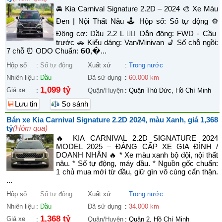
🚘 Kia Carnival Signature 2.2D – 2024 🎨 Xe Màu
Đen | Nội Thất Nâu 🕹️ Hộp số: Số tự động ⚙️
Động cơ: Dầu 2.2 L 🚴‍♀️ Dẫn động: FWD - Cầu
trước 🚗 Kiểu dáng: Van/Minivan 💺 Số chỗ ngồi:
7 chỗ ⏰ ODO Chuẩn: 𝟲𝟬,�...
Hộp số
:
Số tự động
Xuất xứ
:
Trong nước
Nhiên liệu
:
Dầu
Đã sử dụng
:
60.000 km
1,099 tỷ
Giá xe
:
Quận/Huyện
:
Quận Thủ Đức, Hồ Chí Minh
Lưu tin
So sánh
Bán xe Kia Carnival Signature 2.2D 2024, màu Xanh, giá 1,368
tỷ
(Hôm qua)
🔥 KIA CARNIVAL 2.2D SIGNATURE 2024
MODEL 2025 – ĐẲNG CẤP XE GIA ĐÌNH /
DOANH NHÂN 🔥 * Xe màu xanh bộ đội, nội thất
nâu. * Số tự động, máy dầu. * Nguồn gốc chuẩn:
1 chủ mua mới từ đầu, giữ gìn vô cùng cẩn thận.
...
Hộp số
:
Số tự động
Xuất xứ
:
Trong nước
Nhiên liệu
:
Dầu
Đã sử dụng
:
34.000 km
1,368 tỷ
Giá xe
:
Quận/Huyện
:
Quận 2, Hồ Chí Minh