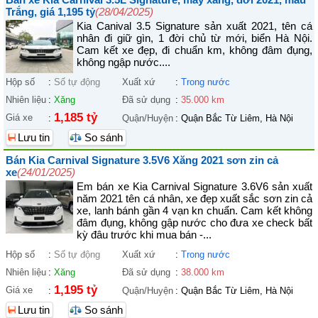
Trắng, giá 1,195 tỷ
(28/04/2025)
Kia Canival 3.5 Signature sản xuất 2021, tên cá
nhân đi giữ gìn, 1 đời chủ từ mới, biển Hà Nội.
Cam kết xe đẹp, đi chuẩn km, không đâm đụng,
không ngập nước....
Hộp số
:
Số tự động
Xuất xứ
:
Trong nước
Nhiên liệu
:
Xăng
Đã sử dụng
:
35.000 km
1,185 tỷ
Giá xe
:
Quận/Huyện
:
Quận Bắc Từ Liêm, Hà Nội
Lưu tin
So sánh
Bán Kia Carnival Signature 3.5V6 Xăng 2021 sơn zin cả
xe
(24/01/2025)
Em bán xe Kia Carnival Signature 3.6V6 sản xuất
năm 2021 tên cá nhân, xe đẹp xuất sắc sơn zin cả
xe, lanh bánh gần 4 vạn kn chuẩn. Cam kết không
đâm đụng, không gập nước cho đưa xe check bất
kỳ đâu trước khi mua bán -...
Hộp số
:
Số tự động
Xuất xứ
:
Trong nước
Nhiên liệu
:
Xăng
Đã sử dụng
:
38.000 km
1,195 tỷ
Giá xe
:
Quận/Huyện
:
Quận Bắc Từ Liêm, Hà Nội
Lưu tin
So sánh