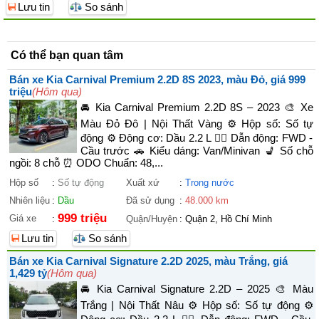
Lưu tin
So sánh
Có thể bạn quan tâm
Bán xe Kia Carnival Premium 2.2D 8S 2023, màu Đỏ, giá 999
triệu
(Hôm qua)
🚘 Kia Carnival Premium 2.2D 8S – 2023 🎨 Xe
Màu Đỏ Đô | Nội Thất Vàng ⚙️ Hộp số: Số tự
động ⚙️ Động cơ: Dầu 2.2 L 🚴‍♀️ Dẫn động: FWD -
Cầu trước 🚗 Kiểu dáng: Van/Minivan 💺 Số chỗ
ngồi: 8 chỗ ⏰ ODO Chuẩn: 48,...
Hộp số
:
Số tự động
Xuất xứ
:
Trong nước
Nhiên liệu
:
Dầu
Đã sử dụng
:
48.000 km
999 triệu
Giá xe
:
Quận/Huyện
:
Quận 2, Hồ Chí Minh
Lưu tin
So sánh
Bán xe Kia Carnival Signature 2.2D 2025, màu Trắng, giá
1,429 tỷ
(Hôm qua)
🚘 Kia Carnival Signature 2.2D – 2025 🎨 Màu
Trắng | Nội Thất Nâu ⚙️ Hộp số: Số tự động ⚙️