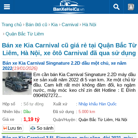
Trang chủ
Bán ôtô cũ
Kia
Carnival
Hà Nội
Quận Bắc Từ Liêm
Bán xe Kia Carnival cũ giá rẻ tại Quận Bắc Từ
Liêm, Hà Nội, xe ôtô Carnival đã qua sử dụng
Bán xe Kia Carnival Singnature 2.2D dầu một chủ, xe năm
2022
(19/01/2026)
Em cần bán Kia Carnival Singnature 2.2D máy dầu
xe sản xuất năm 2022 đi 5 vạn km. Xe một chủ từ
đầu. Cam kết rất mới không đâm đổi, ko ngậm
nước, máy móc keo chỉ zin đét Hotline : E Đình
0904927272...
Hộp số
:
Số tự động
Xuất xứ
:
Nhập khẩu Hàn Quốc
Nhiên liệu
:
Dầu
Đã sử dụng
:
5.000 km
1,19 tỷ
Giá xe
:
Quận/Huyện
:
Quận Bắc Từ Liêm, Hà Nội
Lưu tin
So sánh
Bán xe Kia Carnival 3.5L Signature, máy xăng, đời 2021, màu