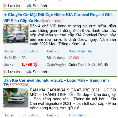
Lưu tin
So sánh
✈️ Chuyên Cơ Mặt Đất Cực Hiếm: KIA Carnival Royal 4 Ghế
VIP Siêu Cấp Xa Hoa!
(Hôm qua)
Bản 4 ghế VIP hạng thương gia cực hiếm, đỉnh
cao không gian di động đích thực dành cho các
sếp lớn! Mẫu xe cao cấp KIA Carnival Royal này
bên em rửa nước lã là đi được ngay. Năm sản
xuất: 2022 Màu: Trắng / Kem - 4 ...
Hộp số
:
Số tự động
Xuất xứ
:
Nhập khẩu Thái
Nhiên liệu
:
Dầu
Đã sử dụng
:
40.000 km
1,799 tỷ
Giá xe
:
Quận/Huyện
:
Quận Thanh Xuân, Hà Nội
Lưu tin
So sánh
Bán Kia Carnival Signature 2021 – Logo Mới – Trắng Tinh
Tế
(17/04/2026)
BÁN KIA CARNIVAL SIGNATURE 2021 – LOGO
MỚI – TRẮNG TINH TẾ - Xe đẹp – Chủ dùng kỹ
– Sẵn sàng sang tên - Thông tin nổi bật: - Kia
Carnival Signature 2021 – bản full cao cấp - Màu
trắng sang trọng, cực giữ giá ...
Hộp số
:
Số tự động
Xuất xứ
:
Trong nước