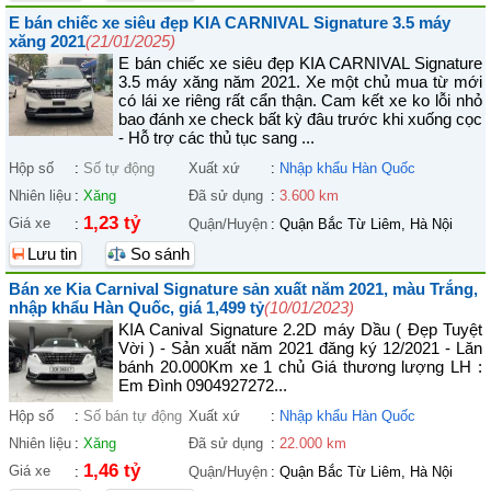
E bán chiếc xe siêu đẹp KIA CARNIVAL Signature 3.5 máy
xăng 2021
(21/01/2025)
E bán chiếc xe siêu đẹp KIA CARNIVAL Signature
3.5 máy xăng năm 2021. Xe một chủ mua từ mới
có lái xe riêng rất cẩn thận. Cam kết xe ko lỗi nhỏ
bao đánh xe check bất kỳ đâu trước khi xuống cọc
- Hỗ trợ các thủ tục sang ...
Hộp số
:
Số tự động
Xuất xứ
:
Nhập khẩu Hàn Quốc
Nhiên liệu
:
Xăng
Đã sử dụng
:
3.600 km
1,23 tỷ
Giá xe
:
Quận/Huyện
:
Quận Bắc Từ Liêm, Hà Nội
Lưu tin
So sánh
Bán xe Kia Carnival Signature sản xuất năm 2021, màu Trắng,
nhập khẩu Hàn Quốc, giá 1,499 tỷ
(10/01/2023)
KIA Canival Signature 2.2D máy Dầu ( Đẹp Tuyệt
Vời ) - Sản xuất năm 2021 đăng ký 12/2021 - Lăn
bánh 20.000Km xe 1 chủ Giá thương lượng LH :
Em Đình 0904927272...
Hộp số
:
Số bán tự động
Xuất xứ
:
Nhập khẩu Hàn Quốc
Nhiên liệu
:
Xăng
Đã sử dụng
:
22.000 km
1,46 tỷ
Giá xe
:
Quận/Huyện
:
Quận Bắc Từ Liêm, Hà Nội