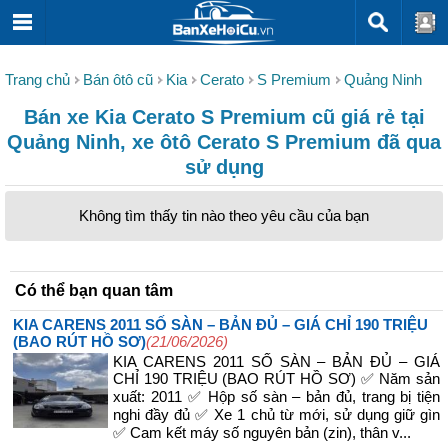
Trang chủ
Bán ôtô cũ
Kia
Cerato
S Premium
Quảng Ninh
Bán xe Kia Cerato S Premium cũ giá rẻ tại
Quảng Ninh, xe ôtô Cerato S Premium đã qua
sử dụng
Không tìm thấy tin nào theo yêu cầu của bạn
Có thể bạn quan tâm
KIA CARENS 2011 SỐ SÀN – BẢN ĐỦ – GIÁ CHỈ 190 TRIỆU
(BAO RÚT HỒ SƠ)
(21/06/2026)
KIA CARENS 2011 SỐ SÀN – BẢN ĐỦ – GIÁ
CHỈ 190 TRIỆU (BAO RÚT HỒ SƠ) ✅ Năm sản
xuất: 2011 ✅ Hộp số sàn – bản đủ, trang bị tiện
nghi đầy đủ ✅ Xe 1 chủ từ mới, sử dụng giữ gìn
✅ Cam kết máy số nguyên bản (zin), thân v...