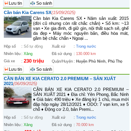
Lưu tin
So sánh
Cần bán Kia Carens SX
(15/09/2025)
Cần bán Kia Carens SX • Năm sản xuất: 2015
(đời cũ nhưng còn rất chắc chắn) • Số km: ~13
vạn • Xe gia đình, đi giữ gìn, nội thất sạch sẽ, ghế
da đẹp • Máy móc nguyên bản, điều hòa mát,
gầm bệ chắc chắn • Ngoại ...
Hộp số
:
Số tự động
Xuất xứ
:
Trong nước
Nhiên liệu
:
Xăng
Đã sử dụng
:
130.000 km
230 triệu
Giá xe
:
Quận/Huyện
:
Huyện Phù Ninh
, Phú Thọ
Lưu tin
So sánh
CẦN BÁN XE KIA CERATO 2.0 PREMIUM – SẢN XUẤT
2021
(06/09/2025)
CẦN BÁN XE KIA CERATO 2.0 PREMIUM –
SẢN XUẤT 2021 ♦ Địa chỉ: Yên Phong, Bắc Ninh
♦ Giá bán: 490 triệu ♦ Xe đăng ký 1 chủ, mua mới
đập hộp ngày 28/12/2021 ♦ ODO: 7 vạn km, xe 5
chỗ ♦ Động cơ 2.0, bản Premi...
Hộp số
:
Số tự động
Xuất xứ
:
Trong nước
Nhiên liệu
:
Xăng
Đã sử dụng
:
70.000 km