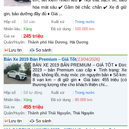
hòa mát sâu ✔️ Gầm bệ chắc chắn ✔️ Xe đi giữ
gìn, bảo dưỡng đầy đủ ♦ Giá ...
Hộp số
:
Số sàn
Xuất xứ
:
Trong nước
Nhiên liệu
:
Xăng
Đã sử dụng
:
100.000 km
245 triệu
Giá xe
:
Quận/Huyện
:
Thành phố Hải Dương
, Hải Dương
Lưu tin
So sánh
Bán Xe 2019 Bản Premium – Giá Tốt
(13/04/2026)
BÁN XE 2019 BẢN PREMIUM – GIÁ TỐT ♦ Đời:
2019 – bản Premium cao cấp ♦ Tình trạng: Xe
đẹp, không lỗi, máy móc zin nguyên bản ♦ Số km:
8 vạn km – đi giữ gìn ♦ Giá bán: 455 triệu (có
thương lượng nhẹ cho khách thiện chí...
Hộp số
:
Số tự động
Xuất xứ
:
Trong nước
Nhiên liệu
:
Xăng
Đã sử dụng
:
80.000 km
455 triệu
Giá xe
:
Quận/Huyện
:
Thành phố Thái Nguyên
, Thái Nguyên
Lưu tin
So sánh