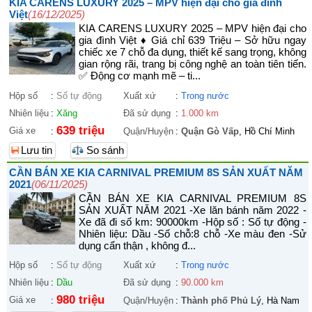
KIA CARENS LUXURY 2025 – MPV hiện đại cho gia đình
Việt
(16/12/2025)
KIA CARENS LUXURY 2025 – MPV hiện đại cho
gia đình Việt ♦ Giá chỉ 639 Triệu – Sở hữu ngay
chiếc xe 7 chỗ đa dụng, thiết kế sang trọng, không
gian rộng rãi, trang bị công nghệ an toàn tiên tiến.
✅ Động cơ mạnh mẽ – ti...
Hộp số
:
Số tự động
Xuất xứ
:
Trong nước
Nhiên liệu
:
Xăng
Đã sử dụng
:
1.000 km
639 triệu
Giá xe
:
Quận/Huyện
:
Quận Gò Vấp
, Hồ Chí Minh
Lưu tin
So sánh
CẦN BÁN XE KIA CARNIVAL PREMIUM 8S SẢN XUẤT NĂM
2021
(06/11/2025)
CẦN BÁN XE KIA CARNIVAL PREMIUM 8S
SẢN XUẤT NĂM 2021 -Xe lăn bánh năm 2022 -
Xe đã đi số km: 90000km -Hộp số : Số tự động -
Nhiên liệu: Dầu -Số chỗ:8 chỗ -Xe màu đen -Sử
dụng cẩn thận , không đ...
Hộp số
:
Số tự động
Xuất xứ
:
Trong nước
Nhiên liệu
:
Dầu
Đã sử dụng
:
90.000 km
980 triệu
Giá xe
:
Quận/Huyện
:
Thành phố Phủ Lý
, Hà Nam