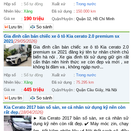
Hộp số
:
Số tự động
Xuất xứ
:
Trong nước
Nhiên liệu
:
Xăng
Đã sử dụng
:
150.000 km
190 triệu
Giá xe
:
Quận/Huyện
:
Quận 12
, Hồ Chí Minh
Lưu tin
So sánh
Gia đình cần bán chiếc xe ô tô Kia cerato 2.0 premium sx
2021
(29/05/2026)
Gia đình cần bán chiếc xe ô tô Kia cerato 2.0
premium sx 2021 đăng ký tên tư nhân chính chủ
biển hà nội . Xe gia đình tôi sử dụng giữ gìn rất
cẩn thận nên hình thức xe còn đẹp và mới , xe
không bị đâm va , không ngập nướ...
Hộp số
:
Số tự động
Xuất xứ
:
Trong nước
Nhiên liệu
:
Xăng
Đã sử dụng
:
75.295 km
445 triệu
Giá xe
:
Quận/Huyện
:
Quận Cầu Giấy
, Hà Nội
Lưu tin
So sánh
Kia Cerato 2017 bản số sàn, xe cá nhân sử dụng kỹ nên còn
rất đẹp.
(18/04/2026)
► Kia Cerato 2017 bản số sàn, xe cá nhân sử
dụng kỹ nên còn rất đẹp. ✔️ Máy móc zin, chạy
êm, tiết kiệm nhiên liệu ✔️ Nội thất sạch sẽ, điều