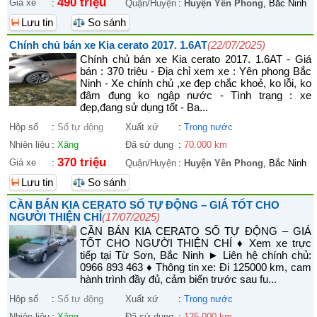
490 triệu
Giá xe
:
Quận/Huyện
:
Huyện Yên Phong
, Bắc Ninh
Lưu tin
So sánh
Chính chủ bán xe Kia cerato 2017. 1.6AT
(22/07/2025)
Chính chủ bán xe Kia cerato 2017. 1.6AT - Giá
bán : 370 triệu - Địa chỉ xem xe : Yên phong Bắc
Ninh - Xe chính chủ ,xe đẹp chắc khoẻ, ko lỗi, ko
đâm đụng ko ngập nước - Tình trạng : xe
đẹp,đang sử dụng tốt - Ba...
Hộp số
:
Số tự động
Xuất xứ
:
Trong nước
Nhiên liệu
:
Xăng
Đã sử dụng
:
70.000 km
370 triệu
Giá xe
:
Quận/Huyện
:
Huyện Yên Phong
, Bắc Ninh
Lưu tin
So sánh
CẦN BÁN KIA CERATO SỐ TỰ ĐỘNG – GIÁ TỐT CHO
NGƯỜI THIỆN CHÍ
(17/07/2025)
CẦN BÁN KIA CERATO SỐ TỰ ĐỘNG – GIÁ
TỐT CHO NGƯỜI THIỆN CHÍ ♦ Xem xe trực
tiếp tại Từ Sơn, Bắc Ninh ► Liên hệ chính chủ:
0966 893 463 ♦ Thông tin xe: Đi 125000 km, cam
hành trình đầy đủ, cảm biến trước sau fu...
Hộp số
:
Số tự động
Xuất xứ
:
Trong nước
Nhiên liệu
:
Xăng
Đã sử dụng
:
125.000 km