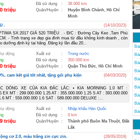
ng
Đã sử dụng
:
38.000 km
--
0 triệu
Quận/Huyện
:
Huyện Bình Chánh
,
Hồ Chí
Minh
U .
(14/10/2023)
TIMA SX:2017 GIÁ 520 TRIỆU . - Đ/C : Đường Cây Keo ,Tam Phú
M. - Tình trạng xe đẹp gia đình mua từ đầu không kinh doanh , còn
o dưỡng định kỳ tại hãng .Đăng ký lần đầu 20...
Bá
 tự động
Xuất xứ
:
Trong nước
Bá
ng
Đã sử dụng
:
350.000 km
Bá
0 triệu
Quận/Huyện
:
Quận Thủ Đức
,
Hồ Chí Minh
Bá
 cam kết giá tốt nhất, tặng gói phụ kiện
(04/03/2020)
Bá
Bá
C DÒNG XE CỦA KIA ĐẮC LẮC: • KIA MORNING 1.0 MT :
5 EX MT : 299.000.000 1.25 AT : 355.000.000 1.25 S AT : 393.000.000
Bá
.6 MT : 559.000.000 1.6 SAT : 589.000.000 DELUXE :...
Bá
 tự động
Xuất xứ
:
Nhập khẩu Hàn Quốc
Bá
ng
Đã sử dụng
:
0 km
9 triệu
Quận/Huyện
:
Thành phố Buôn Ma Thuột
,
Đắk
Lắk
Bá
động cơ 2.0, màu trắng zin cực zin.
(28/05/2019)