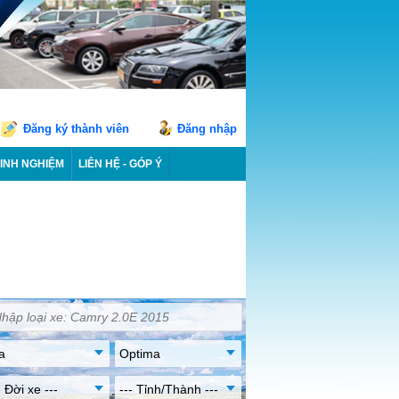
Đăng ký thành viên
Đăng nhập
INH NGHIỆM
LIÊN HỆ - GÓP Ý
a
Optima
- Đời xe ---
--- Tỉnh/Thành ---