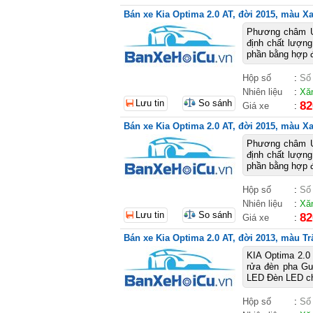
Bán xe Kia Optima 2.0 AT, đời 2015, màu Xa
Phương châm U
định chất lượng
phần bằng hợp đ
Hộp số
:
Số
Nhiên liệu
:
Xă
Lưu tin
So sánh
82
Giá xe
:
Bán xe Kia Optima 2.0 AT, đời 2015, màu Xa
Phương châm U
định chất lượng
phần bằng hợp đ
Hộp số
:
Số
Nhiên liệu
:
Xă
Lưu tin
So sánh
82
Giá xe
:
Bán xe Kia Optima 2.0 AT, đời 2013, màu Tr
KIA Optima 2.0 
rửa đèn pha Gư
LED Đèn LED chạ
Hộp số
:
Số