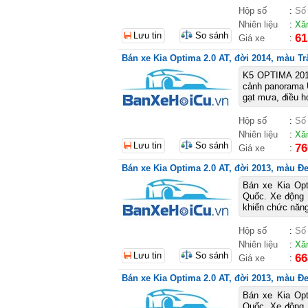
Hộp số
:
Số
Nhiên liệu
:
Xă
Lưu tin
So sánh
61
Giá xe
:
Bán xe Kia Optima 2.0 AT, đời 2014, màu Trắ
K5 OPTIMA 2014
cảnh panorama U
gạt mưa, điều ho
Hộp số
:
Số
Nhiên liệu
:
Xă
Lưu tin
So sánh
76
Giá xe
:
Bán xe Kia Optima 2.0 AT, đời 2013, màu Đe
Bán xe Kia Op
Quốc. Xe động c
khiển chức năng 
Hộp số
:
Số
Nhiên liệu
:
Xă
Lưu tin
So sánh
66
Giá xe
:
Bán xe Kia Optima 2.0 AT, đời 2013, màu Đe
Bán xe Kia Op
Quốc. Xe động c