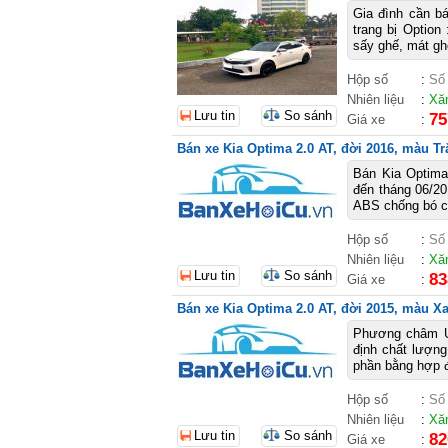
Gia đình cần bá
trang bị Option
sấy ghế, mát gh
Hộp số
:
Số
Nhiên liệu
:
Xă
Lưu tin
So sánh
75
Giá xe
:
Bán xe Kia Optima 2.0 AT, đời 2016, màu Tr
Bán Kia Optima
đến tháng 06/20
ABS chống bó cứ
Hộp số
:
Số
Nhiên liệu
:
Xă
Lưu tin
So sánh
83
Giá xe
:
Bán xe Kia Optima 2.0 AT, đời 2015, màu Xa
Phương châm U
định chất lượng
phần bằng hợp đ
Hộp số
:
Số
Nhiên liệu
:
Xă
Lưu tin
So sánh
82
Giá xe
: