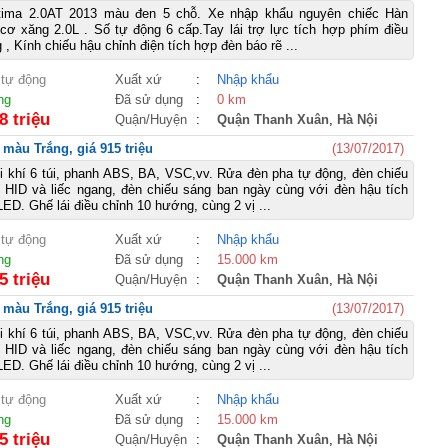
tima 2.0AT 2013 màu đen 5 chỗ. Xe nhập khẩu nguyên chiếc Hàn
ơ xăng 2.0L . Số tự động 6 cấp.Tay lái trợ lực tích hợp phím điều
, Kính chiếu hậu chỉnh điện tích hợp đèn báo rẽ ...
 tự động
Xuất xứ
:
Nhập khẩu
ng
Đã sử dụng
:
0 km
8 triệu
Quận/Huyện
:
Quận Thanh Xuân
,
Hà Nội
 màu Trắng, giá 915 triệu
(13/07/2017)
i khí 6 túi, phanh ABS, BA, VSC,vv. Rửa đèn pha tự động, đèn chiếu
 HID và liếc ngang, đèn chiếu sáng ban ngày cùng với đèn hậu tích
ED. Ghế lái điều chỉnh 10 hướng, cùng 2 vị ...
 tự động
Xuất xứ
:
Nhập khẩu
ng
Đã sử dụng
:
15.000 km
5 triệu
Quận/Huyện
:
Quận Thanh Xuân
,
Hà Nội
 màu Trắng, giá 915 triệu
(13/07/2017)
i khí 6 túi, phanh ABS, BA, VSC,vv. Rửa đèn pha tự động, đèn chiếu
 HID và liếc ngang, đèn chiếu sáng ban ngày cùng với đèn hậu tích
ED. Ghế lái điều chỉnh 10 hướng, cùng 2 vị ...
 tự động
Xuất xứ
:
Nhập khẩu
ng
Đã sử dụng
:
15.000 km
5 triệu
Quận/Huyện
:
Quận Thanh Xuân
,
Hà Nội