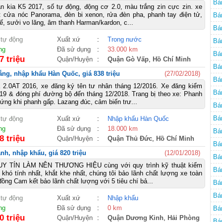
Bá
n kia K5 2017, số tự động, động cơ 2.0, màu trắng zin cực zin. xe
 : cửa nóc Panorama, đèn bi xenon, rửa đèn pha, phanh tay điện tử,
Bá
ế, sưởi vo lăng, âm thanh Harman/kardon, c...
Bá
 tự động
Xuất xứ
:
Trong nước
Bá
ng
Đã sử dụng
:
33.000 km
Bá
7 triệu
Quận/Huyện
:
Quận Gò Vấp
,
Hồ Chí Minh
Bá
ắng, nhập khẩu Hàn Quốc, giá 838 triệu
(27/02/2018)
Bá
 2.0AT 2016, xe đăng ký tên tư nhân tháng 12/2016. Xe đăng kiểm
Bá
19 & đóng phí đường bộ đến tháng 12/2018. Trang bị theo xe: Phanh
ng khi phanh gấp. Lazang đúc, cảm biến trư...
Bá
Bá
 tự động
Xuất xứ
:
Nhập khẩu Hàn Quốc
ng
Đã sử dụng
:
18.000 km
Bá
8 triệu
Quận/Huyện
:
Quận Thủ Đức
,
Hồ Chí Minh
Bá
nh, nhập khẩu, giá 820 triệu
(12/01/2018)
Bá
Y TÍN LÀM NÊN THƯƠNG HIỆU cùng với quy trình kỹ thuật kiểm
Bá
 khó tính nhất, khắt khe nhất, chúng tôi bảo lãnh chất lượng xe toàn
ồng Cam kết bảo lãnh chất lượng với 5 tiêu chí bả...
Bá
Bá
 tự động
Xuất xứ
:
Nhập khẩu
ng
Đã sử dụng
:
0 km
Bá
0 triệu
Quận/Huyện
:
Quận Dương Kinh
,
Hải Phòng
Bá