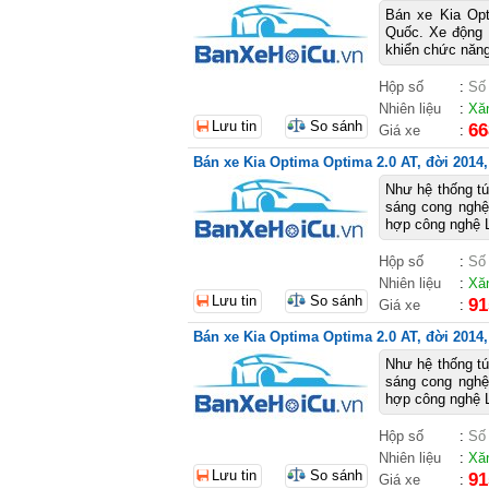
Bán xe Kia Op
Quốc. Xe động c
khiển chức năng 
Hộp số
:
Số
Nhiên liệu
:
Xă
Lưu tin
So sánh
66
Giá xe
:
Bán xe Kia Optima Optima 2.0 AT, đời 2014,
Như hệ thống tú
sáng cong nghệ
hợp công nghệ L
Hộp số
:
Số
Nhiên liệu
:
Xă
Lưu tin
So sánh
91
Giá xe
:
Bán xe Kia Optima Optima 2.0 AT, đời 2014,
Như hệ thống tú
sáng cong nghệ
hợp công nghệ L
Hộp số
:
Số
Nhiên liệu
:
Xă
Lưu tin
So sánh
91
Giá xe
: