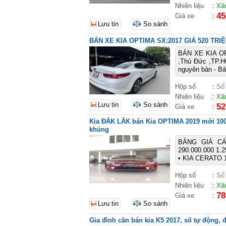
Nhiên liệu
:
Xă
45
Giá xe
:
Lưu tin
So sánh
BÁN XE KIA OPTIMA SX:2017 GIÁ 520 TRIỆ
BÁN XE KIA OP
,Thủ Đức ,TP.HC
nguyên bản - Bả
Hộp số
:
Số
Nhiên liệu
:
Xă
Lưu tin
So sánh
52
Giá xe
:
Kia ĐẮK LẮK bán Kia OPTIMA 2019 mới 100%,
khủng
BẢNG GIÁ CÁ
290.000.000 1.2
• KIA CERATO 1
Hộp số
:
Số
Nhiên liệu
:
Xă
78
Giá xe
:
Lưu tin
So sánh
Gia đình cần bán kia K5 2017, số tự động, 