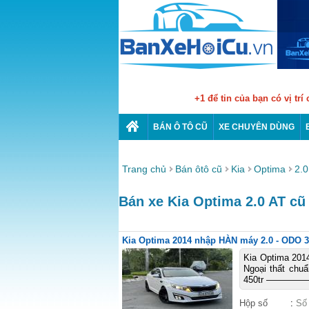
+1 để tin của bạn có vị trí
BÁN Ô TÔ CŨ
XE CHUYÊN DÙNG
Trang chủ
Bán ôtô cũ
Kia
Optima
2.0
Bán xe Kia Optima 2.0 AT cũ 
Kia Optima 2014 nhập HÀN máy 2.0 - ODO 3
Kia Optima 201
Ngoại thất chu
450tr ——————
Hộp số
:
Số