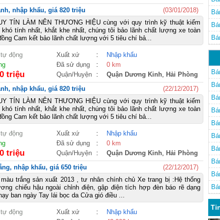
nh, nhập khẩu, giá 820 triệu
(03/01/2018)
Bá
Y TÍN LÀM NÊN THƯƠNG HIỆU cùng với quy trình kỹ thuật kiểm
Bá
 khó tính nhất, khắt khe nhất, chúng tôi bảo lãnh chất lượng xe toàn
Bá
ồng Cam kết bảo lãnh chất lượng với 5 tiêu chí bả...
 tự động
Xuất xứ
:
Nhập khẩu
ng
Đã sử dụng
:
0 km
Bá
0 triệu
Quận/Huyện
:
Quận Dương Kinh
,
Hải Phòng
Bá
nh, nhập khẩu, giá 820 triệu
(22/12/2017)
Bá
Y TÍN LÀM NÊN THƯƠNG HIỆU cùng với quy trình kỹ thuật kiểm
 khó tính nhất, khắt khe nhất, chúng tôi bảo lãnh chất lượng xe toàn
Bá
ồng Cam kết bảo lãnh chất lượng với 5 tiêu chí bả...
Bá
 tự động
Xuất xứ
:
Nhập khẩu
Bá
ng
Đã sử dụng
:
0 km
Bá
0 triệu
Quận/Huyện
:
Quận Dương Kinh
,
Hải Phòng
Bá
ắng, nhập khẩu, giá 650 triệu
(22/12/2017)
Bá
màu trắng sản xuất 2013 , tư nhân chính chủ Xe trang bị :Hệ thống
Bá
ơng chiếu hậu ngoài chỉnh điện, gập điện tích hợp đèn báo rẽ dạng
y ban ngày Tay lái bọc da Cửa gió điều ...
Ti
 tự động
Xuất xứ
:
Nhập khẩu