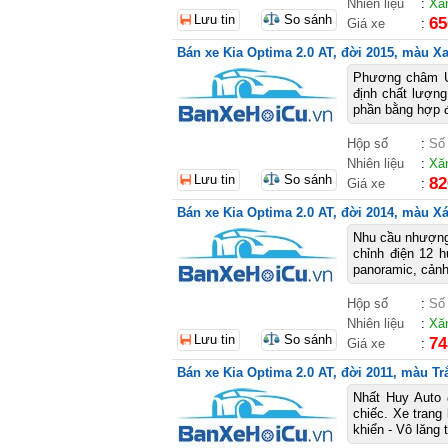
Nhiên liệu
:
Xă
Lưu tin
So sánh
65
Giá xe
:
Bán xe Kia Optima 2.0 AT, đời 2015, màu Xa
Phương châm U
định chất lượng
phần bằng hợp đ
Hộp số
:
Số
Nhiên liệu
:
Xă
Lưu tin
So sánh
82
Giá xe
:
Bán xe Kia Optima 2.0 AT, đời 2014, màu Xá
Nhu cầu nhượng l
chỉnh điện 12 h
panoramic, cảnh 
Hộp số
:
Số
Nhiên liệu
:
Xă
Lưu tin
So sánh
74
Giá xe
:
Bán xe Kia Optima 2.0 AT, đời 2011, màu Trắ
Nhất Huy Auto 
chiếc. Xe trang 
khiển - Vô lăng t