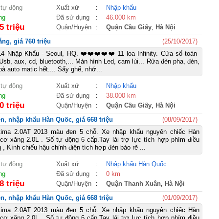
 tự động
Xuất xứ
:
Nhập khẩu
ng
Đã sử dụng
:
46.000 km
5 triệu
Quận/Huyện
:
Quận Cầu Giấy
,
Hà Nội
ng, giá 760 triệu
(25/10/2017)
 Nhập Khẩu - Seoul, HQ. ❤️❤️❤️❤️❤️ 11 loa Infinity. Cửa sổ toàn
sb, aux, cd, bluetooth,... Màn hình Led, cam lùi... Rửa đèn pha, đèn,
à auto matic hết.... Sấy ghế, nhớ...
 tự động
Xuất xứ
:
Nhập khẩu
ng
Đã sử dụng
:
38.000 km
0 triệu
Quận/Huyện
:
Quận Cầu Giấy
,
Hà Nội
n, nhập khẩu Hàn Quốc, giá 668 triệu
(08/09/2017)
tima 2.0AT 2013 màu đen 5 chỗ. Xe nhập khẩu nguyên chiếc Hàn
ơ xăng 2.0L . Số tự động 6 cấp.Tay lái trợ lực tích hợp phím điều
, Kính chiếu hậu chỉnh điện tích hợp đèn báo rẽ ...
 tự động
Xuất xứ
:
Nhập khẩu Hàn Quốc
ng
Đã sử dụng
:
0 km
8 triệu
Quận/Huyện
:
Quận Thanh Xuân
,
Hà Nội
n, nhập khẩu Hàn Quốc, giá 668 triệu
(01/09/2017)
tima 2.0AT 2013 màu đen 5 chỗ. Xe nhập khẩu nguyên chiếc Hàn
ơ xăng 2.0L . Số tự động 6 cấp.Tay lái trợ lực tích hợp phím điều