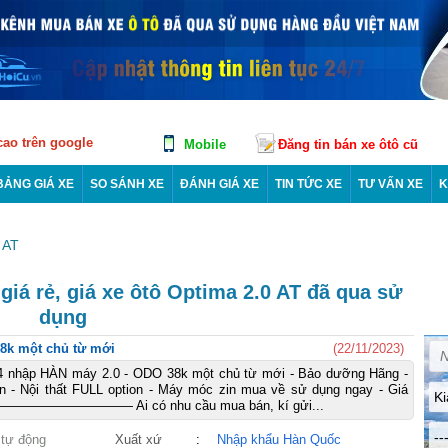
 cao trên google
Mobile
Đăng tin bán xe ôtô cũ
BẢNG GIÁ XE
SO SÁNH XE
ĐÁNH GIÁ XE
TIN TỨC XE
TƯ VẤN XE
K
 AT
giá rẻ, giá xe ôtô Optima 2.0 AT đã qua sử
dụng
8k một chủ từ mới
(22/11/2023)
4 nhập HÀN máy 2.0 - ODO 38k một chủ từ mới - Bảo dưỡng Hãng -
ẩn - Nội thất FULL option - Máy móc zin mua về sử dụng ngay - Giá
Ki
————————— Ai có nhu cầu mua bán, kí gửi...
--
 tự động
Xuất xứ
:
Nhập khẩu Hàn Quốc