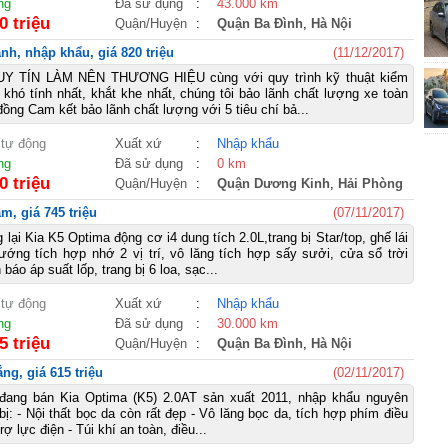
ng
Đã sử dụng
:
43.000 km
0 triệu
Quận/Huyện
:
Quận Ba Đình
,
Hà Nội
nh, nhập khẩu, giá 820 triệu
(11/12/2017)
Y TÍN LÀM NÊN THƯƠNG HIỆU cùng với quy trình kỹ thuật kiểm
 khó tính nhất, khắt khe nhất, chúng tôi bảo lãnh chất lượng xe toàn
ồng Cam kết bảo lãnh chất lượng với 5 tiêu chí bả...
 tự động
Xuất xứ
:
Nhập khẩu
ng
Đã sử dụng
:
0 km
0 triệu
Quận/Huyện
:
Quận Dương Kinh
,
Hải Phòng
m, giá 745 triệu
(07/11/2017)
ại Kia K5 Optima động cơ i4 dung tích 2.0L,trang bị Star/top, ghế lái
ướng tích hợp nhớ 2 vị trí, vô lăng tích hợp sấy sưởi, cửa sổ trời
báo áp suất lốp, trang bị 6 loa, sạc...
 tự động
Xuất xứ
:
Nhập khẩu
ng
Đã sử dụng
:
30.000 km
5 triệu
Quận/Huyện
:
Quận Ba Đình
,
Hà Nội
ng, giá 615 triệu
(02/11/2017)
đang bán Kia Optima (K5) 2.0AT sản xuất 2011, nhập khẩu nguyên
bị: - Nội thất bọc da còn rất đẹp - Vô lăng bọc da, tích hợp phím điều
rợ lực điện - Túi khí an toàn, điều...